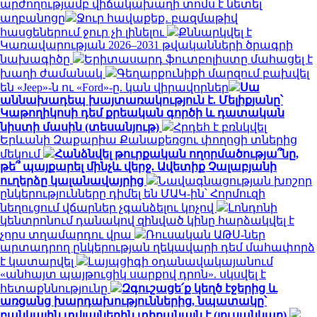
արժողությամբ վիճակախաղի տոմս է նետել
աղբանոցը
Ջուր հավաքեք․ բազմաթիվ
հասցեներում ջուր չի լինելու
Քննարկվել է
Կառավարության 2026–2031 թվականների ծրագրի
նախագիծը
Երիտասարդ ֆուտբոլիստը մահացել է
խաղի ժամանակ
Գեղարքունիքի մարզում բախվել
են «Jeep»-ն ու «Ford»-ը. կան վիրավորներ
Սա
աննախադեպ խայտառակություն է. Մելիքյանը՝
Կաթողիկոսի դեմ քրեական գործի և դատական
նիստի մասին (տեսանյութ)
Հրդեհ է բռնկվել
Երևանի Զաքարիա Քանաքեռցու փողոցի տներից
մեկում
Հանձնվել թուրքական ողորմածությա՞նը,
թե՞ պայքարել մինչև վերջ. Ավետիք Չալաբյանի
ուղերձը կալանավայրից
Նավագնացության խոշոր
ընկերությունները դիմել են ՄԱԿ-ին՝ Հորմուզի
նեղուցում վճարներ չգանձելու կոչով
Լոնդոնի
կենտրոնում դանակով զինված կինը հարձակվել է
չորս տղամարդու վրա
Ռուսական ԱԹՍ-ներ
արտադրող ընկերության ղեկավարի դեմ մահափորձ
է կատարվել
Լայպցիգի օդանավակայանում
«անհայտ պայթուցիկ սարքով դրոն». սկսվել է
հետաքննությունը
Զգուշացե՛ք կեղծ էջերից և
առցանց խարդախություններից, նպատակը՝
բանկային տվյալներին տիրանալն է (լուսանկար)