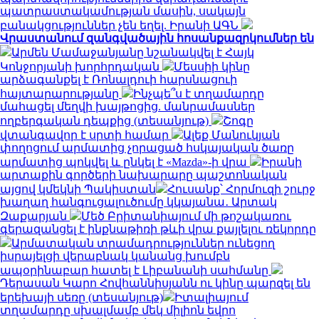
պատրաստակամության մասին, սակայն
բանակցություններ չեն եղել. Իրանի ԱԳՆ
Վրաստանում զանգվածային հոսանքազրկումներ են
Արմեն Մամաջանյանը նշանակվել է Հայկ
Կոնջորյանի խորհրդական
Մեսսիի կինը
արձագանքել է Ռոնալդուի հարսնացուի
հայտարարությանը
Ինչպե՞ս է տղամարդը
մահացել մեղվի խայթոցից. մանրամասներ
ողբերգական դեպքից (տեսանյութ)
Շոգը
վտանգավոր է սրտի համար
Ալեք Մանուկյան
փողոցում արմատից չորացած հսկայական ծառը
արմատից պոկվել և ընկել է «Mazda»-ի վրա
Իրանի
արտաքին գործերի նախարարը պաշտոնական
այցով կմեկնի Պակիստան
Հուսանք՝ Հորմուզի շուրջ
խաղաղ հանգուցալուծումը կկայանա․ Արտակ
Զաքարյան
Մեծ Բրիտանիայում մի թոշակառու
գերազանցել է ինքնաթիռի թևի վրա քայլելու ռեկորդը
Արմատական տրամադրություններ ունեցող
իսրայելցի վերաբնակ կանանց խումբն
ապօրինաբար հատել է Լիբանանի սահմանը
Դերասան Կարո Հովհաննիսյանն ու կինը պարզել են
երեխայի սեռը (տեսանյութ)
Իտալիայում
տղամարդը սխալմամբ մեկ միլիոն եվրո