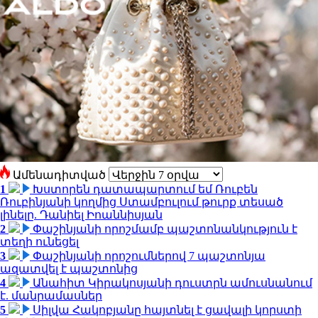
Ամենադիտված
1
Խստորեն դատապարտում եմ Ռուբեն
Ռուբինյանի կողմից Ստամբուլում թուրք տեսած
լինելը. Դանիել Իոաննիսյան
2
Փաշինյանի որոշմամբ պաշտոնանկություն է
տեղի ունեցել
3
Փաշինյանի որոշումներով 7 պաշտոնյա
ազատվել է պաշտոնից
4
Անահիտ Կիրակոսյանի դուստրն ամուսնանում
է. մանրամասներ
5
Սիլվա Հակոբյանը հայտնել է ցավալի կորստի