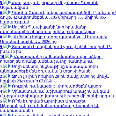
5
Համլետ ջան լույսերի մեջ մնաս. Գայանե
Ասլամազյան
6
Գագիկ Ծառուկյանից կբռնագանձվի 75 անշարժ
գույք, 42 ավտոմեքենա, 105 միլիարդ 865 միլիոն 865
հազար դրամ
7
Սուրեն Պապիկյանի նոր հրամանը՝
ժամկետային զինծառայողների վերաբերյալ
8
10 միլիոն երկրպագու պահանջում է վտարել
Արգենտինային ԱԱ-2026-ից
9
Տասնյակ հասցեներում ջուր չի լինի՝ հուլիսի 15-
ին և 16-ին
10
Հայաստանի ամենավտանգավոր օձերը.
որտեղ են դրանք ամենաշատը հանդիպում
1
Սոչի մեկնող ինքնաթիռը ճանապարհին
անցկացրել է մեկ օր, սակայն տեղ չի հասել
2
Ջուր չի լինի հուլիսի 28-ին ժամը 07.00-ից մինչև
հուլիսի 29-ը ժամը 07.00-ն
3
Ռուբլին թանկացել է․ փոխարժեքն՝ այսօր
4
Չինաստանում աշխարհում առաջին անգամ
մարդուն փոխպատվաստվել է խոզի մի քանի օրգան
5
Ո՞րն է սիրված արտիստ Արտաշես
Ալեքսանյանի մահվան պատճառը. հայտնի են
մանրամասներ
6
Նորայրը մեկնել էր հանգստի, արդեն