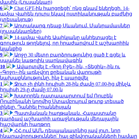
մասին (Լուսանկար)
6
Chat GPT-ին հարցրեցի՝ ոնց գնամ եկեղեցի. 14-
ամյա Վահեն դուրս եկավ ոստիկանության բաժնից
(տեսանյութ)
7
Արտակարգ դեպք Սևանում. Մանրամասներ
(լուսանկարներ)
8
14-ամյա Վահե Ապիկյանը անհետացել է
գրություն թողնելով, որ հրաժարվում է աշխարհիկ
կյանքից
9
Արջը 30 մետր բարձրությունից ցած է գցել և
սպանել կաթոլիկ սարկավագին
10
Ավարտվել է «Գող Բջե»-ին, «Տեցիկ»-ին ու
«Գոջո»-ին առնչվող քրեական վարույթի
նախաքննությունը. ինչ է պարզվել
1
Ջուր չի լինի հուլիսի 28-ին ժամը 07.00-ից մինչև
հուլիսի 29-ը ժամը 07.00-ն
2
Խստորեն դատապարտում եմ Ռուբեն
Ռուբինյանի կողմից Ստամբուլում թուրք տեսած
լինելը. Դանիել Իոաննիսյան
3
Պատմական հաղթանակ․ Հայաստանը
դարձավ աշխարհի առաջնության մեդալային
հաշվարկի հաղթող
4
ՀՀ-ում ԱՄՆ դեսպանատնից լավ լուր․ նոր
հնարավորություններ՝ հայ զինվորականների համար