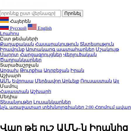
Հայերեն
Русский
English
Լրահոս
Ըստ թեմաների
Քաղաքական
Հասարակություն
Տնտեսություն
Իրավունք
Արտակարգ պատահարներ
Մշակույթ
Սպորտ
Հարցազրույցներ
Վերլուծական
Ծաղրանկարներ
Տարածաշրջան
Արցախ
Թուրքիա
Ադրբեջան
Իրան
Աշխարհ
ԱՄՆ
Եվրոպա
Մերձավոր Արևելք
Ռուսաստան
Այլ
Մամուլ
Հայաստան
Աշխարհ
Մեդիա
Տեսանյութեր
Լուսանկարներ
չև առաջատար տեխնոլոգիաներ
2:00
Հռոմում ավարտվել
Վաղ թե ուշ ԱՄՆ-ն Իրանից