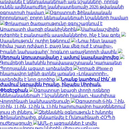
անվանել է կենդանակերպի այն նշանները, որոնք
ունեն ամենաուժեղ կանխատեսումը 2026 թվականի
օգոստոսի համար
Օգոստոսի ֆինանսական
հորոսկոպը՝ բոլոր կենդանակերպի նշանների համար
Փրկարար ծառայությունը զգուշացնում է
Արարատի մարզի բնակիչներին
Սահակաշվիլին
դժգոհել է բանտային պայմաններից․ ինչ է նա գրել
Սպանություն՝ ուղիղ եթերում
«Նրա հետ կապը
հիմա շատ դժվար է, բայց նա մեզ ուժ է տալիս».
Իրանի նախագահը` հոգևոր առաջնորդի մասին
Սեդրակ Առուստամյանը 2 ամսով կալանավորվեց
Գյումրեցի նախկին իրավապաշտպան Կարապետ
Պողոսյանն ազատ արձակվեց
Կորած iPhone-ը
հնարավոր կլինի գտնել առանց «Լոկատորի»․
ստեղծվել է նոր գործիք
Նրանք կարծում էին՝ 48
ժամում կգրավեն Իրանը, ինչպես Սիրիան.
Փեզեշքիան
Օգոստոսը կբացի փողի դռները
կենդանակերպի 7 նշանների համար. Վասիլիսա
Վոլոդինայի կանխատեսումը
Օգոստոսի 6-ին, 7-ին,
10-ին, 11-ին, 12-ին և 13-ին հարյուրավոր հասցեներում
լույս չի լինելու
Զելենսկին օգնություն է խնդրել
Ֆինլանդիայից․ քննարկվել է Ուկրաինայի ՀՕՊ-ի
ուժեղացումը
ԱՄՆ-ը ազդակներ է տվել
պարտավորություններին վերադառնալու