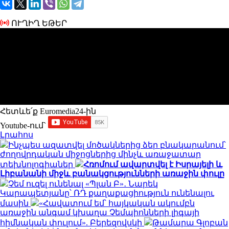
ՈՒՂԻՂ ԵԹԵՐ
Հետևե՛ք Euromedia24-ին
Youtube-ում`
Լրահոս
Ինչպես ազատվել մոծակներից ձեր բնակարանում՝
ժողովրդական միջոցներից մինչև առաջատար
տեխնոլոգիաներ
Հռոմում ավարտվել է Իսրայելի և
Լիբանանի միջև բանակցությունների առաջին փուլը
Չեմ ուզել ունենալ «Պլան Բ»․ Նարեկ
Կարապետյանը՝ ՌԴ քաղաքացիություն ունենալու
մասին
«Հավատում եմ՝ հայկական ակումբն
առաջին անգամ կխաղա Չեմպիոնների լիգայի
հիմնական փուլում». Բերեզովսկի
Թամարա Գլոբան