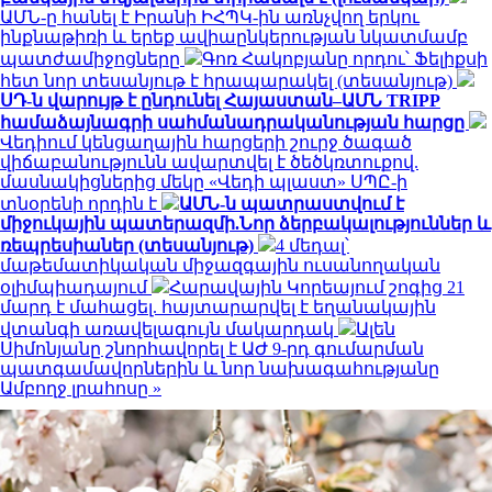
ԱՄՆ-ը հանել է Իրանի ԻՀՊԿ-ին առնչվող երկու
ինքնաթիռի և երեք ավիաընկերության նկատմամբ
պատժամիջոցները
Գոռ Հակոբյանը որդու՝ Ֆելիքսի
հետ նոր տեսանյութ է հրապարակել (տեսանյութ)
ՍԴ-ն վարույթ է ընդունել Հայաստան–ԱՄՆ TRIPP
համաձայնագրի սահմանադրականության հարցը
Վեդիում կենցաղային հարցերի շուրջ ծագած
վիճաբանությունն ավարտվել է ծեծկռտուքով.
մասնակիցներից մեկը «Վեդի պլաստ» ՍՊԸ-ի
տնօրենի որդին է
ԱՄՆ-ն պատրաստվում է
միջուկային պատերազմի.Նոր ձերբակալություններ և
ռեպրեսիաներ (տեսանյութ)
4 մեդալ՝
մաթեմատիկական միջազգային ուսանողական
օլիմպիադայում
Հարավային Կորեայում շոգից 21
մարդ է մահացել. հայտարարվել է եղանակային
վտանգի առավելագույն մակարդակ
Ալեն
Սիմոնյանը շնորհավորել է ԱԺ 9-րդ գումարման
պատգամավորներին և նոր նախագահությանը
Ամբողջ լրահոսը »