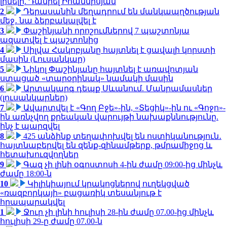
լինելը. Դանիել Իոաննիսյան
2
Դերասանին մեղադրում են մանկապղծության
մեջ․ նա ձերբակալվել է
3
Փաշինյանի որոշումներով 7 պաշտոնյա
ազատվել է պաշտոնից
4
Սիլվա Հակոբյանը հայտնել է ցավալի կորստի
մասին (Լուսանկար)
5
Նիկոլ Փաշինյանը հայտնել է առավոտյան
ստացած «տարօրինակ» նամակի մասին
6
Արտակարգ դեպք Սևանում. Մանրամասներ
(լուսանկարներ)
7
Ավարտվել է «Գող Բջե»-ին, «Տեցիկ»-ին ու «Գոջո»-
ին առնչվող քրեական վարույթի նախաքննությունը.
ինչ է պարզվել
8
425 անձինք տեղափոխվել են ոստիկանություն․
հայտնաբերվել են զենք-զինամթերք, թմրամիջոց և
հետախուզվողներ
9
Գազ չի լինի օգոստոսի 4-ին ժամը 09:00-ից մինչև
ժամը 18:00-ն
10
Կիլիկիայում կրակոցներով ուղեկցված
«ռազբորկայի» բացառիկ տեսանյութ է
հրապարակվել
1
Ջուր չի լինի հուլիսի 28-ին ժամը 07.00-ից մինչև
հուլիսի 29-ը ժամը 07.00-ն