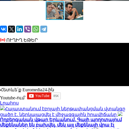
ՈՒՂԻՂ ԵԹԵՐ
Հետևե՛ք Euromedia24-ին
Youtube-ում`
Լրահոս
Հայաստանում էբոլայի ներթափանցման վտանգը
ցածր է․ ներկայացվել է միջազգային իրավիճակը
Ողբերգական վթար Երևանում․ Գայի պողոտայում
մեքենաներ են բախվել, մեկ այլ մեքենայի վրա էլ