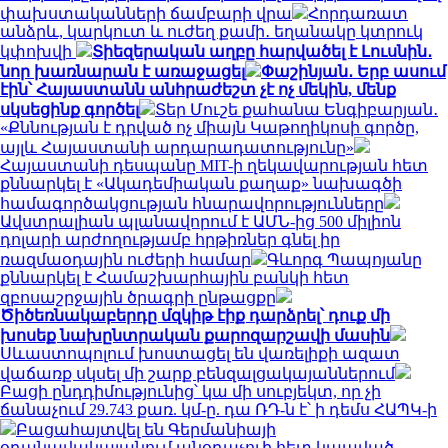
փախստականների ճամբարի վրա
Հորդառատ
անձրև, կարկուտ և ուժեղ քամի․ եղանակը կտրուկ
կփոխվի
Տիեզերական աղբը հարվածել է Լուսնին․
նոր խառնարան է առաջացել
Փաշինյան․ Երբ ասում
էին՝ Հայաստանն անհրաժեշտ չէ ոչ մեկին, մենք
սկսեցինք գործել
Տեր Մուշե քահանա Ենգիբարյան․
«Քննության է դրված ոչ միայն Կաթողիկոսի գործը,
այլև Հայաստանի արդարադատությունը»
Հայաստանի դեսպանը MIT-ի ղեկավարության հետ
քննարկել է «Ակադեմիական քաղաք» նախագծի
համագործակցության հնարավորությունները
Ավստրալիան պլանավորում է ԱՄՆ-ից 500 միլիոն
դոլարի արժողությամբ հրթիռներ գնել իր
ռազմաօդային ուժերի համար
Գևորգ Պապոյանը
քննարկել է Համաշխարհային բանկի հետ
զբոսաշրջային ծրագրի ընթացքը
Ծիծեռնակաբերդը մզկիթ էիք դարձրել՝ դուք մի
խոսեք նախընտրական քարոզարշավի մասին
Սևաստոպոլում խոստացել են վառելիքի ազատ
վաճառք սկսել մի շարք բենզալցակայաններում
Բացի ընդդիմությունից՝ կա մի սուբյեկտ, որ չի
ճանաչում 29.743 քառ. կմ-ը. դա ՌԴ-ն է՝ ի դեմս ՀԱՊԿ-ի
Բացահայտվել են Գերմանիայի
օդանավակայանում անօդաչուի հետ կապված