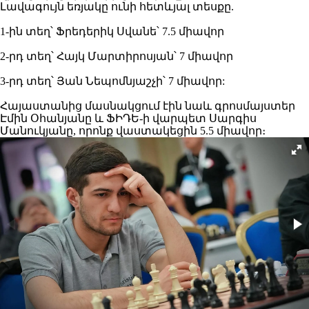
Լավագույն եռյակը ունի հետևյալ տեսքը.
1-ին տեղ՝ Ֆրեդերիկ Սվանե՝ 7.5 միավոր
2-րդ տեղ՝ Հայկ Մարտիրոսյան՝ 7 միավոր
3-րդ տեղ՝ Յան Նեպոմնյաշչի՝ 7 միավոր:
Հայաստանից մասնակցում էին նաև գրոսմայստեր
Էմին Օհանյանը և ՖԻԴԵ-ի վարպետ Սարգիս
Մանուկյանը, որոնք վաստակեցին 5.5 միավոր։