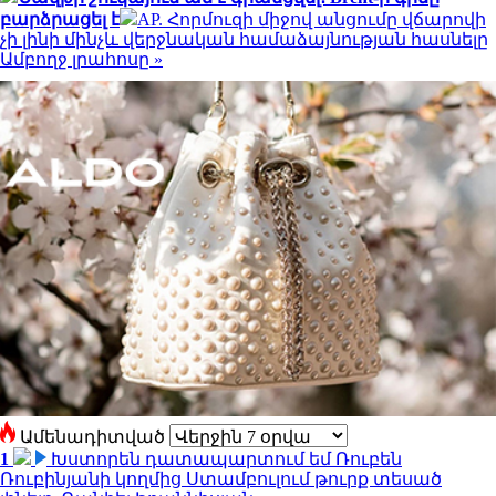
բարձրացել է
AP. Հորմուզի միջով անցումը վճարովի
չի լինի մինչև վերջնական համաձայնության հասնելը
Ամբողջ լրահոսը »
Ամենադիտված
1
Խստորեն դատապարտում եմ Ռուբեն
Ռուբինյանի կողմից Ստամբուլում թուրք տեսած