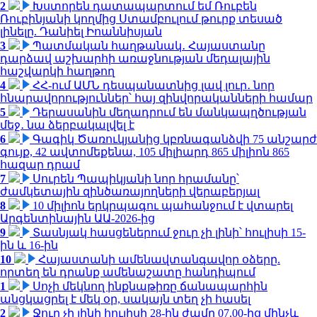
2
Խստորեն դատապարտում եմ Ռուբեն
Ռուբինյանի կողմից Ստամբուլում թուրք տեսած
լինելը. Դանիել Իոաննիսյան
3
Պատմական հաղթանակ․ Հայաստանը
դարձավ աշխարհի առաջնության մեդալային
հաշվարկի հաղթող
4
ՀՀ-ում ԱՄՆ դեսպանատնից լավ լուր․ նոր
հնարավորություններ՝ հայ զինվորականների համար
5
Դերասանին մեղադրում են մանկապղծության
մեջ․ նա ձերբակալվել է
6
Գագիկ Ծառուկյանից կբռնագանձվի 75 անշարժ
գույք, 42 ավտոմեքենա, 105 միլիարդ 865 միլիոն 865
հազար դրամ
7
Սուրեն Պապիկյանի նոր հրամանը՝
ժամկետային զինծառայողների վերաբերյալ
8
10 միլիոն երկրպագու պահանջում է վտարել
Արգենտինային ԱԱ-2026-ից
9
Տասնյակ հասցեներում ջուր չի լինի՝ հուլիսի 15-
ին և 16-ին
10
Հայաստանի ամենավտանգավոր օձերը.
որտեղ են դրանք ամենաշատը հանդիպում
1
Սոչի մեկնող ինքնաթիռը ճանապարհին
անցկացրել է մեկ օր, սակայն տեղ չի հասել
2
Ջուր չի լինի հուլիսի 28-ին ժամը 07.00-ից մինչև