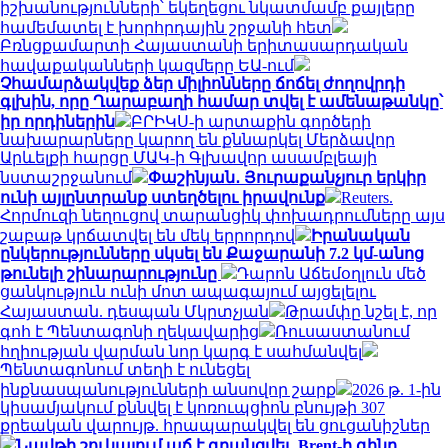
իշխանությունների՝ եկեղեցու նկատմամբ քայլերը
համեմատել է խորհրդային շրջանի հետ
Բռնցքամարտի Հայաստանի երիտասարդական
հավաքականների կազմերը ԵԱ-ում
Չհամարձակվեք ձեր միլիոնները ճոճել ժողովրդի
գլխին, որը Ղարաբաղի համար տվել է ամենաթանկը՝
իր որդիներին
ԲՐԻԿՍ-ի արտաքին գործերի
նախարարները կարող են քննարկել Մերձավոր
Արևելքի հարցը ՄԱԿ-ի Գլխավոր ասամբլեայի
նստաշրջանում
Փաշինյան․ Յուրաքանչյուր երկիր
ունի այլընտրանք ստեղծելու իրավունք
Reuters.
Հորմուզի նեղուցով տարանցիկ փոխադրումները այս
շաբաթ կրճատվել են մեկ երրորդով
Իրանական
ընկերությունները սկսել են Քաջարանի 7.2 կմ-անոց
թունելի շինարարությունը
Դարոն Աճեմօղլուն մեծ
ցանկություն ունի մոտ ապագայում այցելելու
Հայաստան. դեսպան Մկրտչյան
Թրամփը նշել է, որ
գոհ է Պենտագոնի ղեկավարից
Ռուսաստանում
հղիության վարման նոր կարգ է սահմանվել
Պենտագոնում տեղի է ունեցել
ինքնասպանությունների անսովոր շարք
2026 թ. 1-ին
կիսամյակում քննվել է կոռուպցիոն բնույթի 307
քրեական վարույթ. հրապարակվել են ցուցանիշներ
Նավթի շուկայում աճ է գրանցվել․ Brent-ի գինը