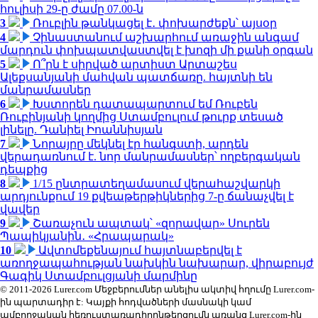
հուլիսի 29-ը ժամը 07.00-ն
3
Ռուբլին թանկացել է․ փոխարժեքն՝ այսօր
4
Չինաստանում աշխարհում առաջին անգամ
մարդուն փոխպատվաստվել է խոզի մի քանի օրգան
5
Ո՞րն է սիրված արտիստ Արտաշես
Ալեքսանյանի մահվան պատճառը. հայտնի են
մանրամասներ
6
Խստորեն դատապարտում եմ Ռուբեն
Ռուբինյանի կողմից Ստամբուլում թուրք տեսած
լինելը. Դանիել Իոաննիսյան
7
Նորայրը մեկնել էր հանգստի, արդեն
վերադառնում է. նոր մանրամասներ՝ ողբերգական
դեպքից
8
1/15 ընտրատեղամասում վերահաշվարկի
արդյունքում 19 քվեաթերթիկներից 7-ը ճանաչվել է
վավեր
9
Շառաչուն ապտակ՝ «զորավար» Սուրեն
Պապիկյանին․ «Հրապարակ»
10
Ավտոմեքենայում հայտնաբերվել է
առողջապահության նախկին նախարար, վիրաբույժ
Գագիկ Ստամբուլցյանի մարմինը
© 2011-2026 Lurer.com Մեջբերումներ անելիս ակտիվ հղումը Lurer.com-
ին պարտադիր է: Կայքի հոդվածների մասնակի կամ
ամբողջական հեռուստառադիոընթերցումն առանց Lurer.com-ին