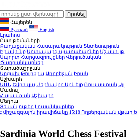
Հայերեն
Русский
English
Լրահոս
Ըստ թեմաների
Քաղաքական
Հասարակություն
Տնտեսություն
Իրավունք
Արտակարգ պատահարներ
Մշակույթ
Սպորտ
Հարցազրույցներ
Վերլուծական
Ծաղրանկարներ
Տարածաշրջան
Արցախ
Թուրքիա
Ադրբեջան
Իրան
Աշխարհ
ԱՄՆ
Եվրոպա
Մերձավոր Արևելք
Ռուսաստան
Այլ
Մամուլ
Հայաստան
Աշխարհ
Մեդիա
Տեսանյութեր
Լուսանկարներ
իջազգային իրավիճակը
15:18
Ողբերգական վթար Երևանու
Sardinia World Chess Festival