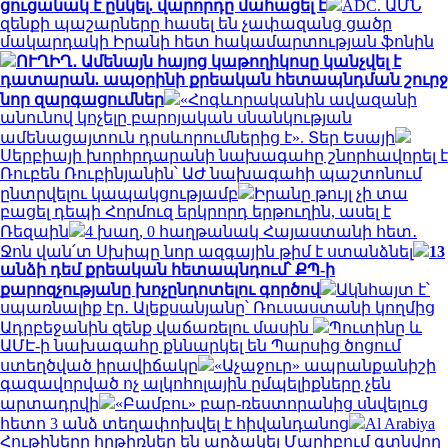
ցուցանակ է ընկել. վարորդը մահացել է
ADC. ԱՄՆ
զենքի պաշարները հասել են չափազանց ցածր
մակարդակի Իրանի հետ հակամարտության ֆոնին
ՈՒՂԻՂ․ Ամենայն հայոց կաթողիկոսը կանչվել է
դատարան. ապօրինի քրեական հետապնդման շուրջ
նոր զարգացումներ
«Հոգևորականին ավազանի
անունով կոչելը բարոյական սնանկության
ամենացայտուն դրսևորումներից է». Տեր Եսայի
Սերբիայի խորհրդարանի նախագահը շնորհավորել է
Ռուբեն Ռուբինյանին՝ ԱԺ նախագահի պաշտոնում
ընտրվելու կապակցությամբ
Իրանը թույլ չի տա
բացել դեպի Հորմուզ երկրորդ երթուղին, ասել է
Ռեզաին
4 խաղ, 0 հաղթանակ Հայաստանի հետ․
Ջոն վան՛տ Սխիպը նոր ազգային թիմ է ստանձնել
13
անձի դեմ քրեական հետապնդում՝ ՔՊ-ի
քարոզչությանը խոչընդոտելու գործով
Ակնհայտ է՝
սպառնալիք էր․ Ալեքսանյանը՝ Ռուսաստանի կողմից
Ադրբեջանին զենք վաճառելու մասին
Պուտինը և
ԱՄԷ-ի նախագահը քննարկել են Պարսից ծոցում
ստեղծված իրավիճակը
«Աչաջուր» ապրանքանիշի
գազավորված ոչ ալկոհոլային ըմպելիքները չեն
արտադրվի
«Բամբու» բար-ռեստորանից սնվելուց
հետո 3 անձ տեղափոխվել է հիվանդանոց
Al Arabiya
Հութիները հրթիռներ են արձակել Մարիբում գտնվող