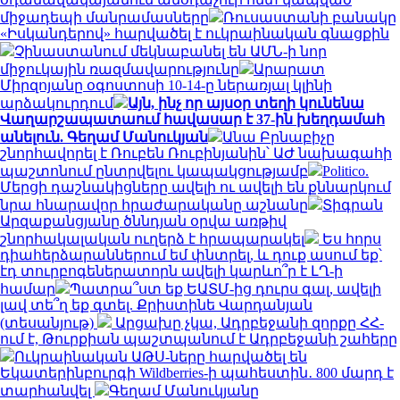
միջադեպի մանրամասները
Ռուսաստանի բանակը
«Իսկանդերով» հարվածել է ուկրաինական գնացքին
Չինաստանում մեկնաբանել են ԱՄՆ-ի նոր
միջուկային ռազմավարությունը
Արարատ
Միրզոյանը օգոստոսի 10-14-ը ներառյալ կլինի
արձակուրդում
Այն, ինչ որ այսօր տեղի կունենա
Վաղարշապատաում հավասար է 37-ին խեղդամահ
անելուն. Գեղամ Մանուկյան
Անա Բրնաբիչը
շնորհավորել է Ռուբեն Ռուբինյանին՝ ԱԺ նախագահի
պաշտոնում ընտրվելու կապակցությամբ
Politico.
Մերցի դաշնակիցները ավելի ու ավելի են քննարկում
նրա հնարավոր հրաժարականը աշնանը
Տիգրան
Արզաքանցյանը ծննդյան օրվա առթիվ
շնորհակալական ուղերձ է հրապարակել
Ես հորս
դիահերձարաններում եմ փնտրել, և դուք ասում եք՝
էդ տուրբոգեներատորն ավելի կարևո՞ր է ԼՂ-ի
համար
Պատրա՞ստ եք ԵԱՏՄ-ից դուրս գալ, ավելի
լավ տե՞ղ եք գտել. Քրիստինե Վարդանյան
(տեսանյութ)
Արցախը չկա, Ադրբեջանի զորքը ՀՀ-
ում է, Թուրքիան պաշտպանում է Ադրբեջանի շահերը
Ուկրաինական ԱԹՍ-ները հարվածել են
Եկատերինբուրգի Wildberries-ի պահեստին․ 800 մարդ է
տարհանվել
Գեղամ Մանուկյանը