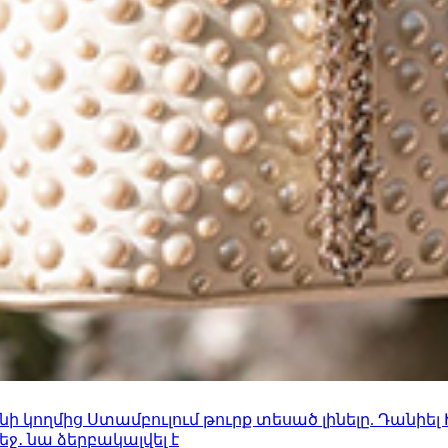
 կողմից Ստամբուլում թուրք տեսած լինելը. Դանիել
ջ․ նա ձերբակալվել է