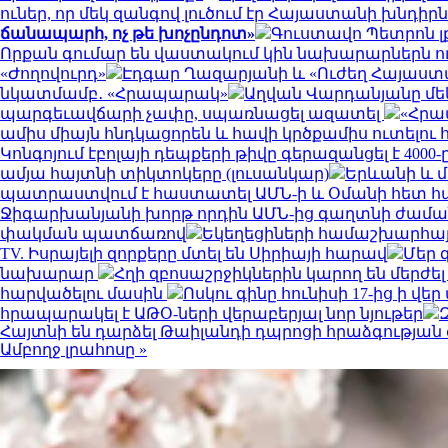
ուներ, որ մեկ զանգով լուծում էր Հայաստանի խնդի
ճանապարհ, ոչ թե խոչընդոտ»
Գուստավո Պետրոն լ
Որքան գումար են վաստակում կին նախարարներն ո
«Ժողովուրդ»
Էդգար Ղազարյանի և «Ուժեղ Հայաստան
նկատմամբ․ «Հրապարակ»
Աղվան Վարդանյանը մեկ
պարգեւավճարի չափը, սպառնացել ազատել
«Հրա
ամիս միայն հնդկացորեն և հավի կրծքամիս ուտելո
Կոնգոյում էբոլայի դեպքերի թիվը գերազանցել է 4000-
ամյա հայտնի տիկտոկերը (լուսանկար)
Երևանի և մա
պատրաստվում է հաստատել ԱՄՆ-ի և Օմանի հետ 
Ջիգարխանյանի խորթ որդին ԱՄՆ-ից գաղտնի ժաման
փակման պատճառով
Եկեղեցիների համաշխարհայ
TV. Իսրայելի զորքերը մտել են Սիրիայի հարավ
Մեր 
նախարար
Հղի զբոսաշրջիկներին կարող են մերժել
հարվածելու մասին
Ոսկու գինը հունիսի 17-ից ի վ
հրապարակել է ԱԹՕ-ների վերաբերյալ նոր նյութեր
Հայտնի են դարձել Թաիլանդի դպրոցի հրաձգությա
Ամբողջ լրահոսը »