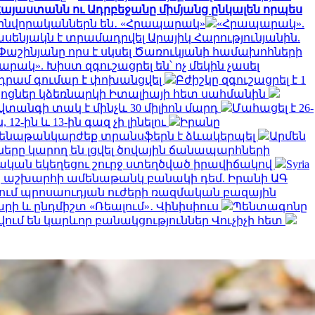
ր Հայաստանն ու Ադրբեջանը միմյանց ընկալեն որպես
ինվորականներն են․ «Հրապարակ»
«Հրապարակ».
սենյակն է տրամադրվել Արայիկ Հարությունյանին.
Փաշինյանը որս է սկսել Ծառուկյանի համախոհների
րակ». Խիստ զգուշացրել են՝ ոչ մեկին չասել
դրամ գումար է փոխանցվել
Բժիշկը զգուշացրել է 1
ցներ կձեռնարկի Իտալիայի հետ սահմանին
վտանգի տակ է մինչև 30 միլիոն մարդ
Մահացել է 26-
2-ին և 13-ին գազ չի լինելու
Իրանը
մենաթանկարժեք տրանսֆերն է ձևակերպել
Արմեն
րը կարող են լցվել ծովային ճանապարհների
կան եկեղեցու շուրջ ստեղծված իրավիճակով
Syria
երը աշխարհի ամենաթանկ բանակի դեմ. Իրանի ԱԳ
նում պրոսաուդյան ուժերի ռազմական բազային
արի և ընդմիշտ «Ռեալում»․ Վինիսիուս
Պենտագոնը
ում են կարևոր բանակցություններ Վուչիչի հետ