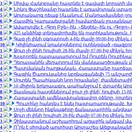
3
Սիլվա Հակոբյանը հայտնել է ցավալի կորստի մ
4
Նիկոլ Փաշինյանը հայտնել է առավոտյան ստ
5
Արտակարգ դեպք Սևանում. Մանրամասներ (լո
6
Հասմիկ Կարապետյանի համարձակ լուսանկարն
7
Ավարտվել է «Գող Բջե»-ին, «Տեցիկ»-ին ու «Գոջ
8
425 անձինք տեղափոխվել են ոստիկանություն․
9
Գազ չի լինի օգոստոսի 4-ին ժամը 09:00-ից մինչև 
10
Կիլիկիայում կրակոցներով ուղեկցված «ռազբ
1
Ջուր չի լինի հուլիսի 28-ին ժամը 07.00-ից մինչև հո
2
Խստորեն դատապարտում եմ Ռուբեն Ռուբինյանի
3
Դերասանին մեղադրում են մանկապղծության մե
4
Պատմական հաղթանակ․ Հայաստանը դարձավ 
5
Գագիկ Ծառուկյանից կբռնագանձվի 75 անշարժ գո
6
Սուրեն Պապիկյանի նոր հրամանը՝ ժամկետային
7
10 միլիոն երկրպագու պահանջում է վտարել Արգ
8
Տասնյակ հասցեներում ջուր չի լինի՝ հուլիսի 15-ին
9
Հայաստանի ամենավտանգավոր օձերը. որտեղ
10
Պուտինը հանդես է եկել հայտարարությամբ. Խո
1
Սոչի մեկնող ինքնաթիռը ճանապարհին անցկացրե
2
Ջուր չի լինի հուլիսի 28-ին ժամը 07.00-ից մինչև հո
3
Չինաստանում աշխարհում առաջին անգամ մա
4
Ո՞րն է սիրված արտիստ Արտաշես Ալեքսանյա