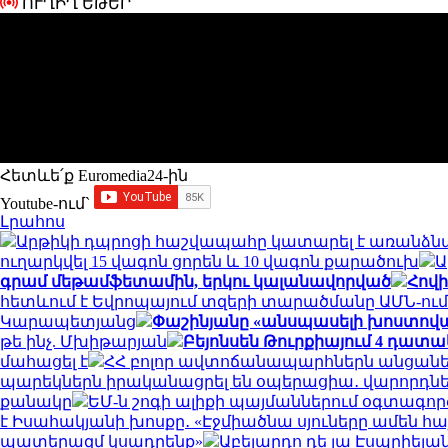
ՈՒՂԻՂ ԵԹԵՐ
Հետևե՛ք Euromedia24-ին
Youtube-ում`
Լրահոս
Արթիկի դպրոցի հաշվապահը կատարել է առանձնա
ուղարկվել 15 վագոն ցորեն և 10 վագոն քարածուխ
Ա
գրամ մեթամֆետամին, երկու կալանավորված
Հովի
հետևում է Եվրոպայում տզերի տարածմանը ԱՄՆ-ում 
Կարապետյանց
Փաշինյանը «անսպասելի խոստովանու
թե ինչ. Մխիթարյան
Բեյոնսեն Թուրքիայում 4 դատա
մահացել է
ՀՀ բոլոր ավտոճանապարհներն անցանել
պարեկներն իրականացրել են օպերացիա․ վարորդ
քանակը
ԵՄ-ն շոգի ալիքի պայմաններում օգտագո
է Իսահակյանի խոսքը․ «Էջմիածնա սյուները ամեն հայ
պատերազմ կսադրենք»
Աբելարդո դե լա Էսպրիել