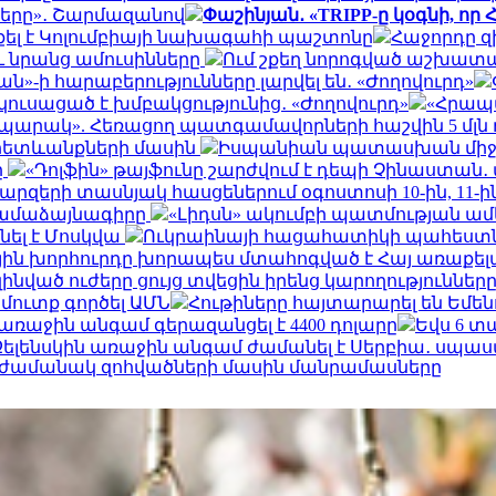
րները»․ Շարմազանով
Փաշինյան․ «TRIPP-ը կօգնի, ո
քել է Կոլումբիայի նախագահի պաշտոնը
Հաջորդը զ
ւ նրանց ամուսինները
Ում շքեղ նորոգված աշխատա
»-ի հարաբերությունները լարվել են․ «Ժողովուրդ»
ուսացած է խմբակցությունից․ «Ժողովուրդ»
«Հրապա
պարակ». Հեռացող պատգամավորների հաշվին 5 մլն 
ւ հետևանքների մասին
Իսպանիան պատասխան միջո
ը
«Դոլֆին» թայֆունը շարժվում է դեպի Չինաստան․ 
րզերի տասնյակ հասցեներում օգոստոսի 10-ին, 11-ին, 1
համաձայնագիրը
«Լիդսն» ակումբի պատմության ա
ել է Մոսկվա
Ուկրաինայի հացահատիկի պահեստնե
ին խորհուրդը խորապես մտահոգված է Հայ առաքելա
զինված ուժերը ցույց տվեցին իրենց կարողությունն
 մուտք գործել ԱՄՆ
Հութիները հայտարարել են Եմե
եր առաջին անգամ գերազանցել է 4400 դոլարը
Եվս 6 տ
Զելենսկին առաջին անգամ ժամանել է Սերբիա․ սպասվ
ն ժամանակ զոհվածների մասին մանրամասները