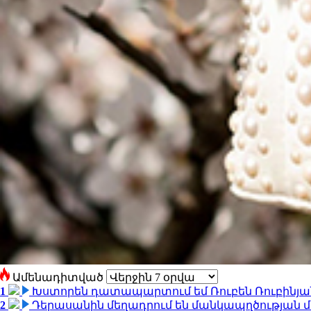
Ամենադիտված
1
Խստորեն դատապարտում եմ Ռուբեն Ռուբինյանի
2
Դերասանին մեղադրում են մանկապղծության մե