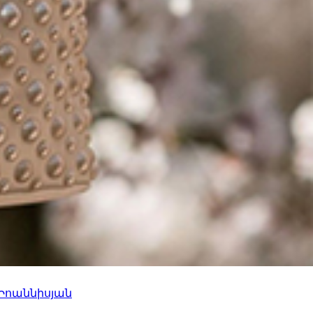
 Իոաննիսյան