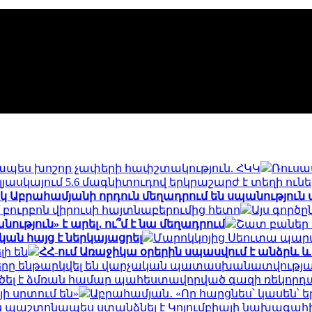
պես խոշոր չափերի հափշտակություն. ՀԿԿ
Ռուսա
լյասկայում 5.6 մագնիտուդով երկրաշարժ է տեղի ունե
կ Աբրահամյանի որդուն մեղադրում են սպանություն 
բուրբոն վիրուսի հայտնաբերումից հետո
Այս գործը
թյուն» է արել․ ու՞մ է նա մեղադրում
Շատ բաներ 
կան հայց է ներկայացրել
Մարոկկոյից Սեուտա պար
ի են
ՀՀ-ում Առաջիկա օրերին սպասվում է անձրև
ները ենթարկվել են վարչական պատասխանատվությ
րծել է ձմռան համար պահեստավորված գազի ռեկորդա
ի սրտում են»
Աբրահամյան․ «Որ հարցնես՝ կասեն՝ ե
ան պաշտոնապես ստանձնել է Կոլումբիայի նախագա