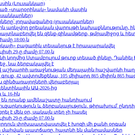
ասին (Լուսանկար)
ացած «տարօրինակ» նամակի մասին
ւսանկարներ)
երը՝ լողավազանից (լուսանկարներ)
ո»-ին առնչվող քրեական վարույթի նախաքննությունը. ի
 հայտնաբերվել են զենք-զինամթերք, թմրամիջոց և հ
ժամը 18:00-ն
որկայի» բացառիկ տեսանյութ է հրապարակվել
ւլիսի 29-ը ժամը 07.00-ն
 կողմից Ստամբուլում թուրք տեսած լինելը. Դանիել
ջ․ նա ձերբակալվել է
աշխարհի առաջնության մեդալային հաշվարկի հաղ
ւյք, 42 ավտոմեքենա, 105 միլիարդ 865 միլիոն 865 հ
 զինծառայողների վերաբերյալ
ենտինային ԱԱ-2026-ից
 և 16-ին
 են դրանք ամենաշատը հանդիպում
ւզարկություն և ձերբակալություն․ թիրախում՝ ընդդ
լ է մեկ օր, սակայն տեղ չի հասել
ւլիսի 29-ը ժամը 07.00-ն
րդուն փոխպատվաստվել է խոզի մի քանի օրգան
նի մահվան պատճառը. հայտնի են մանրամասներ