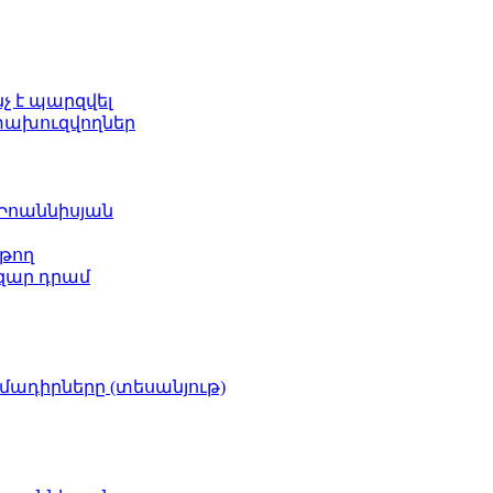
նչ է պարզվել
ետախուզվողներ
 Իոաննիսյան
թող
ազար դրամ
իմադիրները (տեսանյութ)