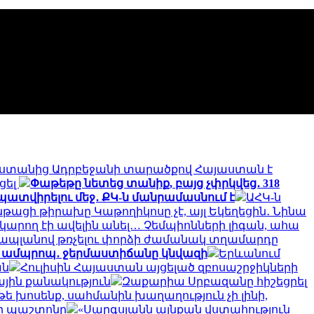
ստանից Ադրբեջանի տարածքով Հայաստան է
ցել
Փաթեթը նետեց տանիք, բայց չփրկվեց․ 318
պատվիրելու մեջ․ ՔԿ-ն մանրամասնում է
ԱՀԿ-ն
նթացի թիրախը Կաթողիկոսը չէ, այլ Եկեղեցին․ Նինա
կարող էի ավելին անել… Չեմպիոնների լիգան, ահա
ապլանով թռչելու փորձի ժամանակ տղամարդը
 և ամպրոպ․ ջերմաստիճանը կնվազի
Երևանում
ան
Հուլիսին Հայաստան այցելած զբոսաշրջիկների
յին քանակություն
Զաքարիա Սրբազանը հիշեցրել
թե խոսենք, սահմանին խաղաղություն չի լինի,
հի պաշտոնը
«Սարգսյանն այնքան վստահություն