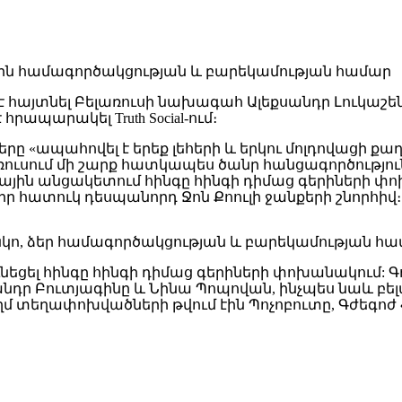
 հայտնել Բելառուսի նախագահ Ալեքսանդր Լուկաշե
պարակել Truth Social-ում։
երը «ապահովել է երեք լեհերի և երկու մոլդովացի ք
առուսում մի շարք հատկապես ծանր հանցագործությու
անային անցակետում հինգը հինգի դիմաց գերիների
իր հատուկ դեսպանորդ Ջոն Քոուլի ջանքերի շնորհիվ։
կո, ձեր համագործակցության և բարեկամության համ
 ունեցել հինգը հինգի դիմաց գերիների փոխանակու
քսանդր Բուտյագինը և Նինա Պոպովան, ինչպես նաև 
ողմ տեղափոխվածների թվում էին Պոչոբուտը, Գժեգոժ 