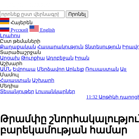
Հայերեն
Русский
English
Լրահոս
Ըստ թեմաների
Քաղաքական
Հասարակություն
Տնտեսություն
Իրավո
Տարածաշրջան
Արցախ
Թուրքիա
Ադրբեջան
Իրան
Աշխարհ
ԱՄՆ
Եվրոպա
Մերձավոր Արևելք
Ռուսաստան
Այլ
Մամուլ
Հայաստան
Աշխարհ
Մեդիա
Տեսանյութեր
Լուսանկարներ
11:32
Արթիկի դպրոցի հաշվապա
Թրամփը շնորհակալությու
բարեկամության համար