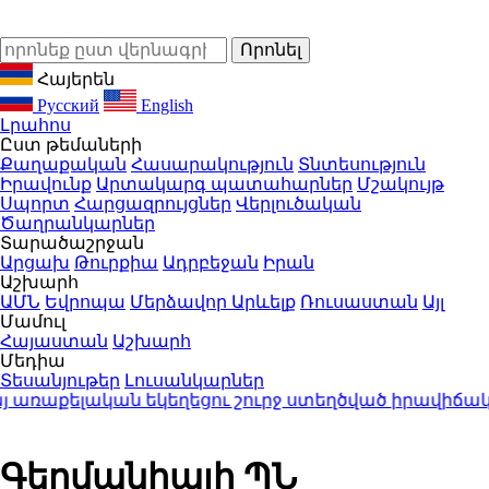
Հայերեն
Русский
English
Լրահոս
Ըստ թեմաների
Քաղաքական
Հասարակություն
Տնտեսություն
Իրավունք
Արտակարգ պատահարներ
Մշակույթ
Սպորտ
Հարցազրույցներ
Վերլուծական
Ծաղրանկարներ
Տարածաշրջան
Արցախ
Թուրքիա
Ադրբեջան
Իրան
Աշխարհ
ԱՄՆ
Եվրոպա
Մերձավոր Արևելք
Ռուսաստան
Այլ
Մամուլ
Հայաստան
Աշխարհ
Մեդիա
Տեսանյութեր
Լուսանկարներ
աքելական եկեղեցու շուրջ ստեղծված իրավիճակով
Գերմանիայի ՊՆ