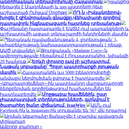
անօրինական տեղափոխումը Հայաստան
Կյանքից
հեռացել է Մադոննայի և այլ աստղերի հետ
աշխատած Ուիլյամ Օրբիթը
ՌԴ-ն «Իսկանդերով»
խոցել է զինվորական գնացքը.Վեհափառի գործով
դատավորն ինքնաբացարկ հայտնեց (տեսանյութ)
Փաշինյանը հայտարարել է ԵԱՏՄ-ում ապրանքների և
աշխատուժի ազատ տեղաշարժի խնդիրների մասին
Պետական դավաճանության 4, լրտեսության՝ 5,
ահաբեկչության նախապատրաստության 1 դեպք.
ԱԱԾ տվյալներ
Թուրքական «Madame Coco»-ն
ամբողջությամբ հեռանում է Ռուսաստանից․ կփակվի
29 խանութ
Երևի փոստը լավ չի աշխատում․
Նաթան սրբազանը՝ Պոլսո պատրիարքի լռության
մասին
Հայաստանին ևս 5000 էլեկտրոմոբիլի
անմաքս ներմուծման քվոտա է հատկացվել
«Արարատցեմենտ»-ին պատկանող մարզադպրոցի
ձեռքբերման գործընթացում խախտումներ են
հայտնաբերվել
Մոջթաբա Խամենեին, ըստ
չհաստատված տեղեկությունների, գտնվում է
ծայրահեղ ծանր վիճակում․ IranWire
ԱՄՆ-ում
Facebook-ին և Instagram-ին տուգանել են 567 մլն դոլարով
Արման Ազարյանը ճանաչվել է տարվա լավագույն
փրկարար
Ամբողջ լրահոսը »