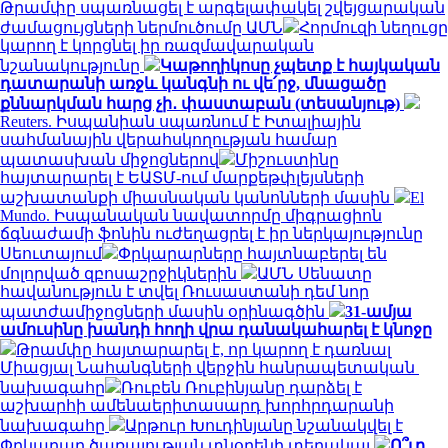
Թրամփը սպառնացել է արգելափակել շվեյցարական
ժամացույցների ներմուծումը ԱՄՆ
Հորմուզի նեղուցը
կարող է կորցնել իր ռազմավարական
նշանակությունը
Կաթողիկոսը չպետք է հայկական
դատարանի առջև կանգնի ու վե՛րջ, մնացածը
քննարկման հարց չի․ փաստաբան (տեսանյութ)
Reuters. Իսպանիան սպառնում է Իտալիային
սահմանային վերահսկողության համար
պատասխան միջոցներով
Միշուստինը
հայտարարել է ԵԱՏՄ-ում մարքեթփլեյսների
աշխատանքի միասնական կանոնների մասին
El
Mundo. Իսպանական նավատորմը միգրացիոն
ճգնաժամի ֆոնին ուժեղացրել է իր ներկայությունը
Սեուտայում
Փրկարարները հայտնաբերել են
մոլորված զբոսաշրջիկներին
ԱՄՆ Սենատը
հավանություն է տվել Ռուսաստանի դեմ նոր
պատժամիջոցների մասին օրինագծին
31-ամյա
ամուսինը խանդի հողի վրա դանակահարել է կնոջը
Թրամփը հայտարարել է, որ կարող է դառնալ
Միացյալ Նահանգների վերջին հանրապետական ​​
նախագահը
Ռուբեն Ռուբինյանը դարձել է
աշխարհի ամենաերիտասարդ խորհրդարանի
նախագահը
Արթուր Խուդինյանը նշանակվել է
Փրկարար ծառայության տնօրենի տեղակալ
Ո՞ւր