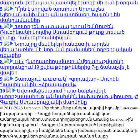
մարդուն փոխպատվաստվել է խոզի մի քանի օրգան
5
Ո՞րն է սիրված արտիստ Արտաշես
Ալեքսանյանի մահվան պատճառը. հայտնի են
մանրամասներ
6
Խստորեն դատապարտում եմ Ռուբեն
Ռուբինյանի կողմից Ստամբուլում թուրք տեսած
լինելը. Դանիել Իոաննիսյան
7
Նորայրը մեկնել էր հանգստի, արդեն
վերադառնում է. նոր մանրամասներ՝ ողբերգական
դեպքից
8
1/15 ընտրատեղամասում վերահաշվարկի
արդյունքում 19 քվեաթերթիկներից 7-ը ճանաչվել է
վավեր
9
Շառաչուն ապտակ՝ «զորավար» Սուրեն
Պապիկյանին․ «Հրապարակ»
10
Ավտոմեքենայում հայտնաբերվել է
առողջապահության նախկին նախարար, վիրաբույժ
Գագիկ Ստամբուլցյանի մարմինը
© 2011-2026 Lurer.com Մեջբերումներ անելիս ակտիվ հղումը Lurer.com-
ին պարտադիր է: Կայքի հոդվածների մասնակի կամ
ամբողջական հեռուստառադիոընթերցումն առանց Lurer.com-ին
հղման արգելվում է:Կայքում արտահայտված կարծիքները
պարտադիր չէ, որ համընկնեն կայքի խմբագրության տեսակետի
հետ:Գովազդների բովանդակության համար կայքը