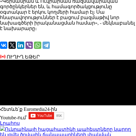
«Գերմանիան և Ուկրաինան ռազմավարական
գործընկերներ են, և համագործակցությունը
օգտակար է երկու կողմերի համար էլ։ Սա
հնարավորություններ է բացում բազմաթիվ նոր
նախագծերի իրականացման համար», - մեկնաբանել
է նախարարը։
ՈՒՂԻՂ ԵԹԵՐ
Հետևե՛ք Euromedia24-ին
Youtube-ում`
Լրահոս
Ուկրաինայի հացահատիկի պահեստները կարող
են լցվել ծովային ճանապարհների փակման