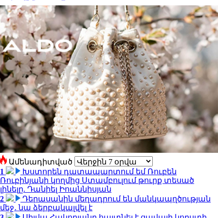
Ամենադիտված
1
Խստորեն դատապարտում եմ Ռուբեն
Ռուբինյանի կողմից Ստամբուլում թուրք տեսած
լինելը. Դանիել Իոաննիսյան
2
Դերասանին մեղադրում են մանկապղծության
մեջ․ նա ձերբակալվել է
3
Սիլվա Հակոբյանը հայտնել է ցավալի կորստի