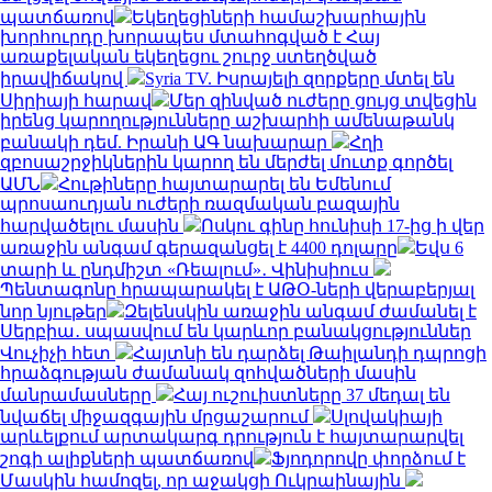
պատճառով
Եկեղեցիների համաշխարհային
խորհուրդը խորապես մտահոգված է Հայ
առաքելական եկեղեցու շուրջ ստեղծված
իրավիճակով
Syria TV. Իսրայելի զորքերը մտել են
Սիրիայի հարավ
Մեր զինված ուժերը ցույց տվեցին
իրենց կարողությունները աշխարհի ամենաթանկ
բանակի դեմ. Իրանի ԱԳ նախարար
Հղի
զբոսաշրջիկներին կարող են մերժել մուտք գործել
ԱՄՆ
Հութիները հայտարարել են Եմենում
պրոսաուդյան ուժերի ռազմական բազային
հարվածելու մասին
Ոսկու գինը հունիսի 17-ից ի վեր
առաջին անգամ գերազանցել է 4400 դոլարը
Եվս 6
տարի և ընդմիշտ «Ռեալում»․ Վինիսիուս
Պենտագոնը հրապարակել է ԱԹՕ-ների վերաբերյալ
նոր նյութեր
Զելենսկին առաջին անգամ ժամանել է
Սերբիա․ սպասվում են կարևոր բանակցություններ
Վուչիչի հետ
Հայտնի են դարձել Թաիլանդի դպրոցի
հրաձգության ժամանակ զոհվածների մասին
մանրամասները
Հայ ուշուիստները 37 մեդալ են
նվաճել միջազգային մրցաշարում
Սլովակիայի
արևելքում արտակարգ դրություն է հայտարարվել
շոգի ալիքների պատճառով
Ֆյոդորովը փորձում է
Մասկին համոզել, որ աջակցի Ուկրաինային