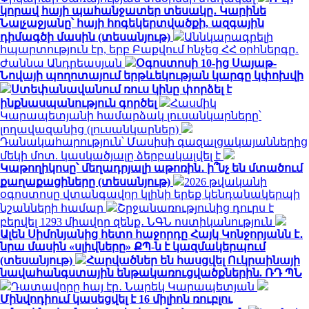
կորավ հայի պահանջատեր տեսակը․ Կարինե
Նալչաջյանը՝ հայի հոգեկերտվածքի, ազգային
դիմագծի մասին (տեսանյութ)
Աննկարագրելի
հպարտություն էր, երբ Բաքվում հնչեց ՀՀ օրհներգը․
Ժաննա Անդրեասյան
Օգոստոսի 10-ից Սայաթ-
Նովայի պողոտայում երթևեկության կարգը կփոխվի
Ստեփանավանում ռուս կինը փորձել է
ինքնասպանություն գործել
Հասմիկ
Կարապետյանի համարձակ լուսանկարները՝
լողավազանից (լուսանկարներ)
Դանակահարություն՝ Մասիսի գազալցակայաններից
մեկի մոտ. կասկածյալը ձերբակալվել է
Կաթողիկոսը՝ մեղադրյալի աթոռին․ ի՞նչ են մտածում
քաղաքացիները (տեսանյութ)
2026 թվականի
օգոստոսը վտանգավոր կլինի երեք կենդանակերպի
նշանների համար
Շրջանառությունից դուրս է
բերվել 1293 միավոր զենք․ ՆԳՆ ոստիկանություն
Ալեն Սիմոնյանից հետո հաջորդը Հայկ Կոնջորյանն է․
նրա մասին «սլիվները» ՔՊ-ն է կազմակերպում
(տեսանյութ)
Հարվածներ են հասցվել Ուկրաինայի
նավահանգստային ենթակառուցվածքներին. ՌԴ ՊՆ
Դատավորը հայ էր․ Նարեկ Կարապետյան
Մինվոդիում կասեցվել է 16 միլիոն ռուբլու