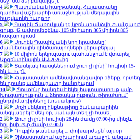
մեջ․ նա ձերբակալվել է
4
Պատմական հաղթանակ․ Հայաստանը
դարձավ աշխարհի առաջնության մեդալային
հաշվարկի հաղթող
5
Գագիկ Ծառուկյանից կբռնագանձվի 75 անշարժ
գույք, 42 ավտոմեքենա, 105 միլիարդ 865 միլիոն 865
հազար դրամ
6
Սուրեն Պապիկյանի նոր հրամանը՝
ժամկետային զինծառայողների վերաբերյալ
7
10 միլիոն երկրպագու պահանջում է վտարել
Արգենտինային ԱԱ-2026-ից
8
Տասնյակ հասցեներում ջուր չի լինի՝ հուլիսի 15-
ին և 16-ին
9
Հայաստանի ամենավտանգավոր օձերը. որտեղ
են դրանք ամենաշատը հանդիպում
10
Պուտինը հանդես է եկել հայտարարությամբ.
Խուզարկություն և ձերբակալություն․ թիրախում՝
ընդդիմադիրները (տեսանյութ)
1
Սոչի մեկնող ինքնաթիռը ճանապարհին
անցկացրել է մեկ օր, սակայն տեղ չի հասել
2
Ջուր չի լինի հուլիսի 28-ին ժամը 07.00-ից մինչև
հուլիսի 29-ը ժամը 07.00-ն
3
Ռուբլին թանկացել է․ փոխարժեքն՝ այսօր
4
Չինաստանում աշխարհում առաջին անգամ