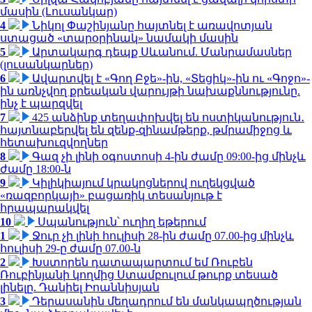
մասին (Լուսանկար)
4
Նիկոլ Փաշինյանը հայտնել է առավոտյան
ստացած «տարօրինակ» նամակի մասին
5
Արտակարգ դեպք Սևանում. Մանրամասներ
(լուսանկարներ)
6
Ավարտվել է «Գող Բջե»-ին, «Տեցիկ»-ին ու «Գոջո»-
ին առնչվող քրեական վարույթի նախաքննությունը.
ինչ է պարզվել
7
425 անձինք տեղափոխվել են ոստիկանություն․
հայտնաբերվել են զենք-զինամթերք, թմրամիջոց և
հետախուզվողներ
8
Գազ չի լինի օգոստոսի 4-ին ժամը 09:00-ից մինչև
ժամը 18:00-ն
9
Կիլիկիայում կրակոցներով ուղեկցված
«ռազբորկայի» բացառիկ տեսանյութ է
հրապարակվել
10
Սպանություն՝ ուղիղ եթերում
1
Ջուր չի լինի հուլիսի 28-ին ժամը 07.00-ից մինչև
հուլիսի 29-ը ժամը 07.00-ն
2
Խստորեն դատապարտում եմ Ռուբեն
Ռուբինյանի կողմից Ստամբուլում թուրք տեսած
լինելը. Դանիել Իոաննիսյան
3
Դերասանին մեղադրում են մանկապղծության