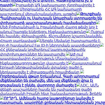
Հայի ողնաշարը չե՛ն կոտրի․ Կաթողիկոսին չե՞ն
դատի
Իսրայելի ԱԳ նախարարը շնորհավորել է
Արարատ Միրզոյանին ՀՀ ԱԳ նախարարի
պաշտոնում վերանշանակվելու առթիվ
Թուրքիան,
Պակիստանն ու Սաուդյան Արաբիան ստորագրել են
փոխադարձ պաշտպանության համաձայնագիր
Մեծ Բրիտանիայի և Իռլանդիայի Հայոց թեմը կոչ է
անում հարգել Եկեղեցու ինքնավարությունը
Ուզում
են հասնել Վեհափառին․ ճնշումները կշարունակվեն․
Հրայր սարկավագ
Սերգեյ Սեմակը հայտարարել է,
որ չի հասկանում Fan ID-ի ներդրման պատճառները
ՀՀ քննչական կոմիտեում կառուցվածքային
փոփոխություններ են կատարվել
ԱԺ-ում
պատգամավոր Հարություն Մնացականյանի
ինքնազգացողությունը վատացել է
Հայաստանում
էբոլայի ներթափանցման վտանգը ցածր է․
ներկայացվել է միջազգային իրավիճակը
Ողբերգական վթար Երևանում․ Գայի պողոտայում
մեքենաներ են բախվել, մեկ այլ մեքենայի վրա էլ
ցուցանակ է ընկել. վարորդը մահացել է
ADC. ԱՄՆ
զենքի պաշարները հասել են չափազանց ցածր
մակարդակի Իրանի հետ հակամարտության ֆոնին
ՈՒՂԻՂ․ Ամենայն հայոց կաթողիկոսը կանչվել է
դատարան. ապօրինի քրեական հետապնդման շուրջ