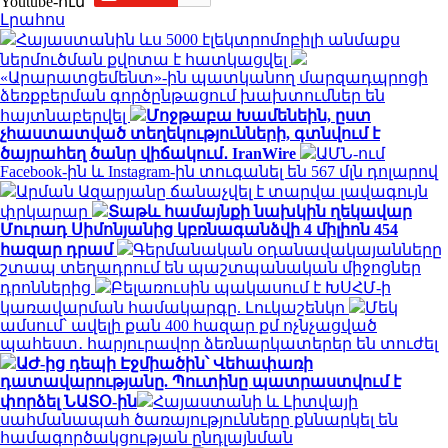
Youtube-ում`
Լրահոս
Հայաստանին ևս 5000 էլեկտրոմոբիլի անմաքս
ներմուծման քվոտա է հատկացվել
«Արարատցեմենտ»-ին պատկանող մարզադպրոցի
ձեռքբերման գործընթացում խախտումներ են
հայտնաբերվել
Մոջթաբա Խամենեին, ըստ
չհաստատված տեղեկությունների, գտնվում է
ծայրահեղ ծանր վիճակում․ IranWire
ԱՄՆ-ում
Facebook-ին և Instagram-ին տուգանել են 567 մլն դոլարով
Արման Ազարյանը ճանաչվել է տարվա լավագույն
փրկարար
Տաթև համայնքի նախկին ղեկավար
Մուրադ Սիմոնյանից կբռնագանձվի 4 միլիոն 454
հազար դրամ
Գերմանական օդանավակայանները
շտապ տեղադրում են պաշտպանական միջոցներ
դրոններից
Բելառուսին պակասում է ԽՍՀՄ-ի
կառավարման համակարգը. Լուկաշենկո
Մեկ
ամսում՝ ավելի քան 400 հազար քմ ոչնչացված
պահեստ․ հարյուրավոր ձեռնարկատերեր են տուժել
ԱԺ-ից դեպի Էջմիածին՝ Վեհափառի
դատավարությանը. Պուտինը պատրաստվում է
փորձել ՆԱՏՕ-ին
Հայաստանի և Լիտվայի
սահմանապահ ծառայությունները քննարկել են
համագործակցության ընդլայնման