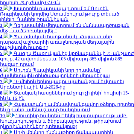
հուլիսի 29-ը ժամը 07.00-ն
2
Խստորեն դատապարտում եմ Ռուբեն
Ռուբինյանի կողմից Ստամբուլում թուրք տեսած
լինելը. Դանիել Իոաննիսյան
3
Դերասանին մեղադրում են մանկապղծության
մեջ․ նա ձերբակալվել է
4
Պատմական հաղթանակ․ Հայաստանը
դարձավ աշխարհի առաջնության մեդալային
հաշվարկի հաղթող
5
Գագիկ Ծառուկյանից կբռնագանձվի 75 անշարժ
գույք, 42 ավտոմեքենա, 105 միլիարդ 865 միլիոն 865
հազար դրամ
6
Սուրեն Պապիկյանի նոր հրամանը՝
ժամկետային զինծառայողների վերաբերյալ
7
10 միլիոն երկրպագու պահանջում է վտարել
Արգենտինային ԱԱ-2026-ից
8
Տասնյակ հասցեներում ջուր չի լինի՝ հուլիսի 15-
ին և 16-ին
9
Հայաստանի ամենավտանգավոր օձերը. որտեղ
են դրանք ամենաշատը հանդիպում
10
Պուտինը հանդես է եկել հայտարարությամբ.
Խուզարկություն և ձերբակալություն․ թիրախում՝
ընդդիմադիրները (տեսանյութ)
1
Սոչի մեկնող ինքնաթիռը ճանապարհին