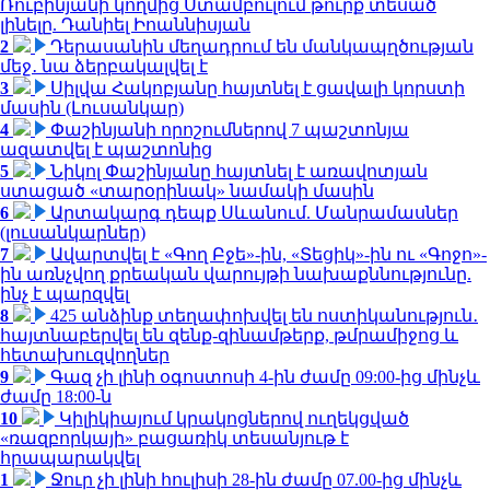
Ռուբինյանի կողմից Ստամբուլում թուրք տեսած
լինելը. Դանիել Իոաննիսյան
2
Դերասանին մեղադրում են մանկապղծության
մեջ․ նա ձերբակալվել է
3
Սիլվա Հակոբյանը հայտնել է ցավալի կորստի
մասին (Լուսանկար)
4
Փաշինյանի որոշումներով 7 պաշտոնյա
ազատվել է պաշտոնից
5
Նիկոլ Փաշինյանը հայտնել է առավոտյան
ստացած «տարօրինակ» նամակի մասին
6
Արտակարգ դեպք Սևանում. Մանրամասներ
(լուսանկարներ)
7
Ավարտվել է «Գող Բջե»-ին, «Տեցիկ»-ին ու «Գոջո»-
ին առնչվող քրեական վարույթի նախաքննությունը.
ինչ է պարզվել
8
425 անձինք տեղափոխվել են ոստիկանություն․
հայտնաբերվել են զենք-զինամթերք, թմրամիջոց և
հետախուզվողներ
9
Գազ չի լինի օգոստոսի 4-ին ժամը 09:00-ից մինչև
ժամը 18:00-ն
10
Կիլիկիայում կրակոցներով ուղեկցված
«ռազբորկայի» բացառիկ տեսանյութ է
հրապարակվել
1
Ջուր չի լինի հուլիսի 28-ին ժամը 07.00-ից մինչև