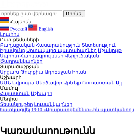
Հայերեն
Русский
English
Լրահոս
Ըստ թեմաների
Քաղաքական
Հասարակություն
Տնտեսություն
Իրավունք
Արտակարգ պատահարներ
Մշակույթ
Սպորտ
Հարցազրույցներ
Վերլուծական
Ծաղրանկարներ
Տարածաշրջան
Արցախ
Թուրքիա
Ադրբեջան
Իրան
Աշխարհ
ԱՄՆ
Եվրոպա
Մերձավոր Արևելք
Ռուսաստան
Այլ
Մամուլ
Հայաստան
Աշխարհ
Մեդիա
Տեսանյութեր
Լուսանկարներ
ատկացվել
19:10
«Արարատցեմենտ»-ին պատկանող մարզ
Կառավարությունն