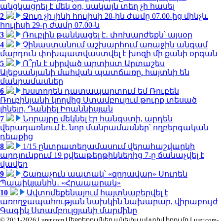
անցկացրել է մեկ օր, սակայն տեղ չի հասել
2
Ջուր չի լինի հուլիսի 28-ին ժամը 07.00-ից մինչև
հուլիսի 29-ը ժամը 07.00-ն
3
Ռուբլին թանկացել է․ փոխարժեքն՝ այսօր
4
Չինաստանում աշխարհում առաջին անգամ
մարդուն փոխպատվաստվել է խոզի մի քանի օրգան
5
Ո՞րն է սիրված արտիստ Արտաշես
Ալեքսանյանի մահվան պատճառը. հայտնի են
մանրամասներ
6
Խստորեն դատապարտում եմ Ռուբեն
Ռուբինյանի կողմից Ստամբուլում թուրք տեսած
լինելը. Դանիել Իոաննիսյան
7
Նորայրը մեկնել էր հանգստի, արդեն
վերադառնում է. նոր մանրամասներ՝ ողբերգական
դեպքից
8
1/15 ընտրատեղամասում վերահաշվարկի
արդյունքում 19 քվեաթերթիկներից 7-ը ճանաչվել է
վավեր
9
Շառաչուն ապտակ՝ «զորավար» Սուրեն
Պապիկյանին․ «Հրապարակ»
10
Ավտոմեքենայում հայտնաբերվել է
առողջապահության նախկին նախարար, վիրաբույժ
Գագիկ Ստամբուլցյանի մարմինը
© 2011-2026 Lurer.com Մեջբերումներ անելիս ակտիվ հղումը Lurer.com-