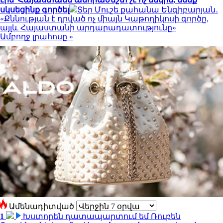
սկսեցինք գործել
Տեր Մուշե քահանա Ենգիբարյան․
«Քննության է դրված ոչ միայն Կաթողիկոսի գործը,
այլև Հայաստանի արդարադատությունը»
Ամբողջ լրահոսը »
Ամենադիտված
1
Խստորեն դատապարտում եմ Ռուբեն