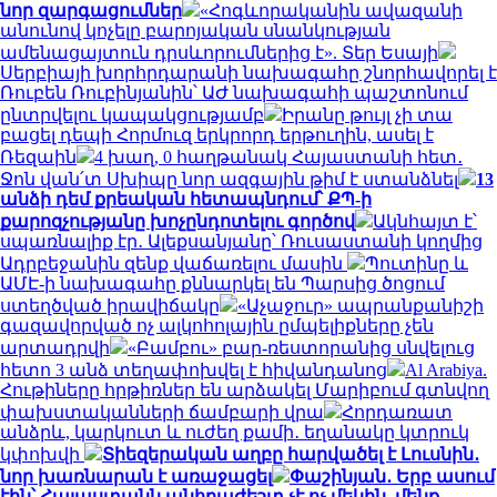
նոր զարգացումներ
«Հոգևորականին ավազանի
անունով կոչելը բարոյական սնանկության
ամենացայտուն դրսևորումներից է». Տեր Եսայի
Սերբիայի խորհրդարանի նախագահը շնորհավորել է
Ռուբեն Ռուբինյանին՝ ԱԺ նախագահի պաշտոնում
ընտրվելու կապակցությամբ
Իրանը թույլ չի տա
բացել դեպի Հորմուզ երկրորդ երթուղին, ասել է
Ռեզաին
4 խաղ, 0 հաղթանակ Հայաստանի հետ․
Ջոն վան՛տ Սխիպը նոր ազգային թիմ է ստանձնել
13
անձի դեմ քրեական հետապնդում՝ ՔՊ-ի
քարոզչությանը խոչընդոտելու գործով
Ակնհայտ է՝
սպառնալիք էր․ Ալեքսանյանը՝ Ռուսաստանի կողմից
Ադրբեջանին զենք վաճառելու մասին
Պուտինը և
ԱՄԷ-ի նախագահը քննարկել են Պարսից ծոցում
ստեղծված իրավիճակը
«Աչաջուր» ապրանքանիշի
գազավորված ոչ ալկոհոլային ըմպելիքները չեն
արտադրվի
«Բամբու» բար-ռեստորանից սնվելուց
հետո 3 անձ տեղափոխվել է հիվանդանոց
Al Arabiya.
Հութիները հրթիռներ են արձակել Մարիբում գտնվող
փախստականների ճամբարի վրա
Հորդառատ
անձրև, կարկուտ և ուժեղ քամի․ եղանակը կտրուկ
կփոխվի
Տիեզերական աղբը հարվածել է Լուսնին․
նոր խառնարան է առաջացել
Փաշինյան․ Երբ ասում
էին՝ Հայաստանն անհրաժեշտ չէ ոչ մեկին, մենք