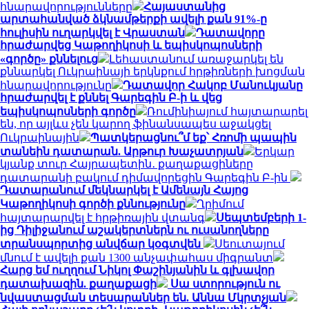
հնարավորությունները
Հայաստանից
արտահանված ձկնամթերքի ավելի քան 91%-ը
հուլիսին ուղարկվել է Վրաստան
Դատավորը
հրաժարվեց Կաթողիկոսի և եպիսկոպոսների
«գործը» քննելուց
Լեհաստանում առաջարկել են
քննարկել Ուկրաինայի երկնքում հրթիռների խոցման
հնարավորությունը
Դատավոր Հակոբ Մանուկյանը
հրաժարվել է քննել Գարեգին Բ-ի և վեց
եպիսկոպոսների գործը
Ռումինիայում հայտարարել
են, որ այլևս չեն կարող ֆինանսապես աջակցել
Ուկրաինային
Պատկերացնու՞մ եք՝ Հռոմի պապին
տանեին դատարան. Արթուր Խաչատրյան
Երկար
կյանք տուր Հայրապետին․ քաղաքացիները
դատարանի բակում դիմավորեցին Գարեգին Բ-ին
Դատարանում մեկնարկել է Ամենայն Հայոց
Կաթողիկոսի գործի քննությունը
Ղրիմում
հայտարարվել է հրթիռային վտանգ
Սեպտեմբերի 1-
ից Դիլիջանում աշակերտներն ու ուսանողները
տրանսպորտից անվճար կօգտվեն
Սեուտայում
մնում է ավելի քան 1300 անչափահաս միգրանտ
Հարց եմ ուղղում Նիկոլ Փաշինյանին և գլխավոր
դատախազին. քաղաքացի
Սա ստորություն ու
նվաստացման տեսարաններ են. Աննա Մկրտչյան