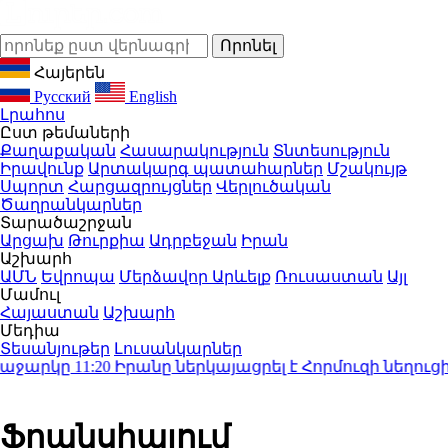
Հայերեն
Русский
English
Լրահոս
Ըստ թեմաների
Քաղաքական
Հասարակություն
Տնտեսություն
Իրավունք
Արտակարգ պատահարներ
Մշակույթ
Սպորտ
Հարցազրույցներ
Վերլուծական
Ծաղրանկարներ
Տարածաշրջան
Արցախ
Թուրքիա
Ադրբեջան
Իրան
Աշխարհ
ԱՄՆ
Եվրոպա
Մերձավոր Արևելք
Ռուսաստան
Այլ
Մամուլ
Հայաստան
Աշխարհ
Մեդիա
Տեսանյութեր
Լուսանկարներ
ջարկը
11:20
Իրանը ներկայացրել է Հորմուզի նեղուցի 
Ֆրանսիայում