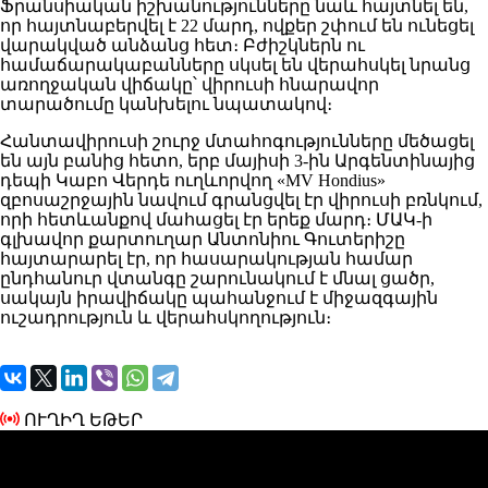
Ֆրանսիական իշխանությունները նաև հայտնել են,
որ հայտնաբերվել է 22 մարդ, ովքեր շփում են ունեցել
վարակված անձանց հետ։ Բժիշկներն ու
համաճարակաբանները սկսել են վերահսկել նրանց
առողջական վիճակը՝ վիրուսի հնարավոր
տարածումը կանխելու նպատակով։
Հանտավիրուսի շուրջ մտահոգությունները մեծացել
են այն բանից հետո, երբ մայիսի 3-ին Արգենտինայից
դեպի Կաբո Վերդե ուղևորվող «MV Hondius»
զբոսաշրջային նավում գրանցվել էր վիրուսի բռնկում,
որի հետևանքով մահացել էր երեք մարդ։ ՄԱԿ-ի
գլխավոր քարտուղար Անտոնիու Գուտերիշը
հայտարարել էր, որ հասարակության համար
ընդհանուր վտանգը շարունակում է մնալ ցածր,
սակայն իրավիճակը պահանջում է միջազգային
ուշադրություն և վերահսկողություն։
ՈՒՂԻՂ ԵԹԵՐ