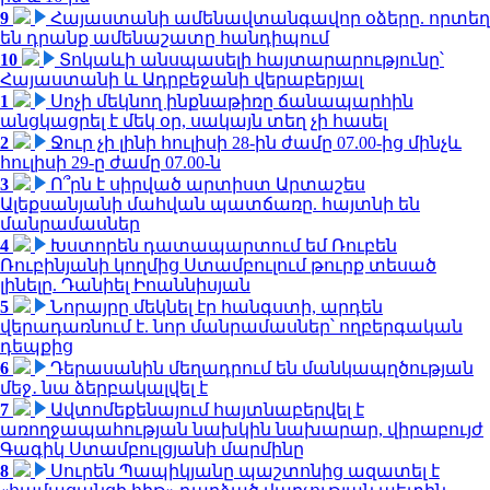
9
Հայաստանի ամենավտանգավոր օձերը. որտեղ
են դրանք ամենաշատը հանդիպում
10
Տոկաևի անսպասելի հայտարարությունը՝
Հայաստանի և Ադրբեջանի վերաբերյալ
1
Սոչի մեկնող ինքնաթիռը ճանապարհին
անցկացրել է մեկ օր, սակայն տեղ չի հասել
2
Ջուր չի լինի հուլիսի 28-ին ժամը 07.00-ից մինչև
հուլիսի 29-ը ժամը 07.00-ն
3
Ո՞րն է սիրված արտիստ Արտաշես
Ալեքսանյանի մահվան պատճառը. հայտնի են
մանրամասներ
4
Խստորեն դատապարտում եմ Ռուբեն
Ռուբինյանի կողմից Ստամբուլում թուրք տեսած
լինելը. Դանիել Իոաննիսյան
5
Նորայրը մեկնել էր հանգստի, արդեն
վերադառնում է. նոր մանրամասներ՝ ողբերգական
դեպքից
6
Դերասանին մեղադրում են մանկապղծության
մեջ․ նա ձերբակալվել է
7
Ավտոմեքենայում հայտնաբերվել է
առողջապահության նախկին նախարար, վիրաբույժ
Գագիկ Ստամբուլցյանի մարմինը
8
Սուրեն Պապիկյանը պաշտոնից ազատել է