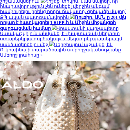
շրջանակներում
Հիշեք, տիկին․ կան մայրեր, որ
հնարավորություն չեն ունեցել վերջին անգամ
համբուրելու իրենց որդու ճակատը. զոհվածի մայրը՝
ՔՊ-ական պատգամավորին
Ռուբիո․ ԱՄՆ-ը 201 մլն
դոլար է հատկացրել TRIPP-ի և Միջին միջանցքի
զարգացման համար
Վրաստանի վարչապետը
Սաակաշվիլուն անվանել է «խայտառակ կեղտոտ
օտարերկրյա գործակալ» և մեղադրել պատերազմ
սանձազերծելու մեջ
Սերբիայում աջակցել են
Ուկրաինայի տարածքային ամբողջականությանը
Ամբողջ լրահոսը »