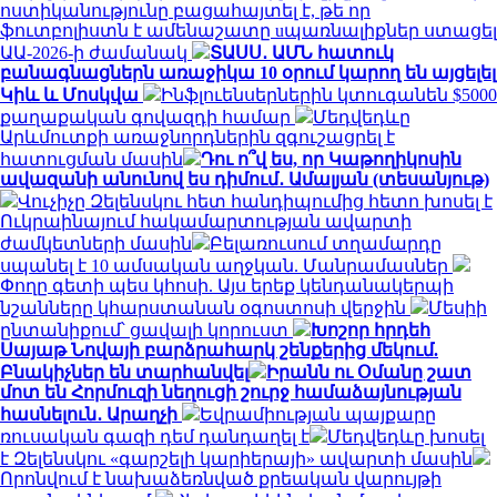
ոստիկանությունը բացահայտել է, թե որ
ֆուտբոլիստն է ամենաշատը uպառնալիքներ ստացել
ԱԱ-2026-ի ժամանակ
ՏԱՍՍ․ ԱՄՆ հատուկ
բանագնացներն առաջիկա 10 օրում կարող են այցելել
Կիև և Մոսկվա
Ինֆլուենսերներին կտուգանեն $5000
քաղաքական գովազդի համար
Մեդվեդևը
Արևմուտքի առաջնորդներին զգուշացրել է
հատուցման մասին
Դու ո՞վ ես, որ Կաթողիկոսին
ավազանի անունով ես դիմում․ Ամալյան (տեսանյութ)
Վուչիչը Զելենսկու հետ հանդիպումից հետո խոսել է
Ուկրաինայում հակամարտության ավարտի
ժամկետների մասին
Բելառուսում տղամարդը
սպանել է 10 ամսական աղջկան. Մանրամասներ
Փողը գետի պես կհոսի. Այս երեք կենդանակերպի
նշանները կհարստանան օգոստոսի վերջին
Մեսիի
ընտանիքում՝ ցավալի կորուստ
Խոշոր հրդեհ
Սայաթ Նովայի բարձրահարկ շենքերից մեկում.
Բնակիչներ են տարհանվել
Իրանն ու Օմանը շատ
մոտ են Հորմուզի նեղուցի շուրջ համաձայնության
հասնելուն․ Արաղչի
Եվրամիության պայքարը
ռուսական գազի դեմ դանդաղել է
Մեդվեդևը խոսել
է Զելենսկու «գարշելի կարիերայի» ավարտի մասին
Որոնվում է նախաձեռնված քրեական վարույթի