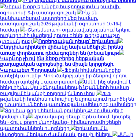
մասին
Ի՞նչ եղանակ է սպասվում առաջիկա օրերին
Կիրակի օրը երկնքից հաջողություն կթափվի․
օգոստոսի 9-ի աստղագուշակ
Ինչ են
կանխատեսում աստղերը մեզ համար.
աստղագուշակ 2026 թվականի օգոստոսի 10-16-ի
համար
«Շերեմետևո» օդանավակայանում երկու
ուղևորուհի վազելով դուրս է եկել թռիչքադաշտ
(տեսանյութ)
Ողբերգական դեպք՝ Երևանում
Ընդդիմադիրների վիճակը նախանձելի չէ. իրենց
առաջ փորձառու դեմագոգներ են (տեսանյութ)
Կարևոր չի ով ինչ ձեռք բերեց հերթական
քաղաքական պրոցեսից, ես միայն կորցրեցի.
Կարապետ Պողոսյան
«Ֆելոն հիվանդանոցից
պոնչիկ ա ուզել». Գոռ Հակոբյանը իր ձեռքով որդու
համար պոնչիկ է պատրաստել
Ամեն ինչ սկսվում է
հենց հիմա․ Այս կենդանակերպի նշանների համար
բացվում է կյանքի բոլորովին նոր փուլ
2026
թվականի հունիսն ու հուլիսը Եվրոպայում դարձել են
դիտարկումների պատմության ամենաշոգ ամիսները
Տզի խայթոցի հետևանքով կինը 42 օր մնացել է
կոմայի մեջ
Արտակարգ դեպք՝ Երևանում․ կոտրել
են «Հույս բոլոր մարդկանց» հիմնադրամի շենքի
պատուհաններն ու դռները
Երևանում և
մարզերում երկար ժամանակ լույս չի լինելու
ԱՄՆ-ի