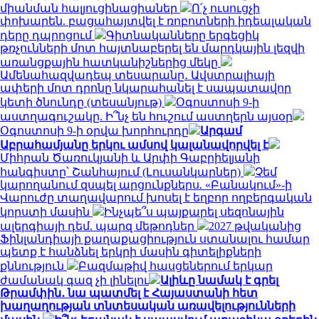
միանման հալյուցինացիաներ
Ո՛չ ուսուցչի
փոխարեն. բացահայտվել է ռոբոտների իդեալական
դերը դպրոցում
Գիտնականները երգեցիկ
թռչունների մոտ հայտնաբերել են մարդկային լեզվի
առանցքային հատկանիշներից մեկը
Ամենահազվադեպ տեսարանը․ Ավստրալիայի
ափերի մոտ դրոնը նկարահանել է սապատավոր
կետի ծնունդը (տեսանյութ)
Օգոստոսի 9-ի
աստղագուշակը. Ի՞նչ են հուշում աստղերն այսօր
Օգոստոսի 9-ի օրվա խորհուրդը
Արգամ
Աբրահամյանը երկու ամսով կալանավորվել է
Միհրան Ծառուկյանի և Արփի Գաբրիելյանի
հանգիստը՝ Շանհայում (Լուսանկարներ)
Չեմ
կարողանում զսպել արցունքներս. «Բանակում»-ի
Վարուժը տաղավարում խոսել է եղբոր ողբերգական
կորստի մասին
Ինչպե՞ս պայքարել սեզոնային
ալերգիայի դեմ. պարզ մեթոդներ
2027 թվականից
Ֆինլանդիայի քաղաքացիություն ստանալու համար
պետք է հանձնել երկրի մասին գիտելիքների
քննություն
Բազմաթիվ հասցեներում երկար
ժամանակ գազ չի լինելու
Ալիևը նամակ է գրել
Թրամփին․ նա պատմել է Հայաստանի հետ
խաղաղության տնտեսական առավելությունների