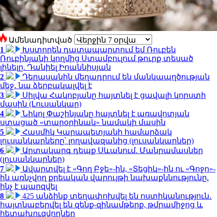
Ամենադիտված
1
Խստորեն դատապարտում եմ Ռուբեն
Ռուբինյանի կողմից Ստամբուլում թուրք տեսած
լինելը. Դանիել Իոաննիսյան
2
Դերասանին մեղադրում են մանկապղծության
մեջ․ նա ձերբակալվել է
3
Սիլվա Հակոբյանը հայտնել է ցավալի կորստի
մասին (Լուսանկար)
4
Նիկոլ Փաշինյանը հայտնել է առավոտյան
ստացած «տարօրինակ» նամակի մասին
5
Հասմիկ Կարապետյանի համարձակ
լուսանկարները՝ լողավազանից (լուսանկարներ)
6
Արտակարգ դեպք Սևանում. Մանրամասներ
(լուսանկարներ)
7
Ավարտվել է «Գող Բջե»-ին, «Տեցիկ»-ին ու «Գոջո»-
ին առնչվող քրեական վարույթի նախաքննությունը.
ինչ է պարզվել
8
425 անձինք տեղափոխվել են ոստիկանություն․
հայտնաբերվել են զենք-զինամթերք, թմրամիջոց և
հետախուզվողներ