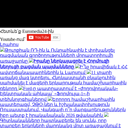
Հետևե՛ք Euromedia24-ին
Youtube-ում`
Լրահոս
Թուրքիան ՌԴ-ին և Ուկրաինային է փոխանցել
ռազմական գործողությունների մորատորիումի
առաջարկը
Իրանը ներկայացրել է Հորմուզի
նեղուցի բացման պայմանները
Ի՞նչ իրավիճակ է ՀՀ
ավտոճանապարհներին և Լարսում
11 տարի
առանց մազ կտրելու. Հնդկաստանի բնակչուհին
սահմանել է մազերի երկարության համաշխարհային
ռեկորդ
Ford-ը պատրաստում է «ժողովրդական»
էլեկտրական պիկապ՝ «Ֆորմուլա-1»-ի
տեխնոլոգիաներով
Երրորդ համաշխարհային
պատերազմ, ՉԹՕ-ներ և իշխանափոխություն
Ռուսաստանում․ Վանգայի ո՞ր մարգարեություններն
իբր պետք է իրականանան 2026 թվականին
Գիտնականները հայտնաբերել են սունկ, որը
տարբեր երկրների մարդկանց մոտ առաջացնում է