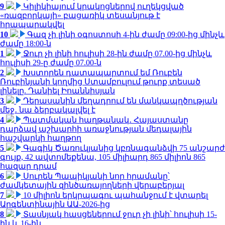
9
Կիլիկիայում կրակոցներով ուղեկցված
«ռազբորկայի» բացառիկ տեսանյութ է
հրապարակվել
10
Գազ չի լինի օգոստոսի 4-ին ժամը 09:00-ից մինչև
ժամը 18:00-ն
1
Ջուր չի լինի հուլիսի 28-ին ժամը 07.00-ից մինչև
հուլիսի 29-ը ժամը 07.00-ն
2
Խստորեն դատապարտում եմ Ռուբեն
Ռուբինյանի կողմից Ստամբուլում թուրք տեսած
լինելը. Դանիել Իոաննիսյան
3
Դերասանին մեղադրում են մանկապղծության
մեջ․ նա ձերբակալվել է
4
Պատմական հաղթանակ․ Հայաստանը
դարձավ աշխարհի առաջնության մեդալային
հաշվարկի հաղթող
5
Գագիկ Ծառուկյանից կբռնագանձվի 75 անշարժ
գույք, 42 ավտոմեքենա, 105 միլիարդ 865 միլիոն 865
հազար դրամ
6
Սուրեն Պապիկյանի նոր հրամանը՝
ժամկետային զինծառայողների վերաբերյալ
7
10 միլիոն երկրպագու պահանջում է վտարել
Արգենտինային ԱԱ-2026-ից
8
Տասնյակ հասցեներում ջուր չի լինի՝ հուլիսի 15-
ին և 16-ին