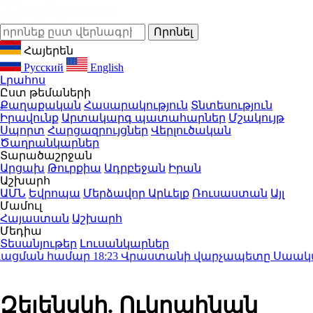
Հայերեն
Русский
English
Լրահոս
Ըստ թեմաների
Քաղաքական
Հասարակություն
Տնտեսություն
Իրավունք
Արտակարգ պատահարներ
Մշակույթ
Սպորտ
Հարցազրույցներ
Վերլուծական
Ծաղրանկարներ
Տարածաշրջան
Արցախ
Թուրքիա
Ադրբեջան
Իրան
Աշխարհ
ԱՄՆ
Եվրոպա
Մերձավոր Արևելք
Ռուսաստան
Այլ
Մամուլ
Հայաստան
Աշխարհ
Մեդիա
Տեսանյութեր
Լուսանկարներ
ացման համար
18:23
Վրաստանի վարչապետը Սաակաշվիլո
Զելենսկի. Ուկրաինան