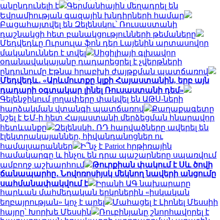
անընդունելի է
Գերմանիային մեղադրել են
Եվրամիության գազային խնդիրների համար
Բացահայտվել են Զելենսկու՝ Ռուսաստանի
դաշնակցի հետ բանակցությունների թեմաները
Մեդվեդևը Ուրսուլա ֆոն դեր Լայենին արտասովոր
մականուններ է տվել
Սիցիլիայի գլխավոր
օդանավակայանը դադարեցրել է չվերթների
ընդունումը Էթնա հրաբխի ժայթքման պատճառով
Մեդվեդև․ «Արևմուտքը կլքի Հայաստանին, երբ այն
դադարի օգտակար լինել Ռուսաստանի դեմ»
Գելենջիկում լողափերը փակվել են ԱԹՍ-ների
հարձակման վտանգի պատճառով
Քաղաքագետը
նշել է ԵՄ-ի հետ Հայաստանի մերձեցման հնարավոր
հետևանքը
Զելենսկի․ ՌԴ հարվածները ավերել են
էլեկտրակայաններ, հիվանդանոցներ ու
համալսարաններ
Ի՞նչ է Patriot հրթիռային
համակարգը և ինչու են դրա պաշարները սպառվում
ամբողջ աշխարհում
Թուրքիան փակում է Սև ծովի
ճանապարհը․ Նովոռոսիյսկ մեկնող նավերի անցումը
սահմանափակվում է
Իրանի ԱԳ նախարարը
հարևան մահմեդական երկրներին «իսկական
եղբայրության» կոչ է արել
Մահացել է Լիոնել Մեսսիի
հայրը՝ Խորխե Մեսսին
Ռուբինյանը շնորհավորել է