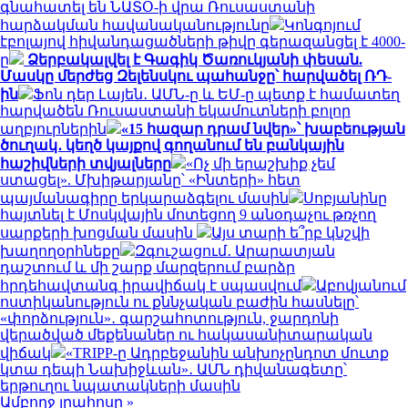
գնահատել են ՆԱՏՕ-ի վրա Ռուսաստանի
հարձակման հավանականությունը
Կոնգոյում
էբոլայով հիվանդացածների թիվը գերազանցել է 4000-
ը
Ձերբակալվել է Գագիկ Ծառուկյանի փեսան.
Մասկը մերժեց Զելենսկու պահանջը՝ հարվածել ՌԴ-
ին
Ֆոն դեր Լայեն․ ԱՄՆ-ը և ԵՄ-ը պետք է համատեղ
հարվածեն Ռուսաստանի եկամուտների բոլոր
աղբյուրներին
«15 հազար դրամ նվեր»՝ խաբեության
ծուղակ․ կեղծ կայքով գողանում են բանկային
հաշիվների տվյալները
«Ոչ մի երաշխիք չեմ
ստացել». Մխիթարյանը՝ «Ինտերի» հետ
պայմանագիրը երկարաձգելու մասին
Սոբյանինը
հայտնել է Մոսկվային մոտեցող 9 անօդաչու թռչող
սարքերի խոցման մասին
Այս տարի ե՞րբ կնշվի
խաղողօրհնեքը
Զգուշացում․ Արարատյան
դաշտում և մի շարք մարզերում բարձր
հրդեհավտանգ իրավիճակ է սպասվում
Աբովյանում
ոստիկանություն ու քննչական բաժին հասնելը՝
«փորձություն»․ գարշահոտություն, ջարդոնի
վերածված մեքենաներ ու հակասանիտարական
վիճակ
«TRIPP-ը Ադրբեջանին անխոչընդոտ մուտք
կտա դեպի Նախիջևան»․ ԱՄՆ դիվանագետը՝
երթուղու նպատակների մասին
Ամբողջ լրահոսը »