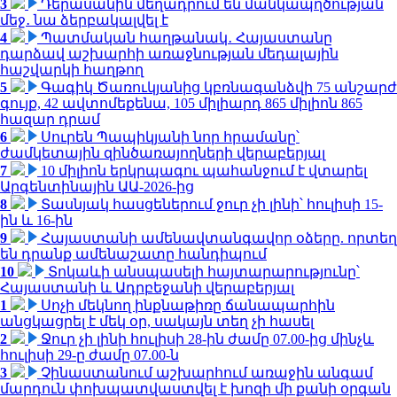
3
Դերասանին մեղադրում են մանկապղծության
մեջ․ նա ձերբակալվել է
4
Պատմական հաղթանակ․ Հայաստանը
դարձավ աշխարհի առաջնության մեդալային
հաշվարկի հաղթող
5
Գագիկ Ծառուկյանից կբռնագանձվի 75 անշարժ
գույք, 42 ավտոմեքենա, 105 միլիարդ 865 միլիոն 865
հազար դրամ
6
Սուրեն Պապիկյանի նոր հրամանը՝
ժամկետային զինծառայողների վերաբերյալ
7
10 միլիոն երկրպագու պահանջում է վտարել
Արգենտինային ԱԱ-2026-ից
8
Տասնյակ հասցեներում ջուր չի լինի՝ հուլիսի 15-
ին և 16-ին
9
Հայաստանի ամենավտանգավոր օձերը. որտեղ
են դրանք ամենաշատը հանդիպում
10
Տոկաևի անսպասելի հայտարարությունը՝
Հայաստանի և Ադրբեջանի վերաբերյալ
1
Սոչի մեկնող ինքնաթիռը ճանապարհին
անցկացրել է մեկ օր, սակայն տեղ չի հասել
2
Ջուր չի լինի հուլիսի 28-ին ժամը 07.00-ից մինչև
հուլիսի 29-ը ժամը 07.00-ն
3
Չինաստանում աշխարհում առաջին անգամ
մարդուն փոխպատվաստվել է խոզի մի քանի օրգան