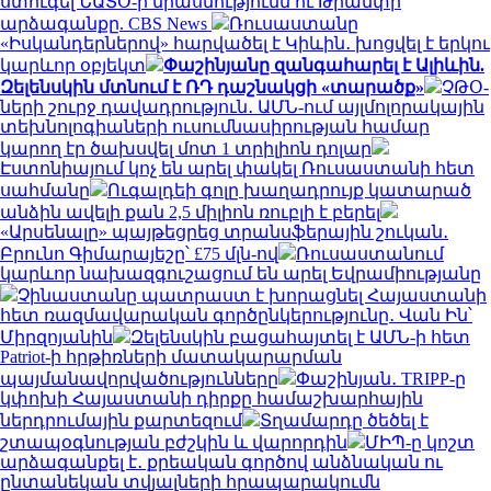
ստուգել ՆԱՏՕ-ի միասնությունն ու Թրամփի
արձագանքը. CBS News
Ռուսաստանը
«Իսկանդերներով» հարվածել է Կիևին․ խոցվել է երկու
կարևոր օբյեկտ
Փաշինյանը զանգահարել է Ալիևին.
Զելենսկին մտնում է ՌԴ դաշնակցի «տարածք»
ՉԹՕ-
ների շուրջ դավադրություն․ ԱՄՆ-ում այլմոլորակային
տեխնոլոգիաների ուսումնասիրության համար
կարող էր ծախսվել մոտ 1 տրիլիոն դոլար
Էստոնիայում կոչ են արել փակել Ռուսաստանի հետ
սահմանը
Ուգալդեի գոլը խաղադրույք կատարած
անձին ավելի քան 2,5 միլիոն ռուբլի է բերել
«Արսենալը» պայթեցրեց տրանսֆերային շուկան․
Բրունո Գիմարայեշը՝ £75 մլն-ով
Ռուսաստանում
կարևոր նախազգուշացում են արել Եվրամիությանը
Չինաստանը պատրաստ է խորացնել Հայաստանի
հետ ռազմավարական գործընկերությունը․ Վան Ին՝
Միրզոյանին
Զելենսկին բացահայտել է ԱՄՆ-ի հետ
Patriot-ի հրթիռների մատակարարման
պայմանավորվածությունները
Փաշինյան․ TRIPP-ը
կփոխի Հայաստանի դիրքը համաշխարհային
ներդրումային քարտեզում
Տղամարդը ծեծել է
շտապօգնության բժշկին և վարորդին
ՄԻՊ-ը կոշտ
արձագանքել է․ քրեական գործով անձնական ու
ընտանեկան տվյալների հրապարակումն