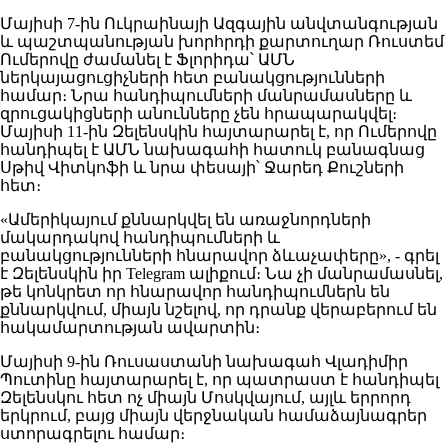
Մայիսի 7-ին Ուկրաինայի Ազգային անվտանգության
և պաշտպանության խորհրդի քարտուղար Ռուստեմ
Ումերովը ժամանել է Ֆլորիդա՝ ԱՄՆ
ներկայացուցիչների հետ բանակցությունների
համար։ Նրա հանդիպումների մանրամասները և
զրուցակիցների անունները չեն հրապարակվել։
Մայիսի 11-ին Զելենսկին հայտարարել է, որ Ումերովը
հանդիպել է ԱՄՆ նախագահի հատուկ բանագնաց
Սթիվ Վիտկոֆի և նրա փեսայի՝ Ջարեդ Քուշների
հետ։
«Ամերիկայում քննարկվել են առաջնորդների
մակարդակով հանդիպումների և
բանակցությունների հնարավոր ձևաչափերը», - գրել
է Զելենսկին իր Telegram ալիքում։ Նա չի մանրամասնել,
թե կոնկրետ որ հնարավոր հանդիպումներն են
քննարկվում, միայն նշելով, որ դրանք վերաբերում են
հակամարտության ավարտին։
Մայիսի 9-ին Ռուսաստանի նախագահ Վլադիմիր
Պուտինը հայտարարել է, որ պատրաստ է հանդիպել
Զելենսկու հետ ոչ միայն Մոսկվայում, այլև երրորդ
երկրում, բայց միայն վերջնական համաձայնագրեր
ստորագրելու համար։