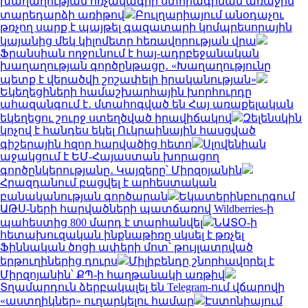
խաղաղության հռչակագրի ստորագրման առաջին
տարեդարձի առիթով
Բուլղարիայում անօդաչու
թռչող սարք է պայթել գազատարի կոմպրեսորային
կայանից մեկ կիլոմետր հեռավորության վրա
Ֆրանսիան ողջունում է հայ-ադրբեջանական
խաղաղության գործընթացը․ «Խաղաղությունը
պետք է վերածվի շոշափելի իրականության»
Եկեղեցիների համաշխարհային խորհուրդը
ահազանգում է․ մտահոգված են Հայ առաքելական
եկեղեցու շուրջ ստեղծված իրավիճակով
Զելենսկին
կոչով է հանդես եկել Ուկրաինային հասցված
գիշերային հզոր հարվածից հետո
Սլովենիան
աջակցում է ԵՄ-Հայաստան խորացող
գործընկերությանը․ Կայզերը՝ Միրզոյանին
Հրազդանում բացվել է արհեստական
բանականության գործարան
Եկատերինբուրգում
ԱԹՍ-ների հարվածների պատճառով Wildberries-ի
պահեստից 800 մարդ է տարհանվել
ՆԱՏՕ-ի
հետախուզական ինքնաթիռը սկսել է թռչել
Ֆիննական ծոցի ափերի մոտ՝ թույլատրված
երթուղիներից դուրս
Միլիբենդը շնորհավորել է
Միրզոյանին՝ ՔՊ-ի հաղթանակի առթիվ
Տղամարդուն ձերբակալել են Telegram-ում վճարովի
«աստղիկներ» ուղարկելու համար
Էստոնիայում