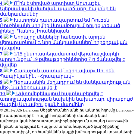
4
Ո՞րն է սիրված արտիստ Արտաշես
Ալեքսանյանի մահվան պատճառը. հայտնի են
մանրամասներ
5
Խստորեն դատապարտում եմ Ռուբեն
Ռուբինյանի կողմից Ստամբուլում թուրք տեսած
լինելը. Դանիել Իոաննիսյան
6
Նորայրը մեկնել էր հանգստի, արդեն
վերադառնում է. նոր մանրամասներ՝ ողբերգական
դեպքից
7
1/15 ընտրատեղամասում վերահաշվարկի
արդյունքում 19 քվեաթերթիկներից 7-ը ճանաչվել է
վավեր
8
Շառաչուն ապտակ՝ «զորավար» Սուրեն
Պապիկյանին․ «Հրապարակ»
9
Դերասանին մեղադրում են մանկապղծության
մեջ․ նա ձերբակալվել է
10
Ավտոմեքենայում հայտնաբերվել է
առողջապահության նախկին նախարար, վիրաբույժ
Գագիկ Ստամբուլցյանի մարմինը
© 2011-2026 Lurer.com Մեջբերումներ անելիս ակտիվ հղումը Lurer.com-
ին պարտադիր է: Կայքի հոդվածների մասնակի կամ
ամբողջական հեռուստառադիոընթերցումն առանց Lurer.com-ին
հղման արգելվում է:Կայքում արտահայտված կարծիքները
պարտադիր չէ, որ համընկնեն կայքի խմբագրության տեսակետի