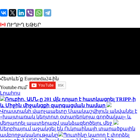
ՈՒՂԻՂ ԵԹԵՐ
Հետևե՛ք Euromedia24-ին
Youtube-ում`
Լրահոս
Ռուբիո․ ԱՄՆ-ը 201 մլն դոլար է հատկացրել TRIPP-ի
և Միջին միջանցքի զարգացման համար
Վրաստանի վարչապետը Սաակաշվիլուն անվանել է
«խայտառակ կեղտոտ օտարերկրյա գործակալ» և
մեղադրել պատերազմ սանձազերծելու մեջ
Սերբիայում աջակցել են Ուկրաինայի տարածքային
ամբողջականությանը
Պուտինը կարող է փորձել