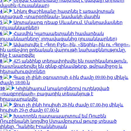
3
Սիլվա Հակոբյանը հայտնել է ցավալի կորստի
մասին (Լուսանկար)
4
Նիկոլ Փաշինյանը հայտնել է առավոտյան
ստացած «տարօրինակ» նամակի մասին
5
Արտակարգ դեպք Սևանում. Մանրամասներ
(լուսանկարներ)
6
Հասմիկ Կարապետյանի համարձակ
լուսանկարները՝ լողավազանից (լուսանկարներ)
7
Ավարտվել է «Գող Բջե»-ին, «Տեցիկ»-ին ու «Գոջո»-
ին առնչվող քրեական վարույթի նախաքննությունը.
ինչ է պարզվել
8
425 անձինք տեղափոխվել են ոստիկանություն․
հայտնաբերվել են զենք-զինամթերք, թմրամիջոց և
հետախուզվողներ
9
Գազ չի լինի օգոստոսի 4-ին ժամը 09:00-ից մինչև
ժամը 18:00-ն
10
Կիլիկիայում կրակոցներով ուղեկցված
«ռազբորկայի» բացառիկ տեսանյութ է
հրապարակվել
1
Ջուր չի լինի հուլիսի 28-ին ժամը 07.00-ից մինչև
հուլիսի 29-ը ժամը 07.00-ն
2
Խստորեն դատապարտում եմ Ռուբեն
Ռուբինյանի կողմից Ստամբուլում թուրք տեսած
լինելը. Դանիել Իոաննիսյան