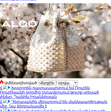
Ամենադիտված
1
Խստորեն դատապարտում եմ Ռուբեն
Ռուբինյանի կողմից Ստամբուլում թուրք տեսած
լինելը. Դանիել Իոաննիսյան
2
Դերասանին մեղադրում են մանկապղծության
մեջ․ նա ձերբակալվել է