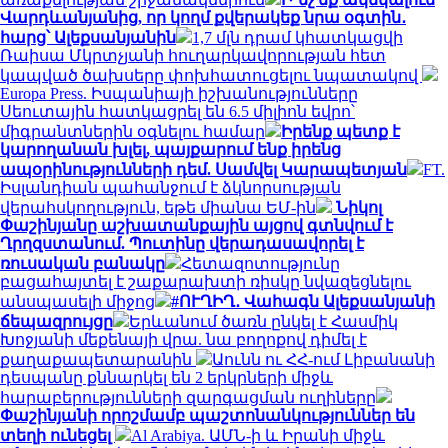
Վարդևանյանից, որ կողմ քվերակեք նրա օգտին․
հարց՝ Ալեքսանյանին
1,7 մլն դրամ կհատկացվի
Ռաիսա Մկրտչյանի հուղարկավորության հետ
կապված ծախսերը փոխհատուցելու նպատակով
Europa Press. Իսպանիայի իշխանությունները
Սեուտային հատկացրել են 6.5 միլիոն եվրո՝
միգրանտներին օգնելու համար
Իրենք պետք է
կարողանան խլել, պայքարում ենք իրենց
ապօրինությունների դեմ. Սամվել Կարապետյան
FT.
Իսլանդիան պահանջում է ձկնորսության
վերահսկողություն, եթե միանա ԵՄ-ին
Նիկոլ
Փաշինյանը աշխատանքային այցով գտնվում է
Ղրղզստանում. Պուտինը վերադասավորել է
ռուսական բանակը
Հետազոտությունը
բացահայտել է շաքարախտի ռիսկը նվազեցնելու
անսպասելի միջոց
#ՈՒՂԻՂ․ Վահագն Ալեքսանյանի
ճեպազրույցը
Երևանում ծառն ընկել է Հասմիկ
Խոջյանի մեքենայի վրա. նա բողոքով դիմել է
քաղաքապետարանին
Աունն ու ՀՀ-ում Լիբանանի
դեսպանը քննարկել են 2 երկրների միջև
հարաբերությունների զարգացման ուղիները
Փաշինյանի որոշմամբ պաշտոնանկություններ են
տեղի ունեցել
Al Arabiya. ԱՄՆ-ի և Իրանի միջև