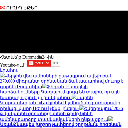
ՈՒՂԻՂ ԵԹԵՐ
Հետևե՛ք Euromedia24-ին
Youtube-ում`
Լրահոս
Վերջին վեց ամիսների ընթացքում ավելի քան
270,000 միգրանտ օրինական ճանապարհով մուտք է
գործել Իսպանիա
Ֆիդան. Իսրայելի
հարձակումները Գազայում ցույց են տալիս, որ այն
խաղաղություն չի ցանկանում
Նարեկ
Կարապետյան․ «Ես կլինեմ Էջմիածնի դատարանի
դիմաց, վաղը ԱԺ-ում չենք լինելու»
Շվեդիայում 2026
թվականին զորակոչիկների թիվը կլինի
ամենաբարձրը տասնամյակների ընթացքում
Առանձնապես խոշոր չափերով շորթման, հոգեկան