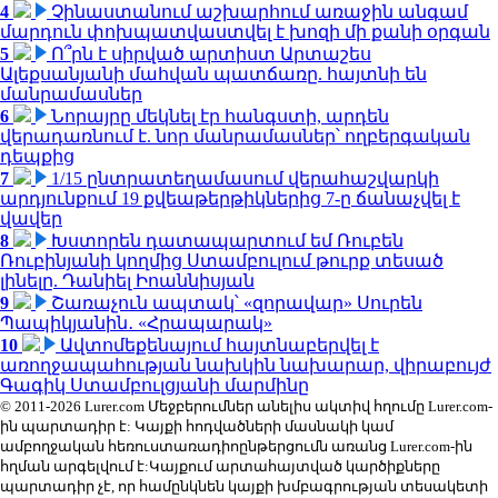
4
Չինաստանում աշխարհում առաջին անգամ
մարդուն փոխպատվաստվել է խոզի մի քանի օրգան
5
Ո՞րն է սիրված արտիստ Արտաշես
Ալեքսանյանի մահվան պատճառը. հայտնի են
մանրամասներ
6
Նորայրը մեկնել էր հանգստի, արդեն
վերադառնում է. նոր մանրամասներ՝ ողբերգական
դեպքից
7
1/15 ընտրատեղամասում վերահաշվարկի
արդյունքում 19 քվեաթերթիկներից 7-ը ճանաչվել է
վավեր
8
Խստորեն դատապարտում եմ Ռուբեն
Ռուբինյանի կողմից Ստամբուլում թուրք տեսած
լինելը. Դանիել Իոաննիսյան
9
Շառաչուն ապտակ՝ «զորավար» Սուրեն
Պապիկյանին․ «Հրապարակ»
10
Ավտոմեքենայում հայտնաբերվել է
առողջապահության նախկին նախարար, վիրաբույժ
Գագիկ Ստամբուլցյանի մարմինը
© 2011-2026 Lurer.com Մեջբերումներ անելիս ակտիվ հղումը Lurer.com-
ին պարտադիր է: Կայքի հոդվածների մասնակի կամ
ամբողջական հեռուստառադիոընթերցումն առանց Lurer.com-ին
հղման արգելվում է:Կայքում արտահայտված կարծիքները
պարտադիր չէ, որ համընկնեն կայքի խմբագրության տեսակետի