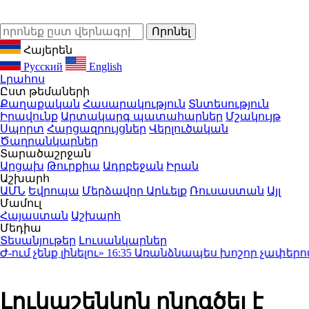
Հայերեն
Русский
English
Լրահոս
Ըստ թեմաների
Քաղաքական
Հասարակություն
Տնտեսություն
Իրավունք
Արտակարգ պատահարներ
Մշակույթ
Սպորտ
Հարցազրույցներ
Վերլուծական
Ծաղրանկարներ
Տարածաշրջան
Արցախ
Թուրքիա
Ադրբեջան
Իրան
Աշխարհ
ԱՄՆ
Եվրոպա
Մերձավոր Արևելք
Ռուսաստան
Այլ
Մամուլ
Հայաստան
Աշխարհ
Մեդիա
Տեսանյութեր
Լուսանկարներ
չենք լինելու»
16:35
Առանձնապես խոշոր չափերով շոր
Լուկաշենկոն ընդգծել է