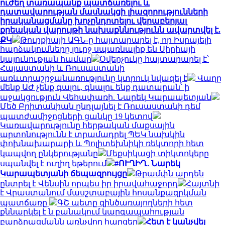
ուժեղ տառապանք պատճառելու և
դատավարության մասնակցի լիազորությունների
իրականացմանը խոչընդոտելու վերաբերյալ
քրեական վարույթի նախաքննությունն ավարտվել է.
ՔԿ
Թուրքիայի ԱԳՆ-ը հայտարարել է, որ Իսրայելի
հարձակումները լուրջ սպառնալիք են Սիրիայի
կայունության համար
Օվերչուկը հայտարարել է՝
Հայաստանի և Ռուսաստանի
առևտրաշրջանառությունը կտրուկ նվազել է
Վաղը
մենք ԱԺ չենք գալու, գնալու ենք դատարան՝ ի
աջակցություն Վեհափառի. Նարեկ Կարապետյան
Մեծ Բրիտանիան ընդլայնել է Ռուսաստանի դեմ
պատժամիջոցների ցանկը 19 կետով
Կառավարությունը հերթական մաքսային
արտոնությունն է տրամադրել ՊԵԿ նախկին
փոխնախարարի և Պոլիտեխնիկի ռեկտորի հետ
կապվող ընկերությանը
Մեքսիկացի տիկտոկերը
սպանվել է ուղիղ եթերում
#ՈՒՂԻՂ․ Նարեկ
Կարապետյանի ճեպազրույցը
Թրամփն արդեն
ընտրել է Վենսին որպես իր իրավահաջորդ
Հայտնի
է Վրաստանում մասշտաբային հոսանքազրկման
պատճառը
ԳՇ պետը զինծառայողների հետ
քննարկել է ն բանակում կարգապահության
բարձրացմանն առնչվող հարցեր
Հետ է կանչվել