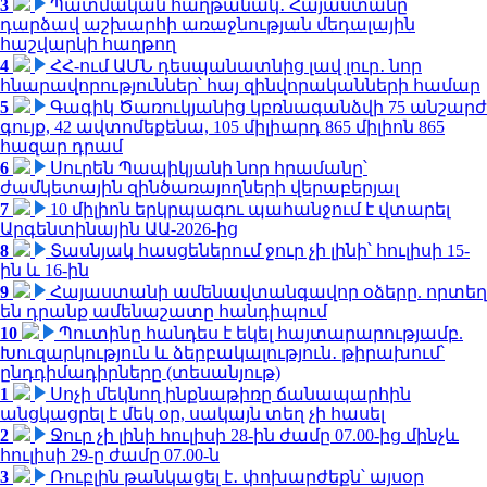
3
Պատմական հաղթանակ․ Հայաստանը
դարձավ աշխարհի առաջնության մեդալային
հաշվարկի հաղթող
4
ՀՀ-ում ԱՄՆ դեսպանատնից լավ լուր․ նոր
հնարավորություններ՝ հայ զինվորականների համար
5
Գագիկ Ծառուկյանից կբռնագանձվի 75 անշարժ
գույք, 42 ավտոմեքենա, 105 միլիարդ 865 միլիոն 865
հազար դրամ
6
Սուրեն Պապիկյանի նոր հրամանը՝
ժամկետային զինծառայողների վերաբերյալ
7
10 միլիոն երկրպագու պահանջում է վտարել
Արգենտինային ԱԱ-2026-ից
8
Տասնյակ հասցեներում ջուր չի լինի՝ հուլիսի 15-
ին և 16-ին
9
Հայաստանի ամենավտանգավոր օձերը. որտեղ
են դրանք ամենաշատը հանդիպում
10
Պուտինը հանդես է եկել հայտարարությամբ.
Խուզարկություն և ձերբակալություն․ թիրախում՝
ընդդիմադիրները (տեսանյութ)
1
Սոչի մեկնող ինքնաթիռը ճանապարհին
անցկացրել է մեկ օր, սակայն տեղ չի հասել
2
Ջուր չի լինի հուլիսի 28-ին ժամը 07.00-ից մինչև
հուլիսի 29-ը ժամը 07.00-ն
3
Ռուբլին թանկացել է․ փոխարժեքն՝ այսօր