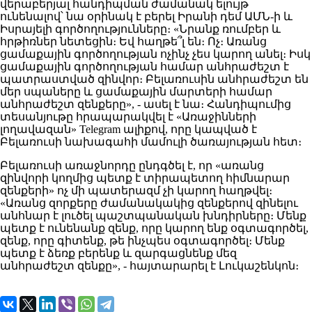
վերաբերյալ հանդիպման ժամանակ ելույթ
ունենալով՝ նա օրինակ է բերել Իրանի դեմ ԱՄՆ-ի և
Իսրայելի գործողությունները։ «Նրանք ռումբեր և
հրթիռներ նետեցին։ Եվ հաղթե՞լ են։ Ոչ։ Առանց
ցամաքային գործողության ոչինչ չես կարող անել։ Իսկ
ցամաքային գործողության համար անհրաժեշտ է
պատրաստված զինվոր։ Բելառուսին անհրաժեշտ են
մեր սպաները և ցամաքային մարտերի համար
անհրաժեշտ զենքերը», - ասել է նա։ Հանդիպումից
տեսանյութը հրապարակվել է «Առաջինների
լողավազան» Telegram ալիքով, որը կապված է
Բելառուսի նախագահի մամուլի ծառայության հետ։
Բելառուսի առաջնորդը ընդգծել է, որ «առանց
զինվորի կողմից պետք է տիրապետող հիմնարար
զենքերի» ոչ մի պատերազմ չի կարող հաղթվել։
«Առանց զորքերը ժամանակակից զենքերով զինելու
անհնար է լուծել պաշտպանական խնդիրները։ Մենք
պետք է ունենանք զենք, որը կարող ենք օգտագործել,
զենք, որը գիտենք, թե ինչպես օգտագործել։ Մենք
պետք է ձեռք բերենք և զարգացնենք մեզ
անհրաժեշտ զենքը», - հայտարարել է Լուկաշենկոն։