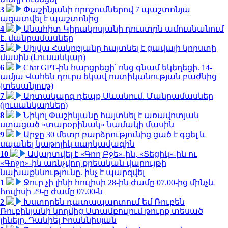
3
Փաշինյանի որոշումներով 7 պաշտոնյա
ազատվել է պաշտոնից
4
Անահիտ Կիրակոսյանի դուստրն ամուսնանում
է. մանրամասներ
5
Սիլվա Հակոբյանը հայտնել է ցավալի կորստի
մասին (Լուսանկար)
6
Chat GPT-ին հարցրեցի՝ ոնց գնամ եկեղեցի. 14-
ամյա Վահեն դուրս եկավ ոստիկանության բաժնից
(տեսանյութ)
7
Արտակարգ դեպք Սևանում. Մանրամասներ
(լուսանկարներ)
8
Նիկոլ Փաշինյանը հայտնել է առավոտյան
ստացած «տարօրինակ» նամակի մասին
9
Արջը 30 մետր բարձրությունից ցած է գցել և
սպանել կաթոլիկ սարկավագին
10
Ավարտվել է «Գող Բջե»-ին, «Տեցիկ»-ին ու
«Գոջո»-ին առնչվող քրեական վարույթի
նախաքննությունը. ինչ է պարզվել
1
Ջուր չի լինի հուլիսի 28-ին ժամը 07.00-ից մինչև
հուլիսի 29-ը ժամը 07.00-ն
2
Խստորեն դատապարտում եմ Ռուբեն
Ռուբինյանի կողմից Ստամբուլում թուրք տեսած
լինելը. Դանիել Իոաննիսյան