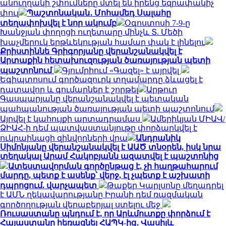
անուղղակի շփումները մտել են իրենց եզրափակիչ
փուլ
Պաշտոնական․ Մոհամեդ Սալահը
տեղափոխվել է նոր ակումբ
Օգոստոսի 7-9-ը
Խանջյան փողոցի ուղետարը մինչև Տ. Մեծի
խաչմերուկ երթևեկության համար փակ է լինելու
Քրիստիննե Գրիգորյանը վերանշանակվել է
Արտաքին հետախուզության ծառայության պետի
պաշտոնում
Գյումրիում «Գազել» է այրվել
Եգիպտոսում գործազուրկ տղամարդը ձևացել է
դատավոր և գումարներ է շորթել
Արթուր
Գասպարյանը վերանշանակվել է պետական
պահպանության ծառայության պետի պաշտոնում
Այրվել է կահույքի արտադրամաս
Ամերիկյան ՄԻԱՎ/
ՁԻԱՀ-ի դեմ պատվաստանյութը փորձարկվել է
ուկրաինացի զինվորների վրա
Անդրանիկ
Սիմոնյանը վերանշանակվել է ԱԱԾ տնօրեն, իսկ նրա
տեղակալ Արամ Հակոբյանն ազատվել է պաշտոնից
Ատեստավորման գործընթաց է, չի հաղթահարում
մարդը, պետք է ասենք՝ վերջ, էլ չպետք է աշխատի
դպրոցում. վարչապետ
Թաքեր Կարլսոնը մեղադրել
է ԱՄՆ ղեկավարությանը Իրանի դեմ ռազմական
գործողության վերաբերյալ ստելու մեջ
Ռուսաստանը պնդում է, որ Արևմուտքը փորձում է
Հայաստանը հեռացնել ՀԱՊԿ-ից․ Վասիլև