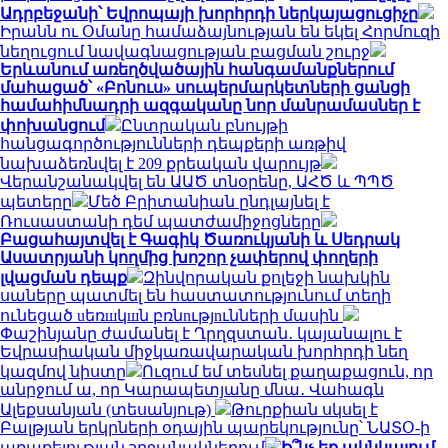
Ադրբեջանի՝ Եվրոպայի խորհրդի ներկայացուցիչը
Իրանն ու Օմանը համաձայնության են եկել Հորմուզի
նեղուցում նավագնացության բացման շուրջ
Երևանում առեղծվածային հանգամանքներում
մահացած՝ «Բոնուս» սուպերմարկետների ցանցի
համահիմնադրի ազգականը նոր մանրամասներ է
փոխանցում
Ընտրական բնույթի
հանցագործությունների դեպքերի առթիվ
նախաձեռնվել է 209 քրեական վարույթ
Վերանշանակվել են ԱԱԾ տնօրենը, ԱՀԾ և ՊՊԾ
պետերը
Մեծ Բրիտանիան ընդլայնել է
Ռուսաստանի դեմ պատժամիջոցները
Բացահայտվել է Գագիկ Ծառուկյանի և Սեդրակ
Ասատրյանի կողմից խոշոր չափերով փողերի
լվացման դեպք
Զինվորական քոլեջի նախկին
սաները պատմել են հաստատությունում տեղի
ունեցած uեռшկшն բռնnւթյnւնների մասին
Փաշինյանը ժամանել է Ղրղզստան․ կայանալու է
Եվրասիական միջկառավարական խորհրդի նեղ
կազմով նիստը
Ուզում եմ տեսնել քաղաքացուն, որ
անրջում ա, որ Կարապետյանը մնա․ Վահագն
Ալեքսանյան (տեսանյութ)
Թուրքիան սկսել է
Բալթյան երկրների օդային պարեկությունը՝ ՆԱՏՕ-ի
առաքելության շրջանակներում
Ի՞նչ եք ակնկալում