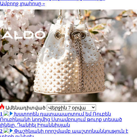
Ամբողջ լրահոսը »
Ամենադիտված
1
Խստորեն դատապարտում եմ Ռուբեն
Ռուբինյանի կողմից Ստամբուլում թուրք տեսած
լինելը. Դանիել Իոաննիսյան
2
Փաշինյանի որոշմամբ պաշտոնանկություն է
տեղի ունեցել