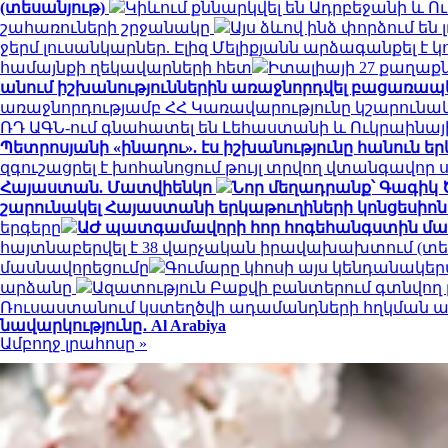
(տեսանյութ)
Կիևում քննարկվել են Ադրբեջանի և 
շահառուների շրջանակը
Այս ձևով ինձ փորձում են
ջերմ լուսանկարներ. Էլիզ Մելիքյանն արձագանքել է 
համայնքի ղեկավարների հետ
Իտալիայի 27 քաղա
անում իշխանություններին առաջնորդվել բացառապ
առաջնորդությամբ ՀՀ Կառավարությունը կշարունա
ՌԴ ԱԳՆ-ում գնահատել են Լեհաստանի և Ուկրաինայ
Պետրոսյանի «ինադու». էս իշխանությունը հանուն երկ
զգուշացրել է խոհանոցում թույլ տրվող վտանգավոր 
Հայաստան. Մատվիենկո
Նոր մեղադրանք՝ Գագիկ 
շարունակել Հայաստանի երկաթուղիների կոնցեսիոն
երգերը
ԱԺ պատգամավորի հոր հոգեհանգստին մաս
հայտնաբերվել է 38 վարչական իրավախախտում (տե
մասնավորեցումը
Գումարը կհոսի այս կենդանակեր
արձանը
Ազատություն Բաքվի բանտերում գտնվող 
Ռուսաստանում կստեղծվի ադամանդների հղկման ա
նավարկությունը․ Al Arabiya
Ամբողջ լրահոսը »