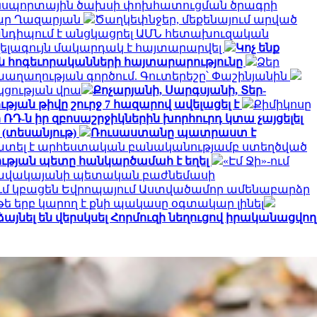
րանսպորտային ծախսի փոխհատուցման ծրագրի
դգար Ղազարյան
Ծաղկեփնջեր, մեքենայում արված
նդիպում է անցկացրել ԱՄՆ հետախուզական
լագույն մակարդակ է հայտարարվել
Կոչ ենք
ն հոգեւորականների հայտարարությունը
Ձեր
ղաղության գործում. Գուտերեշը՝ Փաշինյանին
կցության վրա
Քոչարյանի, Սարգսյանի, Տեր-
թյան թիվը շուրջ 7 հազարով ավելացել է
Քիմիկոսը
ՌԴ-ն իր զբոսաշրջիկներին խորհուրդ կտա չայցելել
 (տեսանյութ)
Ռուսաստանը պատրաստ է
ատել է արհեստական բանականությամբ ստեղծված
ւթյան պետը հանկարծամահ է եղել
«Էմ Ջի»-ում
դանավակայանի պետական բաժնեմասի
մ կբացեն Եվրոպայում Աստվածամոր ամենաբարձր
 թե երբ կարող է քնի պակասը օգտակար լինել
այնել են վերսկսել Հորմուզի նեղուցով իրականացվող