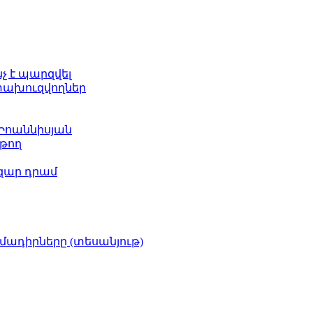
նչ է պարզվել
ետախուզվողներ
 Իոաննիսյան
թող
ազար դրամ
իմադիրները (տեսանյութ)