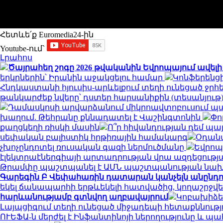
Հետևե՛ք Euromedia24-ին
Youtube-ում`
Լրահոս
Ծայրահեղ շոգը 2026 թվականին Եվրոպայում ավելի ք
երկրներին՝ Իրանին աջակցելու համար
Կոնֆերենցի
Հնդկաստանի հյուսիս-արևելքում տեղի ունեցած ջրհե
թանկարժեք նվերը՝ դստեր հարսանիքին (տեսանյութ
Դամասկոսի արվարձանում միկրոավտոբուսում պայթյո
խաղում. Թեհրանը քննադատել է Վաշինգտոնին
Փո
քաղցկեղի ռիսկի մասին
Ո՞ր հիվանդության դեմ պա
սեփական բալիստիկ հրթիռային համակարգ
Օդանա
չխոչընդոտել ռուսական գազի ներմուծմանը
Եվրոպ
էլեկտրաէներգիայի արտադրության վրա ազդեցությ
Թրամփը պաշտպանել է ԱՄՆ պաշտպանության նախ
Գարեգին Բ Վեփահառին դատարան կանչելն անընդու
եկել ճանապարհի երթևեկելի հատվածից, կողաշրջվ
հարևանությամբ գտնվող աղբավայրում
Կոբախիձե.
Լայպցիգում տեղի ունեցած միջադեպի հետաքննությ
ՈՒԵՖԱ-ն մերժել է Ինֆանտինոյի ներողությունը և պ