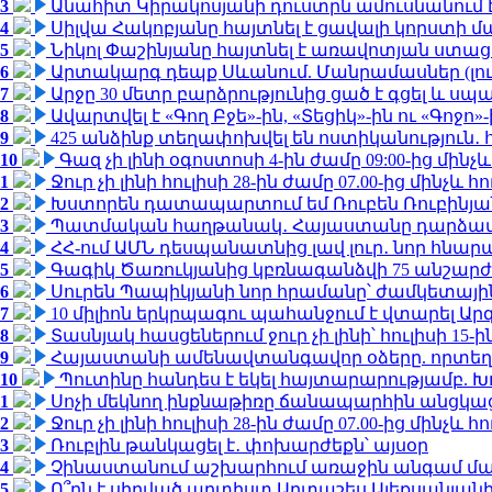
3
Անահիտ Կիրակոսյանի դուստրն ամուսնանում 
4
Սիլվա Հակոբյանը հայտնել է ցավալի կորստի մ
5
Նիկոլ Փաշինյանը հայտնել է առավոտյան ստ
6
Արտակարգ դեպք Սևանում. Մանրամասներ (լո
7
Արջը 30 մետր բարձրությունից ցած է գցել և ս
8
Ավարտվել է «Գող Բջե»-ին, «Տեցիկ»-ին ու «Գոջ
9
425 անձինք տեղափոխվել են ոստիկանություն․
10
Գազ չի լինի օգոստոսի 4-ին ժամը 09:00-ից մինչև
1
Ջուր չի լինի հուլիսի 28-ին ժամը 07.00-ից մինչև հո
2
Խստորեն դատապարտում եմ Ռուբեն Ռուբինյանի
3
Պատմական հաղթանակ․ Հայաստանը դարձավ 
4
ՀՀ-ում ԱՄՆ դեսպանատնից լավ լուր․ նոր հնար
5
Գագիկ Ծառուկյանից կբռնագանձվի 75 անշարժ գո
6
Սուրեն Պապիկյանի նոր հրամանը՝ ժամկետային
7
10 միլիոն երկրպագու պահանջում է վտարել Արգ
8
Տասնյակ հասցեներում ջուր չի լինի՝ հուլիսի 15-ին
9
Հայաստանի ամենավտանգավոր օձերը. որտեղ
10
Պուտինը հանդես է եկել հայտարարությամբ. Խո
1
Սոչի մեկնող ինքնաթիռը ճանապարհին անցկացրե
2
Ջուր չի լինի հուլիսի 28-ին ժամը 07.00-ից մինչև հո
3
Ռուբլին թանկացել է․ փոխարժեքն՝ այսօր
4
Չինաստանում աշխարհում առաջին անգամ մա
5
Ո՞րն է սիրված արտիստ Արտաշես Ալեքսանյա