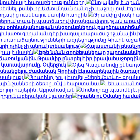
Ուկրաինայի հարաբերությունները
Ընդլայնվել է տ
 լռեցնել, քանի որ ԱԺ-ում դա նրանց չի հաջողվում․ Է
կողակից ունենալու մասին հարցին
Թրամփը փակ հա
քներում տապի պատճառով վտանգավորության առավե
ես օրինականության սկզբունքներով. բարձրաստիճա
կի կառուցողական դեր խաղալ տարածաշրջանային խա
ի տարաձայնությունների ազդեցությունը Կիևին աջա
րի ոչինչ չի անում (տեսանյութ)
Հայաստանի բնակչու
սխալի մասին
Եթե նման գործելակերպը շարունակվի 
Ծառուկյանին. Թրամփը ընտրել է իր իրավահաջորդին
 կառավարումը. Օվերչուկ
Օլեգ Գազմանովը քննադ
նակցելու ժամանակ Գորիսի էկոպարեկային ծառայո
սանյութ)
Պուտինը թույլ է տվել «Շերեմետևո» օ
պի նշանների ձեռքը. ո՞վ կհարստանա
Լեհաստանու
բոլոր հայերին․ Աբրահամյան
Սոմնոլոգը պատմել է,
րդյունաբերական կլաստեր
Իրանն ու Օմանը համաձ