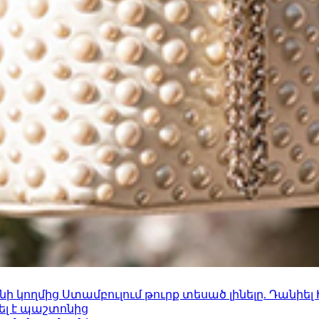
 կողմից Ստամբուլում թուրք տեսած լինելը. Դանիել
ել է պաշտոնից