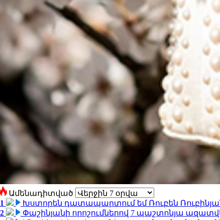
Ամենադիտված
1
Խստորեն դատապարտում եմ Ռուբեն Ռուբինյանի
2
Փաշինյանի որոշումներով 7 պաշտոնյա ազատվ