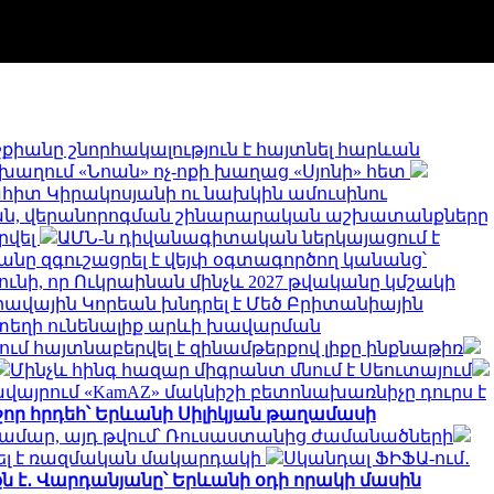
քիանը շնորհակալություն է հայտնել հարևան
խաղում «Նոան» ոչ-ոքի խաղաց «Սյոնի» հետ
հիտ Կիրակոսյանի ու նախկին ամուսինու
ան, վերանորոգման շինարարական աշխատանքները
րվել
ԱՄՆ-ն դիվանագիտական ներկայացում է
անը զգուշացրել է վեյփ օգտագործող կանանց՝
ս ունի, որ Ուկրաինան մինչև 2027 թվականը կմշակի
ավային Կորեան խնդրել է Մեծ Բրիտանիային
 տեղի ունենալիք արևի խավարման
մ հայտնաբերվել է զինամթերքով լիքը ինքնաթիռ
Մինչև հինգ հազար միգրանտ մնում է Սեուտայում
այրում «KamAZ» մակնիշի բետոնախառնիչը դուրս է
շոր հրդեհ՝ Երևանի Սիլիկյան թաղամասի
համար, այդ թվում՝ Ռուսաստանից ժամանածների
ղել է ռազմական մակարդակի
Սկանդալ ՖԻՖԱ-ում․
ն է․ Վարդանյանը՝ Երևանի օդի որակի մասին