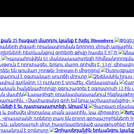
ան 25 հազար մարդու կյանք է խլել. Bloomberg
Փեզեշ
աների լիգայի որակավորման երրորդ փուլի առաջին 
ղեղների հետևանքով զոհերի թիվը հասել է 97-ի
Անա
)
Կապահովվեն 61 մանկապարտեզի հիմնանորոգմ
ւն է որոտացել․ երկու մարդ զոհվել է, 13-ը՝ վիրավո
րձել են գումար շորթել Telegram-ի միջոցով
Ուռուցքաբ
յքարում է օգտակար սուրճի մրուրը
Զելենսկին հույ
վում գտնվող 13 ուղևոր է տուժել. Հնդկաստան
Հար
ական հանձնաժողովը զգուշացրել է օգոստոսի 12-ին
ան մասին
Լայպցիգի օդանավակայանում ինքնաթիռու
արարին․ «Չափազանց գոհ եմ նրա աշխատանքից»
նելի է եւ դատապարտելի. Արամ Ա
Գարգառ բնակավ
ել և բшխվել մոտակա տան պատին․ կա վիրшվոր
Խո
 Վրաստանի դռները բաց են բոլոր զբոսաշրջիկների 
ուն․ անօդաչուի մոտ հայտնաբերված պայթուցիկը ե
ահպանում է բոյկոտը
Զոհասեղանին երևանցու կյանք