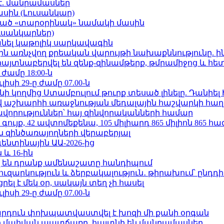
է. մանրամասներ
ասին (Լուսանկար)
ացած «տարօրինակ» նամակի մասին
ւսանկարներ)
պանել կաթոլիկ սարկավագին
ո»-ին առնչվող քրեական վարույթի նախաքննությունը. ի
 հայտնաբերվել են զենք-զինամթերք, թմրամիջոց և հ
 ժամը 18:00-ն
ւլիսի 29-ը ժամը 07.00-ն
 կողմից Ստամբուլում թուրք տեսած լինելը. Դանիել
աշխարհի առաջնության մեդալային հաշվարկի հաղ
ավորություններ՝ հայ զինվորականների համար
ւյք, 42 ավտոմեքենա, 105 միլիարդ 865 միլիոն 865 հ
 զինծառայողների վերաբերյալ
ենտինային ԱԱ-2026-ից
 և 16-ին
 են դրանք ամենաշատը հանդիպում
ւզարկություն և ձերբակալություն․ թիրախում՝ ընդդ
լ է մեկ օր, սակայն տեղ չի հասել
ւլիսի 29-ը ժամը 07.00-ն
րդուն փոխպատվաստվել է խոզի մի քանի օրգան
նի մահվան պատճառը. հայտնի են մանրամասներ