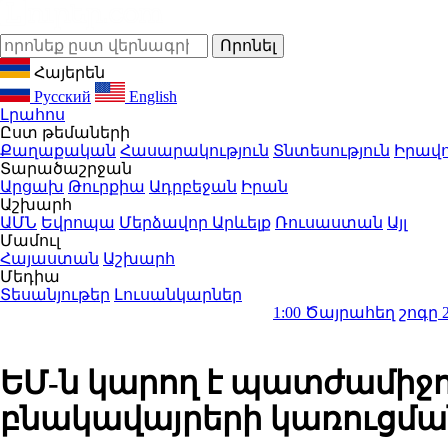
Հայերեն
Русский
English
Լրահոս
Ըստ թեմաների
Քաղաքական
Հասարակություն
Տնտեսություն
Իրավո
Տարածաշրջան
Արցախ
Թուրքիա
Ադրբեջան
Իրան
Աշխարհ
ԱՄՆ
Եվրոպա
Մերձավոր Արևելք
Ռուսաստան
Այլ
Մամուլ
Հայաստան
Աշխարհ
Մեդիա
Տեսանյութեր
Լուսանկարներ
1:00
Ծայրահեղ շոգը 2026 թվականի
ԵՄ-ն կարող է պատժամիջո
բնակավայրերի կառուցմա