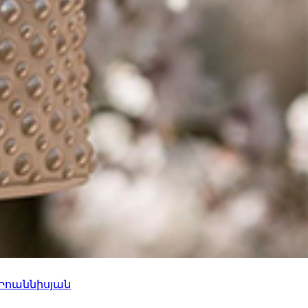
 Իոաննիսյան