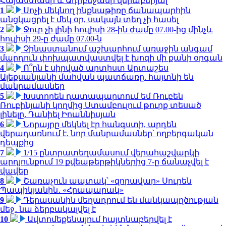
Հայաստանի և Ադրբեջանի վերաբերյալ
1
Սոչի մեկնող ինքնաթիռը ճանապարհին
անցկացրել է մեկ օր, սակայն տեղ չի հասել
2
Ջուր չի լինի հուլիսի 28-ին ժամը 07.00-ից մինչև
հուլիսի 29-ը ժամը 07.00-ն
3
Չինաստանում աշխարհում առաջին անգամ
մարդուն փոխպատվաստվել է խոզի մի քանի օրգան
4
Ո՞րն է սիրված արտիստ Արտաշես
Ալեքսանյանի մահվան պատճառը. հայտնի են
մանրամասներ
5
Խստորեն դատապարտում եմ Ռուբեն
Ռուբինյանի կողմից Ստամբուլում թուրք տեսած
լինելը. Դանիել Իոաննիսյան
6
Նորայրը մեկնել էր հանգստի, արդեն
վերադառնում է. նոր մանրամասներ՝ ողբերգական
դեպքից
7
1/15 ընտրատեղամասում վերահաշվարկի
արդյունքում 19 քվեաթերթիկներից 7-ը ճանաչվել է
վավեր
8
Շառաչուն ապտակ՝ «զորավար» Սուրեն
Պապիկյանին․ «Հրապարակ»
9
Դերասանին մեղադրում են մանկապղծության
մեջ․ նա ձերբակալվել է
10
Ավտոմեքենայում հայտնաբերվել է