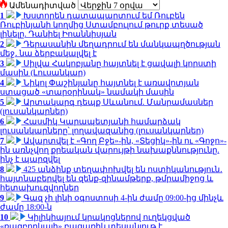
Ամենադիտված
1
Խստորեն դատապարտում եմ Ռուբեն
Ռուբինյանի կողմից Ստամբուլում թուրք տեսած
լինելը. Դանիել Իոաննիսյան
2
Դերասանին մեղադրում են մանկապղծության
մեջ․ նա ձերբակալվել է
3
Սիլվա Հակոբյանը հայտնել է ցավալի կորստի
մասին (Լուսանկար)
4
Նիկոլ Փաշինյանը հայտնել է առավոտյան
ստացած «տարօրինակ» նամակի մասին
5
Արտակարգ դեպք Սևանում. Մանրամասներ
(լուսանկարներ)
6
Հասմիկ Կարապետյանի համարձակ
լուսանկարները՝ լողավազանից (լուսանկարներ)
7
Ավարտվել է «Գող Բջե»-ին, «Տեցիկ»-ին ու «Գոջո»-
ին առնչվող քրեական վարույթի նախաքննությունը.
ինչ է պարզվել
8
425 անձինք տեղափոխվել են ոստիկանություն․
հայտնաբերվել են զենք-զինամթերք, թմրամիջոց և
հետախուզվողներ
9
Գազ չի լինի օգոստոսի 4-ին ժամը 09:00-ից մինչև
ժամը 18:00-ն
10
Կիլիկիայում կրակոցներով ուղեկցված
«ռազբորկայի» բացառիկ տեսանյութ է