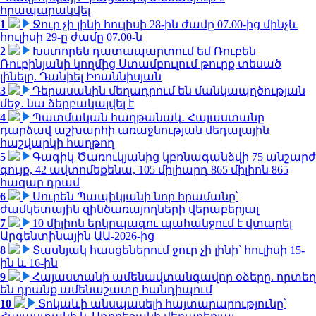
հրապարակվել
1
Ջուր չի լինի հուլիսի 28-ին ժամը 07.00-ից մինչև
հուլիսի 29-ը ժամը 07.00-ն
2
Խստորեն դատապարտում եմ Ռուբեն
Ռուբինյանի կողմից Ստամբուլում թուրք տեսած
լինելը. Դանիել Իոաննիսյան
3
Դերասանին մեղադրում են մանկապղծության
մեջ․ նա ձերբակալվել է
4
Պատմական հաղթանակ․ Հայաստանը
դարձավ աշխարհի առաջնության մեդալային
հաշվարկի հաղթող
5
Գագիկ Ծառուկյանից կբռնագանձվի 75 անշարժ
գույք, 42 ավտոմեքենա, 105 միլիարդ 865 միլիոն 865
հազար դրամ
6
Սուրեն Պապիկյանի նոր հրամանը՝
ժամկետային զինծառայողների վերաբերյալ
7
10 միլիոն երկրպագու պահանջում է վտարել
Արգենտինային ԱԱ-2026-ից
8
Տասնյակ հասցեներում ջուր չի լինի՝ հուլիսի 15-
ին և 16-ին
9
Հայաստանի ամենավտանգավոր օձերը. որտեղ
են դրանք ամենաշատը հանդիպում
10
Տոկաևի անսպասելի հայտարարությունը՝