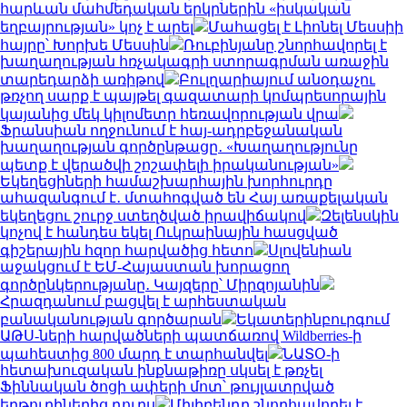
հարևան մահմեդական երկրներին «իսկական
եղբայրության» կոչ է արել
Մահացել է Լիոնել Մեսսիի
հայրը՝ Խորխե Մեսսին
Ռուբինյանը շնորհավորել է
խաղաղության հռչակագրի ստորագրման առաջին
տարեդարձի առիթով
Բուլղարիայում անօդաչու
թռչող սարք է պայթել գազատարի կոմպրեսորային
կայանից մեկ կիլոմետր հեռավորության վրա
Ֆրանսիան ողջունում է հայ-ադրբեջանական
խաղաղության գործընթացը․ «Խաղաղությունը
պետք է վերածվի շոշափելի իրականության»
Եկեղեցիների համաշխարհային խորհուրդը
ահազանգում է․ մտահոգված են Հայ առաքելական
եկեղեցու շուրջ ստեղծված իրավիճակով
Զելենսկին
կոչով է հանդես եկել Ուկրաինային հասցված
գիշերային հզոր հարվածից հետո
Սլովենիան
աջակցում է ԵՄ-Հայաստան խորացող
գործընկերությանը․ Կայզերը՝ Միրզոյանին
Հրազդանում բացվել է արհեստական
բանականության գործարան
Եկատերինբուրգում
ԱԹՍ-ների հարվածների պատճառով Wildberries-ի
պահեստից 800 մարդ է տարհանվել
ՆԱՏՕ-ի
հետախուզական ինքնաթիռը սկսել է թռչել
Ֆիննական ծոցի ափերի մոտ՝ թույլատրված
երթուղիներից դուրս
Միլիբենդը շնորհավորել է