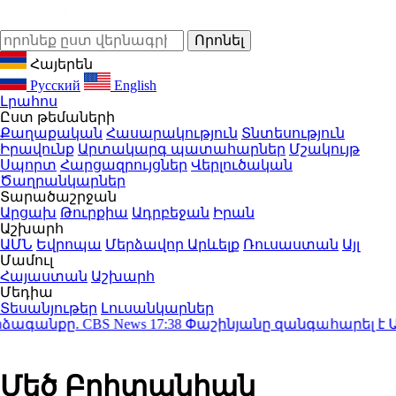
Հայերեն
Русский
English
Լրահոս
Ըստ թեմաների
Քաղաքական
Հասարակություն
Տնտեսություն
Իրավունք
Արտակարգ պատահարներ
Մշակույթ
Սպորտ
Հարցազրույցներ
Վերլուծական
Ծաղրանկարներ
Տարածաշրջան
Արցախ
Թուրքիա
Ադրբեջան
Իրան
Աշխարհ
ԱՄՆ
Եվրոպա
Մերձավոր Արևելք
Ռուսաստան
Այլ
Մամուլ
Հայաստան
Աշխարհ
Մեդիա
Տեսանյութեր
Լուսանկարներ
գանքը. CBS News
17:38
Փաշինյանը զանգահարել է Ալիև
Մեծ Բրիտանիան