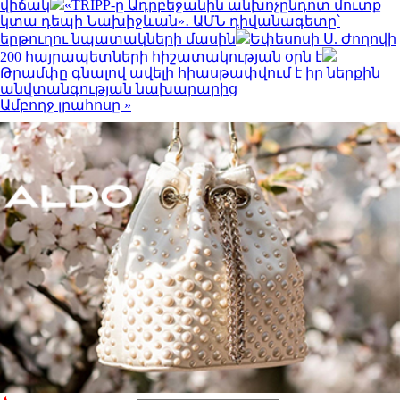
վիճակ
«TRIPP-ը Ադրբեջանին անխոչընդոտ մուտք
կտա դեպի Նախիջևան»․ ԱՄՆ դիվանագետը՝
երթուղու նպատակների մասին
Եփեսոսի Ս. Ժողովի
200 հայրապետների հիշատակության օրն է
Թրամփը գնալով ավելի հիասթափվում է իր ներքին
անվտանգության նախարարից
Ամբողջ լրահոսը »