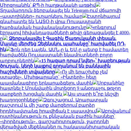
Միրզոյանին՝ ՔՊ-ի հաղթանակի առթիվ
Տղամարդուն ձերբակալել են Telegram-ում վճարովի
«աստղիկներ» ուղարկելու համար
Էստոնիայում
գնահատել են ՆԱՏՕ-ի վրա Ռուսաստանի
հարձակման հավանականությունը
Կոնգոյում
էբոլայով հիվանդացածների թիվը գերազանցել է 4000-
ը
Ձերբակալվել է Գագիկ Ծառուկյանի փեսան.
Մասկը մերժեց Զելենսկու պահանջը՝ հարվածել ՌԴ-
ին
Ֆոն դեր Լայեն․ ԱՄՆ-ը և ԵՄ-ը պետք է համատեղ
հարվածեն Ռուսաստանի եկամուտների բոլոր
աղբյուրներին
«15 հազար դրամ նվեր»՝ խաբեության
ծուղակ․ կեղծ կայքով գողանում են բանկային
հաշիվների տվյալները
«Ոչ մի երաշխիք չեմ
ստացել». Մխիթարյանը՝ «Ինտերի» հետ
պայմանագիրը երկարաձգելու մասին
Սոբյանինը
հայտնել է Մոսկվային մոտեցող 9 անօդաչու թռչող
սարքերի խոցման մասին
Այս տարի ե՞րբ կնշվի
խաղողօրհնեքը
Զգուշացում․ Արարատյան
դաշտում և մի շարք մարզերում բարձր
հրդեհավտանգ իրավիճակ է սպասվում
Աբովյանում
ոստիկանություն ու քննչական բաժին հասնելը՝
«փորձություն»․ գարշահոտություն, ջարդոնի
վերածված մեքենաներ ու հակասանիտարական