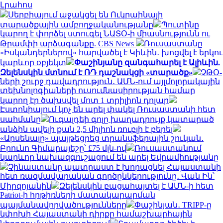
Լրահոս
Սերբիայում աջակցել են Ուկրաինայի
տարածքային ամբողջականությանը
Պուտինը
կարող է փորձել ստուգել ՆԱՏՕ-ի միասնությունն ու
Թրամփի արձագանքը. CBS News
Ռուսաստանը
«Իսկանդերներով» հարվածել է Կիևին․ խոցվել է երկու
կարևոր օբյեկտ
Փաշինյանը զանգահարել է Ալիևին.
Զելենսկին մտնում է ՌԴ դաշնակցի «տարածք»
ՉԹՕ-
ների շուրջ դավադրություն․ ԱՄՆ-ում այլմոլորակային
տեխնոլոգիաների ուսումնասիրության համար
կարող էր ծախսվել մոտ 1 տրիլիոն դոլար
Էստոնիայում կոչ են արել փակել Ռուսաստանի հետ
սահմանը
Ուգալդեի գոլը խաղադրույք կատարած
անձին ավելի քան 2,5 միլիոն ռուբլի է բերել
«Արսենալը» պայթեցրեց տրանսֆերային շուկան․
Բրունո Գիմարայեշը՝ £75 մլն-ով
Ռուսաստանում
կարևոր նախազգուշացում են արել Եվրամիությանը
Չինաստանը պատրաստ է խորացնել Հայաստանի
հետ ռազմավարական գործընկերությունը․ Վան Ին՝
Միրզոյանին
Զելենսկին բացահայտել է ԱՄՆ-ի հետ
Patriot-ի հրթիռների մատակարարման
պայմանավորվածությունները
Փաշինյան․ TRIPP-ը
կփոխի Հայաստանի դիրքը համաշխարհային