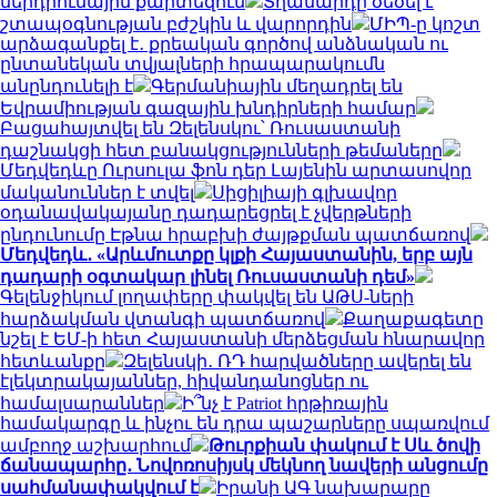
ներդրումային քարտեզում
Տղամարդը ծեծել է
շտապօգնության բժշկին և վարորդին
ՄԻՊ-ը կոշտ
արձագանքել է․ քրեական գործով անձնական ու
ընտանեկան տվյալների հրապարակումն
անընդունելի է
Գերմանիային մեղադրել են
Եվրամիության գազային խնդիրների համար
Բացահայտվել են Զելենսկու՝ Ռուսաստանի
դաշնակցի հետ բանակցությունների թեմաները
Մեդվեդևը Ուրսուլա ֆոն դեր Լայենին արտասովոր
մականուններ է տվել
Սիցիլիայի գլխավոր
օդանավակայանը դադարեցրել է չվերթների
ընդունումը Էթնա հրաբխի ժայթքման պատճառով
Մեդվեդև․ «Արևմուտքը կլքի Հայաստանին, երբ այն
դադարի օգտակար լինել Ռուսաստանի դեմ»
Գելենջիկում լողափերը փակվել են ԱԹՍ-ների
հարձակման վտանգի պատճառով
Քաղաքագետը
նշել է ԵՄ-ի հետ Հայաստանի մերձեցման հնարավոր
հետևանքը
Զելենսկի․ ՌԴ հարվածները ավերել են
էլեկտրակայաններ, հիվանդանոցներ ու
համալսարաններ
Ի՞նչ է Patriot հրթիռային
համակարգը և ինչու են դրա պաշարները սպառվում
ամբողջ աշխարհում
Թուրքիան փակում է Սև ծովի
ճանապարհը․ Նովոռոսիյսկ մեկնող նավերի անցումը
սահմանափակվում է
Իրանի ԱԳ նախարարը