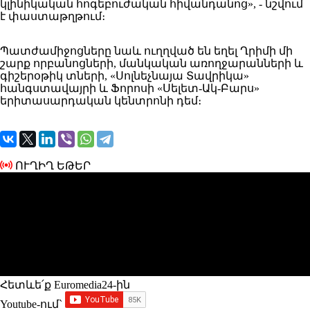
կլինիկական հոգեբուժական հիվանդանոց», - նշվում
է փաստաթղթում։
Պատժամիջոցները նաև ուղղված են եղել Ղրիմի մի
շարք որբանոցների, մանկական առողջարանների և
գիշերօթիկ տների, «Սոլնեչնայա Տավրիկա»
հանգստավայրի և Ֆորոսի «Սելետ-Ակ-Բարս»
երիտասարդական կենտրոնի դեմ։
ՈՒՂԻՂ ԵԹԵՐ
Հետևե՛ք Euromedia24-ին
Youtube-ում`