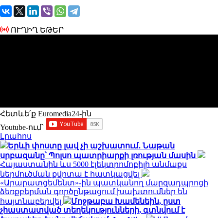
ՈՒՂԻՂ ԵԹԵՐ
Հետևե՛ք Euromedia24-ին
Youtube-ում`
Լրահոս
Երևի փոստը լավ չի աշխատում․ Նաթան
սրբազանը՝ Պոլսո պատրիարքի լռության մասին
Հայաստանին ևս 5000 էլեկտրոմոբիլի անմաքս
ներմուծման քվոտա է հատկացվել
«Արարատցեմենտ»-ին պատկանող մարզադպրոցի
ձեռքբերման գործընթացում խախտումներ են
հայտնաբերվել
Մոջթաբա Խամենեին, ըստ
չհաստատված տեղեկությունների, գտնվում է