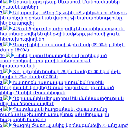
6
Արտակարգ դեպք Սևանում. Մանրամասներ
(լուսանկարներ)
7
Ավարտվել է «Գող Բջե»-ին, «Տեցիկ»-ին ու «Գոջո»-
ին առնչվող քրեական վարույթի նախաքննությունը.
ինչ է պարզվել
8
425 անձինք տեղափոխվել են ոստիկանություն․
հայտնաբերվել են զենք-զինամթերք, թմրամիջոց և
հետախուզվողներ
9
Գազ չի լինի օգոստոսի 4-ին ժամը 09:00-ից մինչև
ժամը 18:00-ն
10
Կիլիկիայում կրակոցներով ուղեկցված
«ռազբորկայի» բացառիկ տեսանյութ է
հրապարակվել
1
Ջուր չի լինի հուլիսի 28-ին ժամը 07.00-ից մինչև
հուլիսի 29-ը ժամը 07.00-ն
2
Խստորեն դատապարտում եմ Ռուբեն
Ռուբինյանի կողմից Ստամբուլում թուրք տեսած
լինելը. Դանիել Իոաննիսյան
3
Դերասանին մեղադրում են մանկապղծության
մեջ․ նա ձերբակալվել է
4
Պատմական հաղթանակ․ Հայաստանը
դարձավ աշխարհի առաջնության մեդալային
հաշվարկի հաղթող
5
Գագիկ Ծառուկյանից կբռնագանձվի 75 անշարժ