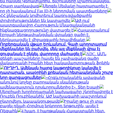
են հասնել Վեհափառին․ ճնշումները կշարունակվեն․
Հրայր սարկավագ
Սերգեյ Սեմակը հայտարարել է,
որ չի հասկանում Fan ID-ի ներդրման պատճառները
ՀՀ քննչական կոմիտեում կառուցվածքային
փոփոխություններ են կատարվել
ԱԺ-ում
պատգամավոր Հարություն Մնացականյանի
ինքնազգացողությունը վատացել է
Հայաստանում
էբոլայի ներթափանցման վտանգը ցածր է․
ներկայացվել է միջազգային իրավիճակը
Ողբերգական վթար Երևանում․ Գայի պողոտայում
մեքենաներ են բախվել, մեկ այլ մեքենայի վրա էլ
ցուցանակ է ընկել. վարորդը մահացել է
ADC. ԱՄՆ
զենքի պաշարները հասել են չափազանց ցածր
մակարդակի Իրանի հետ հակամարտության ֆոնին
ՈՒՂԻՂ․ Ամենայն հայոց կաթողիկոսը կանչվել է
դատարան. ապօրինի քրեական հետապնդման շուրջ
նոր զարգացումներ
«Հոգևորականին ավազանի
անունով կոչելը բարոյական սնանկության
ամենացայտուն դրսևորումներից է». Տեր Եսայի
Սերբիայի խորհրդարանի նախագահը շնորհավորել է
Ռուբեն Ռուբինյանին՝ ԱԺ նախագահի պաշտոնում
ընտրվելու կապակցությամբ
Իրանը թույլ չի տա
բացել դեպի Հորմուզ երկրորդ երթուղին, ասել է
Ռեզաին
4 խաղ, 0 հաղթանակ Հայաստանի հետ․