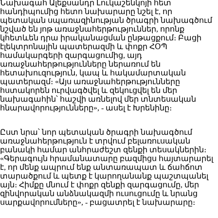
Նախագահ Ալեքսանդր Լուկաշենկոյի հետ
հանդիպումից հետո նախարարը նշել է, որ
պետական ​​սպառազինության ծրագրի նախագծում
նշված են յոթ առաջնահերթություններ, որոնք
կհետևեն դրա իրականացման ընթացքում։ Բացի
էլեկտրոնային պատերազմի և փոքր ՀՕՊ
համակարգերի զարգացումից, այդ
առաջնահերթությունները ներառում են
հետախուզություն, կապ և հակամարտական ​​
պատերազմ։ «Այս առաջնահերթությունները
հստակորեն ուրվագծվել և զեկուցվել են մեր
նախագահին՝ հաշվի առնելով մեր տնտեսական
հնարավորությունները», - ասել է Խրենինը։
Ըստ նրա՝ նոր պետական ​​ծրագրի նախագծում
առաջնահերթություն է տրվում բելառուսական
բանակի համար անհրաժեշտ զենքի տեսակներին։
«Գերագույն հրամանատարը բազմիցս հայտարարել
է, որ մենք ապրում ենք անտառապատ և ճահճոտ
տարածքում և պետք է կարողանանք պաշտպանել
այն։ Հիմքը մնում է փոքր զենքի զարգացումը, մեր
զինվորական անձնակազմի ուսուցումը և նրանց
սարքավորումները», - բացատրել է նախարարը։