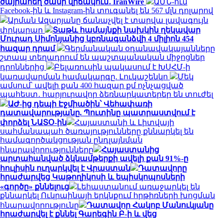
ծայրահեղ ծանր վիճակում․ IranWire
ԱՄՆ-ում
Facebook-ին և Instagram-ին տուգանել են 567 մլն դոլարով
Արման Ազարյանը ճանաչվել է տարվա լավագույն
փրկարար
Տաթև համայնքի նախկին ղեկավար
Մուրադ Սիմոնյանից կբռնագանձվի 4 միլիոն 454
հազար դրամ
Գերմանական օդանավակայանները
շտապ տեղադրում են պաշտպանական միջոցներ
դրոններից
Բելառուսին պակասում է ԽՍՀՄ-ի
կառավարման համակարգը. Լուկաշենկո
Մեկ
ամսում՝ ավելի քան 400 հազար քմ ոչնչացված
պահեստ․ հարյուրավոր ձեռնարկատերեր են տուժել
ԱԺ-ից դեպի Էջմիածին՝ Վեհափառի
դատավարությանը. Պուտինը պատրաստվում է
փորձել ՆԱՏՕ-ին
Հայաստանի և Լիտվայի
սահմանապահ ծառայությունները քննարկել են
համագործակցության ընդլայնման
հնարավորությունները
Հայաստանից
արտահանված ձկնամթերքի ավելի քան 91%-ը
հուլիսին ուղարկվել է Վրաստան
Դատավորը
հրաժարվեց Կաթողիկոսի և եպիսկոպոսների
«գործը» քննելուց
Լեհաստանում առաջարկել են
քննարկել Ուկրաինայի երկնքում հրթիռների խոցման
հնարավորությունը
Դատավոր Հակոբ Մանուկյանը
հրաժարվել է քննել Գարեգին Բ-ի և վեց