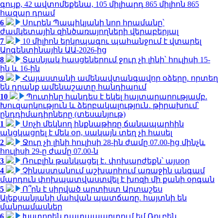
գույք, 42 ավտոմեքենա, 105 միլիարդ 865 միլիոն 865
հազար դրամ
6
Սուրեն Պապիկյանի նոր հրամանը՝
ժամկետային զինծառայողների վերաբերյալ
7
10 միլիոն երկրպագու պահանջում է վտարել
Արգենտինային ԱԱ-2026-ից
8
Տասնյակ հասցեներում ջուր չի լինի՝ հուլիսի 15-
ին և 16-ին
9
Հայաստանի ամենավտանգավոր օձերը. որտեղ
են դրանք ամենաշատը հանդիպում
10
Պուտինը հանդես է եկել հայտարարությամբ.
Խուզարկություն և ձերբակալություն․ թիրախում՝
ընդդիմադիրները (տեսանյութ)
1
Սոչի մեկնող ինքնաթիռը ճանապարհին
անցկացրել է մեկ օր, սակայն տեղ չի հասել
2
Ջուր չի լինի հուլիսի 28-ին ժամը 07.00-ից մինչև
հուլիսի 29-ը ժամը 07.00-ն
3
Ռուբլին թանկացել է․ փոխարժեքն՝ այսօր
4
Չինաստանում աշխարհում առաջին անգամ
մարդուն փոխպատվաստվել է խոզի մի քանի օրգան
5
Ո՞րն է սիրված արտիստ Արտաշես
Ալեքսանյանի մահվան պատճառը. հայտնի են
մանրամասներ
6
Խստորեն դատապարտում եմ Ռուբեն