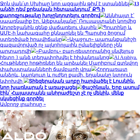
Ջոն վան՛տ Սխիպը նոր ազգային թիմ է ստանձնել
13
անձի դեմ քրեական հետապնդում՝ ՔՊ-ի
քարոզչությանը խոչընդոտելու գործով
Ակնհայտ է՝
սպառնալիք էր․ Ալեքսանյանը՝ Ռուսաստանի կողմից
Ադրբեջանին զենք վաճառելու մասին
Պուտինը և
ԱՄԷ-ի նախագահը քննարկել են Պարսից ծոցում
ստեղծված իրավիճակը
«Աչաջուր» ապրանքանիշի
գազավորված ոչ ալկոհոլային ըմպելիքները չեն
արտադրվի
«Բամբու» բար-ռեստորանից սնվելուց
հետո 3 անձ տեղափոխվել է հիվանդանոց
Al Arabiya.
Հութիները հրթիռներ են արձակել Մարիբում գտնվող
փախստականների ճամբարի վրա
Հորդառատ
անձրև, կարկուտ և ուժեղ քամի․ եղանակը կտրուկ
կփոխվի
Տիեզերական աղբը հարվածել է Լուսնին․
նոր խառնարան է առաջացել
Փաշինյան․ Երբ ասում
էին՝ Հայաստանն անհրաժեշտ չէ ոչ մեկին, մենք
սկսեցինք գործել
Ամբողջ լրահոսը »