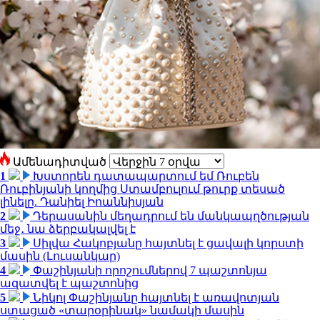
Ամենադիտված
1
Խստորեն դատապարտում եմ Ռուբեն
Ռուբինյանի կողմից Ստամբուլում թուրք տեսած
լինելը. Դանիել Իոաննիսյան
2
Դերասանին մեղադրում են մանկապղծության
մեջ․ նա ձերբակալվել է
3
Սիլվա Հակոբյանը հայտնել է ցավալի կորստի
մասին (Լուսանկար)
4
Փաշինյանի որոշումներով 7 պաշտոնյա
ազատվել է պաշտոնից
5
Նիկոլ Փաշինյանը հայտնել է առավոտյան
ստացած «տարօրինակ» նամակի մասին