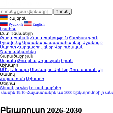
Հայերեն
Русский
English
Լրահոս
Ըստ թեմաների
Քաղաքական
Հասարակություն
Տնտեսություն
Իրավունք
Արտակարգ պատահարներ
Մշակույթ
Սպորտ
Հարցազրույցներ
Վերլուծական
Ծաղրանկարներ
Տարածաշրջան
Արցախ
Թուրքիա
Ադրբեջան
Իրան
Աշխարհ
ԱՄՆ
Եվրոպա
Մերձավոր Արևելք
Ռուսաստան
Այլ
Մամուլ
Հայաստան
Աշխարհ
Մեդիա
Տեսանյութեր
Լուսանկարներ
սին
19:10
Հայաստանին ևս 5000 էլեկտրոմոբիլի անմա
Բելառուսը 2026-2030