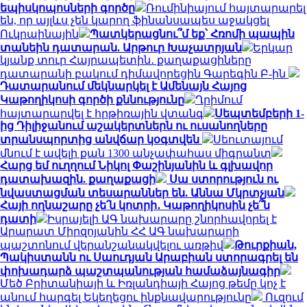
եպիսկոպոսների գործը
Ռումինիայում հայտարարել
են, որ այլևս չեն կարող ֆինանսապես աջակցել
Ուկրաինային
Պատկերացնու՞մ եք՝ Հռոմի պապին
տանեին դատարան. Արթուր Խաչատրյան
Երկար
կյանք տուր Հայրապետին․ քաղաքացիները
դատարանի բակում դիմավորեցին Գարեգին Բ-ին
Դատարանում մեկնարկել է Ամենայն Հայոց
Կաթողիկոսի գործի քննությունը
Ղրիմում
հայտարարվել է հրթիռային վտանգ
Սեպտեմբերի 1-
ից Դիլիջանում աշակերտներն ու ուսանողները
տրանսպորտից անվճար կօգտվեն
Սեուտայում
մնում է ավելի քան 1300 անչափահաս միգրանտ
Հարց եմ ուղղում Նիկոլ Փաշինյանին և գլխավոր
դատախազին. քաղաքացի
Սա ստորություն ու
նվաստացման տեսարաններ են. Աննա Մկրտչյան
Հայի ողնաշարը չե՛ն կոտրի․ Կաթողիկոսին չե՞ն
դատի
Իսրայելի ԱԳ նախարարը շնորհավորել է
Արարատ Միրզոյանին ՀՀ ԱԳ նախարարի
պաշտոնում վերանշանակվելու առթիվ
Թուրքիան,
Պակիստանն ու Սաուդյան Արաբիան ստորագրել են
փոխադարձ պաշտպանության համաձայնագիր
Մեծ Բրիտանիայի և Իռլանդիայի Հայոց թեմը կոչ է
անում հարգել Եկեղեցու ինքնավարությունը
Ուզում