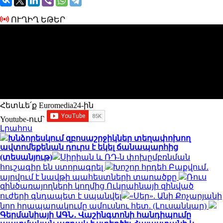
ՈՒՂԻՂ ԵԹԵՐ
Հետևե՛ք Euromedia24-ին
Youtube-ում`
Լրահոս
Խնձորեսկում զբոսաշրջիկներ տեղափոխող
ավտոմեքենան դուրս է եկել ճանապարհից
(տեսանյութ)
Սիրիան և ՌԴ-ն փոխըմբռնման
հուշագիր են ստորագրել
Խոշոր հրդեհ Բաքվում․
այրվում է նավթի պահեստների տարածքը
Ռուս
զինծառայողների կողմից Ուկրաինայի զինված
ուժերի գնդապետ է սպանվել
«Սեր». Անի Քոչարյանի
նոր հրապարակումը ամուսնու հետ. (Լուսանկար)
Գերմանիայի ԱԳՆ․ Վաշինգտոնի հանդիպումը