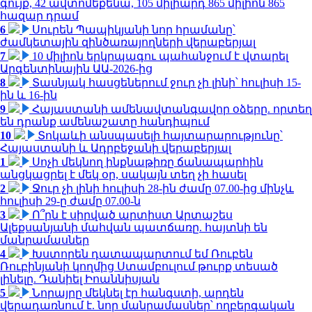
գույք, 42 ավտոմեքենա, 105 միլիարդ 865 միլիոն 865
հազար դրամ
6
Սուրեն Պապիկյանի նոր հրամանը՝
ժամկետային զինծառայողների վերաբերյալ
7
10 միլիոն երկրպագու պահանջում է վտարել
Արգենտինային ԱԱ-2026-ից
8
Տասնյակ հասցեներում ջուր չի լինի՝ հուլիսի 15-
ին և 16-ին
9
Հայաստանի ամենավտանգավոր օձերը. որտեղ
են դրանք ամենաշատը հանդիպում
10
Տոկաևի անսպասելի հայտարարությունը՝
Հայաստանի և Ադրբեջանի վերաբերյալ
1
Սոչի մեկնող ինքնաթիռը ճանապարհին
անցկացրել է մեկ օր, սակայն տեղ չի հասել
2
Ջուր չի լինի հուլիսի 28-ին ժամը 07.00-ից մինչև
հուլիսի 29-ը ժամը 07.00-ն
3
Ո՞րն է սիրված արտիստ Արտաշես
Ալեքսանյանի մահվան պատճառը. հայտնի են
մանրամասներ
4
Խստորեն դատապարտում եմ Ռուբեն
Ռուբինյանի կողմից Ստամբուլում թուրք տեսած
լինելը. Դանիել Իոաննիսյան
5
Նորայրը մեկնել էր հանգստի, արդեն
վերադառնում է. նոր մանրամասներ՝ ողբերգական