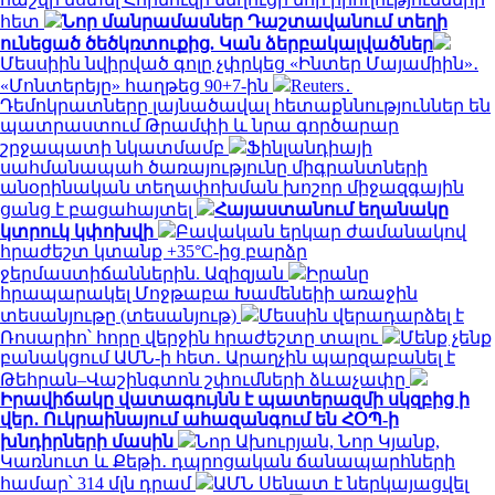
հետ
Նոր մանրամասներ Դաշտավանում տեղի
ունեցած ծեծկռտուքից. Կան ձերբակալվածներ
Մեսսիին նվիրված գոլը չփրկեց «Ինտեր Մայամիին»․
«Մոնտերեյը» հաղթեց 90+7-ին
Reuters․
Դեմոկրատները լայնածավալ հետաքննություններ են
պատրաստում Թրամփի և նրա գործարար
շրջապատի նկատմամբ
Ֆինլանդիայի
սահմանապահ ծառայությունը միգրանտների
անօրինական տեղափոխման խոշոր միջազգային
ցանց է բացահայտել
Հայաստանում եղանակը
կտրուկ կփոխվի
Բավական երկար ժամանակով
հրաժեշտ կտանք +35°C-ից բարձր
ջերմաստիճաններին. Ազիզյան
Իրանը
հրապարակել Մոջթաբա Խամենեիի առաջին
տեսանյութը (տեսանյութ)
Մեսսին վերադարձել է
Ռոսարիո՝ հորը վերջին հրաժեշտը տալու
Մենք չենք
բանակցում ԱՄՆ-ի հետ․ Արաղչին պարզաբանել է
Թեհրան–Վաշինգտոն շփումների ձևաչափը
Իրավիճակը վատագույնն է պատերազմի սկզբից ի
վեր․ Ուկրաինայում ահազանգում են ՀՕՊ-ի
խնդիրների մասին
Նոր Ախուրյան, Նոր Կյանք,
Կառնուտ և Քեթի․ դպրոցական ճանապարհների
համար՝ 314 մլն դրամ
ԱՄՆ Սենատ է ներկայացվել