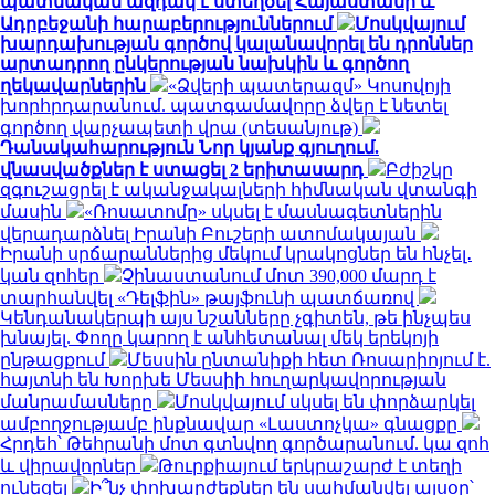
պատմական ազդակ է ստեղծել Հայաստանի և
Ադրբեջանի հարաբերություններում
Մոսկվայում
խարդախության գործով կալանավորել են դրոններ
արտադրող ընկերության նախկին և գործող
ղեկավարներին
«Ձվերի պատերազմ» Կոսովոյի
խորհրդարանում. պատգամավորը ձվեր է նետել
գործող վարչապետի վրա (տեսանյութ)
Դանակահարություն Նոր կյանք գյուղում.
վնասվածքներ է ստացել 2 երիտասարդ
Բժիշկը
զգուշացրել է ականջակալների հիմնական վտանգի
մասին
«Ռոսատոմը» սկսել է մասնագետներին
վերադարձնել Իրանի Բուշերի ատոմակայան
Իրանի սրճարաններից մեկում կրակոցներ են հնչել․
կան զոհեր
Չինաստանում մոտ 390,000 մարդ է
տարհանվել «Դելֆին» թայֆունի պատճառով
Կենդանակերպի այս նշանները չգիտեն, թե ինչպես
խնայել. Փողը կարող է անհետանալ մեկ երեկոյի
ընթացքում
Մեսսին ընտանիքի հետ Ռոսարիոյում է.
հայտնի են Խորխե Մեսսիի հուղարկավորության
մանրամասները
Մոսկվայում սկսել են փորձարկել
ամբողջությամբ ինքնավար «Լաստոչկա» գնացքը
Հրդեհ՝ Թեհրանի մոտ գտնվող գործարանում. կա զոհ
և վիրավորներ
Թուրքիայում երկրաշարժ է տեղի
ունեցել
Ի՞նչ փոխարժեքներ են սահմանվել այսօր՝