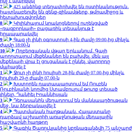
ինչ է պարզվել
7
425 անձինք տեղափոխվել են ոստիկանություն․
հայտնաբերվել են զենք-զինամթերք, թմրամիջոց և
հետախուզվողներ
8
Կիլիկիայում կրակոցներով ուղեկցված
«ռազբորկայի» բացառիկ տեսանյութ է
հրապարակվել
9
Գազ չի լինի օգոստոսի 4-ին ժամը 09:00-ից մինչև
ժամը 18:00-ն
10
Ողբերգական վթար Երևանում․ Գայի
պողոտայում մեքենաներ են բախվել, մեկ այլ
մեքենայի վրա էլ ցուցանակ է ընկել. վարորդը
մահացել է
1
Ջուր չի լինի հուլիսի 28-ին ժամը 07.00-ից մինչև
հուլիսի 29-ը ժամը 07.00-ն
2
Խստորեն դատապարտում եմ Ռուբեն
Ռուբինյանի կողմից Ստամբուլում թուրք տեսած
լինելը. Դանիել Իոաննիսյան
3
Դերասանին մեղադրում են մանկապղծության
մեջ․ նա ձերբակալվել է
4
Պատմական հաղթանակ․ Հայաստանը
դարձավ աշխարհի առաջնության մեդալային
հաշվարկի հաղթող
5
Գագիկ Ծառուկյանից կբռնագանձվի 75 անշարժ