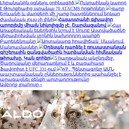
Լիբանանին օգնելու օրինագիծ
Ուկրաինան կարող
է Թուրքիայից ստանալ 70 ATACMS հրթիռներ
Վաղը
Երևանի և մարզերի մի շարք հասցեներում երկար
ժամանակ լույս չի լինի
Հայաստանի գլխավոր
պրոբլեմը միայն նիկոլիզմը չէ․ Շարմազանով
Հայ
Առաքելական եկեղեցին նշում է Սուրբ Աստվածածնի
վերափոխման տոնին նախորդող պահքի
Բարեկենդանը
Արտակարգ իրավիճակ՝ Սևանում.
Մանրամասներ
Օդեսան դարձել է ռուսաստանյան
գիշերային զանգվածային հարձակման հիմնական
թիրախը. Կան զոհեր
5 հաղթանակ անընդմեջ․
Ծառուկյանը վերադառնում է և բացահայտ
ֆավորիտ է UFC 331-ում
WP․ Պենտագոնը ԱՄՆ
պաշտպանական ընկերություններից պահանջել է
արագացնել զենքի արտադրությունը
Ամբողջ լրահոսը »