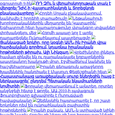
օգոստոսի 9-ին
ՌԴ ԶՈւ-ն վերահսկողության տակ է
վերցրել ԴԺՀ-ի Վասյուտինսկոյե և Տորեցկոյե
բնակավայրերը
Հրդեհ Սոլակ բնակավայրում․
կանխվել է հրդեհի տարածումը
Նեթանյահուի
խորհրդականներին մեղադրել են Կատարին՝
Եգիպտոսի հետ խաղաղությունը վտանգող տվյալներ
փոխանցելու մեջ
Հռոմի պապը կոչ է արել
դադարեցնել Ուկրաինայում պատերազմը
Ցանկացած երկիր, որը կօգնի ԱՄՆ-ին Իրանի վրա
հարձակման գործում, կդառնա իրանական
հրթիռների թիրախ. Ալի Նիկզադ
Վրեժխնդիր լինելու
համար զինվել են ու դարանակալել եղբայրներին
պատկանող խանութի մոտ. Էջմիածնում կանխել են
հաշվեհարդարը
Իրանի գերագույն առաջնորդ
Խամենեին հանդիպել է Մասուդ Փեզեշքիանի հետ
Հայաստանյայց առաքելական սուրբ եկեղեցին հայց է
ներկայացրել՝ ընդդեմ Պետական եկամուտների
կոմիտեի
Ֆորլանը վերադառնում է այնտեղ, որտեղ
անջնջելի հետք է թողել․ ԱԱ-2010-ի լավագույն
ֆուտբոլիստը գլխավորել է Ուրուգվայի
հավաքականը
Զելենսկին հայտարարել է, որ շատ
երկրներ դեմ են ուկրաինական բալիստիկ
հրթիռներին
Իրանի բանակ․ ԱՄՆ-ն ստիպված կլինի
հաշվի նստել Հորմուզի նեղուցի նոր իրողությունների