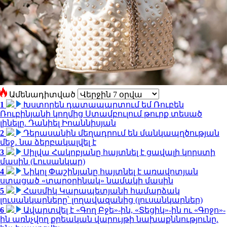
Ամենադիտված
1
Խստորեն դատապարտում եմ Ռուբեն
Ռուբինյանի կողմից Ստամբուլում թուրք տեսած
լինելը. Դանիել Իոաննիսյան
2
Դերասանին մեղադրում են մանկապղծության
մեջ․ նա ձերբակալվել է
3
Սիլվա Հակոբյանը հայտնել է ցավալի կորստի
մասին (Լուսանկար)
4
Նիկոլ Փաշինյանը հայտնել է առավոտյան
ստացած «տարօրինակ» նամակի մասին
5
Հասմիկ Կարապետյանի համարձակ
լուսանկարները՝ լողավազանից (լուսանկարներ)
6
Ավարտվել է «Գող Բջե»-ին, «Տեցիկ»-ին ու «Գոջո»-
ին առնչվող քրեական վարույթի նախաքննությունը.