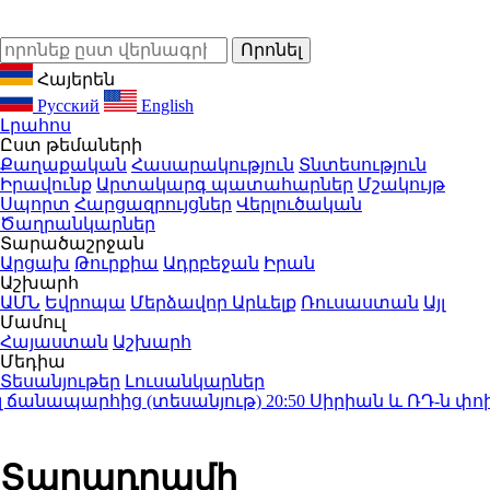
Հայերեն
Русский
English
Լրահոս
Ըստ թեմաների
Քաղաքական
Հասարակություն
Տնտեսություն
Իրավունք
Արտակարգ պատահարներ
Մշակույթ
Սպորտ
Հարցազրույցներ
Վերլուծական
Ծաղրանկարներ
Տարածաշրջան
Արցախ
Թուրքիա
Ադրբեջան
Իրան
Աշխարհ
ԱՄՆ
Եվրոպա
Մերձավոր Արևելք
Ռուսաստան
Այլ
Մամուլ
Հայաստան
Աշխարհ
Մեդիա
Տեսանյութեր
Լուսանկարներ
անապարհից (տեսանյութ)
20:50
Սիրիան և ՌԴ-ն փոխըմ
Տարադրամի