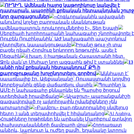
ՈՒՂԻՂ․ Ամենայն հայոց կաթողիկոսը կանչվել է
դատարան. ապօրինի քրեական հետապնդման շուրջ
նոր զարգացումներ
«Հոգևորականին ավազանի
անունով կոչելը բարոյական սնանկության
ամենացայտուն դրսևորումներից է». Տեր Եսայի
Սերբիայի խորհրդարանի նախագահը շնորհավորել է
Ռուբեն Ռուբինյանին՝ ԱԺ նախագահի պաշտոնում
ընտրվելու կապակցությամբ
Իրանը թույլ չի տա
բացել դեպի Հորմուզ երկրորդ երթուղին, ասել է
Ռեզաին
4 խաղ, 0 հաղթանակ Հայաստանի հետ․
Ջոն վան՛տ Սխիպը նոր ազգային թիմ է ստանձնել
13
անձի դեմ քրեական հետապնդում՝ ՔՊ-ի
քարոզչությանը խոչընդոտելու գործով
Ակնհայտ է՝
սպառնալիք էր․ Ալեքսանյանը՝ Ռուսաստանի կողմից
Ադրբեջանին զենք վաճառելու մասին
Պուտինը և
ԱՄԷ-ի նախագահը քննարկել են Պարսից ծոցում
ստեղծված իրավիճակը
«Աչաջուր» ապրանքանիշի
գազավորված ոչ ալկոհոլային ըմպելիքները չեն
արտադրվի
«Բամբու» բար-ռեստորանից սնվելուց
հետո 3 անձ տեղափոխվել է հիվանդանոց
Al Arabiya.
Հութիները հրթիռներ են արձակել Մարիբում գտնվող
փախստականների ճամբարի վրա
Հորդառատ
անձրև, կարկուտ և ուժեղ քամի․ եղանակը կտրուկ