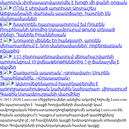
մարդուն փոխպատվաստվել է խոզի մի քանի օրգան
5
Ո՞րն է սիրված արտիստ Արտաշես
Ալեքսանյանի մահվան պատճառը. հայտնի են
մանրամասներ
6
Խստորեն դատապարտում եմ Ռուբեն
Ռուբինյանի կողմից Ստամբուլում թուրք տեսած
լինելը. Դանիել Իոաննիսյան
7
Նորայրը մեկնել էր հանգստի, արդեն
վերադառնում է. նոր մանրամասներ՝ ողբերգական
դեպքից
8
1/15 ընտրատեղամասում վերահաշվարկի
արդյունքում 19 քվեաթերթիկներից 7-ը ճանաչվել է
վավեր
9
Շառաչուն ապտակ՝ «զորավար» Սուրեն
Պապիկյանին․ «Հրապարակ»
10
Ավտոմեքենայում հայտնաբերվել է
առողջապահության նախկին նախարար, վիրաբույժ
Գագիկ Ստամբուլցյանի մարմինը
© 2011-2026 Lurer.com Մեջբերումներ անելիս ակտիվ հղումը Lurer.com-
ին պարտադիր է: Կայքի հոդվածների մասնակի կամ
ամբողջական հեռուստառադիոընթերցումն առանց Lurer.com-ին
հղման արգելվում է:Կայքում արտահայտված կարծիքները
պարտադիր չէ, որ համընկնեն կայքի խմբագրության տեսակետի
հետ:Գովազդների բովանդակության համար կայքը