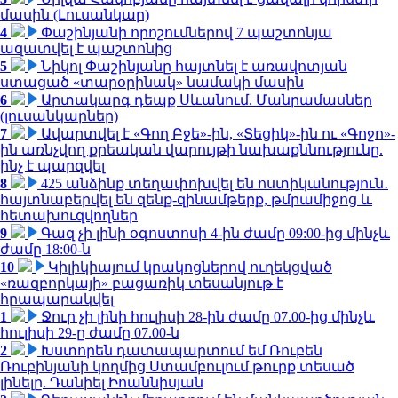
մասին (Լուսանկար)
4
Փաշինյանի որոշումներով 7 պաշտոնյա
ազատվել է պաշտոնից
5
Նիկոլ Փաշինյանը հայտնել է առավոտյան
ստացած «տարօրինակ» նամակի մասին
6
Արտակարգ դեպք Սևանում. Մանրամասներ
(լուսանկարներ)
7
Ավարտվել է «Գող Բջե»-ին, «Տեցիկ»-ին ու «Գոջո»-
ին առնչվող քրեական վարույթի նախաքննությունը.
ինչ է պարզվել
8
425 անձինք տեղափոխվել են ոստիկանություն․
հայտնաբերվել են զենք-զինամթերք, թմրամիջոց և
հետախուզվողներ
9
Գազ չի լինի օգոստոսի 4-ին ժամը 09:00-ից մինչև
ժամը 18:00-ն
10
Կիլիկիայում կրակոցներով ուղեկցված
«ռազբորկայի» բացառիկ տեսանյութ է
հրապարակվել
1
Ջուր չի լինի հուլիսի 28-ին ժամը 07.00-ից մինչև
հուլիսի 29-ը ժամը 07.00-ն
2
Խստորեն դատապարտում եմ Ռուբեն
Ռուբինյանի կողմից Ստամբուլում թուրք տեսած
լինելը. Դանիել Իոաննիսյան