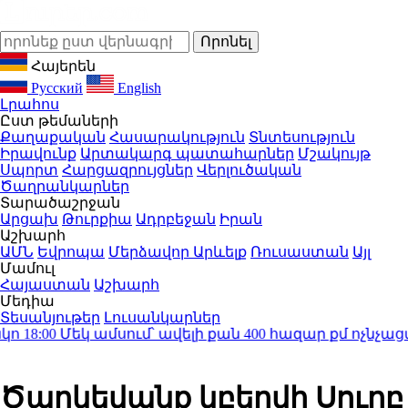
Հայերեն
Русский
English
Լրահոս
Ըստ թեմաների
Քաղաքական
Հասարակություն
Տնտեսություն
Իրավունք
Արտակարգ պատահարներ
Մշակույթ
Սպորտ
Հարցազրույցներ
Վերլուծական
Ծաղրանկարներ
Տարածաշրջան
Արցախ
Թուրքիա
Ադրբեջան
Իրան
Աշխարհ
ԱՄՆ
Եվրոպա
Մերձավոր Արևելք
Ռուսաստան
Այլ
Մամուլ
Հայաստան
Աշխարհ
Մեդիա
Տեսանյութեր
Լուսանկարներ
18:00
Մեկ ամսում՝ ավելի քան 400 հազար քմ ոչնչացվ
Ծաղկեվանք կբերվի Սուրբ