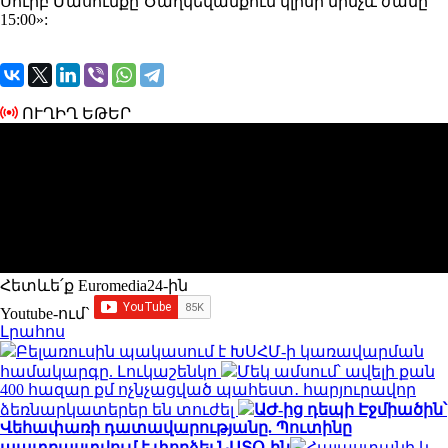
Սուրբ Մասունքը Ծաղկեվանքում կլինի մինչև ժամը
15:00»:
ՈՒՂԻՂ ԵԹԵՐ
Հետևե՛ք Euromedia24-ին
Youtube-ում`
Լրահոս
Բելառուսին պակասում է ԽՍՀՄ-ի կառավարման
համակարգը. Լուկաշենկո
Մեկ ամսում՝ ավելի քան
400 հազար քմ ոչնչացված պահեստ․ հարյուրավոր
ձեռնարկատերեր են տուժել
ԱԺ-ից դեպի Էջմիածին՝
Վեհափառի դատավարությանը. Պուտինը
պատրաստվում է փորձել ՆԱՏՕ-ին
Հայաստանի և