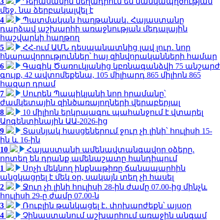
3
Դերասանին մեղադրում են մանկապղծության
մեջ․ նա ձերբակալվել է
4
Պատմական հաղթանակ․ Հայաստանը
դարձավ աշխարհի առաջնության մեդալային
հաշվարկի հաղթող
5
ՀՀ-ում ԱՄՆ դեսպանատնից լավ լուր․ նոր
հնարավորություններ՝ հայ զինվորականների համար
6
Գագիկ Ծառուկյանից կբռնագանձվի 75 անշարժ
գույք, 42 ավտոմեքենա, 105 միլիարդ 865 միլիոն 865
հազար դրամ
7
Սուրեն Պապիկյանի նոր հրամանը՝
ժամկետային զինծառայողների վերաբերյալ
8
10 միլիոն երկրպագու պահանջում է վտարել
Արգենտինային ԱԱ-2026-ից
9
Տասնյակ հասցեներում ջուր չի լինի՝ հուլիսի 15-
ին և 16-ին
10
Հայաստանի ամենավտանգավոր օձերը.
որտեղ են դրանք ամենաշատը հանդիպում
1
Սոչի մեկնող ինքնաթիռը ճանապարհին
անցկացրել է մեկ օր, սակայն տեղ չի հասել
2
Ջուր չի լինի հուլիսի 28-ին ժամը 07.00-ից մինչև
հուլիսի 29-ը ժամը 07.00-ն
3
Ռուբլին թանկացել է․ փոխարժեքն՝ այսօր
4
Չինաստանում աշխարհում առաջին անգամ