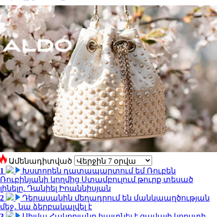
Ամենադիտված
1
Խստորեն դատապարտում եմ Ռուբեն
Ռուբինյանի կողմից Ստամբուլում թուրք տեսած
լինելը. Դանիել Իոաննիսյան
2
Դերասանին մեղադրում են մանկապղծության
մեջ․ նա ձերբակալվել է
3
Սիլվա Հակոբյանը հայտնել է ցավալի կորստի