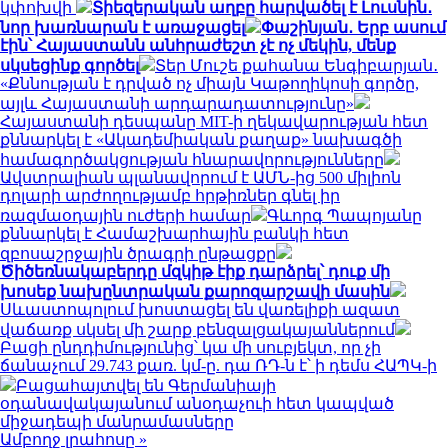
կփոխվի
Տիեզերական աղբը հարվածել է Լուսնին․
նոր խառնարան է առաջացել
Փաշինյան․ Երբ ասում
էին՝ Հայաստանն անհրաժեշտ չէ ոչ մեկին, մենք
սկսեցինք գործել
Տեր Մուշե քահանա Ենգիբարյան․
«Քննության է դրված ոչ միայն Կաթողիկոսի գործը,
այլև Հայաստանի արդարադատությունը»
Հայաստանի դեսպանը MIT-ի ղեկավարության հետ
քննարկել է «Ակադեմիական քաղաք» նախագծի
համագործակցության հնարավորությունները
Ավստրալիան պլանավորում է ԱՄՆ-ից 500 միլիոն
դոլարի արժողությամբ հրթիռներ գնել իր
ռազմաօդային ուժերի համար
Գևորգ Պապոյանը
քննարկել է Համաշխարհային բանկի հետ
զբոսաշրջային ծրագրի ընթացքը
Ծիծեռնակաբերդը մզկիթ էիք դարձրել՝ դուք մի
խոսեք նախընտրական քարոզարշավի մասին
Սևաստոպոլում խոստացել են վառելիքի ազատ
վաճառք սկսել մի շարք բենզալցակայաններում
Բացի ընդդիմությունից՝ կա մի սուբյեկտ, որ չի
ճանաչում 29.743 քառ. կմ-ը. դա ՌԴ-ն է՝ ի դեմս ՀԱՊԿ-ի
Բացահայտվել են Գերմանիայի
օդանավակայանում անօդաչուի հետ կապված
միջադեպի մանրամասները
Ամբողջ լրահոսը »