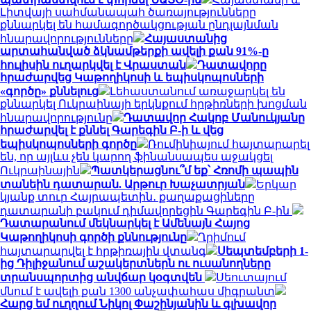
Լիտվայի սահմանապահ ծառայությունները
քննարկել են համագործակցության ընդլայնման
հնարավորությունները
Հայաստանից
արտահանված ձկնամթերքի ավելի քան 91%-ը
հուլիսին ուղարկվել է Վրաստան
Դատավորը
հրաժարվեց Կաթողիկոսի և եպիսկոպոսների
«գործը» քննելուց
Լեհաստանում առաջարկել են
քննարկել Ուկրաինայի երկնքում հրթիռների խոցման
հնարավորությունը
Դատավոր Հակոբ Մանուկյանը
հրաժարվել է քննել Գարեգին Բ-ի և վեց
եպիսկոպոսների գործը
Ռումինիայում հայտարարել
են, որ այլևս չեն կարող ֆինանսապես աջակցել
Ուկրաինային
Պատկերացնու՞մ եք՝ Հռոմի պապին
տանեին դատարան. Արթուր Խաչատրյան
Երկար
կյանք տուր Հայրապետին․ քաղաքացիները
դատարանի բակում դիմավորեցին Գարեգին Բ-ին
Դատարանում մեկնարկել է Ամենայն Հայոց
Կաթողիկոսի գործի քննությունը
Ղրիմում
հայտարարվել է հրթիռային վտանգ
Սեպտեմբերի 1-
ից Դիլիջանում աշակերտներն ու ուսանողները
տրանսպորտից անվճար կօգտվեն
Սեուտայում
մնում է ավելի քան 1300 անչափահաս միգրանտ
Հարց եմ ուղղում Նիկոլ Փաշինյանին և գլխավոր