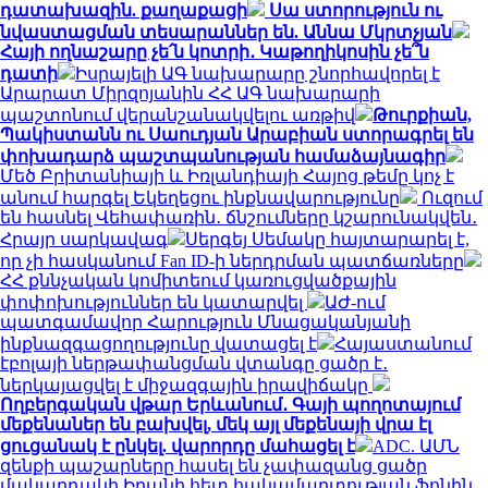
դատախազին. քաղաքացի
Սա ստորություն ու
նվաստացման տեսարաններ են. Աննա Մկրտչյան
Հայի ողնաշարը չե՛ն կոտրի․ Կաթողիկոսին չե՞ն
դատի
Իսրայելի ԱԳ նախարարը շնորհավորել է
Արարատ Միրզոյանին ՀՀ ԱԳ նախարարի
պաշտոնում վերանշանակվելու առթիվ
Թուրքիան,
Պակիստանն ու Սաուդյան Արաբիան ստորագրել են
փոխադարձ պաշտպանության համաձայնագիր
Մեծ Բրիտանիայի և Իռլանդիայի Հայոց թեմը կոչ է
անում հարգել Եկեղեցու ինքնավարությունը
Ուզում
են հասնել Վեհափառին․ ճնշումները կշարունակվեն․
Հրայր սարկավագ
Սերգեյ Սեմակը հայտարարել է,
որ չի հասկանում Fan ID-ի ներդրման պատճառները
ՀՀ քննչական կոմիտեում կառուցվածքային
փոփոխություններ են կատարվել
ԱԺ-ում
պատգամավոր Հարություն Մնացականյանի
ինքնազգացողությունը վատացել է
Հայաստանում
էբոլայի ներթափանցման վտանգը ցածր է․
ներկայացվել է միջազգային իրավիճակը
Ողբերգական վթար Երևանում․ Գայի պողոտայում
մեքենաներ են բախվել, մեկ այլ մեքենայի վրա էլ
ցուցանակ է ընկել. վարորդը մահացել է
ADC. ԱՄՆ
զենքի պաշարները հասել են չափազանց ցածր
մակարդակի Իրանի հետ հակամարտության ֆոնին