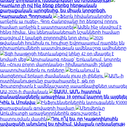
առաջ փորձառու դեմագոգներ են (տեսանյութ)
Կարևոր չի ով ինչ ձեռք բերեց հերթական
քաղաքական պրոցեսից, ես միայն կորցրեցի.
Կարապետ Պողոսյան
«Ֆելոն հիվանդանոցից
պոնչիկ ա ուզել». Գոռ Հակոբյանը իր ձեռքով որդու
համար պոնչիկ է պատրաստել
Ամեն ինչ սկսվում է
հենց հիմա․ Այս կենդանակերպի նշանների համար
բացվում է կյանքի բոլորովին նոր փուլ
2026
թվականի հունիսն ու հուլիսը Եվրոպայում դարձել են
դիտարկումների պատմության ամենաշոգ ամիսները
Տզի խայթոցի հետևանքով կինը 42 օր մնացել է
կոմայի մեջ
Արտակարգ դեպք՝ Երևանում․ կոտրել
են «Հույս բոլոր մարդկանց» հիմնադրամի շենքի
պատուհաններն ու դռները
Երևանում և
մարզերում երկար ժամանակ լույս չի լինելու
ԱՄՆ-ի
ոստիկանությունը բացահայտել է, թե որ
ֆուտբոլիստն է ամենաշատը uպառնալիքներ ստացել
ԱԱ-2026-ի ժամանակ
ՏԱՍՍ․ ԱՄՆ հատուկ
բանագնացներն առաջիկա 10 օրում կարող են այցելել
Կիև և Մոսկվա
Ինֆլուենսերներին կտուգանեն $5000
քաղաքական գովազդի համար
Մեդվեդևը
Արևմուտքի առաջնորդներին զգուշացրել է
հատուցման մասին
Դու ո՞վ ես, որ Կաթողիկոսին
ավազանի անունով ես դիմում․ Ամալյան (տեսանյութ)