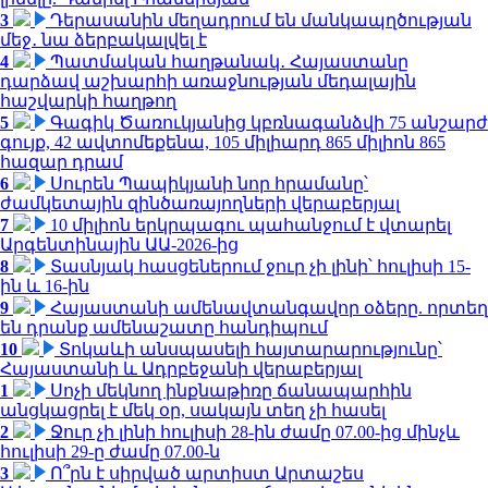
3
Դերասանին մեղադրում են մանկապղծության
մեջ․ նա ձերբակալվել է
4
Պատմական հաղթանակ․ Հայաստանը
դարձավ աշխարհի առաջնության մեդալային
հաշվարկի հաղթող
5
Գագիկ Ծառուկյանից կբռնագանձվի 75 անշարժ
գույք, 42 ավտոմեքենա, 105 միլիարդ 865 միլիոն 865
հազար դրամ
6
Սուրեն Պապիկյանի նոր հրամանը՝
ժամկետային զինծառայողների վերաբերյալ
7
10 միլիոն երկրպագու պահանջում է վտարել
Արգենտինային ԱԱ-2026-ից
8
Տասնյակ հասցեներում ջուր չի լինի՝ հուլիսի 15-
ին և 16-ին
9
Հայաստանի ամենավտանգավոր օձերը. որտեղ
են դրանք ամենաշատը հանդիպում
10
Տոկաևի անսպասելի հայտարարությունը՝
Հայաստանի և Ադրբեջանի վերաբերյալ
1
Սոչի մեկնող ինքնաթիռը ճանապարհին
անցկացրել է մեկ օր, սակայն տեղ չի հասել
2
Ջուր չի լինի հուլիսի 28-ին ժամը 07.00-ից մինչև
հուլիսի 29-ը ժամը 07.00-ն
3
Ո՞րն է սիրված արտիստ Արտաշես