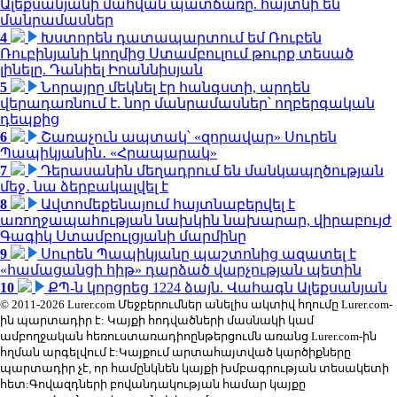
Ալեքսանյանի մահվան պատճառը. հայտնի են
մանրամասներ
4
Խստորեն դատապարտում եմ Ռուբեն
Ռուբինյանի կողմից Ստամբուլում թուրք տեսած
լինելը. Դանիել Իոաննիսյան
5
Նորայրը մեկնել էր հանգստի, արդեն
վերադառնում է. նոր մանրամասներ՝ ողբերգական
դեպքից
6
Շառաչուն ապտակ՝ «զորավար» Սուրեն
Պապիկյանին․ «Հրապարակ»
7
Դերասանին մեղադրում են մանկապղծության
մեջ․ նա ձերբակալվել է
8
Ավտոմեքենայում հայտնաբերվել է
առողջապահության նախկին նախարար, վիրաբույժ
Գագիկ Ստամբուլցյանի մարմինը
9
Սուրեն Պապիկյանը պաշտոնից ազատել է
«համացանցի հիթ» դարձած վարչության պետին
10
ՔՊ-ն կորցրեց 1224 ձայն. Վահագն Ալեքսանյան
© 2011-2026 Lurer.com Մեջբերումներ անելիս ակտիվ հղումը Lurer.com-
ին պարտադիր է: Կայքի հոդվածների մասնակի կամ
ամբողջական հեռուստառադիոընթերցումն առանց Lurer.com-ին
հղման արգելվում է:Կայքում արտահայտված կարծիքները
պարտադիր չէ, որ համընկնեն կայքի խմբագրության տեսակետի
հետ:Գովազդների բովանդակության համար կայքը