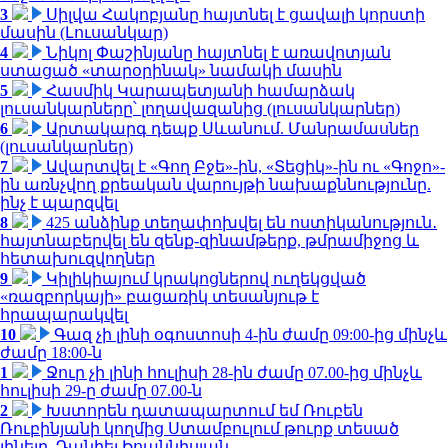
3
Սիլվա Հակոբյանը հայտնել է ցավալի կորստի
մասին (Լուսանկար)
4
Նիկոլ Փաշինյանը հայտնել է առավոտյան
ստացած «տարօրինակ» նամակի մասին
5
Հասմիկ Կարապետյանի համարձակ
լուսանկարները՝ լողավազանից (լուսանկարներ)
6
Արտակարգ դեպք Սևանում. Մանրամասներ
(լուսանկարներ)
7
Ավարտվել է «Գող Բջե»-ին, «Տեցիկ»-ին ու «Գոջո»-
ին առնչվող քրեական վարույթի նախաքննությունը.
ինչ է պարզվել
8
425 անձինք տեղափոխվել են ոստիկանություն․
հայտնաբերվել են զենք-զինամթերք, թմրամիջոց և
հետախուզվողներ
9
Կիլիկիայում կրակոցներով ուղեկցված
«ռազբորկայի» բացառիկ տեսանյութ է
հրապարակվել
10
Գազ չի լինի օգոստոսի 4-ին ժամը 09:00-ից մինչև
ժամը 18:00-ն
1
Ջուր չի լինի հուլիսի 28-ին ժամը 07.00-ից մինչև
հուլիսի 29-ը ժամը 07.00-ն
2
Խստորեն դատապարտում եմ Ռուբեն
Ռուբինյանի կողմից Ստամբուլում թուրք տեսած
լինելը. Դանիել Իոաննիսյան