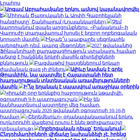
Լրահոս
Արգամ Աբրահամյանը երկու ամսով կալանավորվել
է
Միհրան Ծառուկյանի և Արփի Գաբրիելյանի
հանգիստը՝ Շանհայում (Լուսանկարներ)
Չեմ
կարողանում զսպել արցունքներս. «Բանակում»-ի
Վարուժը տաղավարում խոսել է եղբոր ողբերգական
կորստի մասին
Ինչպե՞ս պայքարել սեզոնային
ալերգիայի դեմ. պարզ մեթոդներ
2027 թվականից
Ֆինլանդիայի քաղաքացիություն ստանալու համար
պետք է հանձնել երկրի մասին գիտելիքների
քննություն
Բազմաթիվ հասցեներում երկար
ժամանակ գազ չի լինելու
Ալիևը նամակ է գրել
Թրամփին․ նա պատմել է Հայաստանի հետ
խաղաղության տնտեսական առավելությունների
մասին
Ի՞նչ եղանակ է սպասվում առաջիկա օրերին
Կիրակի օրը երկնքից հաջողություն կթափվի․
օգոստոսի 9-ի աստղագուշակ
Ինչ են
կանխատեսում աստղերը մեզ համար.
աստղագուշակ 2026 թվականի օգոստոսի 10-16-ի
համար
«Շերեմետևո» օդանավակայանում երկու
ուղևորուհի վազելով դուրս է եկել թռիչքադաշտ
(տեսանյութ)
Ողբերգական դեպք՝ Երևանում
Ընդդիմադիրների վիճակը նախանձելի չէ. իրենց