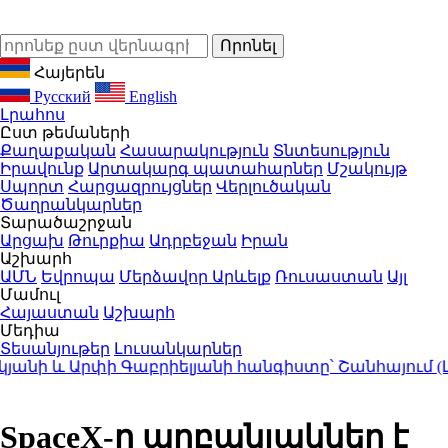
Հայերեն
Русский
English
Լրահոս
Ըստ թեմաների
Քաղաքական
Հասարակություն
Տնտեսություն
Իրավունք
Արտակարգ պատահարներ
Մշակույթ
Սպորտ
Հարցազրույցներ
Վերլուծական
Ծաղրանկարներ
Տարածաշրջան
Արցախ
Թուրքիա
Ադրբեջան
Իրան
Աշխարհ
ԱՄՆ
Եվրոպա
Մերձավոր Արևելք
Ռուսաստան
Այլ
Մամուլ
Հայաստան
Աշխարհ
Մեդիա
Տեսանյութեր
Լուսանկարներ
ի և Արփի Գաբրիելյանի հանգիստը՝ Շանհայում (Լու
SpaceX-ը արբանյակներ է