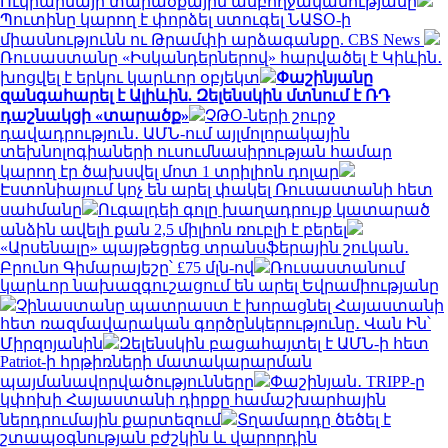
Ուկրաինայի տարածքային ամբողջականությանը
Պուտինը կարող է փորձել ստուգել ՆԱՏՕ-ի
միասնությունն ու Թրամփի արձագանքը. CBS News
Ռուսաստանը «Իսկանդերներով» հարվածել է Կիևին․
խոցվել է երկու կարևոր օբյեկտ
Փաշինյանը
զանգահարել է Ալիևին. Զելենսկին մտնում է ՌԴ
դաշնակցի «տարածք»
ՉԹՕ-ների շուրջ
դավադրություն․ ԱՄՆ-ում այլմոլորակային
տեխնոլոգիաների ուսումնասիրության համար
կարող էր ծախսվել մոտ 1 տրիլիոն դոլար
Էստոնիայում կոչ են արել փակել Ռուսաստանի հետ
սահմանը
Ուգալդեի գոլը խաղադրույք կատարած
անձին ավելի քան 2,5 միլիոն ռուբլի է բերել
«Արսենալը» պայթեցրեց տրանսֆերային շուկան․
Բրունո Գիմարայեշը՝ £75 մլն-ով
Ռուսաստանում
կարևոր նախազգուշացում են արել Եվրամիությանը
Չինաստանը պատրաստ է խորացնել Հայաստանի
հետ ռազմավարական գործընկերությունը․ Վան Ին՝
Միրզոյանին
Զելենսկին բացահայտել է ԱՄՆ-ի հետ
Patriot-ի հրթիռների մատակարարման
պայմանավորվածությունները
Փաշինյան․ TRIPP-ը
կփոխի Հայաստանի դիրքը համաշխարհային
ներդրումային քարտեզում
Տղամարդը ծեծել է
շտապօգնության բժշկին և վարորդին