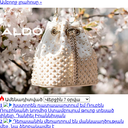
Ամբողջ լրահոսը »
Ամենադիտված
1
Խստորեն դատապարտում եմ Ռուբեն
Ռուբինյանի կողմից Ստամբուլում թուրք տեսած
լինելը. Դանիել Իոաննիսյան
2
Դերասանին մեղադրում են մանկապղծության
մեջ․ նա ձերբակալվել է