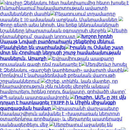
Վուչիչը Զելենսկու հետ հանդիպումից հետո խոսել է
Ուկրաինայում հակամարտության ավարտի
ժամկետների մասին
Բելառուսում տղամարդը
սպանել է 10 ամսական աղջկան. Մանրամասներ
Փողը գետի պես կհոսի. Այս երեք կենդանակերպի
նշանները կհարստանան օգոստոսի վերջին
Մեսիի
ընտանիքում՝ ցավալի կորուստ
Խոշոր հրդեհ
Սայաթ Նովայի բարձրահարկ շենքերից մեկում.
Բնակիչներ են տարհանվել
Իրանն ու Օմանը շատ
մոտ են Հորմուզի նեղուցի շուրջ համաձայնության
հասնելուն․ Արաղչի
Եվրամիության պայքարը
ռուսական գազի դեմ դանդաղել է
Մեդվեդևը խոսել
է Զելենսկու «գարշելի կարիերայի» ավարտի մասին
Որոնվում է նախաձեռնված քրեական վարույթի
շրջանակներում
Հիշեք, տիկին․ կան մայրեր, որ
հնարավորություն չեն ունեցել վերջին անգամ
համբուրելու իրենց որդու ճակատը. զոհվածի մայրը՝
ՔՊ-ական պատգամավորին
Ռուբիո․ ԱՄՆ-ը 201 մլն
դոլար է հատկացրել TRIPP-ի և Միջին միջանցքի
զարգացման համար
Վրաստանի վարչապետը
Սաակաշվիլուն անվանել է «խայտառակ կեղտոտ
օտարերկրյա գործակալ» և մեղադրել պատերազմ
սանձազերծելու մեջ
Սերբիայում աջակցել են