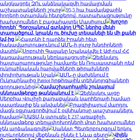
անցկացրել ԶՈւ անձնակազմի համալրման
աշխատանքների շուրջ
95,5 հա համայնքային
հողերի օտարման հետքերով․ դատախազությունը
խախտումներ է բացահայտել Մասիսում
Խոշոր
հրդեհ՝ Պռոշյանում գտնվող ՍՊԸ-ներից մեկի
տարածքում. կրակն ու ծուխը տեսանելի են մի քանի
կմ-ից
Հայտնի է դարձել Իրանի հետ
հակամարտությունում ԱՄՆ-ի լուրջ խնդիրների
մասին
Սրբուհի Գալյանը նշանակվել է ԱԺ-ում ՀՀ
կառավարության ներկայացուցիչ
Զելենսկու
հայտարարությունը համարել են Ռուսաստանի դեմ
ուկրաինական հարվածների թիրախների
փոփոխության նշան
ԱՄՆ-ը վախենում է
Ուկրաինայից Patriot հրթիռային տեխնոլոգիաների
գողությունից
Համաշխարհային շուկայում
սննդամթերքը թանկանում է
Զելենսկու այցը
Սերբիա Վուչիչի քաղաքական կարիերայի համար
սպառնալիք են անվանել
Բրազիլիայում մարդու
մազն օգտագործվում է օվկիանոսը պաշտպանելու
համար
ՍԱՏՄ-ն ստուգել է 237 առաքիչի․
սննդամթերք տեղափոխողների մոտ խախտումներ
չեն արձանագրվել
Սանկտ Պետերբուրգում երկու
ուղևորներով մեքենան ընկել է Նևա գետը
Վիլեն