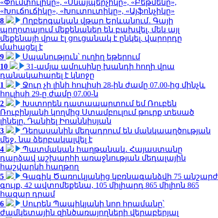
«Փումփուլիկը», «Սնայպերչիկը», «Բեթմենը»,
«Խուճուճիկը», «Խուտուտիկը», «Այֆոնչիկը»
8
Ողբերգական վթար Երևանում․ Գայի
պողոտայում մեքենաներ են բախվել, մեկ այլ
մեքենայի վրա էլ ցուցանակ է ընկել. վարորդը
մահացել է
9
Սպանություն՝ ուղիղ եթերում
10
31-ամյա ամուսինը խանդի հողի վրա
դանակահարել է կնոջը
1
Ջուր չի լինի հուլիսի 28-ին ժամը 07.00-ից մինչև
հուլիսի 29-ը ժամը 07.00-ն
2
Խստորեն դատապարտում եմ Ռուբեն
Ռուբինյանի կողմից Ստամբուլում թուրք տեսած
լինելը. Դանիել Իոաննիսյան
3
Դերասանին մեղադրում են մանկապղծության
մեջ․ նա ձերբակալվել է
4
Պատմական հաղթանակ․ Հայաստանը
դարձավ աշխարհի առաջնության մեդալային
հաշվարկի հաղթող
5
Գագիկ Ծառուկյանից կբռնագանձվի 75 անշարժ
գույք, 42 ավտոմեքենա, 105 միլիարդ 865 միլիոն 865
հազար դրամ
6
Սուրեն Պապիկյանի նոր հրամանը՝
ժամկետային զինծառայողների վերաբերյալ