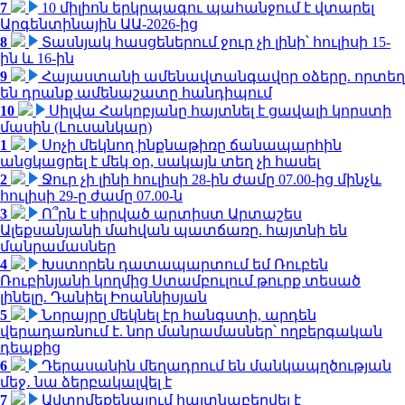
7
10 միլիոն երկրպագու պահանջում է վտարել
Արգենտինային ԱԱ-2026-ից
8
Տասնյակ հասցեներում ջուր չի լինի՝ հուլիսի 15-
ին և 16-ին
9
Հայաստանի ամենավտանգավոր օձերը. որտեղ
են դրանք ամենաշատը հանդիպում
10
Սիլվա Հակոբյանը հայտնել է ցավալի կորստի
մասին (Լուսանկար)
1
Սոչի մեկնող ինքնաթիռը ճանապարհին
անցկացրել է մեկ օր, սակայն տեղ չի հասել
2
Ջուր չի լինի հուլիսի 28-ին ժամը 07.00-ից մինչև
հուլիսի 29-ը ժամը 07.00-ն
3
Ո՞րն է սիրված արտիստ Արտաշես
Ալեքսանյանի մահվան պատճառը. հայտնի են
մանրամասներ
4
Խստորեն դատապարտում եմ Ռուբեն
Ռուբինյանի կողմից Ստամբուլում թուրք տեսած
լինելը. Դանիել Իոաննիսյան
5
Նորայրը մեկնել էր հանգստի, արդեն
վերադառնում է. նոր մանրամասներ՝ ողբերգական
դեպքից
6
Դերասանին մեղադրում են մանկապղծության
մեջ․ նա ձերբակալվել է
7
Ավտոմեքենայում հայտնաբերվել է