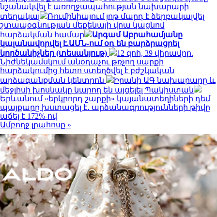
նշանակվել է առողջապահության նախարարի
տեղակալ
Ռումինիայում յոթ մարդ է ձերբակալվել
շտապօգնության մեքենայի վրա կացնով
հարձակման համար
Արգամ Աբրահամյանը
կալանավորվել է.ԱՄՆ-ում օդ են բարձրացրել
կործանիչներ (տեսանյութ)
12 զոհ, 39 վիրավոր.
Նիժնեկամսկում անօդաչու թռչող սարքի
հարձակումից հետո ստեղծվել է բժշկական
արձագանքման կենտրոն
Իրանի ԱԳ նախարարը և
մեջլիսի խոսնակը կարող են այցելել Պակիստան
Երևանում «երկրորդ շարքի» կայանատեղիների դեմ
պայքարը խստացել է․ արձանագրությունների թիվը
աճել է 172%-ով
Ամբողջ լրահոսը »