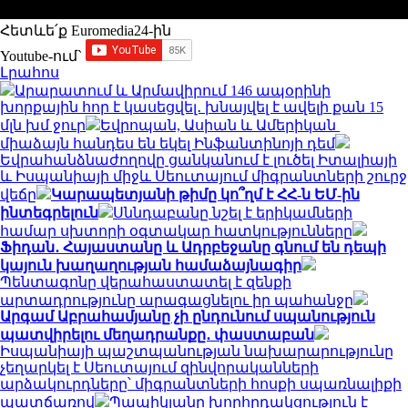
Հետևե՛ք Euromedia24-ին
Youtube-ում`
Լրահոս
Արարատում և Արմավիրում 146 ապօրինի
խորքային հոր է կասեցվել․ խնայվել է ավելի քան 15
մլն խմ ջուր
Եվրոպան, Ասիան և Ամերիկան ​​
միաձայն հանդես են եկել Ինֆանտինոյի դեմ
Եվրահանձնաժողովը ցանկանում է լուծել Իտալիայի
և Իսպանիայի միջև Սեուտայում միգրանտների շուրջ
վեճը
Կարապետյանի թիմը կո՞ղմ է ՀՀ-ն ԵՄ-ին
ինտեգրելուն
Սննդաբանը նշել է երիկամների
համար սխտորի օգտակար հատկությունները
Ֆիդան․ Հայաստանը և Ադրբեջանը գնում են դեպի
կայուն խաղաղության համաձայնագիր
Պենտագոնը վերահաստատել է զենքի
արտադրությունը արագացնելու իր պահանջը
Արգամ Աբրահամյանը չի ընդունում սպանություն
պատվիրելու մեղադրանքը․ փաստաբան
Իսպանիայի պաշտպանության նախարարությունը
չեղարկել է Սեուտայում զինվորականների
արձակուրդները՝ միգրանտների հոսքի սպառնալիքի
պատճառով
Պապիկյանը խորհրդակցություն է