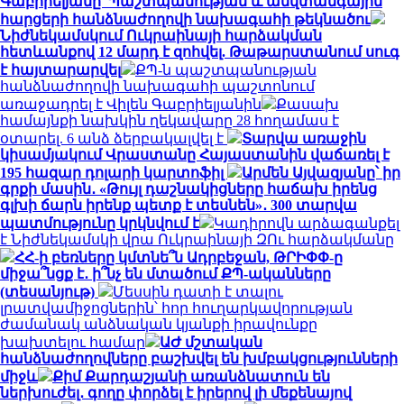
Գաբրիելյանը՝ Պաշտպանության և անվտանգային
հարցերի հանձնաժողովի նախագահի թեկնածու
Նիժնեկամսկում Ուկրաինայի հարձակման
հետևանքով 12 մարդ է զոհվել. Թաթարստանում սուգ
է հայտարարվել
ՔՊ-ն պաշտպանության
հանձնաժողովի նախագահի պաշտոնում
առաջադրել է Վիլեն Գաբրիելյանին
Քասախ
համայնքի նախկին ղեկավարը 28 հողամաս է
օտարել. 6 անձ ձերբակալվել է
Տարվա առաջին
կիսամյակում Վրաստանը Հայաստանին վաճառել է
195 հազար դոլարի կարտոֆիլ
Արմեն Այվազյանը՝ իր
գրքի մասին․ «Թույլ դաշնակիցները հաճախ իրենց
գլխի ճարն իրենք պետք է տեսնեն»․ 300 տարվա
պատմությունը կրկնվում է
Կադիրովն արձագանքել
է Նիժնեկամսկի վրա Ուկրաինայի ԶՈւ հարձակմանը
ՀՀ-ի բեռները կմտնե՞ն Ադրբեջան, ԹՐԻՓՓ-ը
միջա՞նցք է․ ի՞նչ են մտածում ՔՊ-ականները
(տեսանյութ)
Մեսսին դատի է տալու
լրատվամիջոցներին՝ հոր հուղարկավորության
ժամանակ անձնական կյանքի իրավունքը
խախտելու համար
ԱԺ մշտական
հանձնաժողովները բաշխվել են խմբակցությունների
միջև
Քիմ Քարդաշյանի առանձնատուն են
ներխուժել․ գողը փորձել է իրերով լի մեքենայով