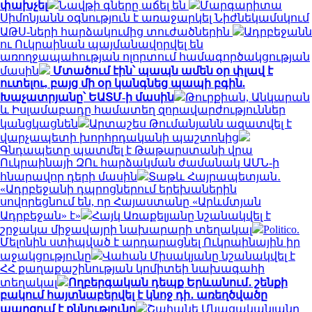
փախչել
Նավթի գները աճել են
Մարգարիտա
Սիմոնյանն օգնություն է առաջարկել Նիժնեկամսկում
ԱԹՍ-ների հարձակումից տուժածներին
Ադրբեջանն
ու Ուկրաինան պայմանավորվել են
առողջապահության ոլորտում համագործակցության
մասին
Մտածում էին՝ պապն ամեն օր փլավ է
ուտելու, բայց մի օր կանգնեց պապի բգին.
Խաչատրյանը՝ ԵԱՏՄ-ի մասին
Թուրքիան, Անկարան
և Իսլամաբադը համատեղ զորավարժություններ
կանցկացնեն
Արտաշես Թումանյանն ազատվել է
վարչապետի խորհրդականի պաշտոնից
Գնդապետը պատմել է Թաթարստանի վրա
Ուկրաինայի ԶՈւ հարձակման ժամանակ ԱՄՆ-ի
հնարավոր դերի մասին
Տաթև Հայրապետյան․
«Ադրբեջանի դպրոցներում երեխաներին
սովորեցնում են, որ Հայաստանը «Արևմտյան
Ադրբեջան» է»
Հայկ Առաքելյանը նշանակվել է
շրջակա միջավայրի նախարարի տեղակալ
Politico.
Մելոնին ստիպված է արդարացնել Ուկրաինային իր
աջակցությունը
Վահան Միսակյանը նշանակվել է
ՀՀ քաղաքաշինության կոմիտեի նախագահի
տեղակալ
Ողբերգական դեպք Երևանում․ շենքի
բակում հայտնաբերվել է կնոջ դի․ առեղծվածը
պարզում է քննությունը
Շահանե Մնացականյանը