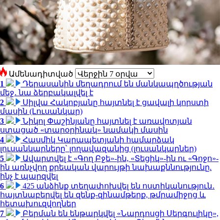
Ամենադիտված
1
Դերասանին մեղադրում են մանկապղծության
մեջ․ նա ձերբակալվել է
2
Սիլվա Հակոբյանը հայտնել է ցավալի կորստի
մասին (Լուսանկար)
3
Նիկոլ Փաշինյանը հայտնել է առավոտյան
ստացած «տարօրինակ» նամակի մասին
4
Հասմիկ Կարապետյանի համարձակ
լուսանկարները՝ լողավազանից (լուսանկարներ)
5
Ավարտվել է «Գող Բջե»-ին, «Տեցիկ»-ին ու «Գոջո»-
ին առնչվող քրեական վարույթի նախաքննությունը.
ինչ է պարզվել
6
425 անձինք տեղափոխվել են ոստիկանություն․
հայտնաբերվել են զենք-զինամթերք, թմրամիջոց և
հետախուզվողներ
7
Բերման են ենթարկվել «Նարդոսցի Սերգուլիկը»,