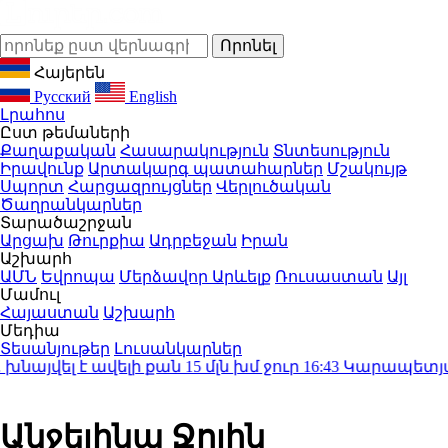
Հայերեն
Русский
English
Լրահոս
Ըստ թեմաների
Քաղաքական
Հասարակություն
Տնտեսություն
Իրավունք
Արտակարգ պատահարներ
Մշակույթ
Սպորտ
Հարցազրույցներ
Վերլուծական
Ծաղրանկարներ
Տարածաշրջան
Արցախ
Թուրքիա
Ադրբեջան
Իրան
Աշխարհ
ԱՄՆ
Եվրոպա
Մերձավոր Արևելք
Ռուսաստան
Այլ
Մամուլ
Հայաստան
Աշխարհ
Մեդիա
Տեսանյութեր
Լուսանկարներ
ել է ավելի քան 15 մլն խմ ջուր
16:43
Կարապետյանի թի
Անջելինա Ջոլին