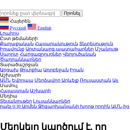
Հայերեն
Русский
English
Լրահոս
Ըստ թեմաների
Քաղաքական
Հասարակություն
Տնտեսություն
Իրավունք
Արտակարգ պատահարներ
Մշակույթ
Սպորտ
Հարցազրույցներ
Վերլուծական
Ծաղրանկարներ
Տարածաշրջան
Արցախ
Թուրքիա
Ադրբեջան
Իրան
Աշխարհ
ԱՄՆ
Եվրոպա
Մերձավոր Արևելք
Ռուսաստան
Այլ
Մամուլ
Հայաստան
Աշխարհ
Մեդիա
Տեսանյութեր
Լուսանկարներ
լ
0:30
Արմեն Ջիգարխանյանի խորթ որդին ԱՄՆ-ից գա
Մերկելը կարծում է, որ