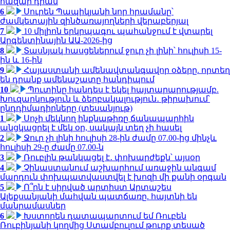
հազար դրամ
6
Սուրեն Պապիկյանի նոր հրամանը՝
ժամկետային զինծառայողների վերաբերյալ
7
10 միլիոն երկրպագու պահանջում է վտարել
Արգենտինային ԱԱ-2026-ից
8
Տասնյակ հասցեներում ջուր չի լինի՝ հուլիսի 15-
ին և 16-ին
9
Հայաստանի ամենավտանգավոր օձերը. որտեղ
են դրանք ամենաշատը հանդիպում
10
Պուտինը հանդես է եկել հայտարարությամբ.
Խուզարկություն և ձերբակալություն․ թիրախում՝
ընդդիմադիրները (տեսանյութ)
1
Սոչի մեկնող ինքնաթիռը ճանապարհին
անցկացրել է մեկ օր, սակայն տեղ չի հասել
2
Ջուր չի լինի հուլիսի 28-ին ժամը 07.00-ից մինչև
հուլիսի 29-ը ժամը 07.00-ն
3
Ռուբլին թանկացել է․ փոխարժեքն՝ այսօր
4
Չինաստանում աշխարհում առաջին անգամ
մարդուն փոխպատվաստվել է խոզի մի քանի օրգան
5
Ո՞րն է սիրված արտիստ Արտաշես
Ալեքսանյանի մահվան պատճառը. հայտնի են
մանրամասներ
6
Խստորեն դատապարտում եմ Ռուբեն
Ռուբինյանի կողմից Ստամբուլում թուրք տեսած