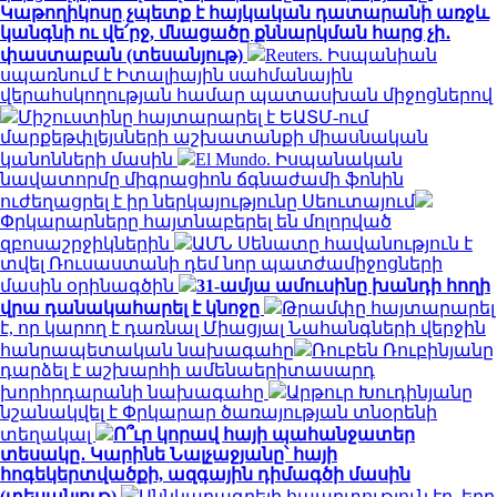
Կաթողիկոսը չպետք է հայկական դատարանի առջև
կանգնի ու վե՛րջ, մնացածը քննարկման հարց չի․
փաստաբան (տեսանյութ)
Reuters. Իսպանիան
սպառնում է Իտալիային սահմանային
վերահսկողության համար պատասխան միջոցներով
Միշուստինը հայտարարել է ԵԱՏՄ-ում
մարքեթփլեյսների աշխատանքի միասնական
կանոնների մասին
El Mundo. Իսպանական
նավատորմը միգրացիոն ճգնաժամի ֆոնին
ուժեղացրել է իր ներկայությունը Սեուտայում
Փրկարարները հայտնաբերել են մոլորված
զբոսաշրջիկներին
ԱՄՆ Սենատը հավանություն է
տվել Ռուսաստանի դեմ նոր պատժամիջոցների
մասին օրինագծին
31-ամյա ամուսինը խանդի հողի
վրա դանակահարել է կնոջը
Թրամփը հայտարարել
է, որ կարող է դառնալ Միացյալ Նահանգների վերջին
հանրապետական ​​նախագահը
Ռուբեն Ռուբինյանը
դարձել է աշխարհի ամենաերիտասարդ
խորհրդարանի նախագահը
Արթուր Խուդինյանը
նշանակվել է Փրկարար ծառայության տնօրենի
տեղակալ
Ո՞ւր կորավ հայի պահանջատեր
տեսակը․ Կարինե Նալչաջյանը՝ հայի
հոգեկերտվածքի, ազգային դիմագծի մասին
(տեսանյութ)
Աննկարագրելի հպարտություն էր, երբ