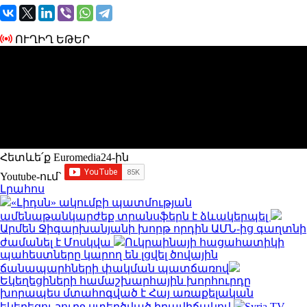
ՈՒՂԻՂ ԵԹԵՐ
Հետևե՛ք Euromedia24-ին
Youtube-ում`
Լրահոս
«Լիդսն» ակումբի պատմության
ամենաթանկարժեք տրանսֆերն է ձևակերպել
Արմեն Ջիգարխանյանի խորթ որդին ԱՄՆ-ից գաղտնի
ժամանել է Մոսկվա
Ուկրաինայի հացահատիկի
պահեստները կարող են լցվել ծովային
ճանապարհների փակման պատճառով
Եկեղեցիների համաշխարհային խորհուրդը
խորապես մտահոգված է Հայ առաքելական
եկեղեցու շուրջ ստեղծված իրավիճակով
Syria TV.