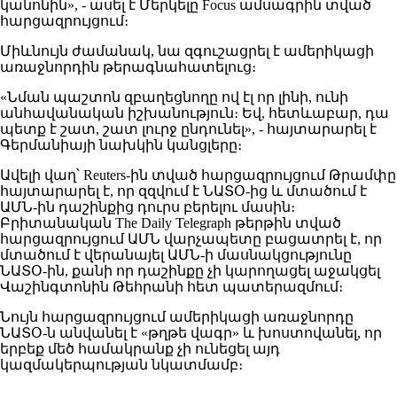
կանոնին», - ասել է Մերկելը Focus ամսագրին տված
հարցազրույցում։
Միևնույն ժամանակ, նա զգուշացրել է ամերիկացի
առաջնորդին թերագնահատելուց։
«Նման պաշտոն զբաղեցնողը ով էլ որ լինի, ունի
անհավանական իշխանություն։ Եվ, հետևաբար, դա
պետք է շատ, շատ լուրջ ընդունել», - հայտարարել է
Գերմանիայի նախկին կանցլերը։
Ավելի վաղ՝ Reuters-ին տված հարցազրույցում Թրամփը
հայտարարել է, որ զզվում է ՆԱՏՕ-ից և մտածում է
ԱՄՆ-ին դաշինքից դուրս բերելու մասին։
Բրիտանական The Daily Telegraph թերթին տված
հարցազրույցում ԱՄՆ վարչապետը բացատրել է, որ
մտածում է վերանայել ԱՄՆ-ի մասնակցությունը
ՆԱՏՕ-ին, քանի որ դաշինքը չի կարողացել աջակցել
Վաշինգտոնին Թեհրանի հետ պատերազմում։
Նույն հարցազրույցում ամերիկացի առաջնորդը
ՆԱՏՕ-ն անվանել է «թղթե վագր» և խոստովանել, որ
երբեք մեծ համակրանք չի ունեցել այդ
կազմակերպության նկատմամբ։