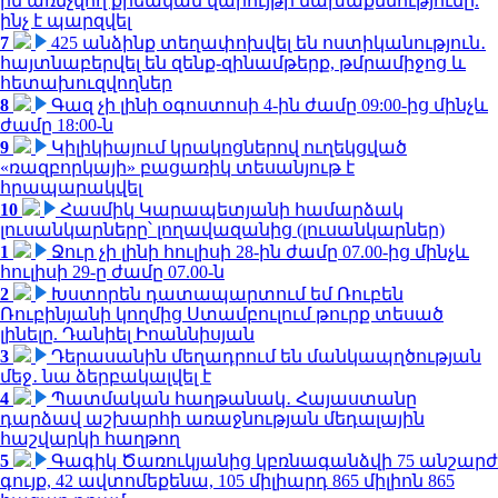
ին առնչվող քրեական վարույթի նախաքննությունը.
ինչ է պարզվել
7
425 անձինք տեղափոխվել են ոստիկանություն․
հայտնաբերվել են զենք-զինամթերք, թմրամիջոց և
հետախուզվողներ
8
Գազ չի լինի օգոստոսի 4-ին ժամը 09:00-ից մինչև
ժամը 18:00-ն
9
Կիլիկիայում կրակոցներով ուղեկցված
«ռազբորկայի» բացառիկ տեսանյութ է
հրապարակվել
10
Հասմիկ Կարապետյանի համարձակ
լուսանկարները՝ լողավազանից (լուսանկարներ)
1
Ջուր չի լինի հուլիսի 28-ին ժամը 07.00-ից մինչև
հուլիսի 29-ը ժամը 07.00-ն
2
Խստորեն դատապարտում եմ Ռուբեն
Ռուբինյանի կողմից Ստամբուլում թուրք տեսած
լինելը. Դանիել Իոաննիսյան
3
Դերասանին մեղադրում են մանկապղծության
մեջ․ նա ձերբակալվել է
4
Պատմական հաղթանակ․ Հայաստանը
դարձավ աշխարհի առաջնության մեդալային
հաշվարկի հաղթող
5
Գագիկ Ծառուկյանից կբռնագանձվի 75 անշարժ
գույք, 42 ավտոմեքենա, 105 միլիարդ 865 միլիոն 865