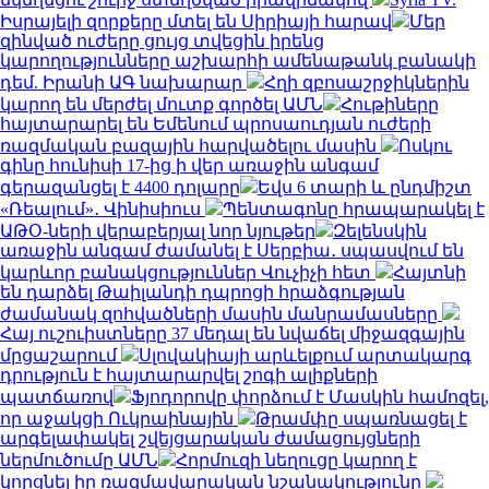
Իսրայելի զորքերը մտել են Սիրիայի հարավ
Մեր
զինված ուժերը ցույց տվեցին իրենց
կարողությունները աշխարհի ամենաթանկ բանակի
դեմ. Իրանի ԱԳ նախարար
Հղի զբոսաշրջիկներին
կարող են մերժել մուտք գործել ԱՄՆ
Հութիները
հայտարարել են Եմենում պրոսաուդյան ուժերի
ռազմական բազային հարվածելու մասին
Ոսկու
գինը հունիսի 17-ից ի վեր առաջին անգամ
գերազանցել է 4400 դոլարը
Եվս 6 տարի և ընդմիշտ
«Ռեալում»․ Վինիսիուս
Պենտագոնը հրապարակել է
ԱԹՕ-ների վերաբերյալ նոր նյութեր
Զելենսկին
առաջին անգամ ժամանել է Սերբիա․ սպասվում են
կարևոր բանակցություններ Վուչիչի հետ
Հայտնի
են դարձել Թաիլանդի դպրոցի հրաձգության
ժամանակ զոհվածների մասին մանրամասները
Հայ ուշուիստները 37 մեդալ են նվաճել միջազգային
մրցաշարում
Սլովակիայի արևելքում արտակարգ
դրություն է հայտարարվել շոգի ալիքների
պատճառով
Ֆյոդորովը փորձում է Մասկին համոզել,
որ աջակցի Ուկրաինային
Թրամփը սպառնացել է
արգելափակել շվեյցարական ժամացույցների
ներմուծումը ԱՄՆ
Հորմուզի նեղուցը կարող է
կորցնել իր ռազմավարական նշանակությունը