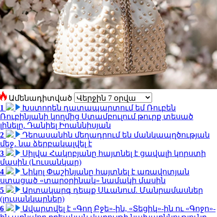
Ամենադիտված
1
Խստորեն դատապարտում եմ Ռուբեն
Ռուբինյանի կողմից Ստամբուլում թուրք տեսած
լինելը. Դանիել Իոաննիսյան
2
Դերասանին մեղադրում են մանկապղծության
մեջ․ նա ձերբակալվել է
3
Սիլվա Հակոբյանը հայտնել է ցավալի կորստի
մասին (Լուսանկար)
4
Նիկոլ Փաշինյանը հայտնել է առավոտյան
ստացած «տարօրինակ» նամակի մասին
5
Արտակարգ դեպք Սևանում. Մանրամասներ
(լուսանկարներ)
6
Ավարտվել է «Գող Բջե»-ին, «Տեցիկ»-ին ու «Գոջո»-