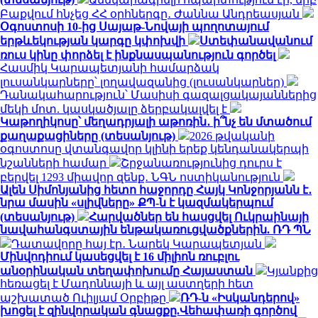
Բաքվում հնչեց ՀՀ օրհներգը․ Ժաննա Անդրեասյան
Օգոստոսի 10-ից Սայաթ-Նովայի պողոտայում
երթևեկության կարգը կփոխվի
Ստեփանավանում
ռուս կինը փորձել է ինքնասպանություն գործել
Հասմիկ Կարապետյանի համարձակ
լուսանկարները՝ լողավազանից (լուսանկարներ)
Դանակահարություն՝ Մասիսի գազալցակայաններից
մեկի մոտ. կասկածյալը ձերբակալվել է
Կաթողիկոսը՝ մեղադրյալի աթոռին․ ի՞նչ են մտածում
քաղաքացիները (տեսանյութ)
2026 թվականի
օգոստոսը վտանգավոր կլինի երեք կենդանակերպի
նշանների համար
Շրջանառությունից դուրս է
բերվել 1293 միավոր զենք․ ՆԳՆ ոստիկանություն
Ալեն Սիմոնյանից հետո հաջորդը Հայկ Կոնջորյանն է․
նրա մասին «սլիվները» ՔՊ-ն է կազմակերպում
(տեսանյութ)
Հարվածներ են հասցվել Ուկրաինայի
նավահանգստային ենթակառուցվածքներին. ՌԴ ՊՆ
Դատավորը հայ էր․ Նարեկ Կարապետյան
Մինվոդիում կասեցվել է 16 միլիոն ռուբլու
անօրինական տեղափոխումը Հայաստան
Կյանքից
հեռացել է Մադոննայի և այլ աստղերի հետ
աշխատած Ուիլյամ Օրբիթը
ՌԴ-ն «Իսկանդերով»
խոցել է զինվորական գնացքը.Վեհափառի գործով