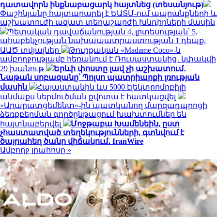
դատավորն ինքնաբացարկ հայտնեց (տեսանյութ)
Փաշինյանը հայտարարել է ԵԱՏՄ-ում ապրանքների և
աշխատուժի ազատ տեղաշարժի խնդիրների մասին
Պետական դավաճանության 4, լրտեսության՝ 5,
ահաբեկչության նախապատրաստության 1 դեպք.
ԱԱԾ տվյալներ
Թուրքական «Madame Coco»-ն
ամբողջությամբ հեռանում է Ռուսաստանից․ կփակվի
29 խանութ
Երևի փոստը լավ չի աշխատում․
Նաթան սրբազանը՝ Պոլսո պատրիարքի լռության
մասին
Հայաստանին ևս 5000 էլեկտրոմոբիլի
անմաքս ներմուծման քվոտա է հատկացվել
«Արարատցեմենտ»-ին պատկանող մարզադպրոցի
ձեռքբերման գործընթացում խախտումներ են
հայտնաբերվել
Մոջթաբա Խամենեին, ըստ
չհաստատված տեղեկությունների, գտնվում է
ծայրահեղ ծանր վիճակում․ IranWire
Ամբողջ լրահոսը »