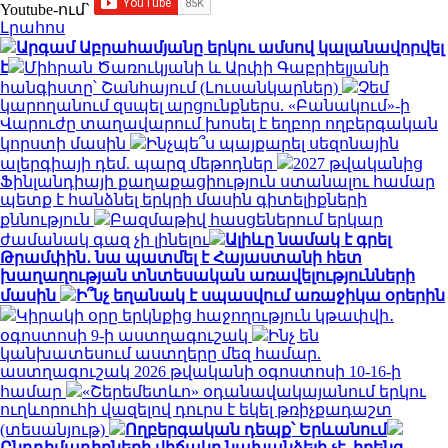
Youtube-ում`
Լրահոս
Արգամ Աբրահամյանը երկու ամսով կալանավորվել
է
Միհրան Ծառուկյանի և Արփի Գաբրիելյանի
հանգիստը՝ Շանհայում (Լուսանկարներ)
Չեմ
կարողանում զսպել արցունքներս. «Բանակում»-ի
Վարուժը տաղավարում խոսել է եղբոր ողբերգական
կորստի մասին
Ինչպե՞ս պայքարել սեզոնային
ալերգիայի դեմ. պարզ մեթոդներ
2027 թվականից
Ֆինլանդիայի քաղաքացիություն ստանալու համար
պետք է հանձնել երկրի մասին գիտելիքների
քննություն
Բազմաթիվ հասցեներում երկար
ժամանակ գազ չի լինելու
Ալիևը նամակ է գրել
Թրամփին․ նա պատմել է Հայաստանի հետ
խաղաղության տնտեսական առավելությունների
մասին
Ի՞նչ եղանակ է սպասվում առաջիկա օրերին
Կիրակի օրը երկնքից հաջողություն կթափվի․
օգոստոսի 9-ի աստղագուշակ
Ինչ են
կանխատեսում աստղերը մեզ համար.
աստղագուշակ 2026 թվականի օգոստոսի 10-16-ի
համար
«Շերեմետևո» օդանավակայանում երկու
ուղևորուհի վազելով դուրս է եկել թռիչքադաշտ
(տեսանյութ)
Ողբերգական դեպք՝ Երևանում
Ընդդիմադիրների վիճակը նախանձելի չէ. իրենց