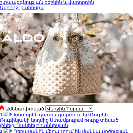
շտապօգնության բժշկին և վարորդին
Ամբողջ լրահոսը »
Ամենադիտված
1
Խստորեն դատապարտում եմ Ռուբեն
Ռուբինյանի կողմից Ստամբուլում թուրք տեսած
լինելը. Դանիել Իոաննիսյան
2
Դերասանին մեղադրում են մանկապղծության