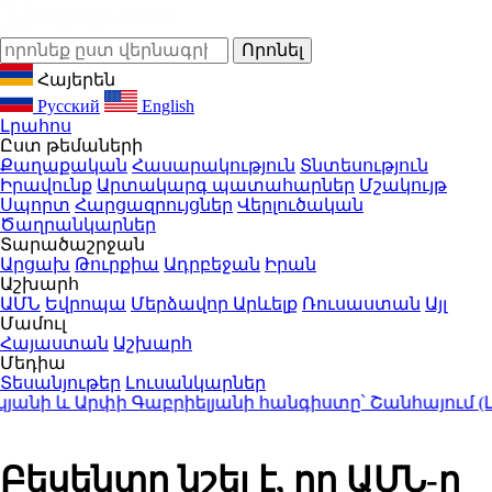
Հայերեն
Русский
English
Լրահոս
Ըստ թեմաների
Քաղաքական
Հասարակություն
Տնտեսություն
Իրավունք
Արտակարգ պատահարներ
Մշակույթ
Սպորտ
Հարցազրույցներ
Վերլուծական
Ծաղրանկարներ
Տարածաշրջան
Արցախ
Թուրքիա
Ադրբեջան
Իրան
Աշխարհ
ԱՄՆ
Եվրոպա
Մերձավոր Արևելք
Ռուսաստան
Այլ
Մամուլ
Հայաստան
Աշխարհ
Մեդիա
Տեսանյութեր
Լուսանկարներ
ի և Արփի Գաբրիելյանի հանգիստը՝ Շանհայում (Լու
Բեսենտը նշել է, որ ԱՄՆ-ը