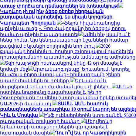
առաջ փորձառու դեմագոգներ են (տեսանյութ)
Կարևոր չի ով ինչ ձեռք բերեց հերթական
քաղաքական պրոցեսից, ես միայն կորցրեցի.
Կարապետ Պողոսյան
«Ֆելոն հիվանդանոցից
պոնչիկ ա ուզել». Գոռ Հակոբյանը իր ձեռքով որդու
համար պոնչիկ է պատրաստել
Ամեն ինչ սկսվում է
հենց հիմա․ Այս կենդանակերպի նշանների համար
բացվում է կյանքի բոլորովին նոր փուլ
2026
թվականի հունիսն ու հուլիսը Եվրոպայում դարձել են
դիտարկումների պատմության ամենաշոգ ամիսները
Տզի խայթոցի հետևանքով կինը 42 օր մնացել է
կոմայի մեջ
Արտակարգ դեպք՝ Երևանում․ կոտրել
են «Հույս բոլոր մարդկանց» հիմնադրամի շենքի
պատուհաններն ու դռները
Երևանում և
մարզերում երկար ժամանակ լույս չի լինելու
ԱՄՆ-ի
ոստիկանությունը բացահայտել է, թե որ
ֆուտբոլիստն է ամենաշատը uպառնալիքներ ստացել
ԱԱ-2026-ի ժամանակ
ՏԱՍՍ․ ԱՄՆ հատուկ
բանագնացներն առաջիկա 10 օրում կարող են այցելել
Կիև և Մոսկվա
Ինֆլուենսերներին կտուգանեն $5000
քաղաքական գովազդի համար
Մեդվեդևը
Արևմուտքի առաջնորդներին զգուշացրել է
հատուցման մասին
Դու ո՞վ ես, որ Կաթողիկոսին