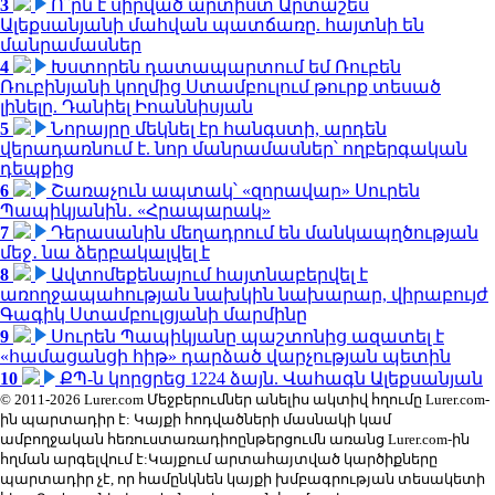
3
Ո՞րն է սիրված արտիստ Արտաշես
Ալեքսանյանի մահվան պատճառը. հայտնի են
մանրամասներ
4
Խստորեն դատապարտում եմ Ռուբեն
Ռուբինյանի կողմից Ստամբուլում թուրք տեսած
լինելը. Դանիել Իոաննիսյան
5
Նորայրը մեկնել էր հանգստի, արդեն
վերադառնում է. նոր մանրամասներ՝ ողբերգական
դեպքից
6
Շառաչուն ապտակ՝ «զորավար» Սուրեն
Պապիկյանին․ «Հրապարակ»
7
Դերասանին մեղադրում են մանկապղծության
մեջ․ նա ձերբակալվել է
8
Ավտոմեքենայում հայտնաբերվել է
առողջապահության նախկին նախարար, վիրաբույժ
Գագիկ Ստամբուլցյանի մարմինը
9
Սուրեն Պապիկյանը պաշտոնից ազատել է
«համացանցի հիթ» դարձած վարչության պետին
10
ՔՊ-ն կորցրեց 1224 ձայն. Վահագն Ալեքսանյան
© 2011-2026 Lurer.com Մեջբերումներ անելիս ակտիվ հղումը Lurer.com-
ին պարտադիր է: Կայքի հոդվածների մասնակի կամ
ամբողջական հեռուստառադիոընթերցումն առանց Lurer.com-ին
հղման արգելվում է:Կայքում արտահայտված կարծիքները
պարտադիր չէ, որ համընկնեն կայքի խմբագրության տեսակետի