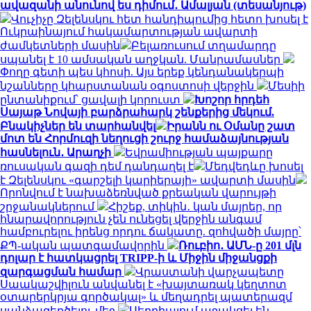
ավազանի անունով ես դիմում․ Ամալյան (տեսանյութ)
Վուչիչը Զելենսկու հետ հանդիպումից հետո խոսել է
Ուկրաինայում հակամարտության ավարտի
ժամկետների մասին
Բելառուսում տղամարդը
սպանել է 10 ամսական աղջկան. Մանրամասներ
Փողը գետի պես կհոսի. Այս երեք կենդանակերպի
նշանները կհարստանան օգոստոսի վերջին
Մեսիի
ընտանիքում՝ ցավալի կորուստ
Խոշոր հրդեհ
Սայաթ Նովայի բարձրահարկ շենքերից մեկում.
Բնակիչներ են տարհանվել
Իրանն ու Օմանը շատ
մոտ են Հորմուզի նեղուցի շուրջ համաձայնության
հասնելուն․ Արաղչի
Եվրամիության պայքարը
ռուսական գազի դեմ դանդաղել է
Մեդվեդևը խոսել
է Զելենսկու «գարշելի կարիերայի» ավարտի մասին
Որոնվում է նախաձեռնված քրեական վարույթի
շրջանակներում
Հիշեք, տիկին․ կան մայրեր, որ
հնարավորություն չեն ունեցել վերջին անգամ
համբուրելու իրենց որդու ճակատը. զոհվածի մայրը՝
ՔՊ-ական պատգամավորին
Ռուբիո․ ԱՄՆ-ը 201 մլն
դոլար է հատկացրել TRIPP-ի և Միջին միջանցքի
զարգացման համար
Վրաստանի վարչապետը
Սաակաշվիլուն անվանել է «խայտառակ կեղտոտ
օտարերկրյա գործակալ» և մեղադրել պատերազմ
սանձազերծելու մեջ
Սերբիայում աջակցել են