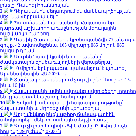
լինելը. Դանիել Իոաննիսյան
3
Դերասանին մեղադրում են մանկապղծության
մեջ․ նա ձերբակալվել է
4
Պատմական հաղթանակ․ Հայաստանը
դարձավ աշխարհի առաջնության մեդալային
հաշվարկի հաղթող
5
Գագիկ Ծառուկյանից կբռնագանձվի 75 անշարժ
գույք, 42 ավտոմեքենա, 105 միլիարդ 865 միլիոն 865
հազար դրամ
6
Սուրեն Պապիկյանի նոր հրամանը՝
ժամկետային զինծառայողների վերաբերյալ
7
10 միլիոն երկրպագու պահանջում է վտարել
Արգենտինային ԱԱ-2026-ից
8
Տասնյակ հասցեներում ջուր չի լինի՝ հուլիսի 15-
ին և 16-ին
9
Հայաստանի ամենավտանգավոր օձերը. որտեղ
են դրանք ամենաշատը հանդիպում
10
Տոկաևի անսպասելի հայտարարությունը՝
Հայաստանի և Ադրբեջանի վերաբերյալ
1
Սոչի մեկնող ինքնաթիռը ճանապարհին
անցկացրել է մեկ օր, սակայն տեղ չի հասել
2
Ջուր չի լինի հուլիսի 28-ին ժամը 07.00-ից մինչև
հուլիսի 29-ը ժամը 07.00-ն