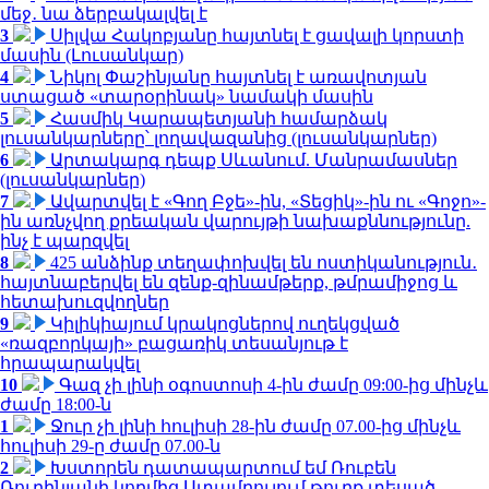
մեջ․ նա ձերբակալվել է
3
Սիլվա Հակոբյանը հայտնել է ցավալի կորստի
մասին (Լուսանկար)
4
Նիկոլ Փաշինյանը հայտնել է առավոտյան
ստացած «տարօրինակ» նամակի մասին
5
Հասմիկ Կարապետյանի համարձակ
լուսանկարները՝ լողավազանից (լուսանկարներ)
6
Արտակարգ դեպք Սևանում. Մանրամասներ
(լուսանկարներ)
7
Ավարտվել է «Գող Բջե»-ին, «Տեցիկ»-ին ու «Գոջո»-
ին առնչվող քրեական վարույթի նախաքննությունը.
ինչ է պարզվել
8
425 անձինք տեղափոխվել են ոստիկանություն․
հայտնաբերվել են զենք-զինամթերք, թմրամիջոց և
հետախուզվողներ
9
Կիլիկիայում կրակոցներով ուղեկցված
«ռազբորկայի» բացառիկ տեսանյութ է
հրապարակվել
10
Գազ չի լինի օգոստոսի 4-ին ժամը 09:00-ից մինչև
ժամը 18:00-ն
1
Ջուր չի լինի հուլիսի 28-ին ժամը 07.00-ից մինչև
հուլիսի 29-ը ժամը 07.00-ն
2
Խստորեն դատապարտում եմ Ռուբեն
Ռուբինյանի կողմից Ստամբուլում թուրք տեսած