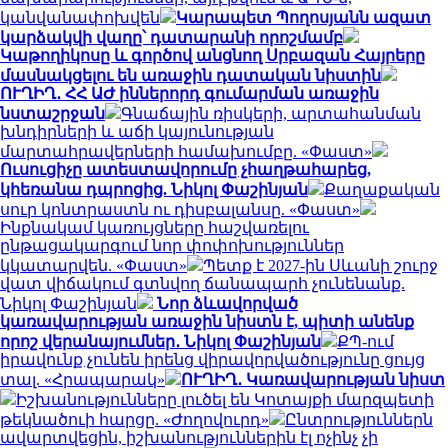
կանվանափոխվեն
Կարապետ Պողոսյանն ազատ
կարձակվի վաղը՝ դատարանի որոշմամբ
Կաթողիկոսը և գործով անցնող Սրբազան Հայրերը
մասնակցելու են առաջին դատական նիստին
ՈՒՂԻՂ․ ՀՀ ԱԺ իններորդ գումարման առաջին
նստաշրջան
Գնաճային ռիսկերի, արտահանման
խնդիրների և աճի կայունության
մարտահրավերների համախումբը. «Փաստ»
Ուսուցիչը ատեստավորումը չհաղթահարեց,
կհեռանա դպրոցից. Նիկոլ Փաշինյան
Քաղաքական
սուր կոնտրաստն ու դիսբալանսը. «Փաստ»
Ինքնակամ կառույցները հաշվառելու
ընթացակարգում նոր փոփոխություններ
կկատարվեն. «Փաստ»
Պետք է 2027-ին Սևանի շուրջ
վատ վիճակում գտնվող ճանապարհ չունենանք.
Նիկոլ Փաշինյան
Նոր ձևավորված
կառավարության առաջին նիստն է, պիտի անենք
որոշ վերանայումներ․ Նիկոլ Փաշինյան
ՔՊ-ում
իրավունք չունեն իրենց վիրավորվածությունը ցույց
տալ. «Հրապարակ»
ՈՒՂԻՂ․ Կառավարության նիստ
Իշխանությունները լուծել են Կոտայքի մարզպետի
թեկնածուի հարցը. «Ժողովուրդ»
Ընտրություններն
ավարտվեցին, իշխանություններին էլ ոչինչ չի