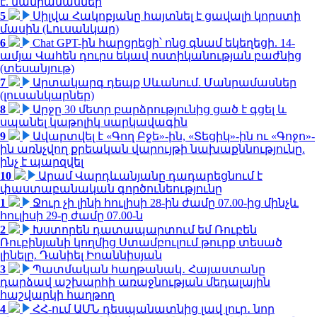
է. մանրամասներ
5
Սիլվա Հակոբյանը հայտնել է ցավալի կորստի
մասին (Լուսանկար)
6
Chat GPT-ին հարցրեցի՝ ոնց գնամ եկեղեցի. 14-
ամյա Վահեն դուրս եկավ ոստիկանության բաժնից
(տեսանյութ)
7
Արտակարգ դեպք Սևանում. Մանրամասներ
(լուսանկարներ)
8
Արջը 30 մետր բարձրությունից ցած է գցել և
սպանել կաթոլիկ սարկավագին
9
Ավարտվել է «Գող Բջե»-ին, «Տեցիկ»-ին ու «Գոջո»-
ին առնչվող քրեական վարույթի նախաքննությունը.
ինչ է պարզվել
10
Արամ Վարդևանյանը դադարեցնում է
փաստաբանական գործունեությունը
1
Ջուր չի լինի հուլիսի 28-ին ժամը 07.00-ից մինչև
հուլիսի 29-ը ժամը 07.00-ն
2
Խստորեն դատապարտում եմ Ռուբեն
Ռուբինյանի կողմից Ստամբուլում թուրք տեսած
լինելը. Դանիել Իոաննիսյան
3
Պատմական հաղթանակ․ Հայաստանը
դարձավ աշխարհի առաջնության մեդալային
հաշվարկի հաղթող
4
ՀՀ-ում ԱՄՆ դեսպանատնից լավ լուր․ նոր