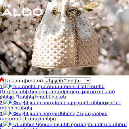
Ամենադիտված
1
Խստորեն դատապարտում եմ Ռուբեն
Ռուբինյանի կողմից Ստամբուլում թուրք տեսած
լինելը. Դանիել Իոաննիսյան
2
Փաշինյանի որոշմամբ պաշտոնանկություն է
տեղի ունեցել
3
Փաշինյանի որոշումներով 7 պաշտոնյա
ազատվել է պաշտոնից
4
Անահիտ Կիրակոսյանի դուստրն ամուսնանում