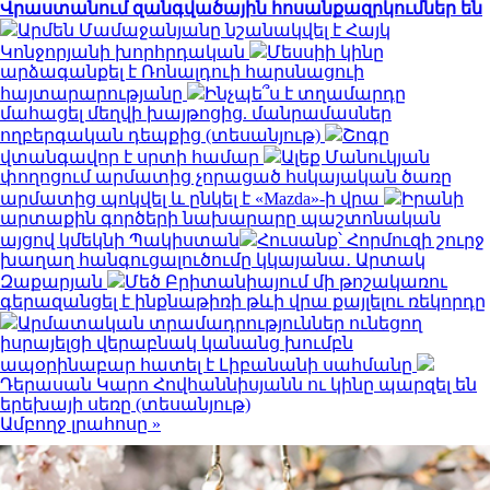
Վրաստանում զանգվածային հոսանքազրկումներ են
Արմեն Մամաջանյանը նշանակվել է Հայկ
Կոնջորյանի խորհրդական
Մեսսիի կինը
արձագանքել է Ռոնալդուի հարսնացուի
հայտարարությանը
Ինչպե՞ս է տղամարդը
մահացել մեղվի խայթոցից. մանրամասներ
ողբերգական դեպքից (տեսանյութ)
Շոգը
վտանգավոր է սրտի համար
Ալեք Մանուկյան
փողոցում արմատից չորացած հսկայական ծառը
արմատից պոկվել և ընկել է «Mazda»-ի վրա
Իրանի
արտաքին գործերի նախարարը պաշտոնական
այցով կմեկնի Պակիստան
Հուսանք՝ Հորմուզի շուրջ
խաղաղ հանգուցալուծումը կկայանա․ Արտակ
Զաքարյան
Մեծ Բրիտանիայում մի թոշակառու
գերազանցել է ինքնաթիռի թևի վրա քայլելու ռեկորդը
Արմատական տրամադրություններ ունեցող
իսրայելցի վերաբնակ կանանց խումբն
ապօրինաբար հատել է Լիբանանի սահմանը
Դերասան Կարո Հովհաննիսյանն ու կինը պարզել են
երեխայի սեռը (տեսանյութ)
Ամբողջ լրահոսը »