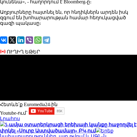
կունենա», - հաղորդում է Bloomberg-ը։
Աղբյուրները հայտնել են, որ հնդիկներն արդեն իսկ
զգում են խոհարարության համար հեղուկացված
գազի պակասը։
ՈՒՂԻՂ ԵԹԵՐ
Հետևե՛ք Euromedia24-ին
Youtube-ում`
Լրահոս
5-ամյա օտարերկրացի երեխայի կյանքը հաջողվել է
փրկել «Սուրբ Աստվածամայր» ԲԿ-ում
Երեք
նախարարություններ, այդ թվում և ԱԳՆ-ն,