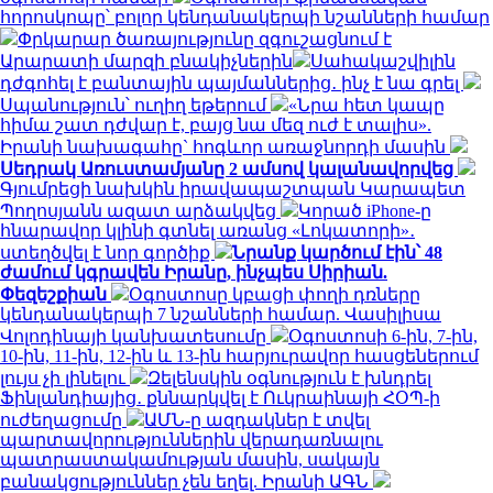
հորոսկոպը՝ բոլոր կենդանակերպի նշանների համար
Փրկարար ծառայությունը զգուշացնում է
Արարատի մարզի բնակիչներին
Սահակաշվիլին
դժգոհել է բանտային պայմաններից․ ինչ է նա գրել
Սպանություն՝ ուղիղ եթերում
«Նրա հետ կապը
հիմա շատ դժվար է, բայց նա մեզ ուժ է տալիս».
Իրանի նախագահը` հոգևոր առաջնորդի մասին
Սեդրակ Առուստամյանը 2 ամսով կալանավորվեց
Գյումրեցի նախկին իրավապաշտպան Կարապետ
Պողոսյանն ազատ արձակվեց
Կորած iPhone-ը
հնարավոր կլինի գտնել առանց «Լոկատորի»․
ստեղծվել է նոր գործիք
Նրանք կարծում էին՝ 48
ժամում կգրավեն Իրանը, ինչպես Սիրիան.
Փեզեշքիան
Օգոստոսը կբացի փողի դռները
կենդանակերպի 7 նշանների համար. Վասիլիսա
Վոլոդինայի կանխատեսումը
Օգոստոսի 6-ին, 7-ին,
10-ին, 11-ին, 12-ին և 13-ին հարյուրավոր հասցեներում
լույս չի լինելու
Զելենսկին օգնություն է խնդրել
Ֆինլանդիայից․ քննարկվել է Ուկրաինայի ՀՕՊ-ի
ուժեղացումը
ԱՄՆ-ը ազդակներ է տվել
պարտավորություններին վերադառնալու
պատրաստակամության մասին, սակայն
բանակցություններ չեն եղել. Իրանի ԱԳՆ