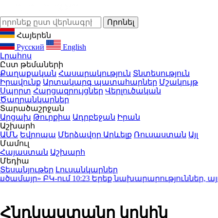
Հայերեն
Русский
English
Լրահոս
Ըստ թեմաների
Քաղաքական
Հասարակություն
Տնտեսություն
Իրավունք
Արտակարգ պատահարներ
Մշակույթ
Սպորտ
Հարցազրույցներ
Վերլուծական
Ծաղրանկարներ
Տարածաշրջան
Արցախ
Թուրքիա
Ադրբեջան
Իրան
Աշխարհ
ԱՄՆ
Եվրոպա
Մերձավոր Արևելք
Ռուսաստան
Այլ
Մամուլ
Հայաստան
Աշխարհ
Մեդիա
Տեսանյութեր
Լուսանկարներ
ամայր» ԲԿ-ում
10:23
Երեք նախարարություններ, այդ 
Հնդկաստանը կրկին