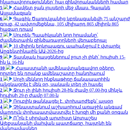
հնարավորություններ՝ հայ զինվորականների համար
5
Համլետ ջան լույսերի մեջ մնաս. Գայանե
Ասլամազյան
6
Գագիկ Ծառուկյանից կբռնագանձվի 75 անշարժ
գույք, 42 ավտոմեքենա, 105 միլիարդ 865 միլիոն 865
հազար դրամ
7
Սուրեն Պապիկյանի նոր հրամանը՝
ժամկետային զինծառայողների վերաբերյալ
8
10 միլիոն երկրպագու պահանջում է վտարել
Արգենտինային ԱԱ-2026-ից
9
Տասնյակ հասցեներում ջուր չի լինի՝ հուլիսի 15-
ին և 16-ին
10
Հայաստանի ամենավտանգավոր օձերը.
որտեղ են դրանք ամենաշատը հանդիպում
1
Սոչի մեկնող ինքնաթիռը ճանապարհին
անցկացրել է մեկ օր, սակայն տեղ չի հասել
2
Ջուր չի լինի հուլիսի 28-ին ժամը 07.00-ից մինչև
հուլիսի 29-ը ժամը 07.00-ն
3
Ռուբլին թանկացել է․ փոխարժեքն՝ այսօր
4
Չինաստանում աշխարհում առաջին անգամ
մարդուն փոխպատվաստվել է խոզի մի քանի օրգան
5
Ո՞րն է սիրված արտիստ Արտաշես
Ալեքսանյանի մահվան պատճառը. հայտնի են
մանրամասներ