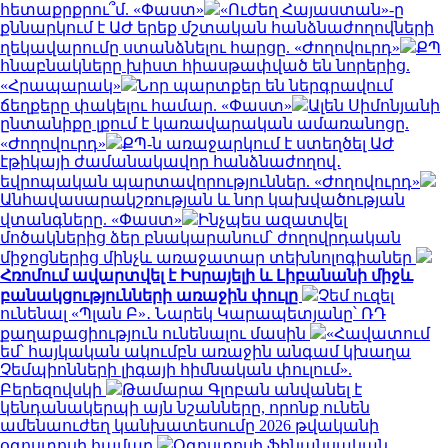
հետաքրքրու՞մ. «Փաստ»
«Ուժեղ Հայաստան»-ը
քննարկում է ԱԺ երեք մշտական հանձնաժողովների
ղեկավարումը ստանձնելու հարցը. «Ժողովուրդ»
ՔՊ
հնաբնակները խիստ հիասթափված են նորերից.
«Հրապարակ»
Նոր պարտքեր են ներգրավում
ճեղքերը փակելու համար. «Փաստ»
Ալեն Սիմոնյանի
ընտանիքը լքում է կառավարական ամառանոցը.
«Ժողովուրդ»
ՔՊ-ն առաջարկում է ստեղծել ԱԺ
էթիկայի ժամանակավոր հանձնաժողով․
եվրոպական պարտավորություններ. «Ժողովուրդ»
Անհավասարակշռության և նոր կախվածության
վտանգները. «Փաստ»
Ինչպես ազատվել
մոծակներից ձեր բնակարանում՝ ժողովրդական
միջոցներից մինչև առաջատար տեխնոլոգիաներ
Հռոմում ավարտվել է Իսրայելի և Լիբանանի միջև
բանակցությունների առաջին փուլը
Չեմ ուզել
ունենալ «Պլան Բ»․ Նարեկ Կարապետյանը՝ ՌԴ
քաղաքացիություն ունենալու մասին
«Հավատում
եմ՝ հայկական ակումբն առաջին անգամ կխաղա
Չեմպիոնների լիգայի հիմնական փուլում».
Բերեզովսկի
Թամարա Գլոբան անվանել է
կենդանակերպի այն նշանները, որոնք ունեն
ամենաուժեղ կանխատեսումը 2026 թվականի
օգոստոսի համար
Օգոստոսի ֆինանսական