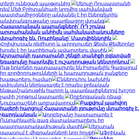
տեղի ունեցած պայթյունից
Սեուլը Ռուսաստանի
դեմ Մեծ Բրիտանիայի կողմից սահմանված
պատժամիջոցները անվանել է իր էներգետիկ
անվտանգությանը սպառնացող վտանգ
Հայաստանյան ապրանքների՝ ՌԴ շուկա
արտահանման անհիմն սահմանափակումները
մտահոգիչ են. Ռուբինյանը՝ Մատվիենկոյին
Հոլիվուդյան ռեժիսոր և պրոդյուսեր Ջեյմս Քեմերոնը
խոսել է իր կարիերան ավարտելու մասին
Աշտարակի դատարանի շենքի տանիքի բզկտված
եռագույնը հայտնվել է ուշադրության կենտրոնում
Ութ երկրներ դատապարտել են Իսրայելին Գազայում
իր գործողությունների և խաղաղության ջանքերը
խաթարելու համար
Ընկերուհու նախկին
ամուսնուն ներկայացել է որպես քրեական
ենթամշակույթին հարող և սպառնալիքներով խոշոր
չափի շորթում կատարել
Ողբերգական դեպք՝
Նուբարաշենի աղբավայրում
Բաքվում պահվող
հայերի հարցում Հայաստանի լռությունը մտահոգիչ է․
Վարդևանյան
Ադրբեջանը հայտարարել է
Ուկրաինային գազ մատակարարելու իր
պատրաստակամության մասին
Սեուտան
սպասում է միգրանտների նոր հոսքի
Աֆրիկան ​​
հրաժարվում է դոլարից. Economist
Թրամփը