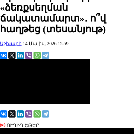
«ձեռքսեղման
ճակատամարտ»․ ո՞վ
հաղթեց (տեսանյութ)
Աշխարհ
14 Մայիս, 2026 15:59
ՈՒՂԻՂ ԵԹԵՐ