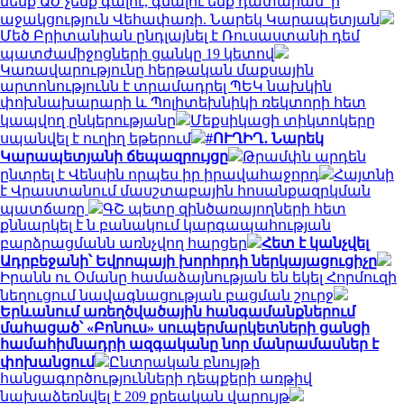
մենք ԱԺ չենք գալու, գնալու ենք դատարան՝ ի
աջակցություն Վեհափառի. Նարեկ Կարապետյան
Մեծ Բրիտանիան ընդլայնել է Ռուսաստանի դեմ
պատժամիջոցների ցանկը 19 կետով
Կառավարությունը հերթական մաքսային
արտոնությունն է տրամադրել ՊԵԿ նախկին
փոխնախարարի և Պոլիտեխնիկի ռեկտորի հետ
կապվող ընկերությանը
Մեքսիկացի տիկտոկերը
սպանվել է ուղիղ եթերում
#ՈՒՂԻՂ․ Նարեկ
Կարապետյանի ճեպազրույցը
Թրամփն արդեն
ընտրել է Վենսին որպես իր իրավահաջորդ
Հայտնի
է Վրաստանում մասշտաբային հոսանքազրկման
պատճառը
ԳՇ պետը զինծառայողների հետ
քննարկել է ն բանակում կարգապահության
բարձրացմանն առնչվող հարցեր
Հետ է կանչվել
Ադրբեջանի՝ Եվրոպայի խորհրդի ներկայացուցիչը
Իրանն ու Օմանը համաձայնության են եկել Հորմուզի
նեղուցում նավագնացության բացման շուրջ
Երևանում առեղծվածային հանգամանքներում
մահացած՝ «Բոնուս» սուպերմարկետների ցանցի
համահիմնադրի ազգականը նոր մանրամասներ է
փոխանցում
Ընտրական բնույթի
հանցագործությունների դեպքերի առթիվ
նախաձեռնվել է 209 քրեական վարույթ