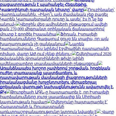
բացատրություն է պահանջել Հեգսեթից.
Կաթողիկոսի դատական նիստը՝ վաղը
Ռուբինյանը՝
Վարդևանյանին․ «Ինչո՞ւ այն ժամանակ չեք բացել
Կարեն Կարապետյանի դուռը և ասել՝ էս ի՞նչ եք
անում»
Վերջին վեց ամիսների ընթացքում ավելի
քան 270,000 միգրանտ օրինական ճանապարհով
մուտք է գործել Իսպանիա
Ֆիդան. Իսրայելի
հարձակումները Գազայում ցույց են տալիս, որ այն
խաղաղություն չի ցանկանում
Նարեկ
Կարապետյան․ «Ես կլինեմ Էջմիածնի դատարանի
դիմաց, վաղը ԱԺ-ում չենք լինելու»
Շվեդիայում 2026
թվականին զորակոչիկների թիվը կլինի
ամենաբարձրը տասնամյակների ընթացքում
Առանձնապես խոշոր չափերով շորթման, հոգեկան
ուժեղ տառապանք պատճառելու և
դատավարության մասնակցի լիազորությունների
իրականացմանը խոչընդոտելու վերաբերյալ
քրեական վարույթի նախաքննությունն ավարտվել է.
ՔԿ
Թուրքիայի ԱԳՆ-ը հայտարարել է, որ Իսրայելի
հարձակումները լուրջ սպառնալիք են Սիրիայի
կայունության համար
Օվերչուկը հայտարարել է՝
Հայաստանի և Ռուսաստանի
առևտրաշրջանառությունը կտրուկ նվազել է
Վաղը