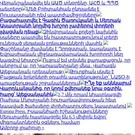
Վերանշանակվել են ԱԱԾ տնօրենը, ԱՀԾ և ՊՊԾ
պետերը
Մեծ Բրիտանիան ընդլայնել է
Ռուսաստանի դեմ պատժամիջոցները
Բացահայտվել է Գագիկ Ծառուկյանի և Սեդրակ
Ասատրյանի կողմից խոշոր չափերով փողերի
լվացման դեպք
Զինվորական քոլեջի նախկին
սաները պատմել են հաստատությունում տեղի
ունեցած uեռшկшն բռնnւթյnւնների մասին
Փաշինյանը ժամանել է Ղրղզստան․ կայանալու է
Եվրասիական միջկառավարական խորհրդի նեղ
կազմով նիստը
Ուզում եմ տեսնել քաղաքացուն, որ
անրջում ա, որ Կարապետյանը մնա․ Վահագն
Ալեքսանյան (տեսանյութ)
Թուրքիան սկսել է
Բալթյան երկրների օդային պարեկությունը՝ ՆԱՏՕ-ի
առաքելության շրջանակներում
Ի՞նչ եք ակնկալում
Վարդևանյանից, որ կողմ քվերակեք նրա օգտին․
հարց՝ Ալեքսանյանին
1,7 մլն դրամ կհատկացվի
Ռաիսա Մկրտչյանի հուղարկավորության հետ
կապված ծախսերը փոխհատուցելու նպատակով
Europa Press. Իսպանիայի իշխանությունները
Սեուտային հատկացրել են 6.5 միլիոն եվրո՝
միգրանտներին օգնելու համար
Ամբողջ լրահոսը »