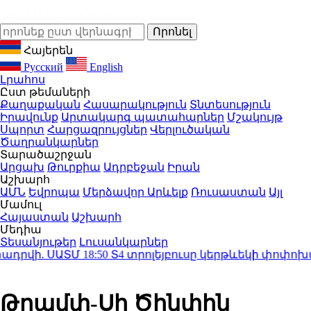
Հայերեն
Русский
English
Լրահոս
Ըստ թեմաների
Քաղաքական
Հասարակություն
Տնտեսություն
Իրավունք
Արտակարգ պատահարներ
Մշակույթ
Սպորտ
Հարցազրույցներ
Վերլուծական
Ծաղրանկարներ
Տարածաշրջան
Արցախ
Թուրքիա
Ադրբեջան
Իրան
Աշխարհ
ԱՄՆ
Եվրոպա
Մերձավոր Արևելք
Ռուսաստան
Այլ
Մամուլ
Հայաստան
Աշխարհ
Մեդիա
Տեսանյութեր
Լուսանկարներ
րվի. ՍԱՏՄ
18:50
Տ4 տրոլեյբուսը կերթևեկի փոփոխված
Թրամփ-Սի Ծինփին