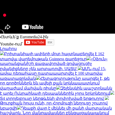
Հետևե՛ք Euromedia24-ին
Youtube-ում`
Լրահոս
Բրիտանիայի ափերի մոտ հայտնաբերվել է 162
տարվա վաղեմության Guinness գարեջուր
«Օձուն»
ապրանքանիշի գազավորված զովացուցիչ
ըմպելիքները չեն արտադրվի. ՍԱՏՄ
ԱՄՆ-ում 15-
ամյա դեռահասը դատապարտվել է 100 տարվա
ազատազրկման
Հետազոտությունը պարզել է, թե
որ գործոններն են ավելի քան կրկնապատկում
վաղաժամ մահվան ռիսկը
Զելենսկին պաշտոնանկ
է արել Ուկրաինայի դեսպաններին չորս երկրներում
Տ4 տրոլեյբուսը կերթևեկի փոփոխված երթուղով
Թուրքիան հույս ունի, որ Հորմուզի նեղուցը շուտով
կբացվի
Դեպքի վայր է մեկնել մի քանի մարտական
հաշվարկ. Նոր մանրամասներ բենզալցակայանում