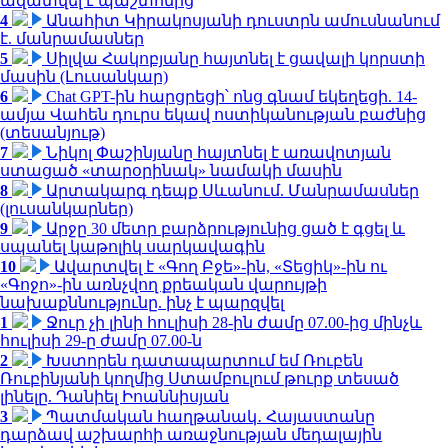
ազատվել է պաշտոնից
4
Անահիտ Կիրակոսյանի դուստրն ամուսնանում
է. մանրամասներ
5
Սիլվա Հակոբյանը հայտնել է ցավալի կորստի
մասին (Լուսանկար)
6
Chat GPT-ին հարցրեցի՝ ոնց գնամ եկեղեցի. 14-
ամյա Վահեն դուրս եկավ ոստիկանության բաժնից
(տեսանյութ)
7
Նիկոլ Փաշինյանը հայտնել է առավոտյան
ստացած «տարօրինակ» նամակի մասին
8
Արտակարգ դեպք Սևանում. Մանրամասներ
(լուսանկարներ)
9
Արջը 30 մետր բարձրությունից ցած է գցել և
սպանել կաթոլիկ սարկավագին
10
Ավարտվել է «Գող Բջե»-ին, «Տեցիկ»-ին ու
«Գոջո»-ին առնչվող քրեական վարույթի
նախաքննությունը. ինչ է պարզվել
1
Ջուր չի լինի հուլիսի 28-ին ժամը 07.00-ից մինչև
հուլիսի 29-ը ժամը 07.00-ն
2
Խստորեն դատապարտում եմ Ռուբեն
Ռուբինյանի կողմից Ստամբուլում թուրք տեսած
լինելը. Դանիել Իոաննիսյան
3
Պատմական հաղթանակ․ Հայաստանը
դարձավ աշխարհի առաջնության մեդալային