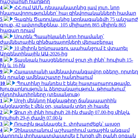
հաշվարկի հաղթող
4
ՀՀ-ում ԱՄՆ դեսպանատնից լավ լուր․ նոր
հնարավորություններ՝ հայ զինվորականների համար
5
Գագիկ Ծառուկյանից կբռնագանձվի 75 անշարժ
գույք, 42 ավտոմեքենա, 105 միլիարդ 865 միլիոն 865
հազար դրամ
6
Սուրեն Պապիկյանի նոր հրամանը՝
ժամկետային զինծառայողների վերաբերյալ
7
10 միլիոն երկրպագու պահանջում է վտարել
Արգենտինային ԱԱ-2026-ից
8
Տասնյակ հասցեներում ջուր չի լինի՝ հուլիսի 15-
ին և 16-ին
9
Հայաստանի ամենավտանգավոր օձերը. որտեղ
են դրանք ամենաշատը հանդիպում
10
Պուտինը հանդես է եկել հայտարարությամբ.
Խուզարկություն և ձերբակալություն․ թիրախում՝
ընդդիմադիրները (տեսանյութ)
1
Սոչի մեկնող ինքնաթիռը ճանապարհին
անցկացրել է մեկ օր, սակայն տեղ չի հասել
2
Ջուր չի լինի հուլիսի 28-ին ժամը 07.00-ից մինչև
հուլիսի 29-ը ժամը 07.00-ն
3
Ռուբլին թանկացել է․ փոխարժեքն՝ այսօր
4
Չինաստանում աշխարհում առաջին անգամ
մարդուն փոխպատվաստվել է խոզի մի քանի օրգան