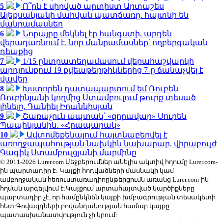
5
Ո՞րն է սիրված արտիստ Արտաշես
Ալեքսանյանի մահվան պատճառը. հայտնի են
մանրամասներ
6
Նորայրը մեկնել էր հանգստի, արդեն
վերադառնում է. նոր մանրամասներ՝ ողբերգական
դեպքից
7
1/15 ընտրատեղամասում վերահաշվարկի
արդյունքում 19 քվեաթերթիկներից 7-ը ճանաչվել է
վավեր
8
Խստորեն դատապարտում եմ Ռուբեն
Ռուբինյանի կողմից Ստամբուլում թուրք տեսած
լինելը. Դանիել Իոաննիսյան
9
Շառաչուն ապտակ՝ «զորավար» Սուրեն
Պապիկյանին․ «Հրապարակ»
10
Ավտոմեքենայում հայտնաբերվել է
առողջապահության նախկին նախարար, վիրաբույժ
Գագիկ Ստամբուլցյանի մարմինը
© 2011-2026 Lurer.com Մեջբերումներ անելիս ակտիվ հղումը Lurer.com-
ին պարտադիր է: Կայքի հոդվածների մասնակի կամ
ամբողջական հեռուստառադիոընթերցումն առանց Lurer.com-ին
հղման արգելվում է:Կայքում արտահայտված կարծիքները
պարտադիր չէ, որ համընկնեն կայքի խմբագրության տեսակետի
հետ:Գովազդների բովանդակության համար կայքը
պատասխանատվություն չի կրում: