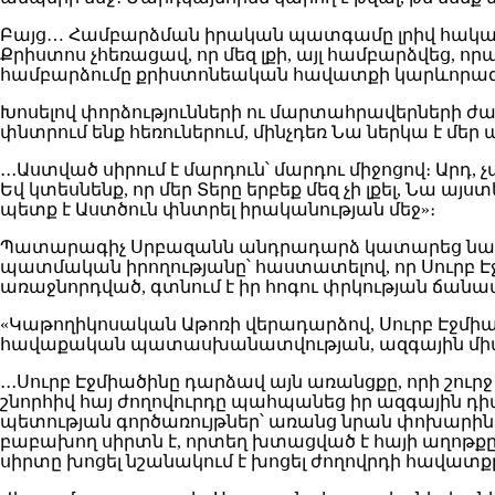
Բայց… Համբարձման իրական պատգամը լրիվ հակառակ
Քրիստոս չհեռացավ, որ մեզ լքի, այլ համբարձվեց, որպ
համբարձումը քրիստոնեական հավատքի կարևորագու
Խոսելով փորձությունների ու մարտահրավերների ժա
փնտրում ենք հեռուներում, մինչդեռ Նա ներկա է մե
․․․Աստված սիրում է մարդուն՝ մարդու միջոցով։ Արդ,
Եվ կտեսնենք, որ մեր Տերը երբեք մեզ չի լքել, Նա ա
պետք է Աստծուն փնտրել իրականության մեջ»։
Պատարագիչ Սրբազանն անդրադարձ կատարեց նաև Ամ
պատմական իրողությանը՝ հաստատելով, որ Սուրբ Էջ
առաջնորդված, գտնում է իր հոգու փրկության ճան
«Կաթողիկոսական Աթոռի վերադարձով, Սուրբ Էջմիա
հավաքական պատասխանատվության, ազգային միա
․․․Սուրբ Էջմիածինը դարձավ այն առանցքը, որի շո
շնորհիվ հայ ժողովուրդը պահպանեց իր ազգային դիմ
պետության գործառույթներ՝ առանց նրան փոխարինելո
բաբախող սիրտն է, որտեղ խտացված է հայի աղոթքը,
սիրտը խոցել նշանակում է խոցել ժողովրդի հավատքը,