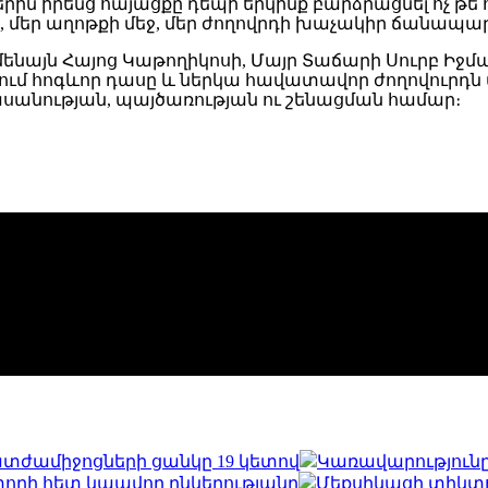
 իրենց հայացքը դեպի երկինք բարձրացնել ոչ թե հեռ
ջ, մեր աղոթքի մեջ, մեր ժողովրդի խաչակիր ճանապարհ
այն Հայոց Կաթողիկոսի, Մայր Տաճարի Սուրբ Իջմ
մ հոգևոր դասը և ներկա հավատավոր ժողովուրդն 
սանության, պայծառության ու շենացման համար։
ատժամիջոցների ցանկը 19 կետով
Կառավարությունը
րի հետ կապվող ընկերությանը
Մեքսիկացի տիկտոկ