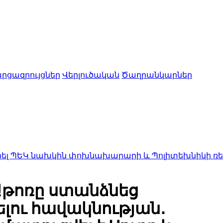
րցազրույցներ
Վերլուծական
Ծաղրանկարներ
խկին փոխնախարարի և Պոլիտեխնիկի ռեկտորի հետ 
Աթոռը ստանձնեց
լու հավակնության․