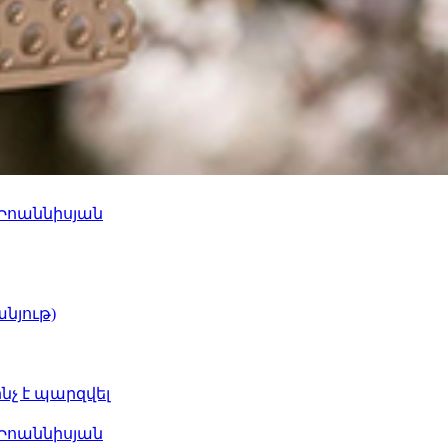
 Իոաննիսյան
նյութ)
ինչ է պարզվել
 Իոաննիսյան