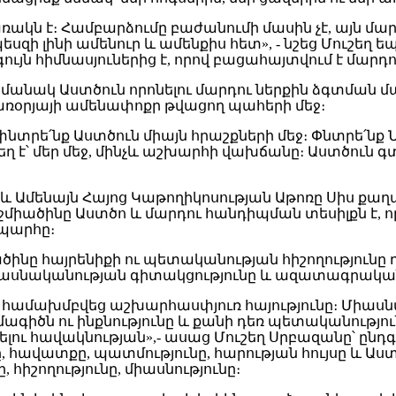
ն է։ Համբարձումը բաժանումի մասին չէ, այն մար
եսզի լինի ամենուր և ամենքիս հետ», - նշեց Մուշեղ ե
յն հիմնասյուներից է, որով բացահայտվում է մար
մանակ Աստծուն որոնելու մարդու ներքին ձգտման մ
ր առօրյայի ամենափոքր թվացող պահերի մեջ։
 չփնտրե՛նք Աստծուն միայն հրաշքների մեջ։ Փնտրե՛նք
յստեղ է՝ մեր մեջ, մինչև աշխարհի վախճանը։ Աստծուն
ենայն Հայոց Կաթողիկոսության Աթոռը Սիս քաղաք
միածինը Աստծո և մարդու հանդիպման տեսիլքն է, որ
ապարհը։
ծինը հայրենիքի ու պետականության հիշողությունը
սնականության գիտակցությունը և ազատագրական
ւրջ համախմբվեց աշխարհասփյուռ հայությունը։ Միաս
ագիծն ու ինքնությունը և քանի դեռ պետականությու
ւ հավակնության»,- ասաց Մուշեղ Սրբազանը՝ ընդգծե
 հավատքը, պատմությունը, հարության հույսը և Աս
 հիշողությունը, միասնությունը։