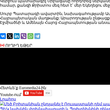
Վերջում պատարագիչ Սրբազանը հորդորեց ներկաներին
համար, քանզի Քրիստոս մեզ հետ է՝ մեր Եկեղեցու մե
Սուրբ Պատարագի ավարտին, նախագահությամբ Ամեն
Հայրապետական մաղթանք: Արարողության ընթացքու
Էջմիածնի և Ամենայն Հայոց Հայրապետության անսա
ՈՒՂԻՂ ԵԹԵՐ
Հետևե՛ք Euromedia24-ին
Youtube-ում`
Լրահոս
Մեծ Բրիտանիան ընդլայնել է Ռուսաստանի դեմ պ
ՊԵԿ նախկին փոխնախարարի և Պոլիտեխնիկի ռեկտո