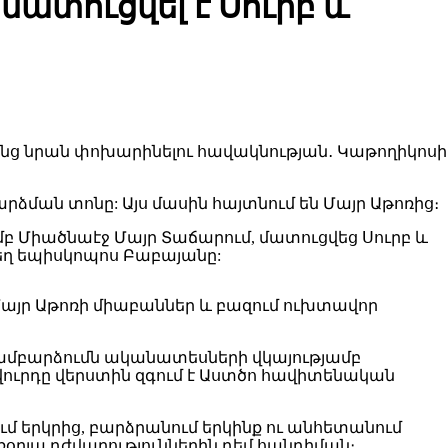
ատուցվել է Սուրբ և
րձման տոնը: Այս մասին հայտնում են Մայր Աթոռից։
բ Միածնաէջ Մայր Տաճարում, մատուցվեց Սուրբ և
եղ եպիսկոպոս Բաբայանը:
այր Աթոռի միաբաններ և բազում ուխտավոր
Համբարձումն ականատեսների վկայությամբ
ովուրդը վերստին զգում է Աստծո հավիտենական
ւմ երկրից, բարձրանում երկինք ու անհետանում
առօրյա դժվարություններին դեմ հանդիման։