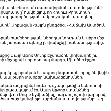
դկային բնության փառավորման պատմությունն է։
պիսկոպոսը՝ հավելելով, որ Հիսուս Քրիստոսի
դու փրկագործության ամբողջական պատկերը։
ասին՝ Սրբազան Հայրն ընդգծեց․ «Հաճախ Աստծուն
 Նրան համբերության, ներողամտության և սիրո մեջ։
 գտնելու համար պետք չէ փախչել իրականությունից,
ից Մայր Աթոռ Սուրբ Էջմիածին փոխադրելու
ի միջոցով և որտեղ հայ մարդը, Միածնի էջքով
 դարձրեց իրական և ապրող նպատակ, որից ծնվեցին
 պայքարի տարբեր նախաձեռնումներ։
նական ազգային, հոգևոր, մշակութային կենտրոնի
նը բացակայում էր, Մայր Աթոռը ստանձնեց
լով, որ Սուրբ Էջմիածինը հայ ժողովրդի դարերով
տծո առաջ կանգնելու արժանապատվությունը։ Այդ