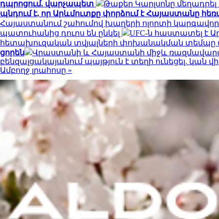
դպրոցում. վարչապետ
Թաքեր Կարլսոնը մեղադրել 
պնդում է, որ Արևմուտքը փորձում է Հայաստանը հեռ
Հայաստանում շահումով խաղերի ոլորտի կարգավոր
պատուհանից դուրս են ընկել
UFC-ն հաստատել է 
հետախուզական տվյալների փոխանակման տեմպը վե
ցորեն
Վրաստանի և Հայաստանի միջև ռազմավարակ
բենզալցակայանում պայթյուն է տեղի ունեցել. կան վ
Ամբողջ լրահոսը »