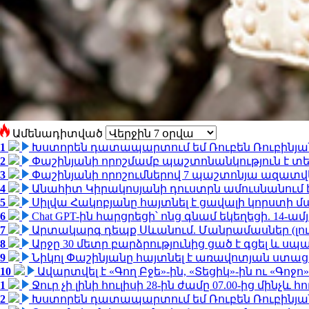
Ամենադիտված
1
Խստորեն դատապարտում եմ Ռուբեն Ռուբինյանի
2
Փաշինյանի որոշմամբ պաշտոնանկություն է տեղ
3
Փաշինյանի որոշումներով 7 պաշտոնյա ազատվ
4
Անահիտ Կիրակոսյանի դուստրն ամուսնանում 
5
Սիլվա Հակոբյանը հայտնել է ցավալի կորստի մ
6
Chat GPT-ին հարցրեցի՝ ոնց գնամ եկեղեցի. 14-
7
Արտակարգ դեպք Սևանում. Մանրամասներ (լո
8
Արջը 30 մետր բարձրությունից ցած է գցել և ս
9
Նիկոլ Փաշինյանը հայտնել է առավոտյան ստ
10
Ավարտվել է «Գող Բջե»-ին, «Տեցիկ»-ին ու «Գոջ
1
Ջուր չի լինի հուլիսի 28-ին ժամը 07.00-ից մինչև հո
2
Խստորեն դատապարտում եմ Ռուբեն Ռուբինյանի