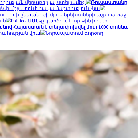
ղության վերաբերյալ ստելու մեջ
Ռուսաստանը
Կ-ի միջև որևէ հակամարտություն չկա
 ու որդի ընտանիքի մյուս երեխաների աչքի առաջ
ան
Politico. ԱՄՆ-ը կարծում է, որ Կիևի հետ
նով Հայաստան է տեղափոխվել մոտ 1000 տոննա
տահության վրա
Նորապատում գործող