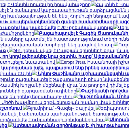
ել է Վենսին որպես իր իրավահաջորդ
Հայտնի է Վ
կել է ն բանակում կարգապահության բարձրացմանն 
նը համաձայնության են եկել Հորմուզի նեղուցում ն
ուս» սուպերմարկետների ցանցի համահիմնադրի ազ
 առթիվ նախաձեռնվել է 209 քրեական վարույթ
Վեր
տժամիջոցները
Բացահայտվել է Գագիկ Ծառուկյանի
ն սաները պատմել են հաստատությունում տեղի ունեց
միջկառավարական խորհրդի նեղ կազմով նիստը
Ուզո
ւթ)
Թուրքիան սկսել է Բալթյան երկրների օդային պ
 որ կողմ քվերակեք նրա օգտին․ հարց՝ Ալեքսանյանին
ատուցելու նպատակով
Europa Press. Իսպանիայի իշ
 կարողանան խլել, պայքարում ենք իրենց ապօրինու
 միանա ԵՄ-ին
Նիկոլ Փաշինյանը աշխատանքային այ
յունը բացահայտել է շաքարախտի ռիսկը նվազեցնել
է Հասմիկ Խոջյանի մեքենայի վրա. նա բողոքով դիմ
թյունների զարգացման ուղիները
Փաշինյանի որոշմա
մտել են իրենց եզրափակիչ փուլ
Պաշտոնական․ Մոհա
. Մեծի խաչմերուկ երթևեկության համար փակ է լինել
աշտոնում
Գյումրիում «Գազել» է այրվել
Եգիպտոսու
նակվել է պետական պահպանության ծառայության
որձարկվել է ուկրաինացի զինվորների վրա
Անդրան
նից
Ատեստավորման գործընթաց է, չի հաղթահարում