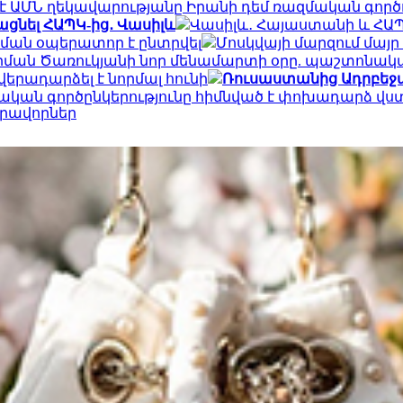
է ԱՄՆ ղեկավարությանը Իրանի դեմ ռազմական գործո
ացնել ՀԱՊԿ-ից․ Վասիլև
Վասիլև․ Հայաստանի և ՀԱՊ
ման օպերատոր է ընտրվել
Մոսկվայի մարզում մայր
Արման Ծառուկյանի նոր մենամարտի օրը. պաշտոնակ
րադարձել է նորմալ հունի
Ռուսաստանից Ադրբեջա
ան գործընկերությունը հիմնված է փոխադարձ վս
իրավորներ