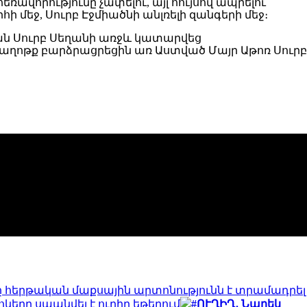
ավորությունը չափելու, այլ հույսով ապրելու
ի մեջ, Սուրբ Էջմիածնի անլռելի զանգերի մեջ։
ան Սուրբ Սեղանի առջև կատարվեց
աղոթք բարձրացրեցին առ Աստված Մայր Աթոռ Սուրբ
 հերթական մաքսային արտոնությունն է տրամադրել
երը սպանվել է ուղիղ եթերում
#ՈՒՂԻՂ․ Նարեկ