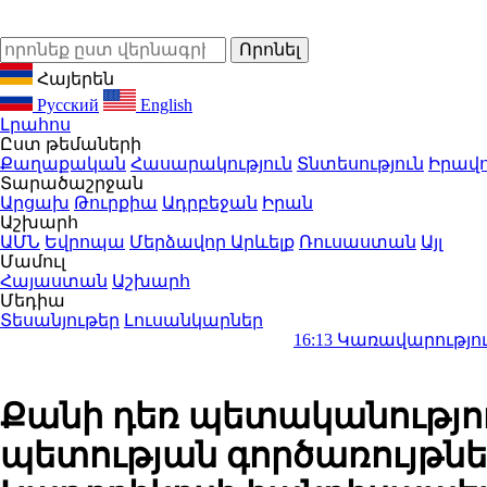
Հայերեն
Русский
English
Լրահոս
Ըստ թեմաների
Քաղաքական
Հասարակություն
Տնտեսություն
Իրավո
Տարածաշրջան
Արցախ
Թուրքիա
Ադրբեջան
Իրան
Աշխարհ
ԱՄՆ
Եվրոպա
Մերձավոր Արևելք
Ռուսաստան
Այլ
Մամուլ
Հայաստան
Աշխարհ
Մեդիա
Տեսանյութեր
Լուսանկարներ
16:13
Կառավարությունը հերթակա
Քանի դեռ պետականությու
պետության գործառույթնե