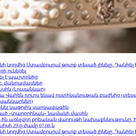
 կողմից Ստամբուլում թուրք տեսած լինելը. Դանիել
ի ունեցել
ել է պաշտոնից
է. մանրամասներ
ասին (Լուսանկար)
ամյա Վահեն դուրս եկավ ոստիկանության բաժնից (տեսա
ւսանկարներ)
պանել կաթոլիկ սարկավագին
ացած «տարօրինակ» նամակի մասին
ո»-ին առնչվող քրեական վարույթի նախաքննությունը. 
ւլիսի 29-ը ժամը 07.00-ն
 կողմից Ստամբուլում թուրք տեսած լինելը. Դանիել