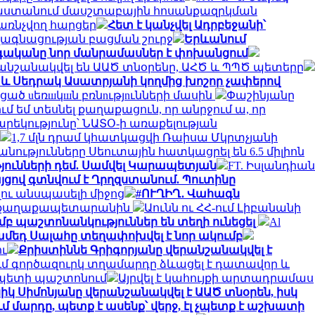
րաստանում մասշտաբային հոսանքազրկման
առնչվող հարցեր
Հետ է կանչվել Ադրբեջանի՝
ավագնացության բացման շուրջ
Երևանում
գականը նոր մանրամասներ է փոխանցում
անշանակվել են ԱԱԾ տնօրենը, ԱՀԾ և ՊՊԾ պետերը
 և Սեդրակ Ասատրյանի կողմից խոշոր չափերով
ած uեռшկшն բռնnւթյnւնների մասին
Փաշինյանը
ւմ եմ տեսնել քաղաքացուն, որ անրջում ա, որ
արեկությունը՝ ՆԱՏՕ-ի առաքելության
1,7 մլն դրամ կհատկացվի Ռաիսա Մկրտչյանի
խանությունները Սեուտային հատկացրել են 6.5 միլիոն
թյունների դեմ. Սամվել Կարապետյան
FT. Իսլանդիան
ցով գտնվում է Ղրղզստանում. Պուտինը
ու անսպասելի միջոց
#ՈՒՂԻՂ․ Վահագն
ել է քաղաքապետարանին
Աունն ու ՀՀ-ում Լիբանանի
մբ պաշտոնանկություններ են տեղի ունեցել
Al
մեդ Սալահը տեղափոխվել է նոր ակումբ
ու
Քրիստիննե Գրիգորյանը վերանշանակվել է
մ գործազուրկ տղամարդը ձևացել է դատավոր և
 պետի պաշտոնում
Այրվել է կահույքի արտադրամաս
իկ Սիմոնյանը վերանշանակվել է ԱԱԾ տնօրեն, իսկ
 մարդը, պետք է ասենք՝ վերջ, էլ չպետք է աշխատի