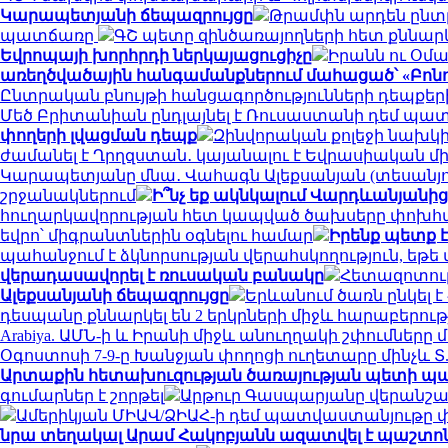
Կարապետյանի ճեպազրույցը
Թրամփն արդեն ընտր
պատճառը
ԳՇ պետը զինծառայողների հետ քննար
Եվրոպայի խորհրդի ներկայացուցիչը
Իրանն ու Օմա
առեղծվածային հանգամանքներում մահացած՝ «Բոն
Ընտրական բնույթի հանցագործությունների դեպքերի
Մեծ Բրիտանիան ընդլայնել է Ռուսաստանի դեմ պա
փողերի լվացման դեպք
Զինվորական քոլեջի նախկի
ժամանել է Ղրղզստան․ կայանալու է Եվրասիական 
Կարապետյանը մնա․ Վահագն Ալեքսանյան (տեսանյո
շրջանակներում
Ի՞նչ եք ակնկալում Վարդևանյանից,
հուղարկավորության հետ կապված ծախսերը փոխհ
եվրո՝ միգրանտներին օգնելու համար
Իրենք պետք է
պահանջում է ձկնորսության վերահսկողություն, եթե
վերադասավորել է ռուսական բանակը
Հետազոտութ
Ալեքսանյանի ճեպազրույցը
Երևանում ծառն ընկել 
դեսպանը քննարկել են 2 երկրների միջև հարաբերու
Arabiya. ԱՄՆ-ի և Իրանի միջև անուղղակի շփումները 
Օգոստոսի 7-9-ը Խանջյան փողոցի ուղետարը մինչև Տ
Արտաքին հետախուզության ծառայության պետի պ
գումարներ է շորթել
Արթուր Գասպարյանը վերանշա
Ամերիկյան ՄԻԱՎ/ՁԻԱՀ-ի դեմ պատվաստանյութը փ
նրա տեղակալ Արամ Հակոբյանն ազատվել է պաշտո