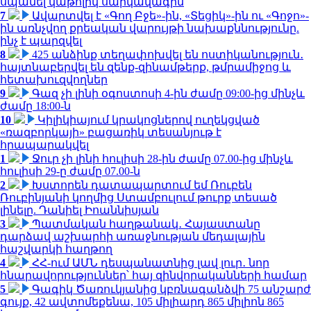
սպանել կաթոլիկ սարկավագին
7
Ավարտվել է «Գող Բջե»-ին, «Տեցիկ»-ին ու «Գոջո»-
ին առնչվող քրեական վարույթի նախաքննությունը.
ինչ է պարզվել
8
425 անձինք տեղափոխվել են ոստիկանություն․
հայտնաբերվել են զենք-զինամթերք, թմրամիջոց և
հետախուզվողներ
9
Գազ չի լինի օգոստոսի 4-ին ժամը 09:00-ից մինչև
ժամը 18:00-ն
10
Կիլիկիայում կրակոցներով ուղեկցված
«ռազբորկայի» բացառիկ տեսանյութ է
հրապարակվել
1
Ջուր չի լինի հուլիսի 28-ին ժամը 07.00-ից մինչև
հուլիսի 29-ը ժամը 07.00-ն
2
Խստորեն դատապարտում եմ Ռուբեն
Ռուբինյանի կողմից Ստամբուլում թուրք տեսած
լինելը. Դանիել Իոաննիսյան
3
Պատմական հաղթանակ․ Հայաստանը
դարձավ աշխարհի առաջնության մեդալային
հաշվարկի հաղթող
4
ՀՀ-ում ԱՄՆ դեսպանատնից լավ լուր․ նոր
հնարավորություններ՝ հայ զինվորականների համար
5
Գագիկ Ծառուկյանից կբռնագանձվի 75 անշարժ
գույք, 42 ավտոմեքենա, 105 միլիարդ 865 միլիոն 865