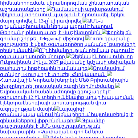
հիմնանորոգման, վերանորոգման շինարարական
աշխատանքները
Դամասկոսի արվարձանում
միկրոավտոբուսում պայթյուն է որոտացել․ երկու
մարդ զոհվել է, 13-ը՝ վիրավորվել
ԱՄՆ-ն
դիվանագիտական ներկայացում է խաղում.
Թեհրանը քննադատել է Վաշինգտոնին
Փորձել են
գումար շորթել Telegram-ի միջոցով
Ուռուցքաբանը
զգուշացրել է վեյփ օգտագործող կանանց՝ քաղցկեղի
ռիսկի մասին
Ո՞ր հիվանդության դեմ պայքարում է
օգտակար սուրճի մրուրը
Զելենսկին հույս ունի, որ
Ուկրաինան մինչև 2027 թվականը կմշակի սեփական
բալիստիկ հրթիռային համակարգ
Օդանավում
գտնվող 13 ուղևոր է տուժել. Հնդկաստան
Հարավային Կորեան խնդրել է Մեծ Բրիտանիային
չխոչընդոտել ռուսական գազի ներմուծմանը
Եվրոպական հանձնաժողովը զգուշացրել է
օգոստոսի 12-ին տեղի ունենալիք արևի խավարման
էլեկտրաէներգիայի արտադրության վրա
ազդեցության մասին
Լայպցիգի
օդանավակայանում ինքնաթիռում հայտնաբերվել է
զինամթերքով լիքը ինքնաթիռ
Թրամփը
պաշտպանել է ԱՄՆ պաշտպանության
նախարարին․ «Չափազանց գոհ եմ նրա
աշխատանքից»
Մինչև հինգ հազար միգրանտ