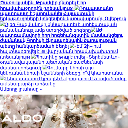
Ծառուկյանին. Թրամփը ընտրել է իր
իրավահաջորդին (տեսանյութ)
Ռուսաստանը
պատրաստ է շարունակել Հայաստանի
երկաթուղիների կոնցեսիոն կառավարումը. Օվերչուկ
Օլեգ Գազմանովը քննադատել է արհեստական
բանականությամբ ստեղծված երգերը
ԱԺ
պատգամավորի հոր հոգեհանգստին մասնակցելու
ժամանակ Գորիսի էկոպարեկային ծառայության
պետը հանկարծամահ է եղել
«Էմ Ջի»-ում
հայտնաբերվել է 38 վարչական իրավախախտում
(տեսանյութ)
Պուտինը թույլ է տվել «Շերեմետևո»
օդանավակայանի պետական բաժնեմասի
մասնավորեցումը
Գումարը կհոսի այս
կենդանակերպի նշանների ձեռքը. ո՞վ կհարստանա
Լեհաստանում կբացեն Եվրոպայում Աստվածամոր
ամենաբարձր արձանը
Ամբողջ լրահոսը »