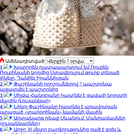
Ամենադիտված
1
Խստորեն դատապարտում եմ Ռուբեն
Ռուբինյանի կողմից Ստամբուլում թուրք տեսած
լինելը. Դանիել Իոաննիսյան
2
Փաշինյանի որոշումներով 7 պաշտոնյա
ազատվել է պաշտոնից
3
Սիլվա Հակոբյանը հայտնել է ցավալի կորստի
մասին (Լուսանկար)
4
Նիկոլ Փաշինյանը հայտնել է առավոտյան
ստացած «տարօրինակ» նամակի մասին
5
Արտակարգ դեպք Սևանում. Մանրամասներ
(լուսանկարներ)
6
Արջը 30 մետր բարձրությունից ցած է գցել և