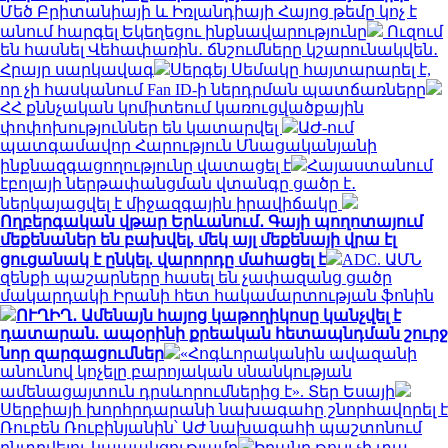
Մեծ Բրիտանիայի և Իռլանդիայի Հայոց թեմը կոչ է
անում հարգել Եկեղեցու ինքնավարությունը
Ուզում
են հասնել Վեհափառին․ ճնշումները կշարունակվեն․
Հրայր սարկավագ
Սերգեյ Սեմակը հայտարարել է,
որ չի հասկանում Fan ID-ի ներդրման պատճառները
ՀՀ քննչական կոմիտեում կառուցվածքային
փոփոխություններ են կատարվել
ԱԺ-ում
պատգամավոր Հարություն Մնացականյանի
ինքնազգացողությունը վատացել է
Հայաստանում
էբոլայի ներթափանցման վտանգը ցածր է․
ներկայացվել է միջազգային իրավիճակը
Ողբերգական վթար Երևանում․ Գայի պողոտայում
մեքենաներ են բախվել, մեկ այլ մեքենայի վրա էլ
ցուցանակ է ընկել. վարորդը մահացել է
ADC. ԱՄՆ
զենքի պաշարները հասել են չափազանց ցածր
մակարդակի Իրանի հետ հակամարտության ֆոնին
ՈՒՂԻՂ․ Ամենայն հայոց կաթողիկոսը կանչվել է
դատարան. ապօրինի քրեական հետապնդման շուրջ
նոր զարգացումներ
«Հոգևորականին ավազանի
անունով կոչելը բարոյական սնանկության
ամենացայտուն դրսևորումներից է». Տեր Եսայի
Սերբիայի խորհրդարանի նախագահը շնորհավորել է
Ռուբեն Ռուբինյանին՝ ԱԺ նախագահի պաշտոնում
ընտրվելու կապակցությամբ
Իրանը թույլ չի տա