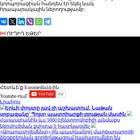
կորպորացիան հանդես էր եկել նաև
հրապարակային ներողությամբ:
ՈՒՂԻՂ ԵԹԵՐ
Հետևե՛ք Euromedia24-ին
Youtube-ում`
Լրահոս
Երևի փոստը լավ չի աշխատում․ Նաթան
սրբազանը՝ Պոլսո պատրիարքի լռության մասին
Հայաստանին ևս 5000 էլեկտրոմոբիլի անմաքս
ներմուծման քվոտա է հատկացվել
«Արարատցեմենտ»-ին պատկանող մարզադպրոցի
ձեռքբերման գործընթացում խախտումներ են