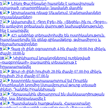
5
Նիկոլ Փաշինյանը հայտնել է առավոտյան
ստացած «տարօրինակ» նամակի մասին
6
Արտակարգ դեպք Սևանում. Մանրամասներ
(լուսանկարներ)
7
Ավարտվել է «Գող Բջե»-ին, «Տեցիկ»-ին ու «Գոջո»-
ին առնչվող քրեական վարույթի նախաքննությունը.
ինչ է պարզվել
8
425 անձինք տեղափոխվել են ոստիկանություն․
հայտնաբերվել են զենք-զինամթերք, թմրամիջոց և
հետախուզվողներ
9
Գազ չի լինի օգոստոսի 4-ին ժամը 09:00-ից մինչև
ժամը 18:00-ն
10
Կիլիկիայում կրակոցներով ուղեկցված
«ռազբորկայի» բացառիկ տեսանյութ է
հրապարակվել
1
Ջուր չի լինի հուլիսի 28-ին ժամը 07.00-ից մինչև
հուլիսի 29-ը ժամը 07.00-ն
2
Խստորեն դատապարտում եմ Ռուբեն
Ռուբինյանի կողմից Ստամբուլում թուրք տեսած
լինելը. Դանիել Իոաննիսյան
3
Դերասանին մեղադրում են մանկապղծության
մեջ․ նա ձերբակալվել է
4
Պատմական հաղթանակ․ Հայաստանը
դարձավ աշխարհի առաջնության մեդալային