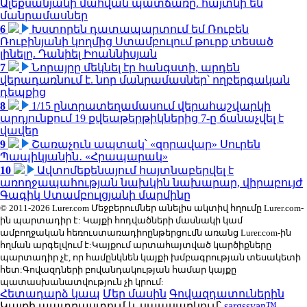
Ալեքսանյանի մահվան պատճառը. հայտնի են
մանրամասներ
6
Խստորեն դատապարտում եմ Ռուբեն
Ռուբինյանի կողմից Ստամբուլում թուրք տեսած
լինելը. Դանիել Իոաննիսյան
7
Նորայրը մեկնել էր հանգստի, արդեն
վերադառնում է. նոր մանրամասներ՝ ողբերգական
դեպքից
8
1/15 ընտրատեղամասում վերահաշվարկի
արդյունքում 19 քվեաթերթիկներից 7-ը ճանաչվել է
վավեր
9
Շառաչուն ապտակ՝ «զորավար» Սուրեն
Պապիկյանին․ «Հրապարակ»
10
Ավտոմեքենայում հայտնաբերվել է
առողջապահության նախկին նախարար, վիրաբույժ
Գագիկ Ստամբուլցյանի մարմինը
© 2011-2026 Lurer.com Մեջբերումներ անելիս ակտիվ հղումը Lurer.com-
ին պարտադիր է: Կայքի հոդվածների մասնակի կամ
ամբողջական հեռուստառադիոընթերցումն առանց Lurer.com-ին
հղման արգելվում է:Կայքում արտահայտված կարծիքները
պարտադիր չէ, որ համընկնեն կայքի խմբագրության տեսակետի
հետ:Գովազդների բովանդակության համար կայքը
պատասխանատվություն չի կրում:
Հետադարձ կապ
Մեր մասին
Գովազդատուներին
Կայքի պատրաստում և սպասարկում՝
sargssyan™