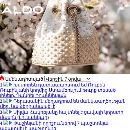
Ամենադիտված
1
Խստորեն դատապարտում եմ Ռուբեն
Ռուբինյանի կողմից Ստամբուլում թուրք տեսած
լինելը. Դանիել Իոաննիսյան
2
Դերասանին մեղադրում են մանկապղծության
մեջ․ նա ձերբակալվել է
3
Սիլվա Հակոբյանը հայտնել է ցավալի կորստի
մասին (Լուսանկար)
4
Փաշինյանի որոշումներով 7 պաշտոնյա
ազատվել է պաշտոնից