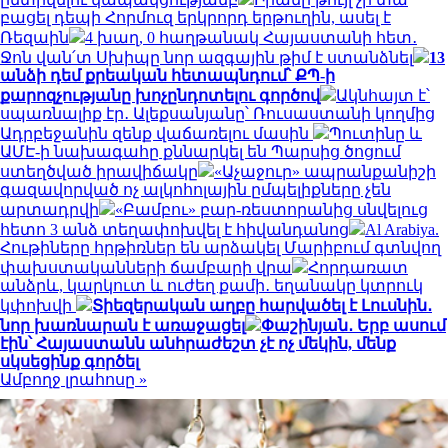
բացել դեպի Հորմուզ երկրորդ երթուղին, ասել է
Ռեզաին
4 խաղ, 0 հաղթանակ Հայաստանի հետ․
Ջոն վան՛տ Սխիպը նոր ազգային թիմ է ստանձնել
13
անձի դեմ քրեական հետապնդում՝ ՔՊ-ի
քարոզչությանը խոչընդոտելու գործով
Ակնհայտ է՝
սպառնալիք էր․ Ալեքսանյանը՝ Ռուսաստանի կողմից
Ադրբեջանին զենք վաճառելու մասին
Պուտինը և
ԱՄԷ-ի նախագահը քննարկել են Պարսից ծոցում
ստեղծված իրավիճակը
«Աչաջուր» ապրանքանիշի
գազավորված ոչ ալկոհոլային ըմպելիքները չեն
արտադրվի
«Բամբու» բար-ռեստորանից սնվելուց
հետո 3 անձ տեղափոխվել է հիվանդանոց
Al Arabiya.
Հութիները հրթիռներ են արձակել Մարիբում գտնվող
փախստականների ճամբարի վրա
Հորդառատ
անձրև, կարկուտ և ուժեղ քամի․ եղանակը կտրուկ
կփոխվի
Տիեզերական աղբը հարվածել է Լուսնին․
նոր խառնարան է առաջացել
Փաշինյան․ Երբ ասում
էին՝ Հայաստանն անհրաժեշտ չէ ոչ մեկին, մենք
սկսեցինք գործել
Ամբողջ լրահոսը »