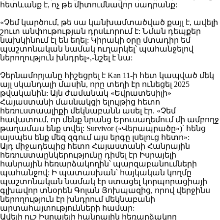
հետևանք է, ոչ թե միտումնավոր սադրանք:
«Չեմ կարծում, թե սա կանխամտածված քայլ է, ավելի
շուտ անփութության դրսևորում է: Նման դեպքեր
նախկինում էլ են եղել: Կիրակի օրը մտադիր եմ
պաշտոնական նամակ ուղարկել՝ պահանջելով
ներողություն խնդրել»,-նշել է նա:
Չերնամորյանը հիշեցրել է Kan 11-ի հետ կապված մեկ
այլ սկանդալի մասին, որը տեղի էր ունեցել 2025
թվականին: Այն ժամանակ «Եվրատեսիլի»
Հայաստանի մասնակցի ելույթից հետո
հեռուստաալիքի մեկնաբանն ասել էր. «Չեմ
հավատում, որ մենք նրանց Երուսաղեմում մի ամբողջ
թաղամաս ենք տվել: Survivor («Վերապրածը»)՝ հենց
այսպես ենք մեզ զգում այս երգը լսելուց հետո»:
Այդ միջադեպից հետո Հայաստանի Հանրային
հեռուստաընկերությունը դիմել էր Իսրայելի
հանրային հեռարձակողին՝ պարզաբանումների
պահանջով: Ի պատասխան՝ հայկական կողմը
պաշտոնական նամակ էր ստացել կորպորացիայի
գլխավոր տնօրեն Գոլան Յոխպազից, որով վերջինս
ներողություն էր խնդրում մեկնաբանի
արտահայտությունների համար:
Ավելի ուշ Իսրայելի հանրային հեռարձակող