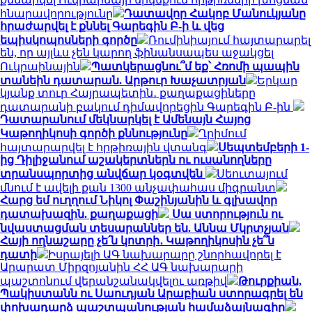
հնարավորությունը
Դատավոր Հակոբ Մանուկյանը
հրաժարվել է քննել Գարեգին Բ-ի և վեց
եպիսկոպոսների գործը
Ռումինիայում հայտարարել
են, որ այլևս չեն կարող ֆինանսապես աջակցել
Ուկրաինային
Պատկերացնու՞մ եք՝ Հռոմի պապին
տանեին դատարան. Արթուր Խաչատրյան
Երկար
կյանք տուր Հայրապետին․ քաղաքացիները
դատարանի բակում դիմավորեցին Գարեգին Բ-ին
Դատարանում մեկնարկել է Ամենայն Հայոց
Կաթողիկոսի գործի քննությունը
Ղրիմում
հայտարարվել է հրթիռային վտանգ
Սեպտեմբերի 1-
ից Դիլիջանում աշակերտներն ու ուսանողները
տրանսպորտից անվճար կօգտվեն
Սեուտայում
մնում է ավելի քան 1300 անչափահաս միգրանտ
Հարց եմ ուղղում Նիկոլ Փաշինյանին և գլխավոր
դատախազին. քաղաքացի
Սա ստորություն ու
նվաստացման տեսարաններ են. Աննա Մկրտչյան
Հայի ողնաշարը չե՛ն կոտրի․ Կաթողիկոսին չե՞ն
դատի
Իսրայելի ԱԳ նախարարը շնորհավորել է
Արարատ Միրզոյանին ՀՀ ԱԳ նախարարի
պաշտոնում վերանշանակվելու առթիվ
Թուրքիան,
Պակիստանն ու Սաուդյան Արաբիան ստորագրել են
փոխադարձ պաշտպանության համաձայնագիր