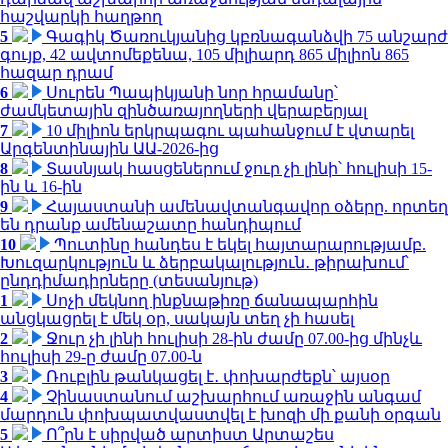
հաշվարկի հաղթող
5
Գագիկ Ծառուկյանից կբռնագանձվի 75 անշարժ
գույք, 42 ավտոմեքենա, 105 միլիարդ 865 միլիոն 865
հազար դրամ
6
Սուրեն Պապիկյանի նոր հրամանը՝
ժամկետային զինծառայողների վերաբերյալ
7
10 միլիոն երկրպագու պահանջում է վտարել
Արգենտինային ԱԱ-2026-ից
8
Տասնյակ հասցեներում ջուր չի լինի՝ հուլիսի 15-
ին և 16-ին
9
Հայաստանի ամենավտանգավոր օձերը. որտեղ
են դրանք ամենաշատը հանդիպում
10
Պուտինը հանդես է եկել հայտարարությամբ.
Խուզարկություն և ձերբակալություն․ թիրախում՝
ընդդիմադիրները (տեսանյութ)
1
Սոչի մեկնող ինքնաթիռը ճանապարհին
անցկացրել է մեկ օր, սակայն տեղ չի հասել
2
Ջուր չի լինի հուլիսի 28-ին ժամը 07.00-ից մինչև
հուլիսի 29-ը ժամը 07.00-ն
3
Ռուբլին թանկացել է․ փոխարժեքն՝ այսօր
4
Չինաստանում աշխարհում առաջին անգամ
մարդուն փոխպատվաստվել է խոզի մի քանի օրգան
5
Ո՞րն է սիրված արտիստ Արտաշես