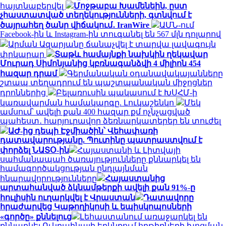
հայտնաբերվել
Մոջթաբա Խամենեին, ըստ
չհաստատված տեղեկությունների, գտնվում է
ծայրահեղ ծանր վիճակում․ IranWire
ԱՄՆ-ում
Facebook-ին և Instagram-ին տուգանել են 567 մլն դոլարով
Արման Ազարյանը ճանաչվել է տարվա լավագույն
փրկարար
Տաթև համայնքի նախկին ղեկավար
Մուրադ Սիմոնյանից կբռնագանձվի 4 միլիոն 454
հազար դրամ
Գերմանական օդանավակայանները
շտապ տեղադրում են պաշտպանական միջոցներ
դրոններից
Բելառուսին պակասում է ԽՍՀՄ-ի
կառավարման համակարգը. Լուկաշենկո
Մեկ
ամսում՝ ավելի քան 400 հազար քմ ոչնչացված
պահեստ․ հարյուրավոր ձեռնարկատերեր են տուժել
ԱԺ-ից դեպի Էջմիածին՝ Վեհափառի
դատավարությանը. Պուտինը պատրաստվում է
փորձել ՆԱՏՕ-ին
Հայաստանի և Լիտվայի
սահմանապահ ծառայությունները քննարկել են
համագործակցության ընդլայնման
հնարավորությունները
Հայաստանից
արտահանված ձկնամթերքի ավելի քան 91%-ը
հուլիսին ուղարկվել է Վրաստան
Դատավորը
հրաժարվեց Կաթողիկոսի և եպիսկոպոսների
«գործը» քննելուց
Լեհաստանում առաջարկել են
քննարկել Ուկրաինայի երկնքում հրթիռների խոցման