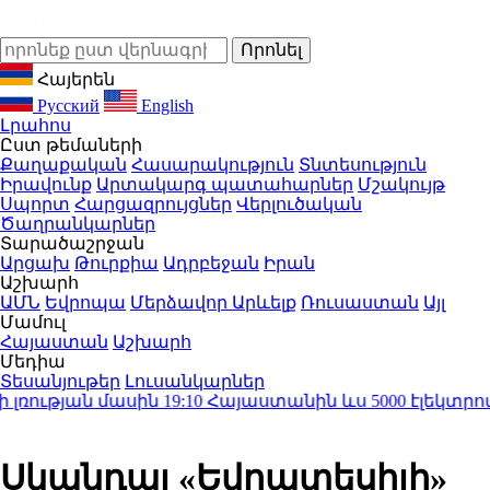
Հայերեն
Русский
English
Լրահոս
Ըստ թեմաների
Քաղաքական
Հասարակություն
Տնտեսություն
Իրավունք
Արտակարգ պատահարներ
Մշակույթ
Սպորտ
Հարցազրույցներ
Վերլուծական
Ծաղրանկարներ
Տարածաշրջան
Արցախ
Թուրքիա
Ադրբեջան
Իրան
Աշխարհ
ԱՄՆ
Եվրոպա
Մերձավոր Արևելք
Ռուսաստան
Այլ
Մամուլ
Հայաստան
Աշխարհ
Մեդիա
Տեսանյութեր
Լուսանկարներ
ության մասին
19:10
Հայաստանին ևս 5000 էլեկտրոմոբ
Սկանդալ «Եվրատեսիլի»