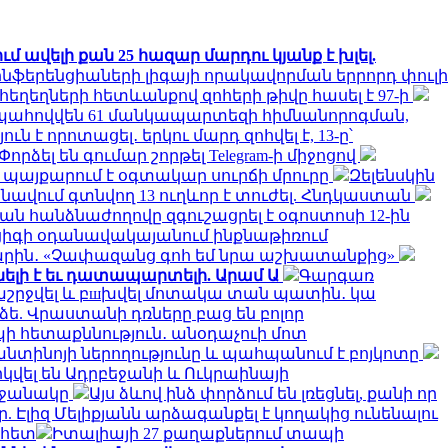
մ ավելի քան 25 հազար մարդու կյանք է խլել.
նֆերենցիաների լիգայի որակավորման երրորդ փուլի
հեղեղների հետևանքով զոհերի թիվը հասել է 97-ի
ահովվեն 61 մանկապարտեզի հիմնանորոգման,
է որոտացել․ երկու մարդ զոհվել է, 13-ը՝
Փորձել են գումար շորթել Telegram-ի միջոցով
մ պայքարում է օգտակար սուրճի մրուրը
Զելենսկին
նավում գտնվող 13 ուղևոր է տուժել. Հնդկաստան
ն հանձնաժողովը զգուշացրել է օգոստոսի 12-ին
իգի օդանավակայանում ինքնաթիռում
ին․ «Չափազանց գոհ եմ նրա աշխատանքից»
ելի է եւ դատապարտելի. Արամ Ա
Գարգառ
ղաշրջվել և բшխվել մոտակա տան պատին․ կա
ե. Վրաստանի դռները բաց են բոլոր
ի հետաքննություն․ անօդաչուի մոտ
ֆանտինոյի ներողությունը և պահպանում է բոյկոտը
կվել են Ադրբեջանի և Ուկրաինայի
րջանակը
Այս ձևով ինձ փորձում են լռեցնել, քանի որ
 Էլիզ Մելիքյանն արձագանքել է կողակից ունենալու
 հետ
Իտալիայի 27 քաղաքներում տապի