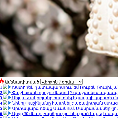
Ամենադիտված
1
Խստորեն դատապարտում եմ Ռուբեն Ռուբինյանի
2
Փաշինյանի որոշումներով 7 պաշտոնյա ազատվ
3
Սիլվա Հակոբյանը հայտնել է ցավալի կորստի մ
4
Նիկոլ Փաշինյանը հայտնել է առավոտյան ստ
5
Արտակարգ դեպք Սևանում. Մանրամասներ (լո
6
Արջը 30 մետր բարձրությունից ցած է գցել և ս