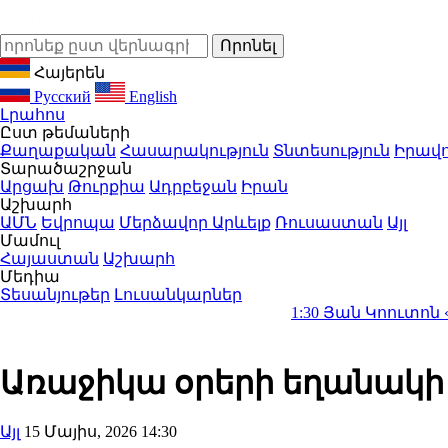
Հայերեն
Русский
English
Լրահոս
Ըստ թեմաների
Քաղաքական
Հասարակություն
Տնտեսություն
Իրավո
Տարածաշրջան
Արցախ
Թուրքիա
Ադրբեջան
Իրան
Աշխարհ
ԱՄՆ
Եվրոպա
Մերձավոր Արևելք
Ռուսաստան
Այլ
Մամուլ
Հայաստան
Աշխարհ
Մեդիա
Տեսանյութեր
Լուսանկարներ
1:30
Յան Կոուտոն «Բորուսիա Դ
Առաջիկա օրերի եղանակ
Այլ
15 Մայիս, 2026 14:30