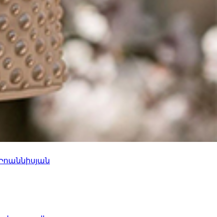
 Իոաննիսյան