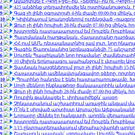
7
Ավարտվել է «Գող Բջե»-ին, «Տեցիկ»-ին ու «Գոջ
8
425 անձինք տեղափոխվել են ոստիկանություն․
9
Գազ չի լինի օգոստոսի 4-ին ժամը 09:00-ից մինչև 
10
Կիլիկիայում կրակոցներով ուղեկցված «ռազբ
1
Ջուր չի լինի հուլիսի 28-ին ժամը 07.00-ից մինչև հո
2
Խստորեն դատապարտում եմ Ռուբեն Ռուբինյանի
3
Պատմական հաղթանակ․ Հայաստանը դարձավ 
4
ՀՀ-ում ԱՄՆ դեսպանատնից լավ լուր․ նոր հնար
5
Գագիկ Ծառուկյանից կբռնագանձվի 75 անշարժ գո
6
Սուրեն Պապիկյանի նոր հրամանը՝ ժամկետային
7
10 միլիոն երկրպագու պահանջում է վտարել Արգ
8
Տասնյակ հասցեներում ջուր չի լինի՝ հուլիսի 15-ին
9
Հայաստանի ամենավտանգավոր օձերը. որտեղ
10
Պուտինը հանդես է եկել հայտարարությամբ. Խո
1
Սոչի մեկնող ինքնաթիռը ճանապարհին անցկացրե
2
Ջուր չի լինի հուլիսի 28-ին ժամը 07.00-ից մինչև հո
3
Ռուբլին թանկացել է․ փոխարժեքն՝ այսօր
4
Չինաստանում աշխարհում առաջին անգամ մա
5
Ո՞րն է սիրված արտիստ Արտաշես Ալեքսանյա
6
Նորայրը մեկնել էր հանգստի, արդեն վերադառն
7
Խստորեն դատապարտում եմ Ռուբեն Ռուբինյանի
8
1/15 ընտրատեղամասում վերահաշվարկի արդյուն
9
Շառաչուն ապտակ՝ «զորավար» Սուրեն Պապի