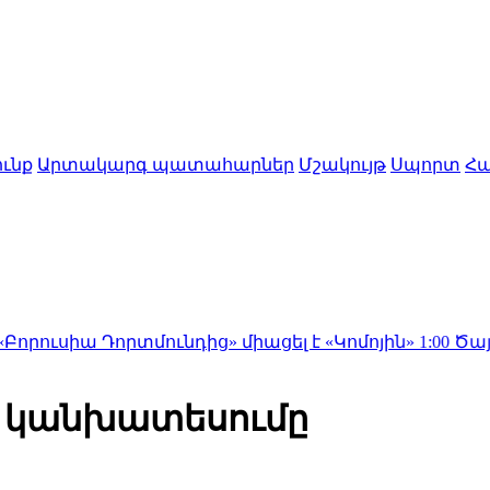
ւնք
Արտակարգ պատահարներ
Մշակույթ
Սպորտ
Հա
որտմունդից» միացել է «Կոմոյին»
1:00
Ծայրահեղ շոգը 
ի կանխատեսումը