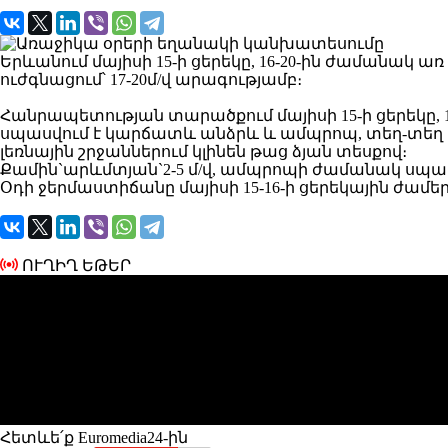
Երևանում մայիսի 15-ի ցերեկը, 16-20-ին ժամանա
ուժգնացում՝ 17-20մ/վ արագությամբ։
Հանրապետության տարածքում մայիսի 15-ի ցերեկը, 16
սպասվում է կարճատև անձրև և ամպրոպ, տեղ-տեղ հն
լեռնային շրջաններում կլինեն թաց ձյան տեսքով։
Քամին`արևմտյան`2-5 մ/վ, ամպրոպի ժամանակ սպասվո
Օդի ջերմաստիճանը մայիսի 15-16-ի ցերեկային ժամ
ՈՒՂԻՂ ԵԹԵՐ
Հետևե՛ք Euromedia24-ին