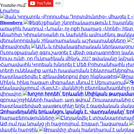
Youtube-ում`
Լրահոս
Յան Կոուտոն «Բորուսիա Դորտմունդից» միացել է «
Bloomberg
Փեզեշքիանը շնորհակալություն է հայտն
առաջին խաղում «Նոան» ոչ-ոքի խաղաց «Սյոնի» հե
Անահիտ Կիրակոսյանի ու նախկին ամուսինու թանկա
վերանորոգման շինարարական աշխատանքները
վիրավորվել
ԱՄՆ-ն դիվանագիտական ներկայացում
Ուռուցքաբանը զգուշացրել է վեյփ օգտագործող կան
հույս ունի, որ Ուկրաինան մինչև 2027 թվականը կ
Հարավային Կորեան խնդրել է Մեծ Բրիտանիային չխ
տեղի ունենալիք արևի խավարման էլեկտրաէներգիա
հայտնաբերվել է զինամթերքով լիքը ինքնաթիռ
Թրա
Մինչև հինգ հազար միգրանտ մնում է Սեուտայում
Գ
բնակավայրում «KamAZ» մակնիշի բետոնախառնիչը դ
վիրшվոր
Խոշոր հրդեհ՝ Երևանի Սիլիկյան թաղամ
զբոսաշրջիկների համար, այդ թվում՝ Ռուսաստանից
հայտնաբերված պայթուցիկը եղել է ռազմական մա
Զոհասեղանին երևանցու կյանքն է․ Վարդանյանը՝ Եր
հարաբերությունները
Ընդլայնվել է տրանսպորտա
ԱԺ-ում դա նրանց չի հաջողվում․ Էդգար Ղազարյան
մասին հարցին
Թրամփը փակ հանդիպում է անցկա