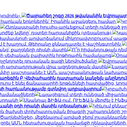
Կոմոյին»
Ծայրահեղ շոգը 2026 թվականին Եվրոպայու
ել հարևան երկրներին՝ Իրանին աջակցելու համար
Կո
տ
Հնդկաստանի հյուսիս-արևելքում տեղի ունեցած ջր
րժեք նվերը՝ դստեր հարսանիքին (տեսանյութ)
Կապ
Դամասկոսի արվարձանում միկրոավտոբուսում պայթյուն 
 է խաղում. Թեհրանը քննադատել է Վաշինգտոնին
անց՝ քաղցկեղի ռիսկի մասին
Ո՞ր հիվանդության դե
մշակի սեփական բալիստիկ հրթիռային համակարգ
Օդա
ոչընդոտել ռուսական գազի ներմուծմանը
Եվրոպակա
յի արտադրության վրա ազդեցության մասին
Լայպց
մփը պաշտպանել է ԱՄՆ պաշտպանության նախարար
արեգին Բ Վեփահառին դատարան կանչելն անընդուն
ուրս է եկել ճանապարհի երթևեկելի հատվածից, կո
ասի հարևանությամբ գտնվող աղբավայրում
Կոբախիձ
 ժամանածների
Լայպցիգում տեղի ունեցած միջադեպ
կարդակի
Սկանդալ ՖԻՖԱ-ում․ ՈՒԵՖԱ-ն մերժել է Ին
ևանի օդի որակի մասին (տեսանյութ)
Կիևում քննար
յին ծախսի փոխհատուցման ծրագրի շահառուների շ
Ծաղկեփնջեր, մեքենայում արված ջերմ լուսանկարներ.
ցրել ԱՄՆ հետախուզական համայնքի ղեկավարների