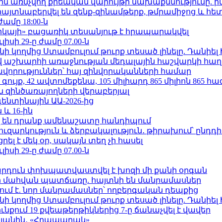
ո»-ին առնչվող քրեական վարույթի նախաքննությունը. ի
 հայտնաբերվել են զենք-զինամթերք, թմրամիջոց և հ
ժամը 18:00-ն
որկայի» բացառիկ տեսանյութ է հրապարակվել
ւլիսի 29-ը ժամը 07.00-ն
 կողմից Ստամբուլում թուրք տեսած լինելը. Դանիել
աշխարհի առաջնության մեդալային հաշվարկի հաղ
ավորություններ՝ հայ զինվորականների համար
ւյք, 42 ավտոմեքենա, 105 միլիարդ 865 միլիոն 865 հ
 զինծառայողների վերաբերյալ
ենտինային ԱԱ-2026-ից
 և 16-ին
 են դրանք ամենաշատը հանդիպում
ւզարկություն և ձերբակալություն․ թիրախում՝ ընդդ
լ է մեկ օր, սակայն տեղ չի հասել
ւլիսի 29-ը ժամը 07.00-ն
րդուն փոխպատվաստվել է խոզի մի քանի օրգան
նի մահվան պատճառը. հայտնի են մանրամասներ
ում է. նոր մանրամասներ՝ ողբերգական դեպքից
 կողմից Ստամբուլում թուրք տեսած լինելը. Դանիել
քում 19 քվեաթերթիկներից 7-ը ճանաչվել է վավեր
կյանին․ «Հրապարակ»