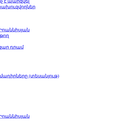
նչ է պարզվել
ետախուզվողներ
 Իոաննիսյան
թող
ազար դրամ
իմադիրները (տեսանյութ)
 Իոաննիսյան