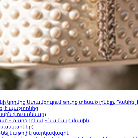
 կողմից Ստամբուլում թուրք տեսած լինելը. Դանիել
ել է պաշտոնից
ասին (Լուսանկար)
ացած «տարօրինակ» նամակի մասին
ւսանկարներ)
պանել կաթոլիկ սարկավագին