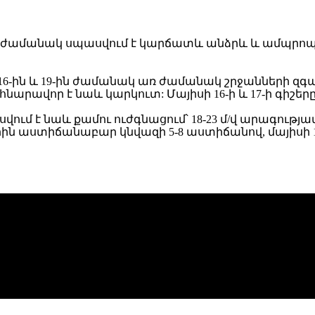
կ առ ժամանակ սպասվում է կարճատև անձրև և ամպր
-ին և 19-ին ժամանակ առ ժամանակ շրջանների զգալի 
արավոր է նաև կարկուտ: Մայիսի 16-ի և 17-ի գիշե
ւմ է նաև քամու ուժգնացում՝ 18-23 մ/վ արագությա
երին աստիճանաբար կնվազի 5-8 աստիճանով, մայիսի