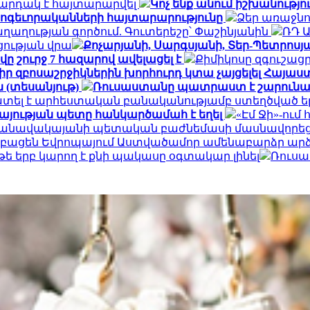
արդակ է հայտարարվել
Կոչ ենք անում իշխանությ
հոգեւորականների հայտարարությունը
Ձեր առաջնո
ղության գործում. Գուտերեշը՝ Փաշինյանին
ՌԴ 
ցության վրա
Քոչարյանի, Սարգսյանի, Տեր-Պետրոսյան
ը շուրջ 7 հազարով ավելացել է
Քիմիկոսը զգուշացր
 իր զբոսաշրջիկներին խորհուրդ կտա չայցելել Հայ
 (տեսանյութ)
Ռուսաստանը պատրաստ է շարունակ
ատել է արհեստական բանականությամբ ստեղծված ե
այության պետը հանկարծամահ է եղել
«Էմ Ջի»-ու
» օդանավակայանի պետական բաժնեմասի մասնավորեց
կբացեն Եվրոպայում Աստվածամոր ամենաբարձր ար
 թե երբ կարող է քնի պակասը օգտակար լինել
Ռուսա