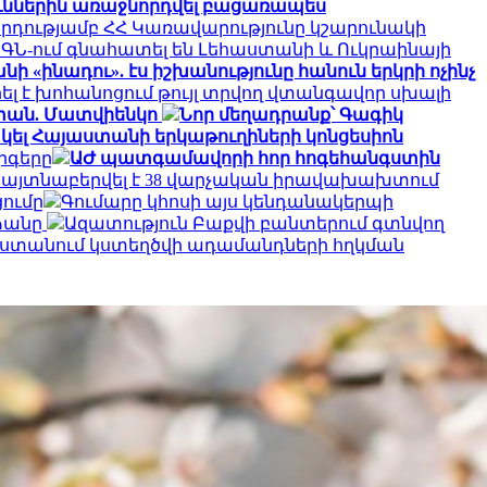
ուններին առաջնորդվել բացառապես
րդությամբ ՀՀ Կառավարությունը կշարունակի
ԱԳՆ-ում գնահատել են Լեհաստանի և Ուկրաինայի
ի «ինադու». էս իշխանությունը հանուն երկրի ոչինչ
ել է խոհանոցում թույլ տրվող վտանգավոր սխալի
աստան. Մատվիենկո
Նոր մեղադրանք՝ Գագիկ
ել Հայաստանի երկաթուղիների կոնցեսիոն
րգերը
ԱԺ պատգամավորի հոր հոգեհանգստին
մ հայտնաբերվել է 38 վարչական իրավախախտում
ումը
Գումարը կհոսի այս կենդանակերպի
ձանը
Ազատություն Բաքվի բանտերում գտնվող
ստանում կստեղծվի ադամանդների հղկման