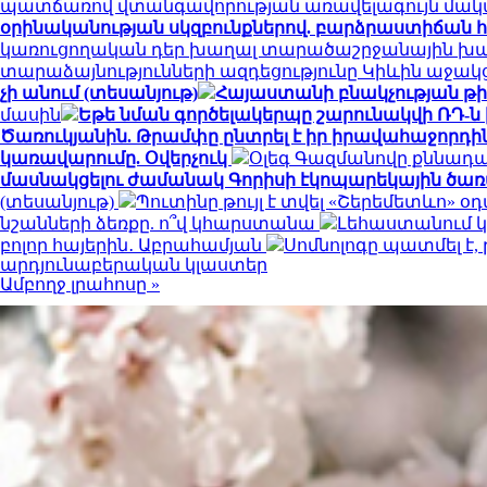
պատճառով վտանգավորության առավելագույն մակ
օրինականության սկզբունքներով. բարձրաստիճան 
կառուցողական դեր խաղալ տարածաշրջանային խաղա
տարաձայնությունների ազդեցությունը Կիևին աջակ
չի անում (տեսանյութ)
Հայաստանի բնակչության թիվ
մասին
Եթե նման գործելակերպը շարունակվի ՌԴ-ն
Ծառուկյանին. Թրամփը ընտրել է իր իրավահաջորդին
կառավարումը. Օվերչուկ
Օլեգ Գազմանովը քննադ
մասնակցելու ժամանակ Գորիսի էկոպարեկային ծառ
(տեսանյութ)
Պուտինը թույլ է տվել «Շերեմետևո
նշանների ձեռքը. ո՞վ կհարստանա
Լեհաստանում 
բոլոր հայերին․ Աբրահամյան
Սոմնոլոգը պատմել է,
արդյունաբերական կլաստեր
Ամբողջ լրահոսը »