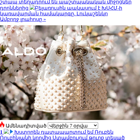
շտապ տեղադրում են պաշտպանական միջոցներ
դրոններից
Բելառուսին պակասում է ԽՍՀՄ-ի
կառավարման համակարգը. Լուկաշենկո
Ամբողջ լրահոսը »
Ամենադիտված
1
Խստորեն դատապարտում եմ Ռուբեն
Ռուբինյանի կողմից Ստամբուլում թուրք տեսած