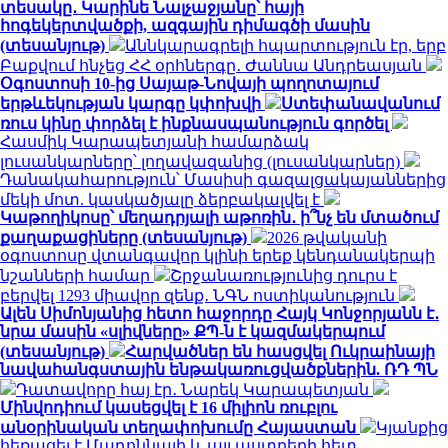
տեսակը․ Կարինե Նալչաջյանը՝ հայի
հոգեկերտվածքի, ազգային դիմագծի մասին
(տեսանյութ)
Աննկարագրելի հպարտություն էր, երբ
Բաքվում հնչեց ՀՀ օրհներգը․ Ժաննա Անդրեասյան
Օգոստոսի 10-ից Սայաթ-Նովայի պողոտայում
երթևեկության կարգը կփոխվի
Ստեփանավանում
ռուս կինը փորձել է ինքնասպանություն գործել
Հասմիկ Կարապետյանի համարձակ
լուսանկարները՝ լողավազանից (լուսանկարներ)
Դանակահարություն՝ Մասիսի գազալցակայաններից
մեկի մոտ. կասկածյալը ձերբակալվել է
Կաթողիկոսը՝ մեղադրյալի աթոռին․ ի՞նչ են մտածում
քաղաքացիները (տեսանյութ)
2026 թվականի
օգոստոսը վտանգավոր կլինի երեք կենդանակերպի
նշանների համար
Շրջանառությունից դուրս է
բերվել 1293 միավոր զենք․ ՆԳՆ ոստիկանություն
Ալեն Սիմոնյանից հետո հաջորդը Հայկ Կոնջորյանն է․
նրա մասին «սլիվները» ՔՊ-ն է կազմակերպում
(տեսանյութ)
Հարվածներ են հասցվել Ուկրաինայի
նավահանգստային ենթակառուցվածքներին. ՌԴ ՊՆ
Դատավորը հայ էր․ Նարեկ Կարապետյան
Մինվոդիում կասեցվել է 16 միլիոն ռուբլու
անօրինական տեղափոխումը Հայաստան
Կյանքից
հեռացել է Մադոննայի և այլ աստղերի հետ