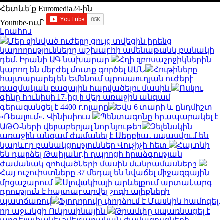
Հետևե՛ք Euromedia24-ին
Youtube-ում`
Լրահոս
Մեր զինված ուժերը ցույց տվեցին իրենց
կարողությունները աշխարհի ամենաթանկ բանակի
դեմ. Իրանի ԱԳ նախարար
Հղի զբոսաշրջիկներին
կարող են մերժել մուտք գործել ԱՄՆ
Հութիները
հայտարարել են Եմենում պրոսաուդյան ուժերի
ռազմական բազային հարվածելու մասին
Ոսկու
գինը հունիսի 17-ից ի վեր առաջին անգամ
գերազանցել է 4400 դոլարը
Եվս 6 տարի և ընդմիշտ
«Ռեալում»․ Վինիսիուս
Պենտագոնը հրապարակել է
ԱԹՕ-ների վերաբերյալ նոր նյութեր
Զելենսկին
առաջին անգամ ժամանել է Սերբիա․ սպասվում են
կարևոր բանակցություններ Վուչիչի հետ
Հայտնի
են դարձել Թաիլանդի դպրոցի հրաձգության
ժամանակ զոհվածների մասին մանրամասները
Հայ ուշուիստները 37 մեդալ են նվաճել միջազգային
մրցաշարում
Սլովակիայի արևելքում արտակարգ
դրություն է հայտարարվել շոգի ալիքների
պատճառով
Ֆյոդորովը փորձում է Մասկին համոզել,
որ աջակցի Ուկրաինային
Թրամփը սպառնացել է
արգելափակել շվեյցարական ժամացույցների