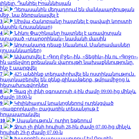
լինելը. Դանիել Իոաննիսյան
2
Դերասանին մեղադրում են մանկապղծության
մեջ․ նա ձերբակալվել է
3
Սիլվա Հակոբյանը հայտնել է ցավալի կորստի
մասին (Լուսանկար)
4
Նիկոլ Փաշինյանը հայտնել է առավոտյան
ստացած «տարօրինակ» նամակի մասին
5
Արտակարգ դեպք Սևանում. Մանրամասներ
(լուսանկարներ)
6
Ավարտվել է «Գող Բջե»-ին, «Տեցիկ»-ին ու «Գոջո»-
ին առնչվող քրեական վարույթի նախաքննությունը.
ինչ է պարզվել
7
425 անձինք տեղափոխվել են ոստիկանություն․
հայտնաբերվել են զենք-զինամթերք, թմրամիջոց և
հետախուզվողներ
8
Գազ չի լինի օգոստոսի 4-ին ժամը 09:00-ից մինչև
ժամը 18:00-ն
9
Կիլիկիայում կրակոցներով ուղեկցված
«ռազբորկայի» բացառիկ տեսանյութ է
հրապարակվել
10
Սպանություն՝ ուղիղ եթերում
1
Ջուր չի լինի հուլիսի 28-ին ժամը 07.00-ից մինչև
հուլիսի 29-ը ժամը 07.00-ն
2
Խստորեն դատապարտում եմ Ռուբեն