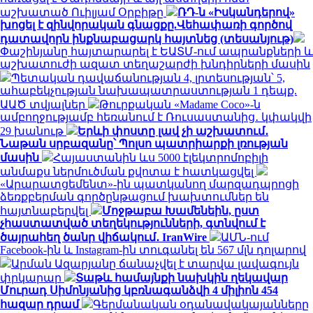
աշխատած Ուիլյամ Օրբիթը
ՌԴ-ն «Իսկանդերով»
խոցել է զինվորական գնացքը.Վեհափառի գործով
դատավորն ինքնաբացարկ հայտնեց (տեսանյութ)
Փաշինյանը հայտարարել է ԵԱՏՄ-ում ապրանքների և
աշխատուժի ազատ տեղաշարժի խնդիրների մասին
Պետական դավաճանության 4, լրտեսության՝ 5,
ահաբեկչության նախապատրաստության 1 դեպք.
ԱԱԾ տվյալներ
Թուրքական «Madame Coco»-ն
ամբողջությամբ հեռանում է Ռուսաստանից․ կփակվի
29 խանութ
Երևի փոստը լավ չի աշխատում․
Նաթան սրբազանը՝ Պոլսո պատրիարքի լռության
մասին
Հայաստանին ևս 5000 էլեկտրոմոբիլի
անմաքս ներմուծման քվոտա է հատկացվել
«Արարատցեմենտ»-ին պատկանող մարզադպրոցի
ձեռքբերման գործընթացում խախտումներ են
հայտնաբերվել
Մոջթաբա Խամենեին, ըստ
չհաստատված տեղեկությունների, գտնվում է
ծայրահեղ ծանր վիճակում․ IranWire
ԱՄՆ-ում
Facebook-ին և Instagram-ին տուգանել են 567 մլն դոլարով
Արման Ազարյանը ճանաչվել է տարվա լավագույն
փրկարար
Տաթև համայնքի նախկին ղեկավար
Մուրադ Սիմոնյանից կբռնագանձվի 4 միլիոն 454
հազար դրամ
Գերմանական օդանավակայանները