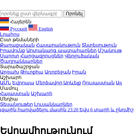
Հայերեն
Русский
English
Լրահոս
Ըստ թեմաների
Քաղաքական
Հասարակություն
Տնտեսություն
Իրավունք
Արտակարգ պատահարներ
Մշակույթ
Սպորտ
Հարցազրույցներ
Վերլուծական
Ծաղրանկարներ
Տարածաշրջան
Արցախ
Թուրքիա
Ադրբեջան
Իրան
Աշխարհ
ԱՄՆ
Եվրոպա
Մերձավոր Արևելք
Ռուսաստան
Այլ
Մամուլ
Հայաստան
Աշխարհ
Մեդիա
Տեսանյութեր
Լուսանկարներ
յին հարվածելու մասին
23:20
Եվս 6 տարի և ընդմիշտ «
Եվրամիությունում