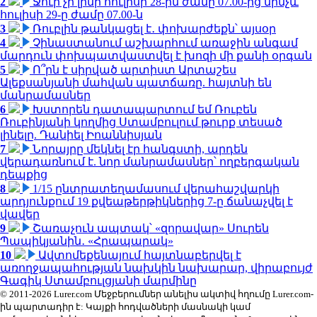
2
Ջուր չի լինի հուլիսի 28-ին ժամը 07.00-ից մինչև
հուլիսի 29-ը ժամը 07.00-ն
3
Ռուբլին թանկացել է․ փոխարժեքն՝ այսօր
4
Չինաստանում աշխարհում առաջին անգամ
մարդուն փոխպատվաստվել է խոզի մի քանի օրգան
5
Ո՞րն է սիրված արտիստ Արտաշես
Ալեքսանյանի մահվան պատճառը. հայտնի են
մանրամասներ
6
Խստորեն դատապարտում եմ Ռուբեն
Ռուբինյանի կողմից Ստամբուլում թուրք տեսած
լինելը. Դանիել Իոաննիսյան
7
Նորայրը մեկնել էր հանգստի, արդեն
վերադառնում է. նոր մանրամասներ՝ ողբերգական
դեպքից
8
1/15 ընտրատեղամասում վերահաշվարկի
արդյունքում 19 քվեաթերթիկներից 7-ը ճանաչվել է
վավեր
9
Շառաչուն ապտակ՝ «զորավար» Սուրեն
Պապիկյանին․ «Հրապարակ»
10
Ավտոմեքենայում հայտնաբերվել է
առողջապահության նախկին նախարար, վիրաբույժ
Գագիկ Ստամբուլցյանի մարմինը
© 2011-2026 Lurer.com Մեջբերումներ անելիս ակտիվ հղումը Lurer.com-
ին պարտադիր է: Կայքի հոդվածների մասնակի կամ