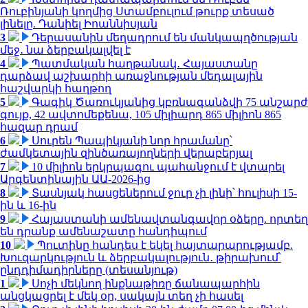
Ռուբինյանի կողմից Ստամբուլում թուրք տեսած
լինելը. Դանիել Իոաննիսյան
3
Դերասանին մեղադրում են մանկապղծության
մեջ․ նա ձերբակալվել է
4
Պատմական հաղթանակ․ Հայաստանը
դարձավ աշխարհի առաջնության մեդալային
հաշվարկի հաղթող
5
Գագիկ Ծառուկյանից կբռնագանձվի 75 անշարժ
գույք, 42 ավտոմեքենա, 105 միլիարդ 865 միլիոն 865
հազար դրամ
6
Սուրեն Պապիկյանի նոր հրամանը՝
ժամկետային զինծառայողների վերաբերյալ
7
10 միլիոն երկրպագու պահանջում է վտարել
Արգենտինային ԱԱ-2026-ից
8
Տասնյակ հասցեներում ջուր չի լինի՝ հուլիսի 15-
ին և 16-ին
9
Հայաստանի ամենավտանգավոր օձերը. որտեղ
են դրանք ամենաշատը հանդիպում
10
Պուտինը հանդես է եկել հայտարարությամբ.
Խուզարկություն և ձերբակալություն․ թիրախում՝
ընդդիմադիրները (տեսանյութ)
1
Սոչի մեկնող ինքնաթիռը ճանապարհին
անցկացրել է մեկ օր, սակայն տեղ չի հասել