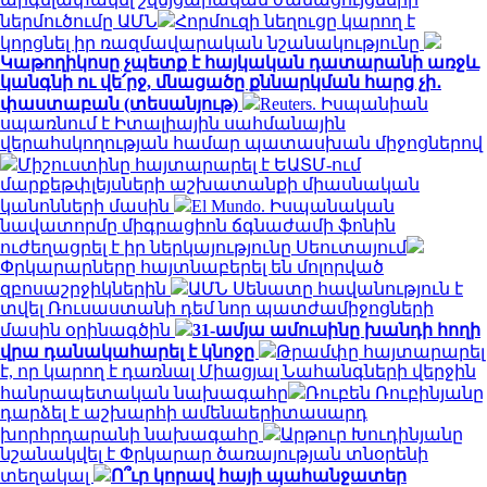
ներմուծումը ԱՄՆ
Հորմուզի նեղուցը կարող է
կորցնել իր ռազմավարական նշանակությունը
Կաթողիկոսը չպետք է հայկական դատարանի առջև
կանգնի ու վե՛րջ, մնացածը քննարկման հարց չի․
փաստաբան (տեսանյութ)
Reuters. Իսպանիան
սպառնում է Իտալիային սահմանային
վերահսկողության համար պատասխան միջոցներով
Միշուստինը հայտարարել է ԵԱՏՄ-ում
մարքեթփլեյսների աշխատանքի միասնական
կանոնների մասին
El Mundo. Իսպանական
նավատորմը միգրացիոն ճգնաժամի ֆոնին
ուժեղացրել է իր ներկայությունը Սեուտայում
Փրկարարները հայտնաբերել են մոլորված
զբոսաշրջիկներին
ԱՄՆ Սենատը հավանություն է
տվել Ռուսաստանի դեմ նոր պատժամիջոցների
մասին օրինագծին
31-ամյա ամուսինը խանդի հողի
վրա դանակահարել է կնոջը
Թրամփը հայտարարել
է, որ կարող է դառնալ Միացյալ Նահանգների վերջին
հանրապետական ​​նախագահը
Ռուբեն Ռուբինյանը
դարձել է աշխարհի ամենաերիտասարդ
խորհրդարանի նախագահը
Արթուր Խուդինյանը
նշանակվել է Փրկարար ծառայության տնօրենի
տեղակալ
Ո՞ւր կորավ հայի պահանջատեր