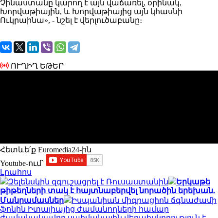
Չինաստանը կարող է այն վաճառել, օրինակ,
Խորվաթիային, և Խորվաթիայից այն կհասնի
Ուկրաինա», - նշել է վերլուծաբանը։
ՈՒՂԻՂ ԵԹԵՐ
Հետևե՛ք Euromedia24-ին
Youtube-ում`
Լրահոս
Զելենսկին զգուշացրել է Ռուսաստանին
Երկաթե
թիթեղների տակ է հայտնաբերվել նորածին երեխան.
Մանրամասներ
Իսպանիան միգրացիոն ճգնաժամի
ֆոնին Իտալիայից ժամանողների համար
ժամանակավոր սահմանային վերահսկողություն է