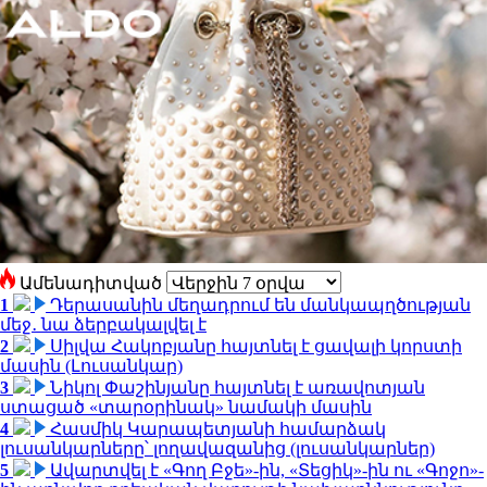
Ամենադիտված
1
Դերասանին մեղադրում են մանկապղծության
մեջ․ նա ձերբակալվել է
2
Սիլվա Հակոբյանը հայտնել է ցավալի կորստի
մասին (Լուսանկար)
3
Նիկոլ Փաշինյանը հայտնել է առավոտյան
ստացած «տարօրինակ» նամակի մասին
4
Հասմիկ Կարապետյանի համարձակ
լուսանկարները՝ լողավազանից (լուսանկարներ)
5
Ավարտվել է «Գող Բջե»-ին, «Տեցիկ»-ին ու «Գոջո»-