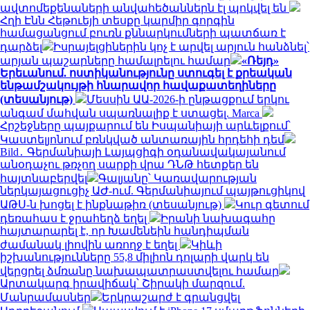
ավտոմեքենաների անվահեծաններն էլ պոկվել են
Հղի Էնն Հեթուեյի տեսքը կարմիր գորգին
համացանցում բուռն քննարկումների պատճառ է
դարձել
Իսրայելցիներին կոչ է արվել արյուն հանձնել՝
արյան պաշարները համալրելու համար
«Ռեյդ»
Երեւանում. ոստիկանությունը ստուգել է քրեական
ենթամշակույթի հնարավոր հավաքատեղիները
(տեսանյութ)
Մեսսին ԱԱ-2026-ի ընթացքում երկու
անգամ մահվան սպառնալիք է ստացել. Marca
Հրշեջները պայքարում են Իսպանիայի արևելքում՝
Կաստելյոնում բռնկված անտառային հրդեհի դեմ
Bild․ Գերմանիայի Լայպցիգի օդանավակայանում
անօդաչու թռչող սարքի վրա ԴՆԹ հետքեր են
հայտնաբերվել
Գալյանը՝ Կառավարության
ներկայացուցիչ ԱԺ-ում. Գերմանիայում պայթուցիկով
ԱԹՍ-ն խոցել է ինքնաթիռ (տեսանյութ)
Կուր գետում
դեռահաս է ջրահեղձ եղել
Իրանի նախագահը
հայտարարել է, որ Խամենեին հանդիպման
ժամանակ լիովին առողջ է եղել
Կիևի
իշխանությունները 55,8 միլիոն դոլարի վարկ են
վերցրել ձմռանը նախապատրաստվելու համար
Արտակարգ իրավիճակ՝ Շիրակի մարզում.
Մանրամասներ
Երկրաշարժ է գրանցվել