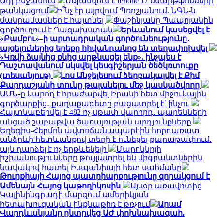
Ադրբեջանում
Սպասվում է iPhone 17 սմարթֆոնների
թանկացում
Ի՞նչ էր այրվում Պռոշյանում. ՆԳՆ-ն
մանրամասներ է հայտնել
Փաշինյանը Պապոյանին
գործուղում է Ղազախստան
Երևանում կասեցվել է
«Բամբու»–ի արտադրական գործունեությունը․
այցելուներից երեքը հիվանդանոց են տեղափոխվել
«Կռվի ձայնից քնից արթնացել ենք». ինչպես է
Դաշտավանում սկսվել կեսգիշերյան ծեծկռտուքը
(տեսանյութ)
Լոս Անջելեսում ձերբակալվել է Քիմ
Քարդաշյանի տունը թալանելու մեջ կասկածվողը
ԱՄՆ-ը կարող է հրաժարվել Իրանի հետ միջուկային
գործարքից․ քաղաքագետը բացատրել է՝ ինչու
Հայտնաբերվել է 482 ոչ սթափ վարորդ․ պարեկների
անցած շաբաթվա ծառայության արդյունքները
Եղեգիս-Հերմոն ավտոճանապարհին հորդառատ
անձրևի հետևանքով տեղի է ունեցել քարաթափում․
այն դարձել է ոչ երթևեկելի
Մարոկկոյի
իշխանությունները թույլատրել են միգրանտներին
նավակով հատել Իսպանիայի հետ սահմանը
Թուրքիայի Հայոց պատրիարքությունը զորակցում է
Ամենայն Հայոց կաթողիկոսին
Այսօր առավոտից
Կալինինգրադի մարզում ամերիկյան
հետախուզական ինքնաթիռ է թռչում
Արամ
Վարդևանյանը ընտրվեց ԱԺ փոխնախագահ.