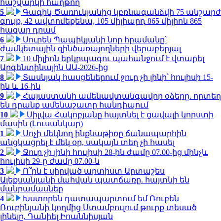
հաշվարկի հաղթող
5
Գագիկ Ծառուկյանից կբռնագանձվի 75 անշարժ
գույք, 42 ավտոմեքենա, 105 միլիարդ 865 միլիոն 865
հազար դրամ
6
Սուրեն Պապիկյանի նոր հրամանը՝
ժամկետային զինծառայողների վերաբերյալ
7
10 միլիոն երկրպագու պահանջում է վտարել
Արգենտինային ԱԱ-2026-ից
8
Տասնյակ հասցեներում ջուր չի լինի՝ հուլիսի 15-
ին և 16-ին
9
Հայաստանի ամենավտանգավոր օձերը. որտեղ
են դրանք ամենաշատը հանդիպում
10
Սիլվա Հակոբյանը հայտնել է ցավալի կորստի
մասին (Լուսանկար)
1
Սոչի մեկնող ինքնաթիռը ճանապարհին
անցկացրել է մեկ օր, սակայն տեղ չի հասել
2
Ջուր չի լինի հուլիսի 28-ին ժամը 07.00-ից մինչև
հուլիսի 29-ը ժամը 07.00-ն
3
Ո՞րն է սիրված արտիստ Արտաշես
Ալեքսանյանի մահվան պատճառը. հայտնի են
մանրամասներ
4
Խստորեն դատապարտում եմ Ռուբեն
Ռուբինյանի կողմից Ստամբուլում թուրք տեսած
լինելը. Դանիել Իոաննիսյան