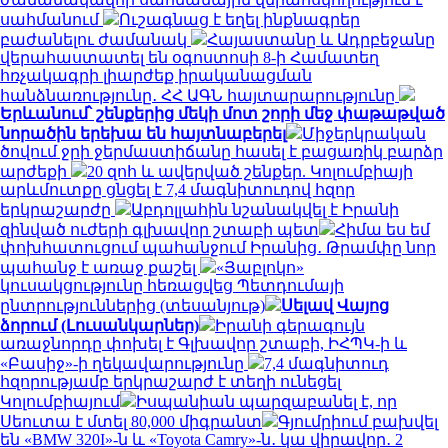
սահմանում
Ուշագնաց է եղել ինքնագրեր
բաժանելու ժամանակ
Հայաստանը և Ադրբեջանը
վերահաստատել են օգոստոսի 8-ի Համատեղ
հռչակագրի լիարժեք իրականացման
հանձնառությունը․ ՀՀ ԱԳՆ հայտարարությունը
Երևանում՝ շենքերից մեկի մոտ շորի մեջ փաթաթված
նորածին երեխա են հայտնաբերել
Միջերկրական
ծովում ջրի ջերմաստիճանը հասել է բացառիկ բարձր
արժեքի
20 զոհ և ավերված շենքեր. Կոլումբիայի
արևմուտքը ցնցել է 7,4 մագնիտուդով հզոր
երկրաշարժը
Աբդոլլահին նշանակվել է Իրանի
զինված ուժերի գլխավոր շտաբի պետ
Հիմա ես եմ
փոխհատուցում պահանջում Իրանից․ Թրամփը նոր
պահանջ է առաջ քաշել
«Յաբլոկո»
կուսակցությունը հեռացվեց Պետդումայի
ընտրություններից (տեսանյութ)
Սելավ Վայոց
ձորում (Լուսանկարներ)
Իրանի գերագույն
առաջնորդը փոխել է Գլխավոր շտաբի, ԻՀՊԿ-ի և
«Բասիջ»-ի ղեկավարությունը
7,4 մագնիտուդ
հզորությամբ երկրաշարժ է տեղի ունեցել
Կոլումբիայում
Իսպանիան պարզաբանել է, որ
Սեուտա է մտել 80,000 միգրանտ
Գյումրիում բախվել
են «BMW 320I»-ն և «Toyota Camry»-ն․ կա վիրավոր․ 2