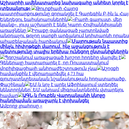
Աշխարհի ամենատարեց նախագահը անհետ կորել է
(տեսանյութ)
Թուրքիայի Հայոց
պատրիարքությունը զորակցել է Գարեգին Բ-ին և Հայ
Եկեղեցու եպիսկոպոսներին
«Բարի գալուստ, մեր
կյանք». լույս աշխարհ է եկել Կարո Հովհաննիսյանի
առաջնեկը
Իրաքը ցանկացած չարտոնված
անօդաչու թռչող սարքի արձակում կդիտարկի որպես
ահաբեկչական հարձակում
Մայրության նպաստից
մինչև հիփոթեքի մարում․ ինչ աջակցություն է
պետությունը տալիս երեխա ունեցող ընտանիքներին
Պռոշյանում առաջացած խոշոր հրդեհը մարվել է
Գեներալը հայտարարել է, որ Ռուսաստանում
մոբիլիզացիայի անհրաժեշտություն չկա
Աշոցքի
համայնքին է վերադարձվել 4,73 հա
գյուղատնտեսական նշանակության հողատարածք․
Փաշինյան
ԵՄ-ն կոչ է արել Աֆրիկայում ստեղծել
կենտրոններ՝ ԵՄ անդամ միգրանտներին վտարելու
համար
ԱԳՆ-ն Ռուբեն Վարդանյանի կնոջը
հանդիպման առաջարկ է փոխանցել
Ամբողջ լրահոսը »