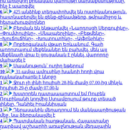
ին առնչվող քրեական վարույթի նախաքննությունը.
ինչ է պարզվել
6
425 անձինք տեղափոխվել են ոստիկանություն․
հայտնաբերվել են զենք-զինամթերք, թմրամիջոց և
հետախուզվողներ
7
Բերման են ենթարկվել «Նարդոսցի Սերգուլիկը»,
«Փումփուլիկը», «Սնայպերչիկը», «Բեթմենը»,
«Խուճուճիկը», «Խուտուտիկը», «Այֆոնչիկը»
8
Ողբերգական վթար Երևանում․ Գայի
պողոտայում մեքենաներ են բախվել, մեկ այլ
մեքենայի վրա էլ ցուցանակ է ընկել. վարորդը
մահացել է
9
Սպանություն՝ ուղիղ եթերում
10
31-ամյա ամուսինը խանդի հողի վրա
դանակահարել է կնոջը
1
Ջուր չի լինի հուլիսի 28-ին ժամը 07.00-ից մինչև
հուլիսի 29-ը ժամը 07.00-ն
2
Խստորեն դատապարտում եմ Ռուբեն
Ռուբինյանի կողմից Ստամբուլում թուրք տեսած
լինելը. Դանիել Իոաննիսյան
3
Դերասանին մեղադրում են մանկապղծության
մեջ․ նա ձերբակալվել է
4
Պատմական հաղթանակ․ Հայաստանը
դարձավ աշխարհի առաջնության մեդալային