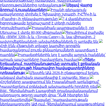
կուսակցությունը հեռացվեց Պետդումայի
ընտրություններից (տեսանյութ)
Սելավ Վայոց
ձորում (Լուսանկարներ)
Իրանի գերագույն
առաջնորդը փոխել է Գլխավոր շտաբի, ԻՀՊԿ-ի և
«Բասիջ»-ի ղեկավարությունը
7,4 մագնիտուդ
հզորությամբ երկրաշարժ է տեղի ունեցել
Կոլումբիայում
Իսպանիան պարզաբանել է, որ
Սեուտա է մտել 80,000 միգրանտ
Գյումրիում բախվել
են «BMW 320I»-ն և «Toyota Camry»-ն․ կա վիրավոր․ 2
ավտոմեքենաների անվահեծաններն էլ պոկվել են
Հղի Էնն Հեթուեյի տեսքը կարմիր գորգին
համացանցում բուռն քննարկումների պատճառ է
դարձել
Իսրայելցիներին կոչ է արվել արյուն հանձնել՝
արյան պաշարները համալրելու համար
«Ռեյդ»
Երեւանում. ոստիկանությունը ստուգել է քրեական
ենթամշակույթի հնարավոր հավաքատեղիները
(տեսանյութ)
Մեսսին ԱԱ-2026-ի ընթացքում երկու
անգամ մահվան սպառնալիք է ստացել. Marca
Հրշեջները պայքարում են Իսպանիայի արևելքում՝
Կաստելյոնում բռնկված անտառային հրդեհի դեմ
Bild․ Գերմանիայի Լայպցիգի օդանավակայանում
անօդաչու թռչող սարքի վրա ԴՆԹ հետքեր են
հայտնաբերվել
Գալյանը՝ Կառավարության
ներկայացուցիչ ԱԺ-ում. Գերմանիայում պայթուցիկով