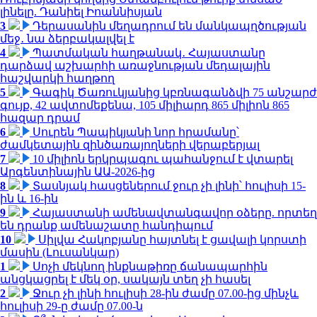
լինելը. Դանիել Իոաննիսյան
3
Դերասանին մեղադրում են մանկապղծության
մեջ․ նա ձերբակալվել է
4
Պատմական հաղթանակ․ Հայաստանը
դարձավ աշխարհի առաջնության մեդալային
հաշվարկի հաղթող
5
Գագիկ Ծառուկյանից կբռնագանձվի 75 անշարժ
գույք, 42 ավտոմեքենա, 105 միլիարդ 865 միլիոն 865
հազար դրամ
6
Սուրեն Պապիկյանի նոր հրամանը՝
ժամկետային զինծառայողների վերաբերյալ
7
10 միլիոն երկրպագու պահանջում է վտարել
Արգենտինային ԱԱ-2026-ից
8
Տասնյակ հասցեներում ջուր չի լինի՝ հուլիսի 15-
ին և 16-ին
9
Հայաստանի ամենավտանգավոր օձերը. որտեղ
են դրանք ամենաշատը հանդիպում
10
Սիլվա Հակոբյանը հայտնել է ցավալի կորստի
մասին (Լուսանկար)
1
Սոչի մեկնող ինքնաթիռը ճանապարհին
անցկացրել է մեկ օր, սակայն տեղ չի հասել
2
Ջուր չի լինի հուլիսի 28-ին ժամը 07.00-ից մինչև
հուլիսի 29-ը ժամը 07.00-ն