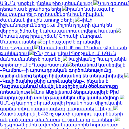
ԱԹՍ-ն խոցել է ինքնաթիռ (տեսանյութ)
Կուր գետում
դեռահաս է ջրահեղձ եղել
Իրանի նախագահը
հայտարարել է, որ Խամենեին հանդիպման
ժամանակ լիովին առողջ է եղել
Կիևի
իշխանությունները 55,8 միլիոն դոլարի վարկ են
վերցրել ձմռանը նախապատրաստվելու համար
Արտակարգ իրավիճակ՝ Շիրակի մարզում.
Մանրամասներ
Երկրաշարժ է գրանցվել
Ադրբեջանում
Սպասվում է iPhone 17 սմարթֆոնների
թանկացում
Ի՞նչ էր այրվում Պռոշյանում. ՆԳՆ-ն
մանրամասներ է հայտնել
Փաշինյանը Պապոյանին
գործուղում է Ղազախստան
Երևանում կասեցվել է
«Բամբու»–ի արտադրական գործունեությունը․
այցելուներից երեքը հիվանդանոց են տեղափոխվել
«Կռվի ձայնից քնից արթնացել ենք». ինչպես է
Դաշտավանում սկսվել կեսգիշերյան ծեծկռտուքը
(տեսանյութ)
Լոս Անջելեսում ձերբակալվել է Քիմ
Քարդաշյանի տունը թալանելու մեջ կասկածվողը
ԱՄՆ-ը կարող է հրաժարվել Իրանի հետ միջուկային
գործարքից․ քաղաքագետը բացատրել է՝ ինչու
Հայտնաբերվել է 482 ոչ սթափ վարորդ․ պարեկների
անցած շաբաթվա ծառայության արդյունքները
Եղեգիս-Հերմոն ավտոճանապարհին հորդառատ