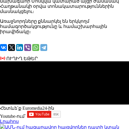
նախագահի Մոսկվա կատարած այցի ժամանակ՝
Հաղթանակի օրվա տոնակատարություններին
մասնակցելու։
Առաջնորդները քննարկել են երկկողմ
համագործակցությունը և համաշխարհային
իրավիճակը։
ՈՒՂԻՂ ԵԹԵՐ
Հետևե՛ք Euromedia24-ին
Youtube-ում`
Լրահոս
ԱՄՆ-ում հազարավոր հայցվորներ դատի կտան