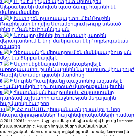
3
Ո՞րն է սիրված արտիստ Արտաշես
Ալեքսանյանի մահվան պատճառը. հայտնի են
մանրամասներ
4
Խստորեն դատապարտում եմ Ռուբեն
Ռուբինյանի կողմից Ստամբուլում թուրք տեսած
լինելը. Դանիել Իոաննիսյան
5
Նորայրը մեկնել էր հանգստի, արդեն
վերադառնում է. նոր մանրամասներ՝ ողբերգական
դեպքից
6
Դերասանին մեղադրում են մանկապղծության
մեջ․ նա ձերբակալվել է
7
Ավտոմեքենայում հայտնաբերվել է
առողջապահության նախկին նախարար, վիրաբույժ
Գագիկ Ստամբուլցյանի մարմինը
8
Սուրեն Պապիկյանը պաշտոնից ազատել է
«համացանցի հիթ» դարձած վարչության պետին
9
Պատմական հաղթանակ․ Հայաստանը
դարձավ աշխարհի առաջնության մեդալային
հաշվարկի հաղթող
10
ՀՀ-ում ԱՄՆ դեսպանատնից լավ լուր․ նոր
հնարավորություններ՝ հայ զինվորականների համար
© 2011-2026 Lurer.com Մեջբերումներ անելիս ակտիվ հղումը Lurer.com-
ին պարտադիր է: Կայքի հոդվածների մասնակի կամ
ամբողջական հեռուստառադիոընթերցումն առանց Lurer.com-ին