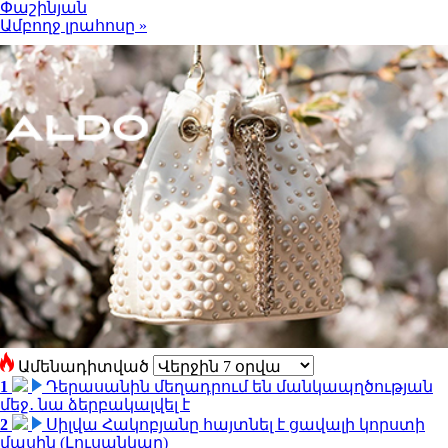
Փաշինյան
Ամբողջ լրահոսը »
Ամենադիտված
1
Դերասանին մեղադրում են մանկապղծության
մեջ․ նա ձերբակալվել է
2
Սիլվա Հակոբյանը հայտնել է ցավալի կորստի
մասին (Լուսանկար)