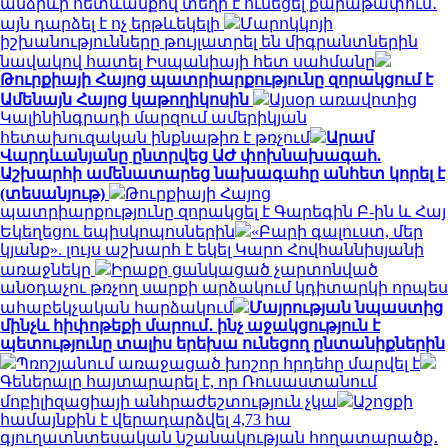
անձրևի հետևանքով տեղի է ունեցել քարաթափում․
այն դարձել է ոչ երթևեկելի
Մարոկկոյի
իշխանությունները թույլատրել են միգրանտներին
նավակով հատել Իսպանիայի հետ սահմանը
Թուրքիայի Հայոց պատրիարքությունը զորակցում է
Ամենայն Հայոց կաթողիկոսին
Այսօր առավոտից
Կալինինգրադի մարզում ամերիկյան
հետախուզական ինքնաթիռ է թռչում
Արամ
Վարդևանյանը ընտրվեց ԱԺ փոխնախագահ.
Աշխարհի ամենատարեց նախագահը անհետ կորել է
(տեսանյութ)
Թուրքիայի Հայոց
պատրիարքությունը զորակցել է Գարեգին Բ-ին և Հայ
Եկեղեցու եպիսկոպոսներին
«Բարի գալուստ, մեր
կյանք». լույս աշխարհ է եկել Կարո Հովհաննիսյանի
առաջնեկը
Իրաքը ցանկացած չարտոնված
անօդաչու թռչող սարքի արձակում կդիտարկի որպես
ահաբեկչական հարձակում
Մայրության նպաստից
մինչև հիփոթեքի մարում․ ինչ աջակցություն է
պետությունը տալիս երեխա ունեցող ընտանիքներին
Պռոշյանում առաջացած խոշոր հրդեհը մարվել է
Գեներալը հայտարարել է, որ Ռուսաստանում
մոբիլիզացիայի անհրաժեշտություն չկա
Աշոցքի
համայնքին է վերադարձվել 4,73 հա
գյուղատնտեսական նշանակության հողատարածք․