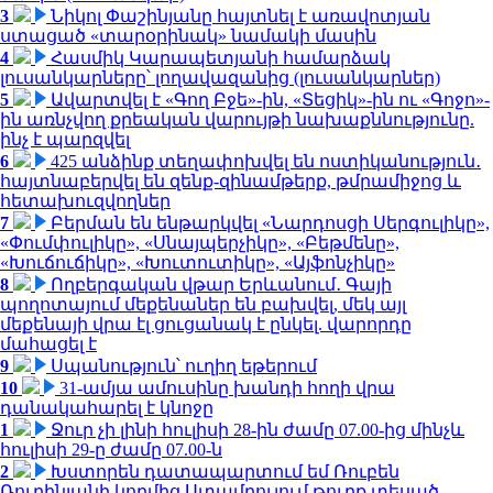
3
Նիկոլ Փաշինյանը հայտնել է առավոտյան
ստացած «տարօրինակ» նամակի մասին
4
Հասմիկ Կարապետյանի համարձակ
լուսանկարները՝ լողավազանից (լուսանկարներ)
5
Ավարտվել է «Գող Բջե»-ին, «Տեցիկ»-ին ու «Գոջո»-
ին առնչվող քրեական վարույթի նախաքննությունը.
ինչ է պարզվել
6
425 անձինք տեղափոխվել են ոստիկանություն․
հայտնաբերվել են զենք-զինամթերք, թմրամիջոց և
հետախուզվողներ
7
Բերման են ենթարկվել «Նարդոսցի Սերգուլիկը»,
«Փումփուլիկը», «Սնայպերչիկը», «Բեթմենը»,
«Խուճուճիկը», «Խուտուտիկը», «Այֆոնչիկը»
8
Ողբերգական վթար Երևանում․ Գայի
պողոտայում մեքենաներ են բախվել, մեկ այլ
մեքենայի վրա էլ ցուցանակ է ընկել. վարորդը
մահացել է
9
Սպանություն՝ ուղիղ եթերում
10
31-ամյա ամուսինը խանդի հողի վրա
դանակահարել է կնոջը
1
Ջուր չի լինի հուլիսի 28-ին ժամը 07.00-ից մինչև
հուլիսի 29-ը ժամը 07.00-ն
2
Խստորեն դատապարտում եմ Ռուբեն
Ռուբինյանի կողմից Ստամբուլում թուրք տեսած