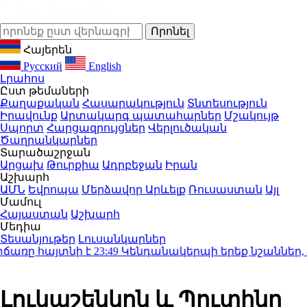
Հայերեն
Русский
English
Լրահոս
Ըստ թեմաների
Քաղաքական
Հասարակություն
Տնտեսություն
Իրավունք
Արտակարգ պատահարներ
Մշակույթ
Սպորտ
Հարցազրույցներ
Վերլուծական
Ծաղրանկարներ
Տարածաշրջան
Արցախ
Թուրքիա
Ադրբեջան
Իրան
Աշխարհ
ԱՄՆ
Եվրոպա
Մերձավոր Արևելք
Ռուսաստան
Այլ
Մամուլ
Հայաստան
Աշխարհ
Մեդիա
Տեսանյութեր
Լուսանկարներ
ը հայտնի է
23:49
Կենդանակերպի երեք նշաններ, որո
Լուկաշենկոն և Պուտինը