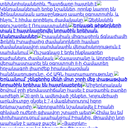
տեխնոհսկաներին. Պատճառը հայտնի է
Կենդանակերպի երեք նշաններ, որոնք կարող են
ֆինանսական առաջընթաց ապրել օգոստոսին, և
ինչու՞ է հիմա գործելու ժամանակը
Զելենսկին
զգուշացրել է Ռուսաստանին
Երկաթե թիթեղների
տակ է հայտնաբերվել նորածին երեխան.
Մանրամասներ
Իսպանիան միգրացիոն ճգնաժամի
ֆոնին Իտալիայից ժամանողների համար
ժամանակավոր սահմանային վերահսկողություն է
սահմանում
Ուշագնաց է եղել ինքնագրեր
բաժանելու ժամանակ
Հայաստանը և Ադրբեջանը
վերահաստատել են օգոստոսի 8-ի Համատեղ
հռչակագրի լիարժեք իրականացման
հանձնառությունը․ ՀՀ ԱԳՆ հայտարարությունը
Երևանում՝ շենքերից մեկի մոտ շորի մեջ փաթաթված
նորածին երեխա են հայտնաբերել
Միջերկրական
ծովում ջրի ջերմաստիճանը հասել է բացառիկ բարձր
արժեքի
20 զոհ և ավերված շենքեր. Կոլումբիայի
արևմուտքը ցնցել է 7,4 մագնիտուդով հզոր
երկրաշարժը
Աբդոլլահին նշանակվել է Իրանի
զինված ուժերի գլխավոր շտաբի պետ
Հիմա ես եմ
փոխհատուցում պահանջում Իրանից․ Թրամփը նոր
պահանջ է առաջ քաշել
«Յաբլոկո»