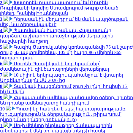
2
Խստորեն դատապարտում եմ Ռուբեն
Ռուբինյանի կողմից Ստամբուլում թուրք տեսած
լինելը. Դանիել Իոաննիսյան
3
Դերասանին մեղադրում են մանկապղծության
մեջ․ նա ձերբակալվել է
4
Պատմական հաղթանակ․ Հայաստանը
դարձավ աշխարհի առաջնության մեդալային
հաշվարկի հաղթող
5
Գագիկ Ծառուկյանից կբռնագանձվի 75 անշարժ
գույք, 42 ավտոմեքենա, 105 միլիարդ 865 միլիոն 865
հազար դրամ
6
Սուրեն Պապիկյանի նոր հրամանը՝
ժամկետային զինծառայողների վերաբերյալ
7
10 միլիոն երկրպագու պահանջում է վտարել
Արգենտինային ԱԱ-2026-ից
8
Տասնյակ հասցեներում ջուր չի լինի՝ հուլիսի 15-
ին և 16-ին
9
Հայաստանի ամենավտանգավոր օձերը. որտեղ
են դրանք ամենաշատը հանդիպում
10
Պուտինը հանդես է եկել հայտարարությամբ.
Խուզարկություն և ձերբակալություն․ թիրախում՝
ընդդիմադիրները (տեսանյութ)
1
Սոչի մեկնող ինքնաթիռը ճանապարհին
անցկացրել է մեկ օր, սակայն տեղ չի հասել