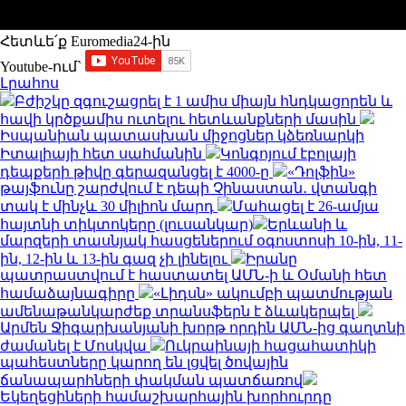
Հետևե՛ք Euromedia24-ին
Youtube-ում`
Լրահոս
Բժիշկը զգուշացրել է 1 ամիս միայն հնդկացորեն և
հավի կրծքամիս ուտելու հետևանքների մասին
Իսպանիան պատասխան միջոցներ կձեռնարկի
Իտալիայի հետ սահմանին
Կոնգոյում էբոլայի
դեպքերի թիվը գերազանցել է 4000-ը
«Դոլֆին»
թայֆունը շարժվում է դեպի Չինաստան․ վտանգի
տակ է մինչև 30 միլիոն մարդ
Մահացել է 26-ամյա
հայտնի տիկտոկերը (լուսանկար)
Երևանի և
մարզերի տասնյակ հասցեներում օգոստոսի 10-ին, 11-
ին, 12-ին և 13-ին գազ չի լինելու
Իրանը
պատրաստվում է հաստատել ԱՄՆ-ի և Օմանի հետ
համաձայնագիրը
«Լիդսն» ակումբի պատմության
ամենաթանկարժեք տրանսֆերն է ձևակերպել
Արմեն Ջիգարխանյանի խորթ որդին ԱՄՆ-ից գաղտնի
ժամանել է Մոսկվա
Ուկրաինայի հացահատիկի
պահեստները կարող են լցվել ծովային
ճանապարհների փակման պատճառով
Եկեղեցիների համաշխարհային խորհուրդը