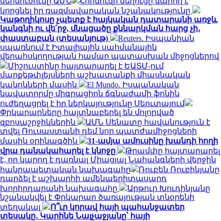
ներմուծումը ԱՄՆ
Հորմուզի նեղուցը կարող է
կորցնել իր ռազմավարական նշանակությունը
Կաթողիկոսը չպետք է հայկական դատարանի առջև
կանգնի ու վե՛րջ, մնացածը քննարկման հարց չի․
փաստաբան (տեսանյութ)
Reuters. Իսպանիան
սպառնում է Իտալիային սահմանային
վերահսկողության համար պատասխան միջոցներով
Միշուստինը հայտարարել է ԵԱՏՄ-ում
մարքեթփլեյսների աշխատանքի միասնական
կանոնների մասին
El Mundo. Իսպանական
նավատորմը միգրացիոն ճգնաժամի ֆոնին
ուժեղացրել է իր ներկայությունը Սեուտայում
Փրկարարները հայտնաբերել են մոլորված
զբոսաշրջիկներին
ԱՄՆ Սենատը հավանություն է
տվել Ռուսաստանի դեմ նոր պատժամիջոցների
մասին օրինագծին
31-ամյա ամուսինը խանդի հողի
վրա դանակահարել է կնոջը
Թրամփը հայտարարել
է, որ կարող է դառնալ Միացյալ Նահանգների վերջին
հանրապետական ​​նախագահը
Ռուբեն Ռուբինյանը
դարձել է աշխարհի ամենաերիտասարդ
խորհրդարանի նախագահը
Արթուր Խուդինյանը
նշանակվել է Փրկարար ծառայության տնօրենի
տեղակալ
Ո՞ւր կորավ հայի պահանջատեր
տեսակը․ Կարինե Նալչաջյանը՝ հայի