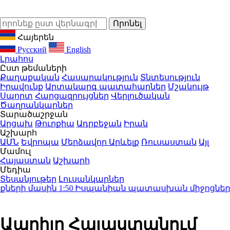
Հայերեն
Русский
English
Լրահոս
Ըստ թեմաների
Քաղաքական
Հասարակություն
Տնտեսություն
Իրավունք
Արտակարգ պատահարներ
Մշակույթ
Սպորտ
Հարցազրույցներ
Վերլուծական
Ծաղրանկարներ
Տարածաշրջան
Արցախ
Թուրքիա
Ադրբեջան
Իրան
Աշխարհ
ԱՄՆ
Եվրոպա
Մերձավոր Արևելք
Ռուսաստան
Այլ
Մամուլ
Հայաստան
Աշխարհ
Մեդիա
Տեսանյութեր
Լուսանկարներ
երի մասին
1:50
Իսպանիան պատասխան միջոցներ կձե
Ապրիլը Հայաստանում