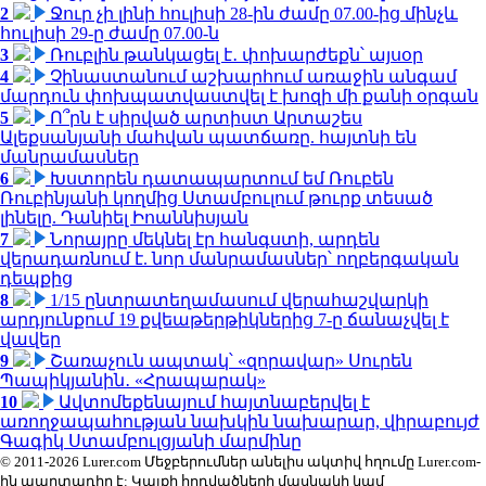
2
Ջուր չի լինի հուլիսի 28-ին ժամը 07.00-ից մինչև
հուլիսի 29-ը ժամը 07.00-ն
3
Ռուբլին թանկացել է․ փոխարժեքն՝ այսօր
4
Չինաստանում աշխարհում առաջին անգամ
մարդուն փոխպատվաստվել է խոզի մի քանի օրգան
5
Ո՞րն է սիրված արտիստ Արտաշես
Ալեքսանյանի մահվան պատճառը. հայտնի են
մանրամասներ
6
Խստորեն դատապարտում եմ Ռուբեն
Ռուբինյանի կողմից Ստամբուլում թուրք տեսած
լինելը. Դանիել Իոաննիսյան
7
Նորայրը մեկնել էր հանգստի, արդեն
վերադառնում է. նոր մանրամասներ՝ ողբերգական
դեպքից
8
1/15 ընտրատեղամասում վերահաշվարկի
արդյունքում 19 քվեաթերթիկներից 7-ը ճանաչվել է
վավեր
9
Շառաչուն ապտակ՝ «զորավար» Սուրեն
Պապիկյանին․ «Հրապարակ»
10
Ավտոմեքենայում հայտնաբերվել է
առողջապահության նախկին նախարար, վիրաբույժ
Գագիկ Ստամբուլցյանի մարմինը
© 2011-2026 Lurer.com Մեջբերումներ անելիս ակտիվ հղումը Lurer.com-
ին պարտադիր է: Կայքի հոդվածների մասնակի կամ