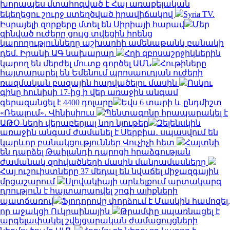
խորապես մտահոգված է Հայ առաքելական
եկեղեցու շուրջ ստեղծված իրավիճակով
Syria TV.
Իսրայելի զորքերը մտել են Սիրիայի հարավ
Մեր
զինված ուժերը ցույց տվեցին իրենց
կարողությունները աշխարհի ամենաթանկ բանակի
դեմ. Իրանի ԱԳ նախարար
Հղի զբոսաշրջիկներին
կարող են մերժել մուտք գործել ԱՄՆ
Հութիները
հայտարարել են Եմենում պրոսաուդյան ուժերի
ռազմական բազային հարվածելու մասին
Ոսկու
գինը հունիսի 17-ից ի վեր առաջին անգամ
գերազանցել է 4400 դոլարը
Եվս 6 տարի և ընդմիշտ
«Ռեալում»․ Վինիսիուս
Պենտագոնը հրապարակել է
ԱԹՕ-ների վերաբերյալ նոր նյութեր
Զելենսկին
առաջին անգամ ժամանել է Սերբիա․ սպասվում են
կարևոր բանակցություններ Վուչիչի հետ
Հայտնի
են դարձել Թաիլանդի դպրոցի հրաձգության
ժամանակ զոհվածների մասին մանրամասները
Հայ ուշուիստները 37 մեդալ են նվաճել միջազգային
մրցաշարում
Սլովակիայի արևելքում արտակարգ
դրություն է հայտարարվել շոգի ալիքների
պատճառով
Ֆյոդորովը փորձում է Մասկին համոզել,
որ աջակցի Ուկրաինային
Թրամփը սպառնացել է
արգելափակել շվեյցարական ժամացույցների