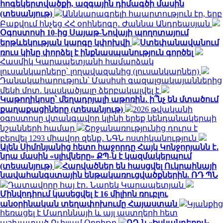
հոգեկերտվածքի, ազգային դիմագծի մասին
(տեսանյութ)
Աննկարագրելի հպարտություն էր, երբ
Բաքվում հնչեց ՀՀ օրհներգը․ Ժաննա Անդրեասյան
Օգոստոսի 10-ից Սայաթ-Նովայի պողոտայում
երթևեկության կարգը կփոխվի
Ստեփանավանում
ռուս կինը փորձել է ինքնասպանություն գործել
Հասմիկ Կարապետյանի համարձակ
լուսանկարները՝ լողավազանից (լուսանկարներ)
Դանակահարություն՝ Մասիսի գազալցակայաններից
մեկի մոտ. կասկածյալը ձերբակալվել է
Կաթողիկոսը՝ մեղադրյալի աթոռին․ ի՞նչ են մտածում
քաղաքացիները (տեսանյութ)
2026 թվականի
օգոստոսը վտանգավոր կլինի երեք կենդանակերպի
նշանների համար
Շրջանառությունից դուրս է
բերվել 1293 միավոր զենք․ ՆԳՆ ոստիկանություն
Ալեն Սիմոնյանից հետո հաջորդը Հայկ Կոնջորյանն է․
նրա մասին «սլիվները» ՔՊ-ն է կազմակերպում
(տեսանյութ)
Հարվածներ են հասցվել Ուկրաինայի
նավահանգստային ենթակառուցվածքներին. ՌԴ ՊՆ
Դատավորը հայ էր․ Նարեկ Կարապետյան
Մինվոդիում կասեցվել է 16 միլիոն ռուբլու
անօրինական տեղափոխումը Հայաստան
Կյանքից
հեռացել է Մադոննայի և այլ աստղերի հետ
աշխատած Ուիլյամ Օրբիթը
ՌԴ-ն «Իսկանդերով»