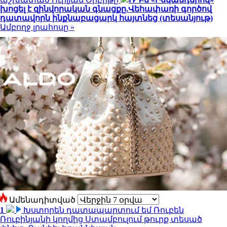
խոցել է զինվորական գնացքը.Վեհափառի գործով
դատավորն ինքնաբացարկ հայտնեց (տեսանյութ)
Ամբողջ լրահոսը »
Ամենադիտված
1
Խստորեն դատապարտում եմ Ռուբեն
Ռուբինյանի կողմից Ստամբուլում թուրք տեսած