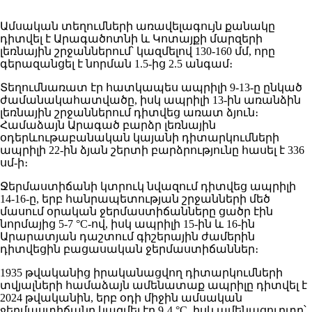
Ամսական տեղումների առավելագույն քանակը
դիտվել է Արագածոտնի և Կոտայքի մարզերի
լեռնային շրջաններում՝ կազմելով 130-160 մմ, որը
գերազանցել է նորման 1.5-ից 2.5 անգամ։
Տեղումնառատ էր հատկապես ապրիլի 9-13-ը ընկած
ժամանակահատվածը, իսկ ապրիլի 13-ին առանձին
լեռնային շրջաններում դիտվեց առատ ձյուն։
Համաձայն Արագած բարձր լեռնային
օդերևութաբանական կայանի դիտարկումների
ապրիլի 22-ին ձյան շերտի բարձրությունը հասել է 336
սմ-ի։
Ջերմաստիճանի կտրուկ նվազում դիտվեց ապրիլի
14-16-ը, երբ հանրապետության շրջանների մեծ
մասում օրական ջերմաստիճանները ցածր էին
նորմայից 5-7 °C-ով, իսկ ապրիլի 15-ին և 16-ին
Արարատյան դաշտում գիշերային ժամերին
դիտվեցին բացասական ջերմաստիճաններ։
1935 թվականից իրականացվող դիտարկումների
տվյալների համաձայն ամենատաք ապրիլը դիտվել է
2024 թվականին, երբ օդի միջին ամսական
ջերմաստիճանը կազմել էր 9․4 °C, իսկ ամենացուրտը՝