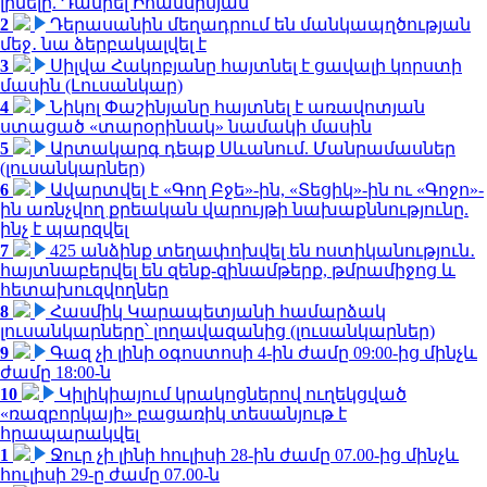
լինելը. Դանիել Իոաննիսյան
2
Դերասանին մեղադրում են մանկապղծության
մեջ․ նա ձերբակալվել է
3
Սիլվա Հակոբյանը հայտնել է ցավալի կորստի
մասին (Լուսանկար)
4
Նիկոլ Փաշինյանը հայտնել է առավոտյան
ստացած «տարօրինակ» նամակի մասին
5
Արտակարգ դեպք Սևանում. Մանրամասներ
(լուսանկարներ)
6
Ավարտվել է «Գող Բջե»-ին, «Տեցիկ»-ին ու «Գոջո»-
ին առնչվող քրեական վարույթի նախաքննությունը.
ինչ է պարզվել
7
425 անձինք տեղափոխվել են ոստիկանություն․
հայտնաբերվել են զենք-զինամթերք, թմրամիջոց և
հետախուզվողներ
8
Հասմիկ Կարապետյանի համարձակ
լուսանկարները՝ լողավազանից (լուսանկարներ)
9
Գազ չի լինի օգոստոսի 4-ին ժամը 09:00-ից մինչև
ժամը 18:00-ն
10
Կիլիկիայում կրակոցներով ուղեկցված
«ռազբորկայի» բացառիկ տեսանյութ է
հրապարակվել
1
Ջուր չի լինի հուլիսի 28-ին ժամը 07.00-ից մինչև
հուլիսի 29-ը ժամը 07.00-ն