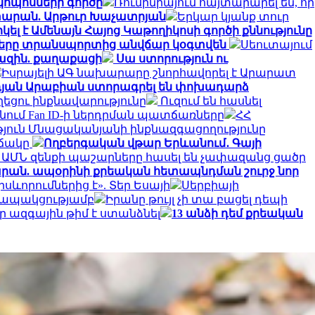
կոպոսների գործը
Ռումինիայում հայտարարել են, որ
տարան. Արթուր Խաչատրյան
Երկար կյանք տուր
լ է Ամենայն Հայոց Կաթողիկոսի գործի քննությունը
ղները տրանսպորտից անվճար կօգտվեն
Սեուտայում
խազին. քաղաքացի
Սա ստորություն ու
Իսրայելի ԱԳ նախարարը շնորհավորել է Արարատ
դյան Արաբիան ստորագրել են փոխադարձ
ղեցու ինքնավարությունը
Ուզում են հասնել
անում Fan ID-ի ներդրման պատճառները
ՀՀ
յուն Մնացականյանի ինքնազգացողությունը
իճակը
Ողբերգական վթար Երևանում․ Գայի
 ԱՄՆ զենքի պաշարները հասել են չափազանց ցածր
տարան. ապօրինի քրեական հետապնդման շուրջ նոր
ևորումներից է». Տեր Եսայի
Սերբիայի
 կապակցությամբ
Իրանը թույլ չի տա բացել դեպի
 ազգային թիմ է ստանձնել
13 անձի դեմ քրեական