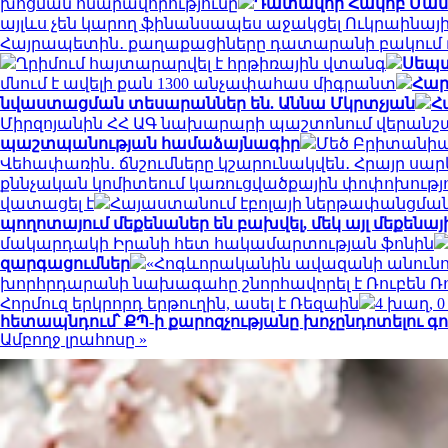
խոցման հնարավորությունը
Դատավոր Հակոբ Մանու
այլևս չեն կարող ֆինանսապես աջակցել Ուկրաինայ
Հայրապետին․ քաղաքացիները դատարանի բակում դ
Ղրիմում հայտարարվել է հրթիռային վտանգ
Սեպտ
մնում է ավելի քան 1300 անչափահաս միգրանտ
Հար
նվաստացման տեսարաններ են. Աննա Մկրտչյան
Հ
Միրզոյանին ՀՀ ԱԳ նախարարի պաշտոնում վերանշ
պաշտպանության համաձայնագիր
Մեծ Բրիտանիայ
Վեհափառին․ ճնշումները կշարունակվեն․ Հրայր սա
քննչական կոմիտեում կառուցվածքային փոփոխությ
վատացել է
Հայաստանում էբոլայի ներթափանցման 
պողոտայում մեքենաներ են բախվել, մեկ այլ մեքենայի
մակարդակի Իրանի հետ հակամարտության ֆոնին
զարգացումներ
«Հոգևորականին ավազանի անունով 
խորհրդարանի նախագահը շնորհավորել է Ռուբեն Ռ
Հորմուզ երկրորդ երթուղին, ասել է Ռեզաին
4 խաղ, 
հետապնդում՝ ՔՊ-ի քարոզչությանը խոչընդոտելու գ
Ամբողջ լրահոսը »