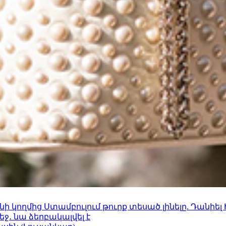
 կողմից Ստամբուլում թուրք տեսած լինելը. Դանիել
ջ․ նա ձերբակալվել է