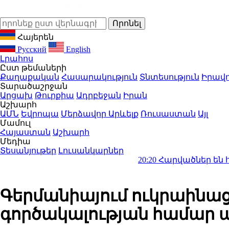
Հայերեն
Русский
English
Լրահոս
Ըստ թեմաների
Քաղաքական
Հասարակություն
Տնտեսություն
Իրավո
Տարածաշրջան
Արցախ
Թուրքիա
Ադրբեջան
Իրան
Աշխարհ
ԱՄՆ
Եվրոպա
Մերձավոր Արևելք
Ռուսաստան
Այլ
Մամուլ
Հայաստան
Աշխարհ
Մեդիա
Տեսանյութեր
Լուսանկարներ
20:20
Հարվածներ են հասցվել Ու
Գերմանիայում ուկրաինաց
գործակալության համար 