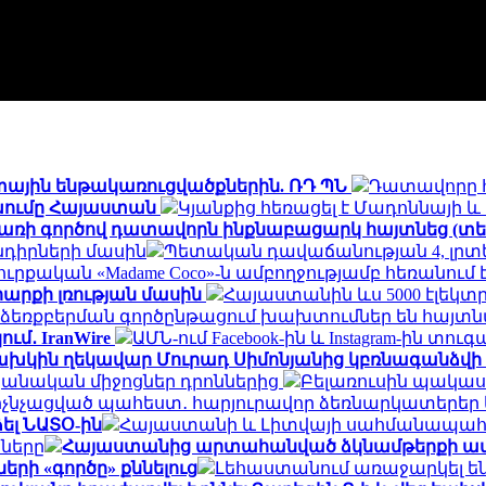
տային ենթակառուցվածքներին. ՌԴ ՊՆ
Դատավորը 
ոխումը Հայաստան
Կյանքից հեռացել է Մադոննայի 
փառի գործով դատավորն ինքնաբացարկ հայտնեց (տե
դիրների մասին
Պետական դավաճանության 4, լրտես
ուրքական «Madame Coco»-ն ամբողջությամբ հեռանու
արքի լռության մասին
Հայաստանին ևս 5000 էլեկտ
եռքբերման գործընթացում խախտումներ են հայտն
ւմ․ IranWire
ԱՄՆ-ում Facebook-ին և Instagram-ին տուգ
խկին ղեկավար Մուրադ Սիմոնյանից կբռնագանձվի 4
նական միջոցներ դրոններից
Բելառուսին պակաս
մ ոչնչացված պահեստ․ հարյուրավոր ձեռնարկատերեր 
ել ՆԱՏՕ-ին
Հայաստանի և Լիտվայի սահմանապահ ծ
նները
Հայաստանից արտահանված ձկնամթերքի ավելի
ի «գործը» քննելուց
Լեհաստանում առաջարկել են 