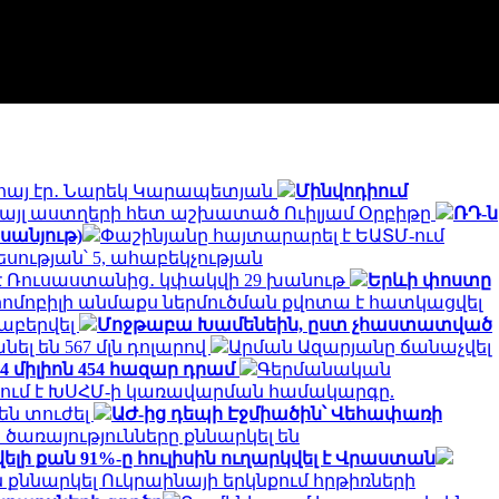
հայ էր․ Նարեկ Կարապետյան
Մինվոդիում
և այլ աստղերի հետ աշխատած Ուիլյամ Օրբիթը
ՌԴ-ն
սանյութ)
Փաշինյանը հայտարարել է ԵԱՏՄ-ում
ության՝ 5, ահաբեկչության
մ է Ռուսաստանից․ կփակվի 29 խանութ
Երևի փոստը
րոմոբիլի անմաքս ներմուծման քվոտա է հատկացվել
աբերվել
Մոջթաբա Խամենեին, ըստ չհաստատված
անել են 567 մլն դոլարով
Արման Ազարյանը ճանաչվել
 միլիոն 454 հազար դրամ
Գերմանական
ում է ԽՍՀՄ-ի կառավարման համակարգը.
են տուժել
ԱԺ-ից դեպի Էջմիածին՝ Վեհափառի
առայությունները քննարկել են
 քան 91%-ը հուլիսին ուղարկվել է Վրաստան
քննարկել Ուկրաինայի երկնքում հրթիռների