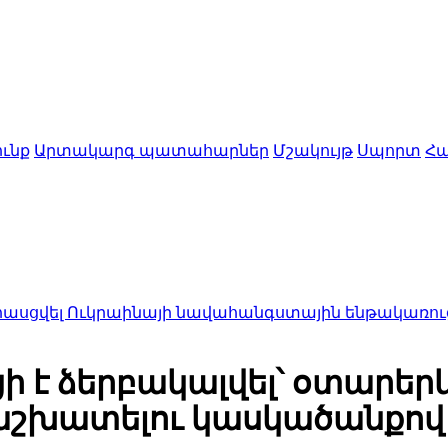
ւնք
Արտակարգ պատահարներ
Մշակույթ
Սպորտ
Հա
կրաինայի նավահանգստային ենթակառուցվածքներին
ի է ձերբակալվել՝ օտարե
աշխատելու կասկածանքով