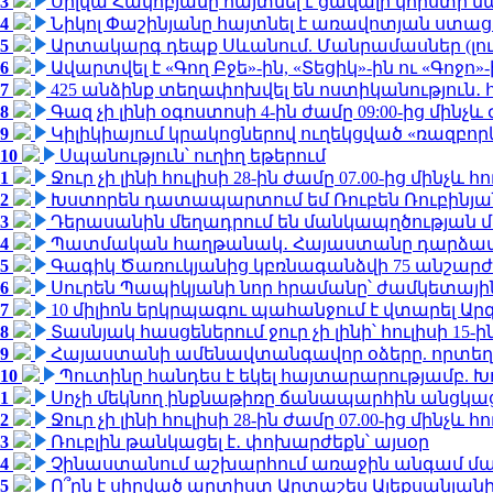
3
Սիլվա Հակոբյանը հայտնել է ցավալի կորստի մ
4
Նիկոլ Փաշինյանը հայտնել է առավոտյան ստ
5
Արտակարգ դեպք Սևանում. Մանրամասներ (լո
6
Ավարտվել է «Գող Բջե»-ին, «Տեցիկ»-ին ու «Գոջ
7
425 անձինք տեղափոխվել են ոստիկանություն․
8
Գազ չի լինի օգոստոսի 4-ին ժամը 09:00-ից մինչև 
9
Կիլիկիայում կրակոցներով ուղեկցված «ռազբո
10
Սպանություն՝ ուղիղ եթերում
1
Ջուր չի լինի հուլիսի 28-ին ժամը 07.00-ից մինչև հո
2
Խստորեն դատապարտում եմ Ռուբեն Ռուբինյանի
3
Դերասանին մեղադրում են մանկապղծության մե
4
Պատմական հաղթանակ․ Հայաստանը դարձավ 
5
Գագիկ Ծառուկյանից կբռնագանձվի 75 անշարժ գո
6
Սուրեն Պապիկյանի նոր հրամանը՝ ժամկետային
7
10 միլիոն երկրպագու պահանջում է վտարել Արգ
8
Տասնյակ հասցեներում ջուր չի լինի՝ հուլիսի 15-ին
9
Հայաստանի ամենավտանգավոր օձերը. որտեղ
10
Պուտինը հանդես է եկել հայտարարությամբ. Խո
1
Սոչի մեկնող ինքնաթիռը ճանապարհին անցկացրե
2
Ջուր չի լինի հուլիսի 28-ին ժամը 07.00-ից մինչև հո
3
Ռուբլին թանկացել է․ փոխարժեքն՝ այսօր
4
Չինաստանում աշխարհում առաջին անգամ մա
5
Ո՞րն է սիրված արտիստ Արտաշես Ալեքսանյա