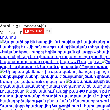
Հետևե՛ք Euromedia24-ին
Youtube-ում`
Լրահոս
Հարվածներ են հասցվել Ուկրաինայի նավահանգս
կասեցվել է 16 միլիոն ռուբլու անօրինական տեղափ
«Իսկանդերով» խոցել է զինվորական գնացքը.Վեհա
ապրանքների և աշխատուժի ազատ տեղաշարժի խն
նախապատրաստության 1 դեպք. ԱԱԾ տվյալներ
Թ
լավ չի աշխատում․ Նաթան սրբազանը՝ Պոլսո պատրի
«Արարատցեմենտ»-ին պատկանող մարզադպրոցի ձ
տեղեկությունների, գտնվում է ծայրահեղ ծանր վիճակո
է տարվա լավագույն փրկարար
Տաթև համայնքի նա
օդանավակայանները շտապ տեղադրում են պաշտպա
Լուկաշենկո
Մեկ ամսում՝ ավելի քան 400 հազար ք
դատավարությանը. Պուտինը պատրաստվում է փորձ
համագործակցության ընդլայնման հնարավորությու
Դատավորը հրաժարվեց Կաթողիկոսի և եպիսկոպոսներ