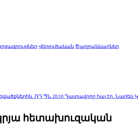
րցազրույցներ
Վերլուծական
Ծաղրանկարներ
. ՌԴ ՊՆ
20:10
Դատավորը հայ էր․ Նարեկ Կարապետյ
րկրյա հետախուզական