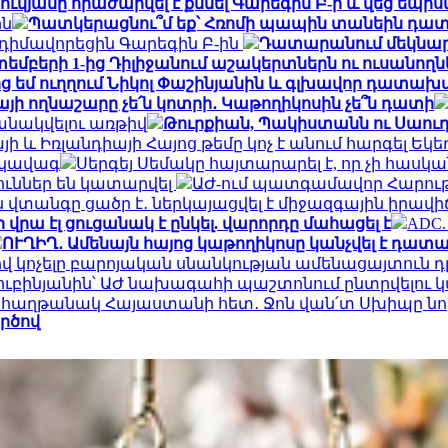
կյանը հրաժարվել է քննել Գարեգին Բ-ի և վեց եպիս
ին
Պատկերացնու՞մ եք՝ Հռոմի պապին տանեին դա
իմավորեցին Գարեգին Բ-ին
Դատարանում մեկնարկե
եմբերի 1-ից Դիլիջանում աշակերտներն ու ուսանո
ց եմ ուղղում Նիկոլ Փաշինյանին և գլխավոր դատա
այի ողնաշարը չե՛ն կոտրի․ Կաթողիկոսին չե՞ն դատի
անակվելու առթիվ
Թուրքիան, Պակիստանն ու Սաու
ի և Իռլանդիայի Հայոց թեմը կոչ է անում հարգել Եկե
րկավագ
Սերգեյ Սեմակը հայտարարել է, որ չի հասկ
ուններ են կատարվել
ԱԺ-ում պատգամավոր Հարութ
վտանգը ցածր է․ ներկայացվել է միջազգային իրավ
 վրա էլ ցուցանակ է ընկել. վարորդը մահացել է
ADC.
ՈՒՂԻՂ․ Ամենայն հայոց կաթողիկոսը կանչվել է դա
կոչելը բարոյական սնանկության ամենացայտուն դրս
ուբինյանին՝ ԱԺ նախագահի պաշտոնում ընտրվելու
0 հաղթանակ Հայաստանի հետ․ Ջոն վան՛տ Սխիպը նոր
ործով