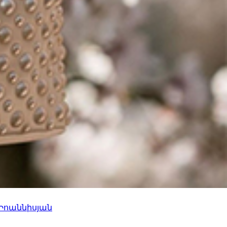
 Իոաննիսյան