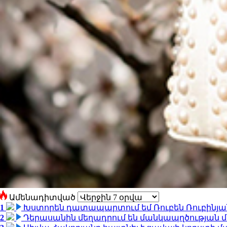
Ամենադիտված
1
Խստորեն դատապարտում եմ Ռուբեն Ռուբինյանի
2
Դերասանին մեղադրում են մանկապղծության մե