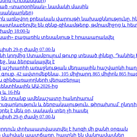
ասին (Լուսանկար)
ացած «տարօրինակ» նամակի մասին
ւսանկարներ)
ո»-ին առնչվող քրեական վարույթի նախաքննությունը. ի
 հայտնաբերվել են զենք-զինամթերք, թմրամիջոց և հ
ժամը 18:00-ն
րկայի» բացառիկ տեսանյութ է հրապարակվել
ւլիսի 29-ը ժամը 07.00-ն
 կողմից Ստամբուլում թուրք տեսած լինելը. Դանիել
ջ․ նա ձերբակալվել է
աշխարհի առաջնության մեդալային հաշվարկի հաղ
ւյք, 42 ավտոմեքենա, 105 միլիարդ 865 միլիոն 865 հ
 զինծառայողների վերաբերյալ
ենտինային ԱԱ-2026-ից
 և 16-ին
 են դրանք ամենաշատը հանդիպում
ւզարկություն և ձերբակալություն․ թիրախում՝ ընդդ
լ է մեկ օր, սակայն տեղ չի հասել
ւլիսի 29-ը ժամը 07.00-ն
րդուն փոխպատվաստվել է խոզի մի քանի օրգան
նի մահվան պատճառը. հայտնի են մանրամասներ