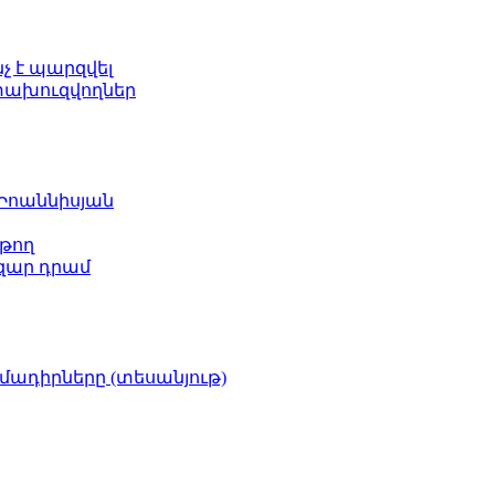
նչ է պարզվել
ետախուզվողներ
 Իոաննիսյան
թող
ազար դրամ
իմադիրները (տեսանյութ)