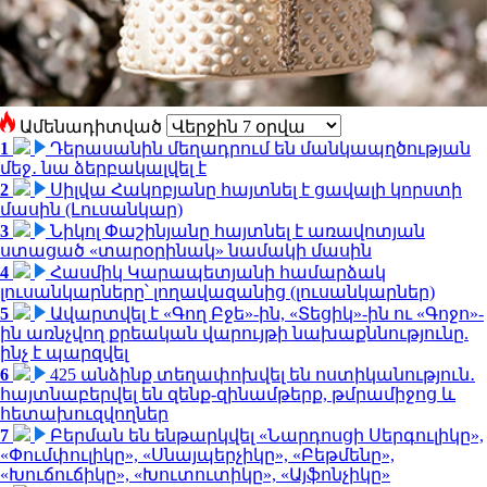
Ամենադիտված
1
Դերասանին մեղադրում են մանկապղծության
մեջ․ նա ձերբակալվել է
2
Սիլվա Հակոբյանը հայտնել է ցավալի կորստի
մասին (Լուսանկար)
3
Նիկոլ Փաշինյանը հայտնել է առավոտյան
ստացած «տարօրինակ» նամակի մասին
4
Հասմիկ Կարապետյանի համարձակ
լուսանկարները՝ լողավազանից (լուսանկարներ)
5
Ավարտվել է «Գող Բջե»-ին, «Տեցիկ»-ին ու «Գոջո»-
ին առնչվող քրեական վարույթի նախաքննությունը.
ինչ է պարզվել
6
425 անձինք տեղափոխվել են ոստիկանություն․
հայտնաբերվել են զենք-զինամթերք, թմրամիջոց և
հետախուզվողներ
7
Բերման են ենթարկվել «Նարդոսցի Սերգուլիկը»,
«Փումփուլիկը», «Սնայպերչիկը», «Բեթմենը»,
«Խուճուճիկը», «Խուտուտիկը», «Այֆոնչիկը»