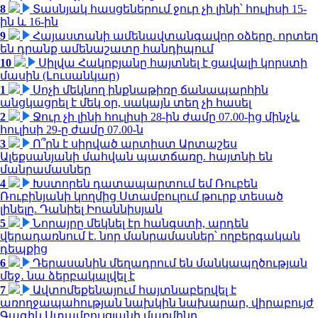
8
Տասնյակ հասցեներում ջուր չի լինի՝ հուլիսի 15-
ին և 16-ին
9
Հայաստանի ամենավտանգավոր օձերը. որտեղ
են դրանք ամենաշատը հանդիպում
10
Սիլվա Հակոբյանը հայտնել է ցավալի կորստի
մասին (Լուսանկար)
1
Սոչի մեկնող ինքնաթիռը ճանապարհին
անցկացրել է մեկ օր, սակայն տեղ չի հասել
2
Ջուր չի լինի հուլիսի 28-ին ժամը 07.00-ից մինչև
հուլիսի 29-ը ժամը 07.00-ն
3
Ո՞րն է սիրված արտիստ Արտաշես
Ալեքսանյանի մահվան պատճառը. հայտնի են
մանրամասներ
4
Խստորեն դատապարտում եմ Ռուբեն
Ռուբինյանի կողմից Ստամբուլում թուրք տեսած
լինելը. Դանիել Իոաննիսյան
5
Նորայրը մեկնել էր հանգստի, արդեն
վերադառնում է. նոր մանրամասներ՝ ողբերգական
դեպքից
6
Դերասանին մեղադրում են մանկապղծության
մեջ․ նա ձերբակալվել է
7
Ավտոմեքենայում հայտնաբերվել է
առողջապահության նախկին նախարար, վիրաբույժ
Գագիկ Ստամբուլցյանի մարմինը