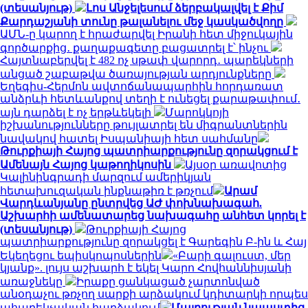
(տեսանյութ)
Լոս Անջելեսում ձերբակալվել է Քիմ
Քարդաշյանի տունը թալանելու մեջ կասկածվողը
ԱՄՆ-ը կարող է հրաժարվել Իրանի հետ միջուկային
գործարքից․ քաղաքագետը բացատրել է՝ ինչու
Հայտնաբերվել է 482 ոչ սթափ վարորդ․ պարեկների
անցած շաբաթվա ծառայության արդյունքները
Եղեգիս-Հերմոն ավտոճանապարհին հորդառատ
անձրևի հետևանքով տեղի է ունեցել քարաթափում․
այն դարձել է ոչ երթևեկելի
Մարոկկոյի
իշխանությունները թույլատրել են միգրանտներին
նավակով հատել Իսպանիայի հետ սահմանը
Թուրքիայի Հայոց պատրիարքությունը զորակցում է
Ամենայն Հայոց կաթողիկոսին
Այսօր առավոտից
Կալինինգրադի մարզում ամերիկյան
հետախուզական ինքնաթիռ է թռչում
Արամ
Վարդևանյանը ընտրվեց ԱԺ փոխնախագահ.
Աշխարհի ամենատարեց նախագահը անհետ կորել է
(տեսանյութ)
Թուրքիայի Հայոց
պատրիարքությունը զորակցել է Գարեգին Բ-ին և Հայ
Եկեղեցու եպիսկոպոսներին
«Բարի գալուստ, մեր
կյանք». լույս աշխարհ է եկել Կարո Հովհաննիսյանի
առաջնեկը
Իրաքը ցանկացած չարտոնված
անօդաչու թռչող սարքի արձակում կդիտարկի որպես
ահաբեկչական հարձակում
Մայրության նպաստից