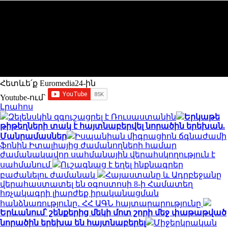
Հետևե՛ք Euromedia24-ին
Youtube-ում`
Լրահոս
Զելենսկին զգուշացրել է Ռուսաստանին
Երկաթե
թիթեղների տակ է հայտնաբերվել նորածին երեխան.
Մանրամասներ
Իսպանիան միգրացիոն ճգնաժամի
ֆոնին Իտալիայից ժամանողների համար
ժամանակավոր սահմանային վերահսկողություն է
սահմանում
Ուշագնաց է եղել ինքնագրեր
բաժանելու ժամանակ
Հայաստանը և Ադրբեջանը
վերահաստատել են օգոստոսի 8-ի Համատեղ
հռչակագրի լիարժեք իրականացման
հանձնառությունը․ ՀՀ ԱԳՆ հայտարարությունը
Երևանում՝ շենքերից մեկի մոտ շորի մեջ փաթաթված
նորածին երեխա են հայտնաբերել
Միջերկրական