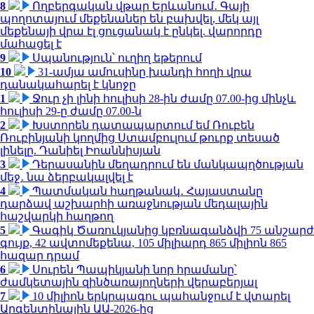
8
Ողբերգական վթար Երևանում․ Գայի
պողոտայում մեքենաներ են բախվել, մեկ այլ
մեքենայի վրա էլ ցուցանակ է ընկել. վարորդը
մահացել է
9
Սպանություն՝ ուղիղ եթերում
10
31-ամյա ամուսինը խանդի հողի վրա
դանակահարել է կնոջը
1
Ջուր չի լինի հուլիսի 28-ին ժամը 07.00-ից մինչև
հուլիսի 29-ը ժամը 07.00-ն
2
Խստորեն դատապարտում եմ Ռուբեն
Ռուբինյանի կողմից Ստամբուլում թուրք տեսած
լինելը. Դանիել Իոաննիսյան
3
Դերասանին մեղադրում են մանկապղծության
մեջ․ նա ձերբակալվել է
4
Պատմական հաղթանակ․ Հայաստանը
դարձավ աշխարհի առաջնության մեդալային
հաշվարկի հաղթող
5
Գագիկ Ծառուկյանից կբռնագանձվի 75 անշարժ
գույք, 42 ավտոմեքենա, 105 միլիարդ 865 միլիոն 865
հազար դրամ
6
Սուրեն Պապիկյանի նոր հրամանը՝
ժամկետային զինծառայողների վերաբերյալ
7
10 միլիոն երկրպագու պահանջում է վտարել
Արգենտինային ԱԱ-2026-ից