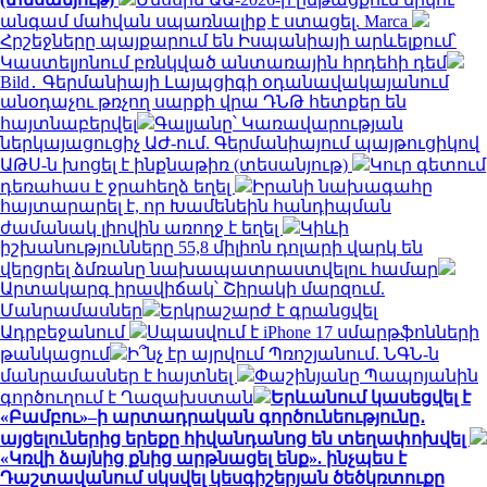
անգամ մահվան սպառնալիք է ստացել. Marca
Հրշեջները պայքարում են Իսպանիայի արևելքում՝
Կաստելյոնում բռնկված անտառային հրդեհի դեմ
Bild․ Գերմանիայի Լայպցիգի օդանավակայանում
անօդաչու թռչող սարքի վրա ԴՆԹ հետքեր են
հայտնաբերվել
Գալյանը՝ Կառավարության
ներկայացուցիչ ԱԺ-ում. Գերմանիայում պայթուցիկով
ԱԹՍ-ն խոցել է ինքնաթիռ (տեսանյութ)
Կուր գետում
դեռահաս է ջրահեղձ եղել
Իրանի նախագահը
հայտարարել է, որ Խամենեին հանդիպման
ժամանակ լիովին առողջ է եղել
Կիևի
իշխանությունները 55,8 միլիոն դոլարի վարկ են
վերցրել ձմռանը նախապատրաստվելու համար
Արտակարգ իրավիճակ՝ Շիրակի մարզում.
Մանրամասներ
Երկրաշարժ է գրանցվել
Ադրբեջանում
Սպասվում է iPhone 17 սմարթֆոնների
թանկացում
Ի՞նչ էր այրվում Պռոշյանում. ՆԳՆ-ն
մանրամասներ է հայտնել
Փաշինյանը Պապոյանին
գործուղում է Ղազախստան
Երևանում կասեցվել է
«Բամբու»–ի արտադրական գործունեությունը․
այցելուներից երեքը հիվանդանոց են տեղափոխվել
«Կռվի ձայնից քնից արթնացել ենք». ինչպես է
Դաշտավանում սկսվել կեսգիշերյան ծեծկռտուքը