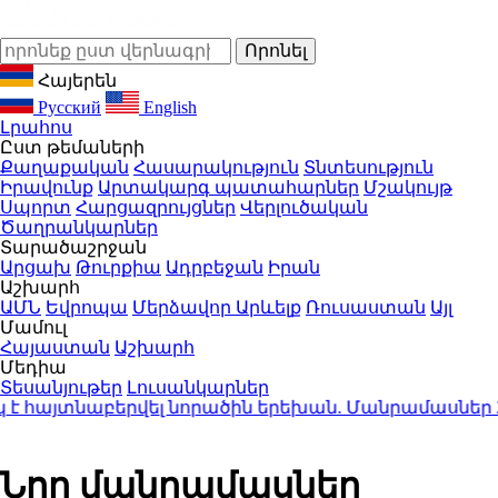
Հայերեն
Русский
English
Լրահոս
Ըստ թեմաների
Քաղաքական
Հասարակություն
Տնտեսություն
Իրավունք
Արտակարգ պատահարներ
Մշակույթ
Սպորտ
Հարցազրույցներ
Վերլուծական
Ծաղրանկարներ
Տարածաշրջան
Արցախ
Թուրքիա
Ադրբեջան
Իրան
Աշխարհ
ԱՄՆ
Եվրոպա
Մերձավոր Արևելք
Ռուսաստան
Այլ
Մամուլ
Հայաստան
Աշխարհ
Մեդիա
Տեսանյութեր
Լուսանկարներ
հայտնաբերվել նորածին երեխան. Մանրամասներ
23:1
Նոր մանրամասներ