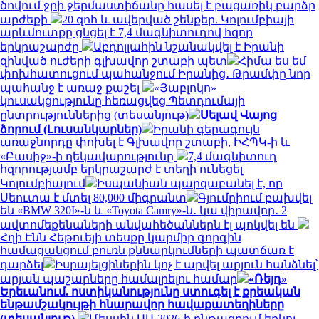
ծովում ջրի ջերմաստիճանը հասել է բացառիկ բարձր
արժեքի
20 զոհ և ավերված շենքեր. Կոլումբիայի
արևմուտքը ցնցել է 7,4 մագնիտուդով հզոր
երկրաշարժը
Աբդոլլահին նշանակվել է Իրանի
զինված ուժերի գլխավոր շտաբի պետ
Հիմա ես եմ
փոխհատուցում պահանջում Իրանից․ Թրամփը նոր
պահանջ է առաջ քաշել
«Յաբլոկո»
կուսակցությունը հեռացվեց Պետդումայի
ընտրություններից (տեսանյութ)
Սելավ Վայոց
ձորում (Լուսանկարներ)
Իրանի գերագույն
առաջնորդը փոխել է Գլխավոր շտաբի, ԻՀՊԿ-ի և
«Բասիջ»-ի ղեկավարությունը
7,4 մագնիտուդ
հզորությամբ երկրաշարժ է տեղի ունեցել
Կոլումբիայում
Իսպանիան պարզաբանել է, որ
Սեուտա է մտել 80,000 միգրանտ
Գյումրիում բախվել
են «BMW 320I»-ն և «Toyota Camry»-ն․ կա վիրավոր․ 2
ավտոմեքենաների անվահեծաններն էլ պոկվել են
Հղի Էնն Հեթուեյի տեսքը կարմիր գորգին
համացանցում բուռն քննարկումների պատճառ է
դարձել
Իսրայելցիներին կոչ է արվել արյուն հանձնել՝
արյան պաշարները համալրելու համար
«Ռեյդ»
Երեւանում. ոստիկանությունը ստուգել է քրեական
ենթամշակույթի հնարավոր հավաքատեղիները
(տեսանյութ)
Մեսսին ԱԱ-2026-ի ընթացքում երկու