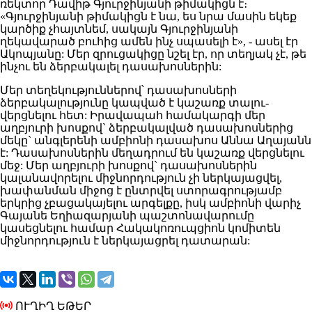
ռեկտոր Դավիթ Գյուրջինյանի թիմակիցն է։
«Գյուրջինյանի թիմակիցն է նա, ես նրա մասին եկեք
կարծիք չհայտնեմ, սակայն Գյուրջինյանի
ղեկավարած բուհից ամեն ինչ սպասելի է», - ասել էր
Ակոպյանը: Մեր զրուցակիցը նշել էր, որ տեղյակ չէ, թե
ինչու են ձերբակալել դասախոսներին:
Մեր տեղեկություններով՝ դասախոսների
ձերբակալությունը կապված է կաշառք տալու-
վերցնելու հետ: Իրավապահ համակարգի մեր
աղբյուրի խոսքով` ձերբակալված դասախոսներից
մեկը` անգլերենի ամբիոնի դասախոս Աննա Աղայանն
է: Դասախոսներին մեղադրում են կաշառք վերցնելու
մեջ: Մեր աղբյուրի խոսքով` դասախոսներին
կալանավորելու միջնորդություն չի ներկայացվել,
խափանման միջոց է ընտրվել ստորագրությամբ
երկրից չբացակայելու արգելքը, իսկ ամբիոնի վարիչ
Գայանե Եղիազարյանի պաշտոնավարումը
կասեցնելու համար Հակակոռուպցիոն կոմիտեն
միջնորդություն է ներկայացրել դատարան:
ՈՒՂԻՂ ԵԹԵՐ