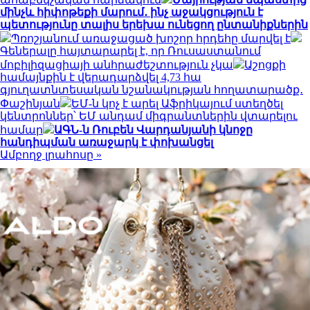
մինչև հիփոթեքի մարում․ ինչ աջակցություն է
պետությունը տալիս երեխա ունեցող ընտանիքներին
Պռոշյանում առաջացած խոշոր հրդեհը մարվել է
Գեներալը հայտարարել է, որ Ռուսաստանում
մոբիլիզացիայի անհրաժեշտություն չկա
Աշոցքի
համայնքին է վերադարձվել 4,73 հա
գյուղատնտեսական նշանակության հողատարածք․
Փաշինյան
ԵՄ-ն կոչ է արել Աֆրիկայում ստեղծել
կենտրոններ՝ ԵՄ անդամ միգրանտներին վտարելու
համար
ԱԳՆ-ն Ռուբեն Վարդանյանի կնոջը
հանդիպման առաջարկ է փոխանցել
Ամբողջ լրահոսը »