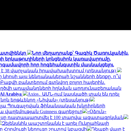
 Մատվիենկո
Նոր մեղադրանք՝ Գագիկ Ծառուկյանին.
 երկաթուղիների կոնցեսիոն կառավարումը.
գամավորի հոր հոգեհանգստին մասնակցելու
ել է 38 վարչական իրավախախտում (տեսանյութ)
 կհոսի այս կենդանակերպի նշանների ձեռքը. ո՞վ
Բաքվի բանտերում գտնվող բոլոր հայերին․
ղծվի ադամանդների հղկման արդյունաբերական
l Arabiya
Axios․ ԱՄՆ-ում կասկածի տակ են դրել
նոն երթևեկող «Նիվան» (տեսանյութ)
լլա Պուգաչովան ֆինանսական խնդիրների
վաղեմության Guinness գարեջուր
«Օձուն»
հասը դատապարտվել է 100 տարվա ազատազրկման
Զելենսկին պաշտոնանկ է արել Ուկրաինայի
որ Հորմուզի նեղուցը շուտով կբացվի
Դեպքի վայր է