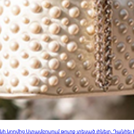
 կողմից Ստամբուլում թուրք տեսած լինելը. Դանիել