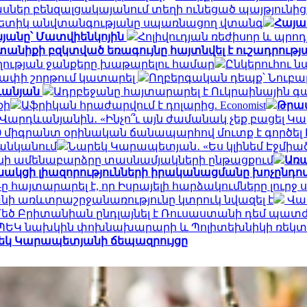
սներ բենզալցակայանում տեղի ունեցած պայթյունի
գետիկ անվտանգությանը սպառնացող վտանգ
Հայա
նյանը՝ Մատվիենկոյին
Հոլիվուդյան ռեժիսոր և պրոդ
նիքի բզկտված եռագույնը հայտնվել է ուշադրությ
աղության ջանքերը խաթարելու համար
Ընկերուհու ն
չափի շորթում կատարել
Ողբերգական դեպք՝ Նուբա
դևանյան
Ադրբեջանը հայտարարել է Ուկրաինային
քի
Աֆրիկան ​​հրաժարվում է դոլարից. Economist
Թրամ
 Վարդևանյանին․ «Ինչո՞ւ այն ժամանակ չեք բացել Կար
,000 միգրանտ օրինական ճանապարհով մուտք է գործե
ցանկանում
Նարեկ Կարապետյան․ «Ես կլինեմ Էջմիածն
կլինի ամենաբարձրը տասնամյակների ընթացքում
Առա
ցի լիազորությունների իրականացմանը խոչընդոտե
ը հայտարարել է, որ Իսրայելի հարձակումները լուրջ
նի առևտրաշրջանառությունը կտրուկ նվազել է
Վաղ
եծ Բրիտանիան ընդլայնել է Ռուսաստանի դեմ պատժ
 ՊԵԿ նախկին փոխնախարարի և Պոլիտեխնիկի ռեկտո
րեկ Կարապետյանի ճեպազրույցը