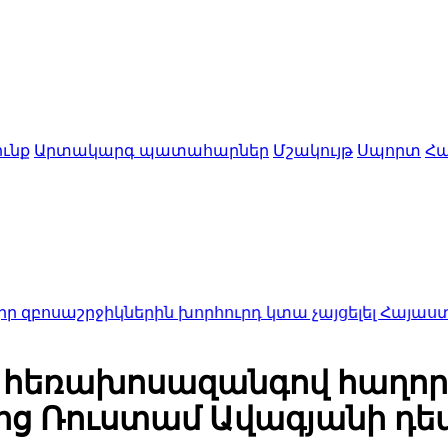
ւնք
Արտակարգ պատահարներ
Մշակույթ
Սպորտ
Հա
ջիկներին խորհուրդ կտա չայցելել Հայաստան. Մատ
 հեռախոսազանգով հաղոր
ց Ռուստամ Ավագյանի դեմ