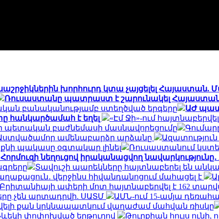
ոսաշրջիկներին խորհուրդ կտա չայցելել Հայաստան.
Ռուսաստանը պատրաստ է շարունակել Հայաստանի
ական բանականությամբ ստեղծված երգերը
ԱԺ պատ
ը հանկարծամահ է եղել
«Էմ Ջի»-ում հայտնաբերվ
անի պետական բաժնեմասի մասնավորեցումը
Գումարը
մ Աստվածամոր ամենաբարձր արձանը
Ազատություն 
 է քնի պակասը օգտակար լինել
Ռուսաստանում կստե
 Հորմուզի նեղուցով իրականացվող նավարկությունը․ A
ագրերը
Տավուշի պարեկները հայտնաբերել են անկա
աղաքացուն․ վերջինս հիվանդանոցում մահացել է
Ա
Բրիտանիայի ափերի մոտ հայտնաբերվել է 162 տարվա 
րը չեն արտադրվի. ՍԱՏՄ
ԱՄՆ-ում 15-ամյա դեռա
 ավելի քան կրկնապատկում վաղաժամ մահվան ռիսկը
երթևեկի փոփոխված երթուղով
Թուրքիան հույս ունի, 