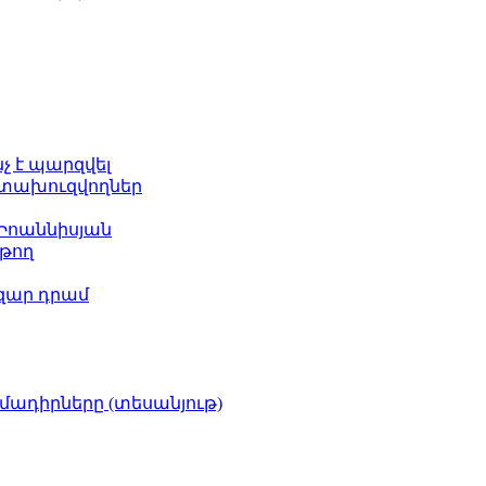
նչ է պարզվել
հետախուզվողներ
 Իոաննիսյան
թող
ազար դրամ
իմադիրները (տեսանյութ)