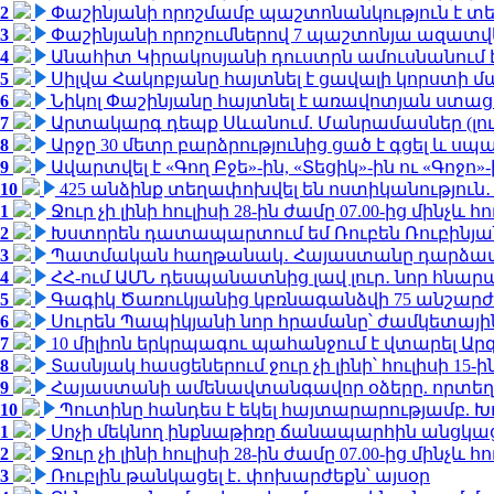
2
Փաշինյանի որոշմամբ պաշտոնանկություն է տեղ
3
Փաշինյանի որոշումներով 7 պաշտոնյա ազատվ
4
Անահիտ Կիրակոսյանի դուստրն ամուսնանում 
5
Սիլվա Հակոբյանը հայտնել է ցավալի կորստի մ
6
Նիկոլ Փաշինյանը հայտնել է առավոտյան ստ
7
Արտակարգ դեպք Սևանում. Մանրամասներ (լո
8
Արջը 30 մետր բարձրությունից ցած է գցել և ս
9
Ավարտվել է «Գող Բջե»-ին, «Տեցիկ»-ին ու «Գոջ
10
425 անձինք տեղափոխվել են ոստիկանություն․
1
Ջուր չի լինի հուլիսի 28-ին ժամը 07.00-ից մինչև հո
2
Խստորեն դատապարտում եմ Ռուբեն Ռուբինյանի
3
Պատմական հաղթանակ․ Հայաստանը դարձավ 
4
ՀՀ-ում ԱՄՆ դեսպանատնից լավ լուր․ նոր հնար
5
Գագիկ Ծառուկյանից կբռնագանձվի 75 անշարժ գո
6
Սուրեն Պապիկյանի նոր հրամանը՝ ժամկետային
7
10 միլիոն երկրպագու պահանջում է վտարել Արգ
8
Տասնյակ հասցեներում ջուր չի լինի՝ հուլիսի 15-ին
9
Հայաստանի ամենավտանգավոր օձերը. որտեղ
10
Պուտինը հանդես է եկել հայտարարությամբ. Խո
1
Սոչի մեկնող ինքնաթիռը ճանապարհին անցկացրե
2
Ջուր չի լինի հուլիսի 28-ին ժամը 07.00-ից մինչև հո
3
Ռուբլին թանկացել է․ փոխարժեքն՝ այսօր