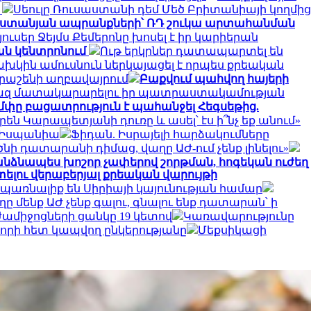
ց
Սեուլը Ռուսաստանի դեմ Մեծ Բրիտանիայի կողմից
ստանյան ապրանքների՝ ՌԴ շուկա արտահանման
յուսեր Ջեյմս Քեմերոնը խոսել է իր կարիերան
ան կենտրոնում
Ութ երկրներ դատապարտել են
ախկին ամուսնուն ներկայացել է որպես քրեական
րաշենի աղբավայրում
Բաքվում պահվող հայերի
 գազ մատակարարելու իր պատրաստակամության
փը բացատրություն է պահանջել Հեգսեթից.
են Կարապետյանի դուռը և ասել՝ էս ի՞նչ եք անում»
լ Իսպանիա
Ֆիդան. Իսրայելի հարձակումները
ի դատարանի դիմաց, վաղը ԱԺ-ում չենք լինելու»
նձնապես խոշոր չափերով շորթման, հոգեկան ուժեղ
լու վերաբերյալ քրեական վարույթի
 սպառնալիք են Սիրիայի կայունության համար
ը մենք ԱԺ չենք գալու, գնալու ենք դատարան՝ ի
ամիջոցների ցանկը 19 կետով
Կառավարությունը
րի հետ կապվող ընկերությանը
Մեքսիկացի