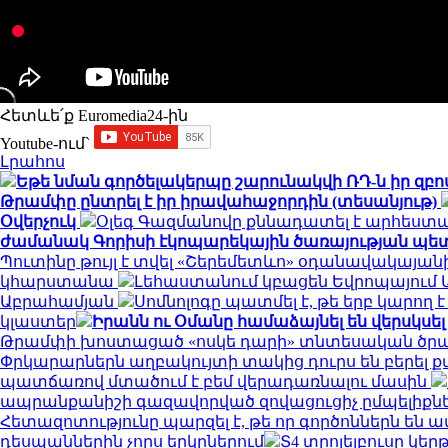
Հետևե՛ք Euromedia24-ին
Youtube-ում`
Լրահոս
Եթե նման գործելակերպը շարունակվի ՌԴ-ն իր զբ
Թրամփը ընտրել է իր իրավահաջորդին (տեսանյութ)
Օվերչուկ
Օլեգ Գազմանովը քննադատել է արհեստ
ժամանակ Գորիսի էկոպարեկային ծառայության պետ
Պուտինը թույլ է տվել «Շերեմետևո» օդանավակայ
կհարստանա
Լեհաստանում կբացեն Եվրոպայու
Աբրահամյան
Սոմնոլոգը պատմել է, թե երբ կարող
կլաստեր
Իրանն ու Օմանը համաձայնել են վերսկսել
Թրամփի խոստացած «ոսկե դարի» տնտեսական ծր
Փրկարարներն աղբակույտի տակից դուրս են բերել ք
պատճառով մտածում է բեմ վերադառնալու մասին
ապրանքանիշի գազավորված զովացուցիչ ըմպելիքնե
Հետազոտությունը պարզել է, թե որ գործոններն են
դեսպաններին չորս երկրներում
Տ4 տրոլեյբուսը կ