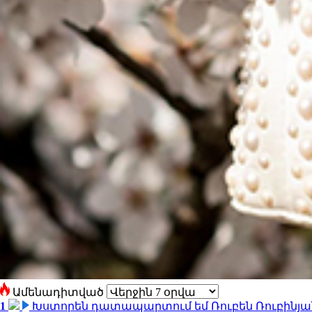
Ամենադիտված
1
Խստորեն դատապարտում եմ Ռուբեն Ռուբինյանի