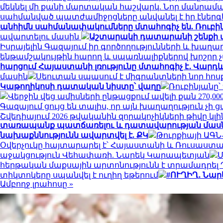
մեկնել մի քանի մարտական հաշվարկ. Նոր մանրամա
սահմանված պատժամիջոցները անվանել է իր էներ
անհիմն սահմանափակումները մտահոգիչ են. Ռուբի
ավարտելու մասին
Աշտարակի դատարանի շենքի տա
Իսրայելին Գազայում իր գործողությունների և խաղ
ենթամշակույթին հարող և սպառնալիքներով խոշոր 
հարցում Հայաստանի լռությունը մտահոգիչ է․ Վար
մասին
Սեուտան սպասում է միգրանտների նոր հոս
Կաթողիկոսի դատական նիստը՝ վաղը
Ռուբինյանը՝
Վերջին վեց ամիսների ընթացքում ավելի քան 270
Գազայում ցույց են տալիս, որ այն խաղաղություն չի 
Շվեդիայում 2026 թվականին զորակոչիկների թիվը 
տառապանք պատճառելու և դատավարության մասնակ
նախաքննությունն ավարտվել է. ՔԿ
Թուրքիայի ԱԳՆ-
Օվերչուկը հայտարարել է՝ Հայաստանի և Ռուսաստա
աջակցություն Վեհափառի. Նարեկ Կարապետյան
Մ
հերթական մաքսային արտոնությունն է տրամադրել
տիկտոկերը սպանվել է ուղիղ եթերում
#ՈՒՂԻՂ․ Նա
Ամբողջ լրահոսը »