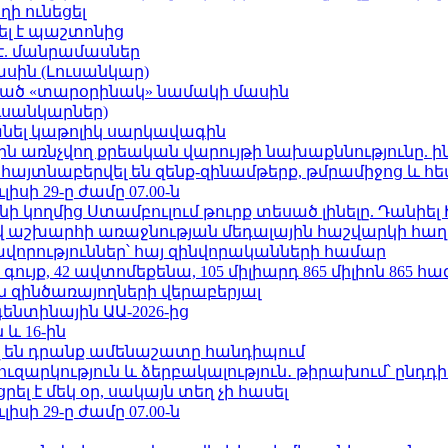
ի ունեցել
ել է պաշտոնից
է. մանրամասներ
ասին (Լուսանկար)
ացած «տարօրինակ» նամակի մասին
ւսանկարներ)
պանել կաթոլիկ սարկավագին
ո»-ին առնչվող քրեական վարույթի նախաքննությունը. ի
 հայտնաբերվել են զենք-զինամթերք, թմրամիջոց և 
ւլիսի 29-ը ժամը 07.00-ն
 կողմից Ստամբուլում թուրք տեսած լինելը. Դանիել
աշխարհի առաջնության մեդալային հաշվարկի հաղ
ավորություններ՝ հայ զինվորականների համար
ւյք, 42 ավտոմեքենա, 105 միլիարդ 865 միլիոն 865 հ
 զինծառայողների վերաբերյալ
ենտինային ԱԱ-2026-ից
 և 16-ին
 են դրանք ամենաշատը հանդիպում
ւզարկություն և ձերբակալություն․ թիրախում՝ ընդդ
լ է մեկ օր, սակայն տեղ չի հասել
ւլիսի 29-ը ժամը 07.00-ն