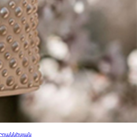
 Իոաննիսյան