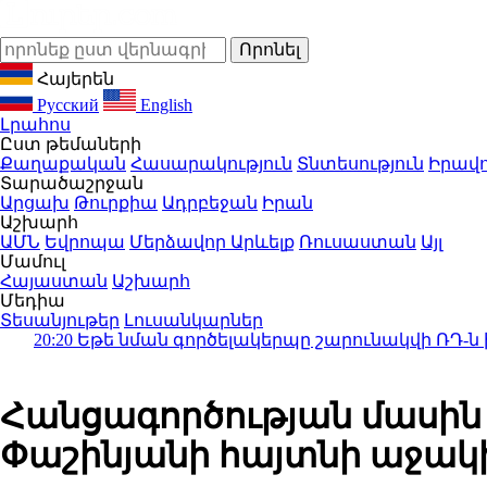
Հայերեն
Русский
English
Լրահոս
Ըստ թեմաների
Քաղաքական
Հասարակություն
Տնտեսություն
Իրավո
Տարածաշրջան
Արցախ
Թուրքիա
Ադրբեջան
Իրան
Աշխարհ
ԱՄՆ
Եվրոպա
Մերձավոր Արևելք
Ռուսաստան
Այլ
Մամուլ
Հայաստան
Աշխարհ
Մեդիա
Տեսանյութեր
Լուսանկարներ
 նման գործելակերպը շարունակվի ՌԴ-ն իր զբոսաշր
Հանցագործության մասին
Փաշինյանի հայտնի աջակի