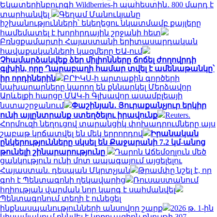
Եկատերինբուրգի Wildberries-ի պահեստին․ 800 մարդ է
տարհանվել
Գեղամ Մանուկյանը
իշխանությունների՝ եկեղեցու նկատմամբ քայլերը
համեմատել է խորհրդային շրջանի հետ
Բռնցքամարտի Հայաստանի երիտասարդական
հավաքականների կազմերը ԵԱ-ում
Չհամարձակվեք ձեր միլիոնները ճոճել ժողովրդի
գլխին, որը Ղարաբաղի համար տվել է ամենաթանկը՝
իր որդիներին
ԲՐԻԿՍ-ի արտաքին գործերի
նախարարները կարող են քննարկել Մերձավոր
Արևելքի հարցը ՄԱԿ-ի Գլխավոր ասամբլեայի
նստաշրջանում
Փաշինյան․ Յուրաքանչյուր երկիր
ունի այլընտրանք ստեղծելու իրավունք
Reuters.
Հորմուզի նեղուցով տարանցիկ փոխադրումները այս
շաբաթ կրճատվել են մեկ երրորդով
Իրանական
ընկերությունները սկսել են Քաջարանի 7.2 կմ-անոց
թունելի շինարարությունը
Դարոն Աճեմօղլուն մեծ
ցանկություն ունի մոտ ապագայում այցելելու
Հայաստան. դեսպան Մկրտչյան
Թրամփը նշել է, որ
գոհ է Պենտագոնի ղեկավարից
Ռուսաստանում
հղիության վարման նոր կարգ է սահմանվել
Պենտագոնում տեղի է ունեցել
ինքնասպանությունների անսովոր շարք
2026 թ. 1-ին
կիսամյակում քննվել է կոռուպցիոն բնույթի 307