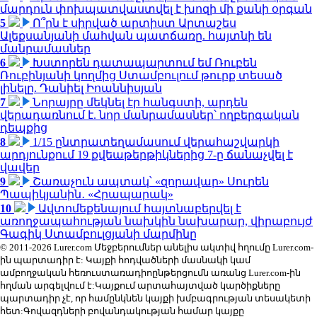
մարդուն փոխպատվաստվել է խոզի մի քանի օրգան
5
Ո՞րն է սիրված արտիստ Արտաշես
Ալեքսանյանի մահվան պատճառը. հայտնի են
մանրամասներ
6
Խստորեն դատապարտում եմ Ռուբեն
Ռուբինյանի կողմից Ստամբուլում թուրք տեսած
լինելը. Դանիել Իոաննիսյան
7
Նորայրը մեկնել էր հանգստի, արդեն
վերադառնում է. նոր մանրամասներ՝ ողբերգական
դեպքից
8
1/15 ընտրատեղամասում վերահաշվարկի
արդյունքում 19 քվեաթերթիկներից 7-ը ճանաչվել է
վավեր
9
Շառաչուն ապտակ՝ «զորավար» Սուրեն
Պապիկյանին․ «Հրապարակ»
10
Ավտոմեքենայում հայտնաբերվել է
առողջապահության նախկին նախարար, վիրաբույժ
Գագիկ Ստամբուլցյանի մարմինը
© 2011-2026 Lurer.com Մեջբերումներ անելիս ակտիվ հղումը Lurer.com-
ին պարտադիր է: Կայքի հոդվածների մասնակի կամ
ամբողջական հեռուստառադիոընթերցումն առանց Lurer.com-ին
հղման արգելվում է:Կայքում արտահայտված կարծիքները
պարտադիր չէ, որ համընկնեն կայքի խմբագրության տեսակետի
հետ:Գովազդների բովանդակության համար կայքը