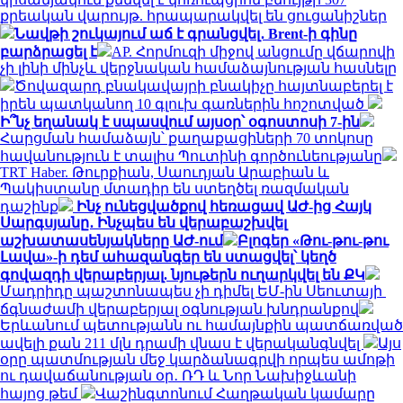
քրեական վարույթ. հրապարակվել են ցուցանիշներ
Նավթի շուկայում աճ է գրանցվել․ Brent-ի գինը
բարձրացել է
AP. Հորմուզի միջով անցումը վճարովի
չի լինի մինչև վերջնական համաձայնության հասնելը
Ծովազարդ բնակավայրի բնակիչը հայտնաբերել է
իրեն պատկանող 10 գլուխ գառներին հոշոտված
Ի՞նչ եղանակ է սպասվում այսօր՝ օգոստոսի 7-ին
Հարցման համաձայն՝ քաղաքացիների 70 տոկոսը
հավանություն է տալիս Պուտինի գործունեությանը
TRT Haber. Թուրքիան, Սաուդյան Արաբիան և
Պակիստանը մտադիր են ստեղծել ռազմական
դաշինք
Ինչ ունեցվածքով հեռացավ ԱԺ-ից Հայկ
Սարգսյանը․ Ինչպես են վերաբաշխվել
աշխատասենյակները ԱԺ-ում
Բլոգեր «Թու-թու-թու
Լավա»-ի դեմ ահազանգեր են ստացվել՝ կեղծ
գովազդի վերաբերյալ. նյութերն ուղարկվել են ՔԿ
Մադրիդը պաշտոնապես չի դիմել ԵՄ-ին Սեուտայի ​​
ճգնաժամի վերաբերյալ օգնության խնդրանքով
Երևանում պետությանն ու համայնքին պատճառված
ավելի քան 211 մլն դրամի վնաս է վերականգնվել
Այս
օրը պատմության մեջ կարձանագրվի որպես ամոթի
ու դավաճանության օր․ ՌԴ և Նոր Նախիջևանի
հայոց թեմ
Վաշինգտոնում Հաղթական կամարը