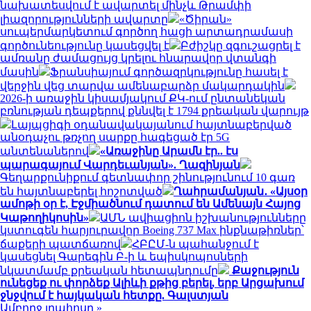
նախատեսվում է ավարտել մինչև Թրամփի
լիազորությունների ավարտը
«Ծիրան»
սուպերմարկետում գործող հացի արտադրամասի
գործունեությունը կասեցվել է
Բժիշկը զգուշացրել է
ամռանը ժամացույց կրելու հնարավոր վտանգի
մասին
Ֆրանսիայում գործազրկությունը հասել է
վերջին վեց տարվա ամենաբարձր մակարդակին
2026-ի առաջին կիսամյակում ՔԿ-ում ընտանեկան
բռնության դեպքերով քննվել է 1794 քրեական վարույթ
Լայպցիգի օդանավակայանում հայտնաբերված
անօդաչու թռչող սարքը հագեցած էր 5G
անտենաներով
«Առաջինը Արամն էր.. էս
պարագայում Վարդեւանյան». Ղազինյան
Գեղարքունիքում գետնափոր շինությունում 10 գառ
են հայտնաբերել հոշոտված
Ղահրամանյան․ «Այսօր
ամոթի օր է, Էջմիածնում դատում են Ամենայն Հայոց
Կաթողիկոսին»
ԱՄՆ ավիացիոն իշխանությունները
կստուգեն հարյուրավոր Boeing 737 Max ինքնաթիռներ՝
ճաքերի պատճառով
ՀԲԸՄ-ն պահանջում է
կասեցնել Գարեգին Բ-ի և եպիսկոպոսների
նկատմամբ քրեական հետապնդումը
Քաջություն
ունեցեք ու փորձեք Ալիևի քթից բերել, երբ Արցախում
ջնջվում է հայկական հետքը. Գալստյան
Ամբողջ լրահոսը »