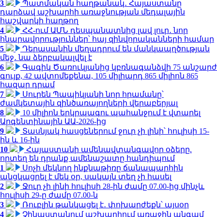
3
Պատմական հաղթանակ․ Հայաստանը
դարձավ աշխարհի առաջնության մեդալային
հաշվարկի հաղթող
4
ՀՀ-ում ԱՄՆ դեսպանատնից լավ լուր․ նոր
հնարավորություններ՝ հայ զինվորականների համար
5
Դերասանին մեղադրում են մանկապղծության
մեջ․ նա ձերբակալվել է
6
Գագիկ Ծառուկյանից կբռնագանձվի 75 անշարժ
գույք, 42 ավտոմեքենա, 105 միլիարդ 865 միլիոն 865
հազար դրամ
7
Սուրեն Պապիկյանի նոր հրամանը՝
ժամկետային զինծառայողների վերաբերյալ
8
10 միլիոն երկրպագու պահանջում է վտարել
Արգենտինային ԱԱ-2026-ից
9
Տասնյակ հասցեներում ջուր չի լինի՝ հուլիսի 15-
ին և 16-ին
10
Հայաստանի ամենավտանգավոր օձերը.
որտեղ են դրանք ամենաշատը հանդիպում
1
Սոչի մեկնող ինքնաթիռը ճանապարհին
անցկացրել է մեկ օր, սակայն տեղ չի հասել
2
Ջուր չի լինի հուլիսի 28-ին ժամը 07.00-ից մինչև
հուլիսի 29-ը ժամը 07.00-ն
3
Ռուբլին թանկացել է․ փոխարժեքն՝ այսօր
4
Չինաստանում աշխարհում առաջին անգամ