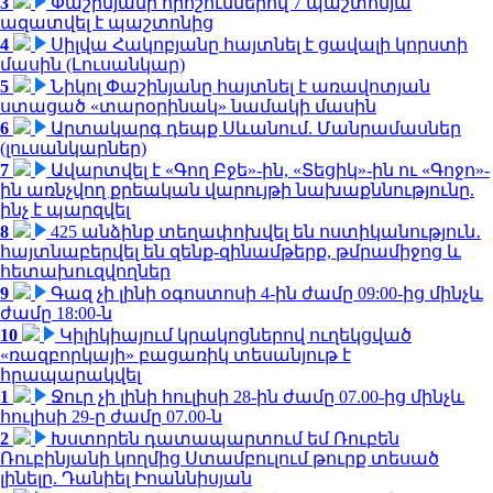
3
Փաշինյանի որոշումներով 7 պաշտոնյա
ազատվել է պաշտոնից
4
Սիլվա Հակոբյանը հայտնել է ցավալի կորստի
մասին (Լուսանկար)
5
Նիկոլ Փաշինյանը հայտնել է առավոտյան
ստացած «տարօրինակ» նամակի մասին
6
Արտակարգ դեպք Սևանում. Մանրամասներ
(լուսանկարներ)
7
Ավարտվել է «Գող Բջե»-ին, «Տեցիկ»-ին ու «Գոջո»-
ին առնչվող քրեական վարույթի նախաքննությունը.
ինչ է պարզվել
8
425 անձինք տեղափոխվել են ոստիկանություն․
հայտնաբերվել են զենք-զինամթերք, թմրամիջոց և
հետախուզվողներ
9
Գազ չի լինի օգոստոսի 4-ին ժամը 09:00-ից մինչև
ժամը 18:00-ն
10
Կիլիկիայում կրակոցներով ուղեկցված
«ռազբորկայի» բացառիկ տեսանյութ է
հրապարակվել
1
Ջուր չի լինի հուլիսի 28-ին ժամը 07.00-ից մինչև
հուլիսի 29-ը ժամը 07.00-ն
2
Խստորեն դատապարտում եմ Ռուբեն
Ռուբինյանի կողմից Ստամբուլում թուրք տեսած
լինելը. Դանիել Իոաննիսյան