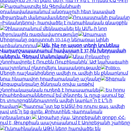
ճանաչում 29.743 քառ. կմ-ը. դա ՌԴ-ն է՝ ի դեմս ՀԱՊԿ-ի
Բացահայտվել են Գերմանիայի
օդանավակայանում անօդաչուի հետ կապված
միջադեպի մանրամասները
Ռուսաստանի բանակը
«Իսկանդերով» հարվածել է ուկրաինական գնացքին
Չինաստանում մեկնաբանել են ԱՄՆ-ի նոր
միջուկային ռազմավարությունը
Արարատ
Միրզոյանը օգոստոսի 10-14-ը ներառյալ կլինի
արձակուրդում
Այն, ինչ որ այսօր տեղի կունենա
Վաղարշապատաում հավասար է 37-ին խեղդամահ
անելուն. Գեղամ Մանուկյան
Անա Բրնաբիչը
շնորհավորել է Ռուբեն Ռուբինյանին՝ ԱԺ նախագահի
պաշտոնում ընտրվելու կապակցությամբ
Politico.
Մերցի դաշնակիցները ավելի ու ավելի են քննարկում
նրա հնարավոր հրաժարականը աշնանը
Տիգրան
Արզաքանցյանը ծննդյան օրվա առթիվ
շնորհակալական ուղերձ է հրապարակել
Ես հորս
դիահերձարաններում եմ փնտրել, և դուք ասում եք՝
էդ տուրբոգեներատորն ավելի կարևո՞ր է ԼՂ-ի
համար
Պատրա՞ստ եք ԵԱՏՄ-ից դուրս գալ, ավելի
լավ տե՞ղ եք գտել. Քրիստինե Վարդանյան
(տեսանյութ)
Արցախը չկա, Ադրբեջանի զորքը ՀՀ-
ում է, Թուրքիան պաշտպանում է Ադրբեջանի շահերը
Ուկրաինական ԱԹՍ-ները հարվածել են