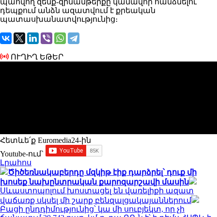
պահվող զենք-զինամթերքը կամավոր հանձնելու
դեպքում անձն ազատվում է քրեական
պատասխանատվությունից։
ՈՒՂԻՂ ԵԹԵՐ
Հետևե՛ք Euromedia24-ին
Youtube-ում`
Լրահոս
Ծիծեռնակաբերդը մզկիթ էիք դարձրել՝ դուք մի
խոսեք նախընտրական քարոզարշավի մասին
Սևաստոպոլում խոստացել են վառելիքի ազատ
վաճառք սկսել մի շարք բենզալցակայաններում
Բացի ընդդիմությունից՝ կա մի սուբյեկտ, որ չի