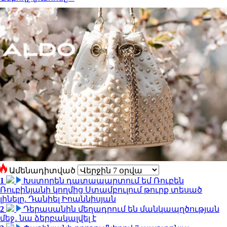
Ամենադիտված
1
Խստորեն դատապարտում եմ Ռուբեն
Ռուբինյանի կողմից Ստամբուլում թուրք տեսած
լինելը. Դանիել Իոաննիսյան
2
Դերասանին մեղադրում են մանկապղծության
մեջ․ նա ձերբակալվել է