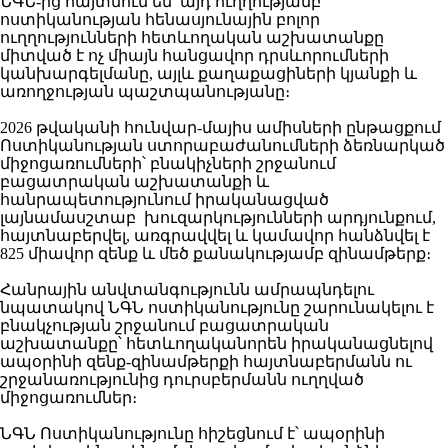
ՆԳՆ-ից հայտնում են՝ այդ ուղղությամբ
ոստիկանության հենասյունային բոլոր
ուղղությունների հետևողական աշխատանքը
միտված է ոչ միայն հանցավոր դրսևորումների
կանխարգելմանը, այլև քաղաքացիների կյանքի և
առողջության պաշտպանությանը։
2026 թվականի հունվար-մայիս ամիսների ընթացքում
Ոստիկանության ստորաբաժանումների ձեռնարկած
միջոցառումների՝ բնակիչների շրջանում
բացատրական աշխատանքի և
հանրապետությունում իրականացված
լայնամասշտաբ խուզարկությունների արդյունքում,
հայտնաբերվել, առգրավվել և կամավոր հանձնվել է
825 միավոր զենք և մեծ քանակությամբ զինամթերք։
Հանրային անվտանգությունն ամրապնդելու
նպատակով ՆԳՆ ոստիկանությունը շարունակելու է
բնակչության շրջանում բացատրական
աշխատանքը՝ հետևողականորեն իրականացնելով
ապօրինի զենք-զինամթերքի հայտնաբերմանն ու
շրջանառությունից դուրսբերմանն ուղղված
միջոցառումներ։
ՆԳՆ Ոստիկանությունը հիշեցնում է՝ ապօրինի