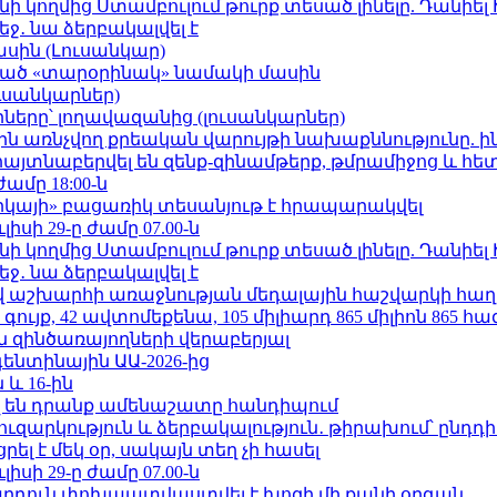
 կողմից Ստամբուլում թուրք տեսած լինելը. Դանիել
ջ․ նա ձերբակալվել է
ասին (Լուսանկար)
ացած «տարօրինակ» նամակի մասին
ւսանկարներ)
երը՝ լողավազանից (լուսանկարներ)
ո»-ին առնչվող քրեական վարույթի նախաքննությունը. ի
 հայտնաբերվել են զենք-զինամթերք, թմրամիջոց և հ
ժամը 18:00-ն
որկայի» բացառիկ տեսանյութ է հրապարակվել
ւլիսի 29-ը ժամը 07.00-ն
 կողմից Ստամբուլում թուրք տեսած լինելը. Դանիել
ջ․ նա ձերբակալվել է
աշխարհի առաջնության մեդալային հաշվարկի հաղ
ւյք, 42 ավտոմեքենա, 105 միլիարդ 865 միլիոն 865 հ
 զինծառայողների վերաբերյալ
ենտինային ԱԱ-2026-ից
 և 16-ին
 են դրանք ամենաշատը հանդիպում
ւզարկություն և ձերբակալություն․ թիրախում՝ ընդդ
լ է մեկ օր, սակայն տեղ չի հասել
ւլիսի 29-ը ժամը 07.00-ն
րդուն փոխպատվաստվել է խոզի մի քանի օրգան