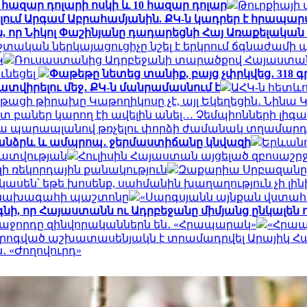
 հազար դոլարի ոսկի և 10 հազար դոլար
Թուրքիայի
լում Արգամ Աբրահամյանին. ՔԿ-ն կադրեր է հրապար
, որ Նիկոլ Փաշինյանը դադարեցնի Հայ Առաքելակ
մշտական ​​ներկայացուցիչը նշել է երկրում ճգնաժամ
Կ
Ռուսաստանից Ադրբեջանի տարածքով Հայաստան է 
ւնեցել
Փաթեթը նետեց տանիք, բայց չփրկվեց․ 318
տվիրելու մեջ․ ՔԿ-ն մանրամասնում է
ԱՀԿ-ն հետևո
նթացի թիրախը Կաթողիկոսը չէ, այլ Եկեղեցին․ Նին
տ բաներ կարող էի ավելին անել… Չեմպիոնների լիգա
ա պարապլանով թռչելու փորձի ժամանակ տղամարդը
է անձրև և ամպրոպ․ ջերմաստիճանը կնվազի
Երևանո
ատվության
Հուլիսին Հայաստան այցելած զբոսաշր
 ռեկորդային քանակություն
Զաքարիա Սրբազանը հ
 կասեն՝ եթե խոսենք, սահմանին խաղաղություն չի լ
ի նախագահի պաշտոնը
«Սարգսյանն այնքան վստահու
օգնի, որ Հայաստանն ու Ադրբեջանը միմյանց ընկալեն
աջորդը զինվորականներն են․ «Հրապարակ»
«Հրապ
նորոգված աշխատասենյակն է տրամադրվել Արայիկ Հար
․ «Ժողովուրդ»