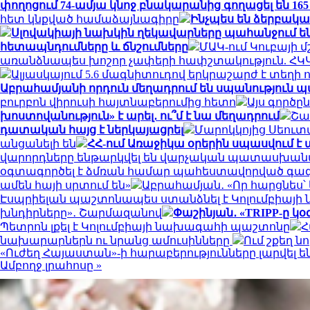
փողոցում 74-ամյա կնոջ բնակարանից գողացել են 165
հետ կնքված համաձայնագիրը
Ինչպես են ձերբակա
Սլովակիայի նախկին ղեկավարները պահանջում են
հետապնդումները և ճնշումները
ՄԱԿ-ում Կուբայի 
առանձնապես խոշոր չափերի հափշտակություն. ՀԿ
Ալյասկայում 5.6 մագնիտուդով երկրաշարժ է տեղի ո
Աբրահամյանի որդուն մեղադրում են սպանություն պա
բուրբոն վիրուսի հայտնաբերումից հետո
Այս գործը
խոստովանություն» է արել․ ու՞մ է նա մեղադրում
Շա
դատական հայց է ներկայացրել
Մարոկկոյից Սեուտ
անցանելի են
ՀՀ-ում Առաջիկա օրերին սպասվում 
վարորդները ենթարկվել են վարչական պատասխան
օգտագործել է ձմռան համար պահեստավորված գազի
ամեն հայի սրտում են»
Աբրահամյան․ «Որ հարցնես՝
Էսպրիելան պաշտոնապես ստանձնել է Կոլումբիայ
խնդիրները»․ Շարմազանով
Փաշինյան․ «TRIPP-ը կ
Պետրոն լքել է Կոլումբիայի նախագահի պաշտոնը
Հ
նախարարներն ու նրանց ամուսինները
Ում շքեղ 
«Ուժեղ Հայաստան»-ի հարաբերությունները լարվել են
Ամբողջ լրահոսը »