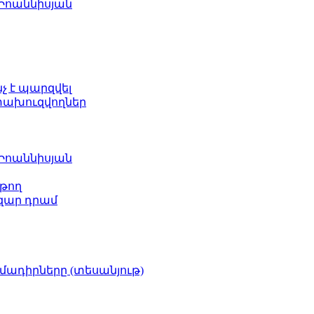
 Իոաննիսյան
նչ է պարզվել
ետախուզվողներ
 Իոաննիսյան
թող
ազար դրամ
իմադիրները (տեսանյութ)