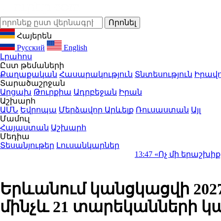
Հայերեն
Русский
English
Լրահոս
Ըստ թեմաների
Քաղաքական
Հասարակություն
Տնտեսություն
Իրավո
Տարածաշրջան
Արցախ
Թուրքիա
Ադրբեջան
Իրան
Աշխարհ
ԱՄՆ
Եվրոպա
Մերձավոր Արևելք
Ռուսաստան
Այլ
Մամուլ
Հայաստան
Աշխարհ
Մեդիա
Տեսանյութեր
Լուսանկարներ
13:47
«Ոչ մի երաշխիք չեմ ստաց
Երևանում կանցկացվի 202
մինչև 21 տարեկանների կ