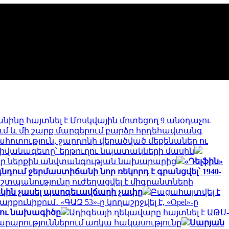
անինը հայտնել է Մոսկվային մոտեցող 9 անօդաչու
մ և մի շարք մարզերում բարձր հրդեհավտանգ
շահոտություն, ջարդոնի վերածված մեքենաներ ու
դիվանագետը՝ երթուղու նպատակների մասին
 իր ներքին անվտանգության նախարարից
«Դելֆին»
նդում ջերմաստիճանի նոր ռեկորդ է գրանցվել՝ 1940-
աշտպանությունը ուժեղացվել է միգրանտների
մեկին չասել պարգեւավճարի չափը
Բացահայտվել է
քունիքում․ «ԳԱԶ 53»-ը կողաշրջվել է, «Opel»-ը
ւղու նախագիծը
Ադիգեայի ղեկավարը հայտնել է ԱԹՍ-
արարություններում առկա հակասությունը
Սարյան