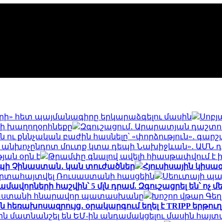
տերի» հետ պայմանագիրը երկարաձգելու մասին
Սոբյ
շվի խաղողօրհնեքը
Զգուշացում․ Արարատյան դաշտու
ն ու քննչական բաժին հասնելը՝ «փորձություն»․ գար
ին անխոչընդոտ մուտք կտա դեպի Նախիջևան»․ ԱՄՆ 
յան օրն է
Թրամփը գնալով ավելի հիասթափվում է
դեպի Չինաստան․ կան տուժածներ
Հյուսիսային կիսագ
 արտահայտվել Ռուսաստանի հասցեին
Սեուտայի ​​պ
ավորների հաշվին՝ 5 մլն դրամ. Զգուշացրել են՝ ոչ 
ւսաստանի հնարավոր պատասխանը
Խոշոր վթար Գեղար
յան հեռախոսազրույց․ օրակարգում եղել է TRIPP երթո
ն մատնանշել են ԵՄ-ին անդամակցելու մասին հայտ