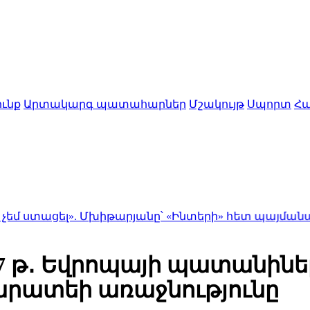
ւնք
Արտակարգ պատահարներ
Մշակույթ
Սպորտ
Հա
ել». Մխիթարյանը՝ «Ինտերի» հետ պայմանագիրը երկ
7 թ․ Եվրոպայի պատանինե
արատեի առաջնությունը