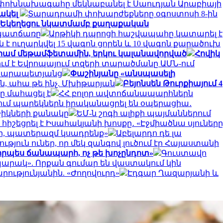
 փոխնախագահը մեկնաբանել է Սաուդյան Արաբիայի
ակել
Տարադրամի փոխարժեքները օգոստոսի 8-ին
ան Եկեղեցու նկատմամբ քաղաքական
ի պատճառը
Արթիկի դպրոցի հաշվապահը կատարել է
ուղարկվել 15 վագոն ցորեն և 10 վագոն քարածուխ
 գրամ մեթամֆետամին, երկու կալանավորված
Հովիկ
ւմ է Եվրոպայում տզերի տարածմանը ԱՄՆ-ում
ա Կարապետյանց
Փաշինյանը «անսպասելի
ն, ահա թե ինչ. Մխիթարյան
Բեյոնսեն Թուրքիայում 4
 մահացել է
ՀՀ բոլոր ավտոճանապարհներն
ւմ պարեկներն իրականացրել են օպերացիա․
ջիկների քանակը
ԵՄ-ն շոգի ալիքի պայմաններում
իշեցրել է Իսահակյանի խոսքը․ «Էջմիածնա սյուները
ինի, պատերազմ կսադրենք»
Աբելարդո դե լա
թյուն ուներ, որ մեկ զանգով լուծում էր Հայաստանի
 որպես ճանապարհ, ոչ թե խոչընդոտ»
Գուստավո
արակ». Որքան գումար են վաստակում կին
ությունյանին. «Ժողովուրդ»
Էդգար Ղազարյանի և