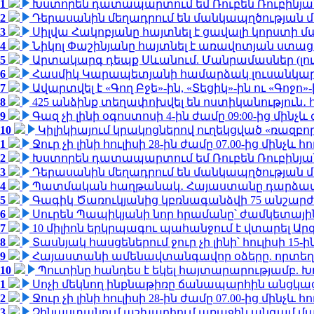
1
Խստորեն դատապարտում եմ Ռուբեն Ռուբինյանի
2
Դերասանին մեղադրում են մանկապղծության մե
3
Սիլվա Հակոբյանը հայտնել է ցավալի կորստի մ
4
Նիկոլ Փաշինյանը հայտնել է առավոտյան ստ
5
Արտակարգ դեպք Սևանում. Մանրամասներ (լո
6
Հասմիկ Կարապետյանի համարձակ լուսանկարն
7
Ավարտվել է «Գող Բջե»-ին, «Տեցիկ»-ին ու «Գոջ
8
425 անձինք տեղափոխվել են ոստիկանություն․
9
Գազ չի լինի օգոստոսի 4-ին ժամը 09:00-ից մինչև 
10
Կիլիկիայում կրակոցներով ուղեկցված «ռազբ
1
Ջուր չի լինի հուլիսի 28-ին ժամը 07.00-ից մինչև հո
2
Խստորեն դատապարտում եմ Ռուբեն Ռուբինյանի
3
Դերասանին մեղադրում են մանկապղծության մե
4
Պատմական հաղթանակ․ Հայաստանը դարձավ 
5
Գագիկ Ծառուկյանից կբռնագանձվի 75 անշարժ գո
6
Սուրեն Պապիկյանի նոր հրամանը՝ ժամկետային
7
10 միլիոն երկրպագու պահանջում է վտարել Արգ
8
Տասնյակ հասցեներում ջուր չի լինի՝ հուլիսի 15-ին
9
Հայաստանի ամենավտանգավոր օձերը. որտեղ
10
Պուտինը հանդես է եկել հայտարարությամբ. Խո
1
Սոչի մեկնող ինքնաթիռը ճանապարհին անցկացրե
2
Ջուր չի լինի հուլիսի 28-ին ժամը 07.00-ից մինչև հո
3
Չինաստանում աշխարհում առաջին անգամ մա