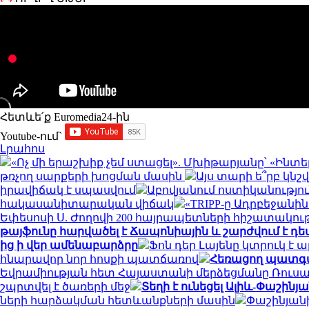
Հետևե՛ք Euromedia24-ին
Youtube-ում`
Լրահոս
«Ոչ մի երաշխիք չեմ ստացել». Մխիթարյանը՝ «Ին
թռչող սարքերի խոցման մասին
Այս տարի ե՞րբ կն
իրավիճակ է սպասվում
Աբովյանում ոստիկանությու
հակասանիտարական վիճակ
«TRIPP-ը Ադրբեջան
Եփեսոսի Ս. Ժողովի 200 հայրապետների հիշատակութ
թայֆունը հարվածել է Ճապոնիային և շարժվում է 
ից ի վեր ամենաբարձրը
Ֆոն դեր Լայենը կտրուկ է
հնարավոր նոր հոսքի պատճառով
Հեռացող պատգամ
Եվրամիության հետ Հայաստանի մերձեցմանը Ռո
շպրտվել է ծառերի մեջ
Տեղի է ունեցել Ալիև-Փաշին
ների հարձակման հետևանքների մասին
Փաշինյանի