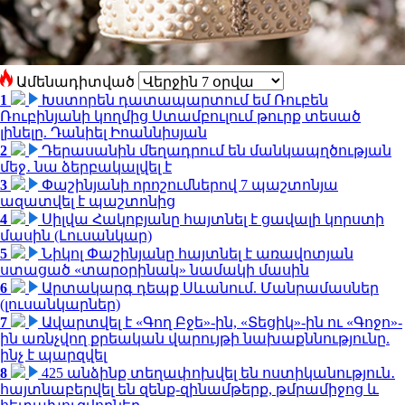
Ամենադիտված
1
Խստորեն դատապարտում եմ Ռուբեն
Ռուբինյանի կողմից Ստամբուլում թուրք տեսած
լինելը. Դանիել Իոաննիսյան
2
Դերասանին մեղադրում են մանկապղծության
մեջ․ նա ձերբակալվել է
3
Փաշինյանի որոշումներով 7 պաշտոնյա
ազատվել է պաշտոնից
4
Սիլվա Հակոբյանը հայտնել է ցավալի կորստի
մասին (Լուսանկար)
5
Նիկոլ Փաշինյանը հայտնել է առավոտյան
ստացած «տարօրինակ» նամակի մասին
6
Արտակարգ դեպք Սևանում. Մանրամասներ
(լուսանկարներ)
7
Ավարտվել է «Գող Բջե»-ին, «Տեցիկ»-ին ու «Գոջո»-
ին առնչվող քրեական վարույթի նախաքննությունը.
ինչ է պարզվել
8
425 անձինք տեղափոխվել են ոստիկանություն․
հայտնաբերվել են զենք-զինամթերք, թմրամիջոց և