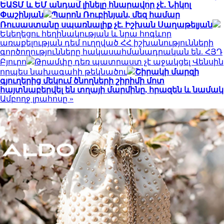
ԵԱՏՄ և ԵՄ անդամ լինելը հնարավոր չէ․ Նիկոլ
Փաշինյան
Պարոն Ռուբինյան, մեզ համար
Ռուսաստանը սպառնալիք չէ. Իշխան Սաղաթելյան
Եկեղեցու հեղինակության և նրա հոգևոր
առաքելության դեմ ուղղված ՀՀ իշխանությունների
գործողությունները հակասահմանադրական են. ՀՅԴ
Բյուրո
Թրամփը դեռ պատրաստ չէ աջակցել Վենսին
որպես նախագահի թեկնածու
Շիրակի մարզի
գյուղերից մեկում ծնողների շիրիմի մոտ
հայտնաբերվել են տղայի մարմինը, հրազեն և նամակ
Ամբողջ լրահոսը »