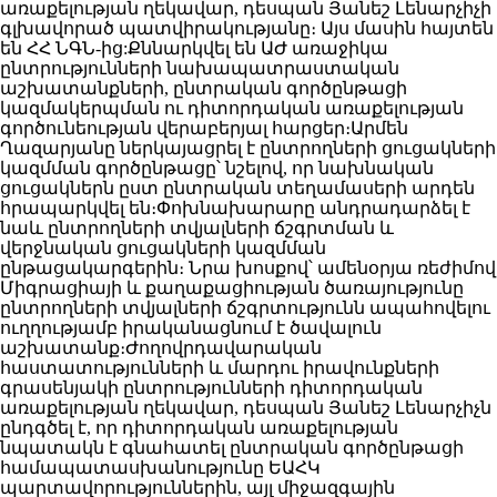
առաքելության ղեկավար, դեսպան Յանեշ Լենարչիչի
գլխավորած պատվիրակությանը։ Այս մասին հայտեն
են ՀՀ ՆԳՆ-ից:Քննարկվել են ԱԺ առաջիկա
ընտրությունների նախապատրաստական
աշխատանքների, ընտրական գործընթացի
կազմակերպման ու դիտորդական առաքելության
գործունեության վերաբերյալ հարցեր։Արմեն
Ղազարյանը ներկայացրել է ընտրողների ցուցակների
կազմման գործընթացը՝ նշելով, որ նախնական
ցուցակներն ըստ ընտրական տեղամասերի արդեն
հրապարկվել են։Փոխնախարարը անդրադարձել է
նաև ընտրողների տվյալների ճշգրտման և
վերջնական ցուցակների կազմման
ընթացակարգերին։ Նրա խոսքով՝ ամենօրյա ռեժիմով
Միգրացիայի և քաղաքացիության ծառայությունը
ընտրողների տվյալների ճշգրտությունն ապահովելու
ուղղությամբ իրականացնում է ծավալուն
աշխատանք։Ժողովրդավարական
հաստատությունների և մարդու իրավունքների
գրասենյակի ընտրությունների դիտորդական
առաքելության ղեկավար, դեսպան Յանեշ Լենարչիչն
ընդգծել է, որ դիտորդական առաքելության
նպատակն է գնահատել ընտրական գործընթացի
համապատասխանությունը ԵԱՀԿ
պարտավորություններին, այլ միջազգային