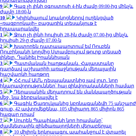
հետախուզվողներ
9
Գազ չի լինի օգոստոսի 4-ին ժամը 09:00-ից մինչև
ժամը 18:00-ն
10
Կիլիկիայում կրակոցներով ուղեկցված
«ռազբորկայի» բացառիկ տեսանյութ է
հրապարակվել
1
Ջուր չի լինի հուլիսի 28-ին ժամը 07.00-ից մինչև
հուլիսի 29-ը ժամը 07.00-ն
2
Խստորեն դատապարտում եմ Ռուբեն
Ռուբինյանի կողմից Ստամբուլում թուրք տեսած
լինելը. Դանիել Իոաննիսյան
3
Պատմական հաղթանակ․ Հայաստանը
դարձավ աշխարհի առաջնության մեդալային
հաշվարկի հաղթող
4
ՀՀ-ում ԱՄՆ դեսպանատնից լավ լուր․ նոր
հնարավորություններ՝ հայ զինվորականների համար
5
Դերասանին մեղադրում են մանկապղծության
մեջ․ նա ձերբակալվել է
6
Գագիկ Ծառուկյանից կբռնագանձվի 75 անշարժ
գույք, 42 ավտոմեքենա, 105 միլիարդ 865 միլիոն 865
հազար դրամ
7
Սուրեն Պապիկյանի նոր հրամանը՝
ժամկետային զինծառայողների վերաբերյալ
8
10 միլիոն երկրպագու պահանջում է վտարել