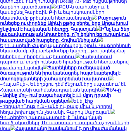
կստուգեն հարյուրավոր Boeing 737 Max ինքնաթիռներ՝
ճաքերի պատճառով
ՀԲԸՄ-ն պահանջում է
կասեցնել Գարեգին Բ-ի և եպիսկոպոսների
նկատմամբ քրեական հետապնդումը
Քաջություն
ունեցեք ու փորձեք Ալիևի քթից բերել, երբ Արցախում
ջնջվում է հայկական հետքը. Գալստյան
Ի՞նչ կա ձեր
կառավարության նիստերից, ո՞ր երկիր եք ուղարկում
հաստատված հարցերը. Հովհաննիսյան
Երուսաղեմի Հայոց պատրիարքություն․ Կաթողիկոսի
նկատմամբ վերաբերմունքը կարող է թուլացնել Հայ
եկեղեցու դիրքերն աշխարհում
Թաիլանդում
դպրոցում տեղի ունեցած հրաձգության հետևանքով
յոթ մարդ է զոհվել
Պարեկները ուժեղացված
ծառայություն են իրականացրել. հայտնաբերվել է
մոտոցիկլետների շահագործման խախտում
«ՀայաՔվե». Եկեղեցու դեմ ճնշումները սպառնում են
Հայաստանի սահմանադրական կարգին
ՊԵԿ-ը
«Առինջ մոլ»-ում բացահայտել է 1,3 մլրդ դրամի
թաքցված հարկման օբյեկտ
Եկել էիք
«հեղափոՂություն» անելու, բայց միայն փողով
հեղափոխություն չես անի․ Գարիկ Սարգսյան
Գուտերեշը դատապարտել է Ուկրաինայի
հարձակումները Ռուսաստանի տարածաշրջանների
վրա
Հայաստանը հասկանում է, որ միաժամանակ