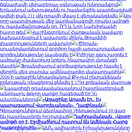
ճգնաժամի վերաբերյալ օգնության խնդրանքով
Երևանում պետությանն ու համայնքին պատճառված
ավելի քան 211 մլն դրամի վնաս է վերականգնվել
Այս
օրը պատմության մեջ կարձանագրվի որպես ամոթի
ու դավաճանության օր․ ՌԴ և Նոր Նախիջևանի
հայոց թեմ
Վաշինգտոնում Հաղթական կամարը
նախատեսվում է ավարտել մինչև Թրամփի
լիազորությունների ավարտը
«Ծիրան»
սուպերմարկետում գործող հացի արտադրամասի
գործունեությունը կասեցվել է
Բժիշկը զգուշացրել է
ամռանը ժամացույց կրելու հնարավոր վտանգի
մասին
Ֆրանսիայում գործազրկությունը հասել է
վերջին վեց տարվա ամենաբարձր մակարդակին
2026-ի առաջին կիսամյակում ՔԿ-ում ընտանեկան
բռնության դեպքերով քննվել է 1794 քրեական վարույթ
Լայպցիգի օդանավակայանում հայտնաբերված
անօդաչու թռչող սարքը հագեցած էր 5G
անտենաներով
«Առաջինը Արամն էր.. էս
պարագայում Վարդեւանյան». Ղազինյան
Գեղարքունիքում գետնափոր շինությունում 10 գառ
են հայտնաբերել հոշոտված
Ղահրամանյան․ «Այսօր
ամոթի օր է, Էջմիածնում դատում են Ամենայն Հայոց
Կաթողիկոսին»
ԱՄՆ ավիացիոն իշխանությունները