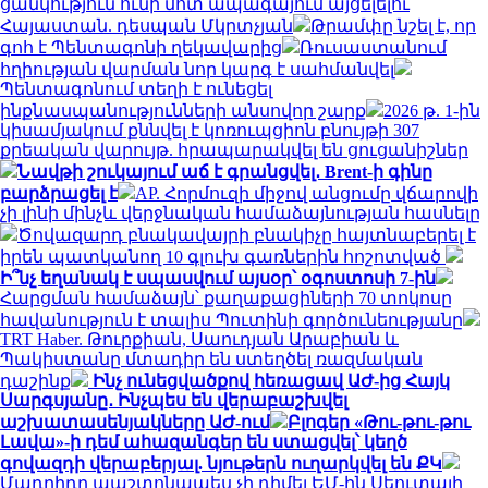
ցանկություն ունի մոտ ապագայում այցելելու
Հայաստան. դեսպան Մկրտչյան
Թրամփը նշել է, որ
գոհ է Պենտագոնի ղեկավարից
Ռուսաստանում
հղիության վարման նոր կարգ է սահմանվել
Պենտագոնում տեղի է ունեցել
ինքնասպանությունների անսովոր շարք
2026 թ. 1-ին
կիսամյակում քննվել է կոռուպցիոն բնույթի 307
քրեական վարույթ. հրապարակվել են ցուցանիշներ
Նավթի շուկայում աճ է գրանցվել․ Brent-ի գինը
բարձրացել է
AP. Հորմուզի միջով անցումը վճարովի
չի լինի մինչև վերջնական համաձայնության հասնելը
Ծովազարդ բնակավայրի բնակիչը հայտնաբերել է
իրեն պատկանող 10 գլուխ գառներին հոշոտված
Ի՞նչ եղանակ է սպասվում այսօր՝ օգոստոսի 7-ին
Հարցման համաձայն՝ քաղաքացիների 70 տոկոսը
հավանություն է տալիս Պուտինի գործունեությանը
TRT Haber. Թուրքիան, Սաուդյան Արաբիան և
Պակիստանը մտադիր են ստեղծել ռազմական
դաշինք
Ինչ ունեցվածքով հեռացավ ԱԺ-ից Հայկ
Սարգսյանը․ Ինչպես են վերաբաշխվել
աշխատասենյակները ԱԺ-ում
Բլոգեր «Թու-թու-թու
Լավա»-ի դեմ ահազանգեր են ստացվել՝ կեղծ
գովազդի վերաբերյալ. նյութերն ուղարկվել են ՔԿ
Մադրիդը պաշտոնապես չի դիմել ԵՄ-ին Սեուտայի ​​