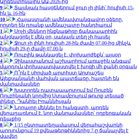
Արգենտինային ԱԱ-2026-ից
9
Տասնյակ հասցեներում ջուր չի լինի՝ հուլիսի 15-
ին և 16-ին
10
Հայաստանի ամենավտանգավոր օձերը.
որտեղ են դրանք ամենաշատը հանդիպում
1
Սոչի մեկնող ինքնաթիռը ճանապարհին
անցկացրել է մեկ օր, սակայն տեղ չի հասել
2
Ջուր չի լինի հուլիսի 28-ին ժամը 07.00-ից մինչև
հուլիսի 29-ը ժամը 07.00-ն
3
Ռուբլին թանկացել է․ փոխարժեքն՝ այսօր
4
Չինաստանում աշխարհում առաջին անգամ
մարդուն փոխպատվաստվել է խոզի մի քանի օրգան
5
Ո՞րն է սիրված արտիստ Արտաշես
Ալեքսանյանի մահվան պատճառը. հայտնի են
մանրամասներ
6
Խստորեն դատապարտում եմ Ռուբեն
Ռուբինյանի կողմից Ստամբուլում թուրք տեսած
լինելը. Դանիել Իոաննիսյան
7
Նորայրը մեկնել էր հանգստի, արդեն
վերադառնում է. նոր մանրամասներ՝ ողբերգական
դեպքից
8
1/15 ընտրատեղամասում վերահաշվարկի
արդյունքում 19 քվեաթերթիկներից 7-ը ճանաչվել է
վավեր