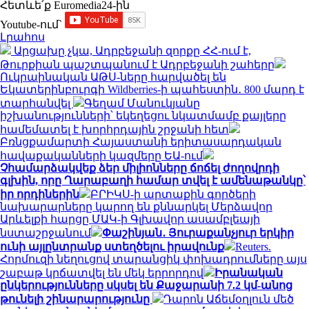
Հետևե՛ք Euromedia24-ին
Youtube-ում`
Լրահոս
Արցախը չկա, Ադրբեջանի զորքը ՀՀ-ում է,
Թուրքիան պաշտպանում է Ադրբեջանի շահերը
Ուկրաինական ԱԹՍ-ները հարվածել են
Եկատերինբուրգի Wildberries-ի պահեստին․ 800 մարդ է
տարհանվել
Գեղամ Մանուկյանը
իշխանությունների՝ եկեղեցու նկատմամբ քայլերը
համեմատել է խորհրդային շրջանի հետ
Բռնցքամարտի Հայաստանի երիտասարդական
հավաքականների կազմերը ԵԱ-ում
Չհամարձակվեք ձեր միլիոնները ճոճել ժողովրդի
գլխին, որը Ղարաբաղի համար տվել է ամենաթանկը՝
իր որդիներին
ԲՐԻԿՍ-ի արտաքին գործերի
նախարարները կարող են քննարկել Մերձավոր
Արևելքի հարցը ՄԱԿ-ի Գլխավոր ասամբլեայի
նստաշրջանում
Փաշինյան․ Յուրաքանչյուր երկիր
ունի այլընտրանք ստեղծելու իրավունք
Reuters.
Հորմուզի նեղուցով տարանցիկ փոխադրումները այս
շաբաթ կրճատվել են մեկ երրորդով
Իրանական
ընկերությունները սկսել են Քաջարանի 7.2 կմ-անոց
թունելի շինարարությունը
Դարոն Աճեմօղլուն մեծ