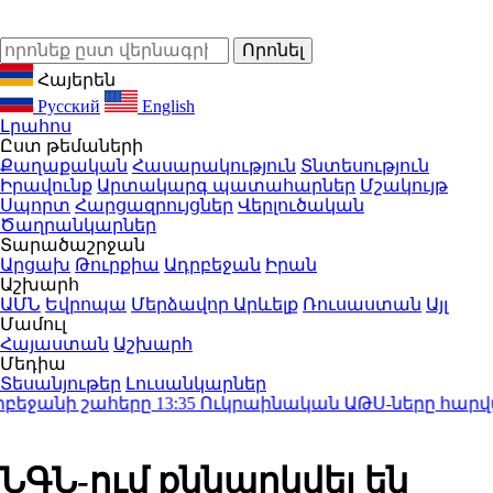
Հայերեն
Русский
English
Լրահոս
Ըստ թեմաների
Քաղաքական
Հասարակություն
Տնտեսություն
Իրավունք
Արտակարգ պատահարներ
Մշակույթ
Սպորտ
Հարցազրույցներ
Վերլուծական
Ծաղրանկարներ
Տարածաշրջան
Արցախ
Թուրքիա
Ադրբեջան
Իրան
Աշխարհ
ԱՄՆ
Եվրոպա
Մերձավոր Արևելք
Ռուսաստան
Այլ
Մամուլ
Հայաստան
Աշխարհ
Մեդիա
Տեսանյութեր
Լուսանկարներ
ջանի շահերը
13:35
Ուկրաինական ԱԹՍ-ները հարվածել ե
ՆԳՆ-ում քննարկվել են