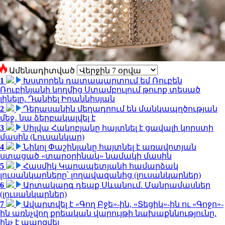
Ամենադիտված
1
Խստորեն դատապարտում եմ Ռուբեն
Ռուբինյանի կողմից Ստամբուլում թուրք տեսած
լինելը. Դանիել Իոաննիսյան
2
Դերասանին մեղադրում են մանկապղծության
մեջ․ նա ձերբակալվել է
3
Սիլվա Հակոբյանը հայտնել է ցավալի կորստի
մասին (Լուսանկար)
4
Նիկոլ Փաշինյանը հայտնել է առավոտյան
ստացած «տարօրինակ» նամակի մասին
5
Հասմիկ Կարապետյանի համարձակ
լուսանկարները՝ լողավազանից (լուսանկարներ)
6
Արտակարգ դեպք Սևանում. Մանրամասներ
(լուսանկարներ)
7
Ավարտվել է «Գող Բջե»-ին, «Տեցիկ»-ին ու «Գոջո»-
ին առնչվող քրեական վարույթի նախաքննությունը.
ինչ է պարզվել