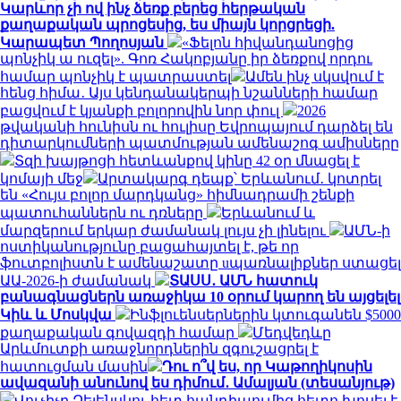
Կարևոր չի ով ինչ ձեռք բերեց հերթական
քաղաքական պրոցեսից, ես միայն կորցրեցի.
Կարապետ Պողոսյան
«Ֆելոն հիվանդանոցից
պոնչիկ ա ուզել». Գոռ Հակոբյանը իր ձեռքով որդու
համար պոնչիկ է պատրաստել
Ամեն ինչ սկսվում է
հենց հիմա․ Այս կենդանակերպի նշանների համար
բացվում է կյանքի բոլորովին նոր փուլ
2026
թվականի հունիսն ու հուլիսը Եվրոպայում դարձել են
դիտարկումների պատմության ամենաշոգ ամիսները
Տզի խայթոցի հետևանքով կինը 42 օր մնացել է
կոմայի մեջ
Արտակարգ դեպք՝ Երևանում․ կոտրել
են «Հույս բոլոր մարդկանց» հիմնադրամի շենքի
պատուհաններն ու դռները
Երևանում և
մարզերում երկար ժամանակ լույս չի լինելու
ԱՄՆ-ի
ոստիկանությունը բացահայտել է, թե որ
ֆուտբոլիստն է ամենաշատը uպառնալիքներ ստացել
ԱԱ-2026-ի ժամանակ
ՏԱՍՍ․ ԱՄՆ հատուկ
բանագնացներն առաջիկա 10 օրում կարող են այցելել
Կիև և Մոսկվա
Ինֆլուենսերներին կտուգանեն $5000
քաղաքական գովազդի համար
Մեդվեդևը
Արևմուտքի առաջնորդներին զգուշացրել է
հատուցման մասին
Դու ո՞վ ես, որ Կաթողիկոսին
ավազանի անունով ես դիմում․ Ամալյան (տեսանյութ)
Վուչիչը Զելենսկու հետ հանդիպումից հետո խոսել է