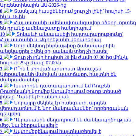
Արգենտինային ԱԱ-2026-ից
8
Տասնյակ հասցեներում ջուր չի լինի՝ հուլիսի 15-
ին և 16-ին
9
Հայաստանի ամենավտանգավոր օձերը. որտեղ
են դրանք ամենաշատը հանդիպում
10
Տոկաևի անսպասելի հայտարարությունը՝
Հայաստանի և Ադրբեջանի վերաբերյալ
1
Սոչի մեկնող ինքնաթիռը ճանապարհին
անցկացրել է մեկ օր, սակայն տեղ չի հասել
2
Ջուր չի լինի հուլիսի 28-ին ժամը 07.00-ից մինչև
հուլիսի 29-ը ժամը 07.00-ն
3
Ո՞րն է սիրված արտիստ Արտաշես
Ալեքսանյանի մահվան պատճառը. հայտնի են
մանրամասներ
4
Խստորեն դատապարտում եմ Ռուբեն
Ռուբինյանի կողմից Ստամբուլում թուրք տեսած
լինելը. Դանիել Իոաննիսյան
5
Նորայրը մեկնել էր հանգստի, արդեն
վերադառնում է. նոր մանրամասներ՝ ողբերգական
դեպքից
6
Դերասանին մեղադրում են մանկապղծության
մեջ․ նա ձերբակալվել է
7
Ավտոմեքենայում հայտնաբերվել է