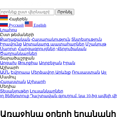
Հայերեն
Русский
English
Լրահոս
Ըստ թեմաների
Քաղաքական
Հասարակություն
Տնտեսություն
Իրավունք
Արտակարգ պատահարներ
Մշակույթ
Սպորտ
Հարցազրույցներ
Վերլուծական
Ծաղրանկարներ
Տարածաշրջան
Արցախ
Թուրքիա
Ադրբեջան
Իրան
Աշխարհ
ԱՄՆ
Եվրոպա
Մերձավոր Արևելք
Ռուսաստան
Այլ
Մամուլ
Հայաստան
Աշխարհ
Մեդիա
Տեսանյութեր
Լուսանկարներ
ծկռտուք Դաշտավան գյուղում. կա 10-ից ավելի վիր
Առաջիկա օրերի եղանակի