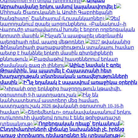
Օգոստոսի 9-ի օրվա խորհուրդը
Արգամ
Աբրահամյանը երկու ամսով կալանավորվել է
Միհրան Ծառուկյանի և Արփի Գաբրիելյանի
հանգիստը՝ Շանհայում (Լուսանկարներ)
Չեմ
կարողանում զսպել արցունքներս. «Բանակում»-ի
Վարուժը տաղավարում խոսել է եղբոր ողբերգական
կորստի մասին
Ինչպե՞ս պայքարել սեզոնային
ալերգիայի դեմ. պարզ մեթոդներ
2027 թվականից
Ֆինլանդիայի քաղաքացիություն ստանալու համար
պետք է հանձնել երկրի մասին գիտելիքների
քննություն
Բազմաթիվ հասցեներում երկար
ժամանակ գազ չի լինելու
Ալիևը նամակ է գրել
Թրամփին․ նա պատմել է Հայաստանի հետ
խաղաղության տնտեսական առավելությունների
մասին
Ի՞նչ եղանակ է սպասվում առաջիկա օրերին
Կիրակի օրը երկնքից հաջողություն կթափվի․
օգոստոսի 9-ի աստղագուշակ
Ինչ են
կանխատեսում աստղերը մեզ համար.
աստղագուշակ 2026 թվականի օգոստոսի 10-16-ի
համար
«Շերեմետևո» օդանավակայանում երկու
ուղևորուհի վազելով դուրս է եկել թռիչքադաշտ
(տեսանյութ)
Ողբերգական դեպք՝ Երևանում
Ընդդիմադիրների վիճակը նախանձելի չէ. իրենց
առաջ փորձառու դեմագոգներ են (տեսանյութ)