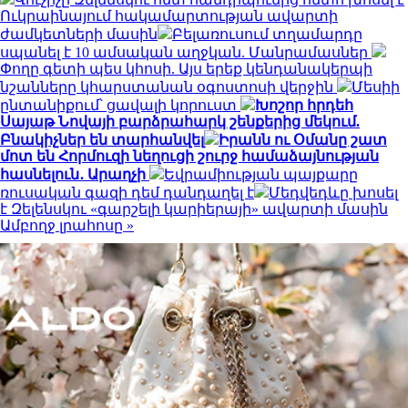
Ուկրաինայում հակամարտության ավարտի
ժամկետների մասին
Բելառուսում տղամարդը
սպանել է 10 ամսական աղջկան. Մանրամասներ
Փողը գետի պես կհոսի. Այս երեք կենդանակերպի
նշանները կհարստանան օգոստոսի վերջին
Մեսիի
ընտանիքում՝ ցավալի կորուստ
Խոշոր հրդեհ
Սայաթ Նովայի բարձրահարկ շենքերից մեկում.
Բնակիչներ են տարհանվել
Իրանն ու Օմանը շատ
մոտ են Հորմուզի նեղուցի շուրջ համաձայնության
հասնելուն․ Արաղչի
Եվրամիության պայքարը
ռուսական գազի դեմ դանդաղել է
Մեդվեդևը խոսել
է Զելենսկու «գարշելի կարիերայի» ավարտի մասին
Ամբողջ լրահոսը »