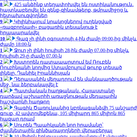
8
425 անձինք տեղափոխվել են ոստիկանություն․
հայտնաբերվել են զենք-զինամթերք, թմրամիջոց և
հետախուզվողներ
9
Կիլիկիայում կրակոցներով ուղեկցված
«ռազբորկայի» բացառիկ տեսանյութ է
հրապարակվել
10
Գազ չի լինի օգոստոսի 4-ին ժամը 09:00-ից մինչև
ժամը 18:00-ն
1
Ջուր չի լինի հուլիսի 28-ին ժամը 07.00-ից մինչև
հուլիսի 29-ը ժամը 07.00-ն
2
Խստորեն դատապարտում եմ Ռուբեն
Ռուբինյանի կողմից Ստամբուլում թուրք տեսած
լինելը. Դանիել Իոաննիսյան
3
Դերասանին մեղադրում են մանկապղծության
մեջ․ նա ձերբակալվել է
4
Պատմական հաղթանակ․ Հայաստանը
դարձավ աշխարհի առաջնության մեդալային
հաշվարկի հաղթող
5
Գագիկ Ծառուկյանից կբռնագանձվի 75 անշարժ
գույք, 42 ավտոմեքենա, 105 միլիարդ 865 միլիոն 865
հազար դրամ
6
Սուրեն Պապիկյանի նոր հրամանը՝
ժամկետային զինծառայողների վերաբերյալ
7
10 միլիոն երկրպագու պահանջում է վտարել