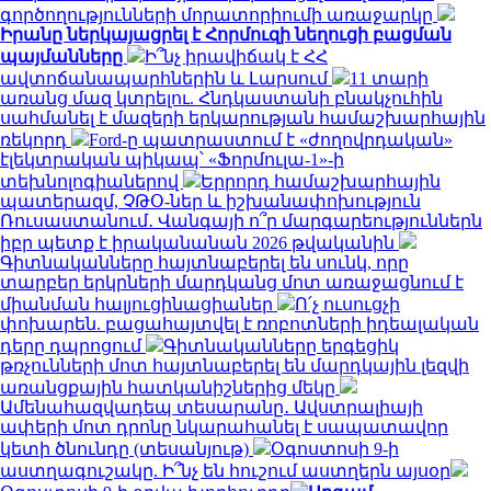
գործողությունների մորատորիումի առաջարկը
Իրանը ներկայացրել է Հորմուզի նեղուցի բացման
պայմանները
Ի՞նչ իրավիճակ է ՀՀ
ավտոճանապարհներին և Լարսում
11 տարի
առանց մազ կտրելու. Հնդկաստանի բնակչուհին
սահմանել է մազերի երկարության համաշխարհային
ռեկորդ
Ford-ը պատրաստում է «ժողովրդական»
էլեկտրական պիկապ՝ «Ֆորմուլա-1»-ի
տեխնոլոգիաներով
Երրորդ համաշխարհային
պատերազմ, ՉԹՕ-ներ և իշխանափոխություն
Ռուսաստանում․ Վանգայի ո՞ր մարգարեություններն
իբր պետք է իրականանան 2026 թվականին
Գիտնականները հայտնաբերել են սունկ, որը
տարբեր երկրների մարդկանց մոտ առաջացնում է
միանման հալյուցինացիաներ
Ո՛չ ուսուցչի
փոխարեն. բացահայտվել է ռոբոտների իդեալական
դերը դպրոցում
Գիտնականները երգեցիկ
թռչունների մոտ հայտնաբերել են մարդկային լեզվի
առանցքային հատկանիշներից մեկը
Ամենահազվադեպ տեսարանը․ Ավստրալիայի
ափերի մոտ դրոնը նկարահանել է սապատավոր
կետի ծնունդը (տեսանյութ)
Օգոստոսի 9-ի
աստղագուշակը. Ի՞նչ են հուշում աստղերն այսօր