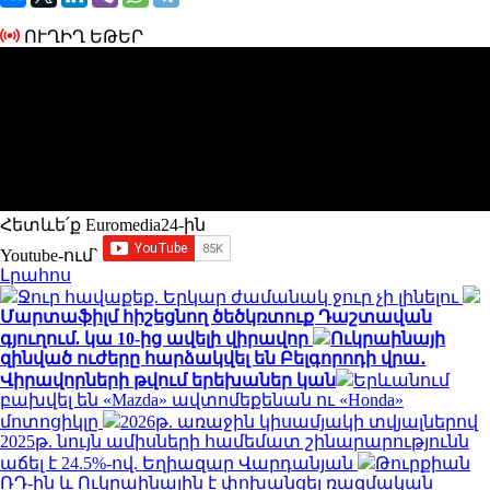
ՈՒՂԻՂ ԵԹԵՐ
Հետևե՛ք Euromedia24-ին
Youtube-ում`
Լրահոս
Ջուր հավաքեք. Երկար ժամանակ ջուր չի լինելու
Մարտաֆիլմ հիշեցնող ծեծկռտուք Դաշտավան
գյուղում. կա 10-ից ավելի վիրավոր
Ուկրաինայի
զինված ուժերը հարձակվել են Բելգորոդի վրա․
Վիրավորների թվում երեխաներ կան
Երևանում
բախվել են «Mazda» ավտոմեքենան ու «Honda»
մոտոցիկլը
2026թ. առաջին կիսամյակի տվյալներով
2025թ. նույն ամիսների համեմատ շինարարությունն
աճել է 24.5%-ով. Եղիազար Վարդանյան
Թուրքիան
ՌԴ-ին և Ուկրաինային է փոխանցել ռազմական