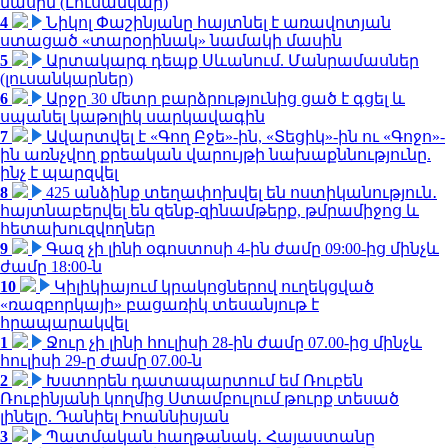
մասին (Լուսանկար)
4
Նիկոլ Փաշինյանը հայտնել է առավոտյան
ստացած «տարօրինակ» նամակի մասին
5
Արտակարգ դեպք Սևանում. Մանրամասներ
(լուսանկարներ)
6
Արջը 30 մետր բարձրությունից ցած է գցել և
սպանել կաթոլիկ սարկավագին
7
Ավարտվել է «Գող Բջե»-ին, «Տեցիկ»-ին ու «Գոջո»-
ին առնչվող քրեական վարույթի նախաքննությունը.
ինչ է պարզվել
8
425 անձինք տեղափոխվել են ոստիկանություն․
հայտնաբերվել են զենք-զինամթերք, թմրամիջոց և
հետախուզվողներ
9
Գազ չի լինի օգոստոսի 4-ին ժամը 09:00-ից մինչև
ժամը 18:00-ն
10
Կիլիկիայում կրակոցներով ուղեկցված
«ռազբորկայի» բացառիկ տեսանյութ է
հրապարակվել
1
Ջուր չի լինի հուլիսի 28-ին ժամը 07.00-ից մինչև
հուլիսի 29-ը ժամը 07.00-ն
2
Խստորեն դատապարտում եմ Ռուբեն
Ռուբինյանի կողմից Ստամբուլում թուրք տեսած
լինելը. Դանիել Իոաննիսյան
3
Պատմական հաղթանակ․ Հայաստանը