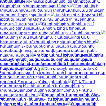
(տեսանյութ)
Կիևում քննարկվել են Ադրբեջանի և
Ուկրաինայի հարաբերությունները
Ընդլայնվել է
տրանսպորտային ծախսի փոխհատուցման ծրագրի
շահառուների շրջանակը
Այս ձևով ինձ փորձում են
լռեցնել, քանի որ ԱԺ-ում դա նրանց չի հաջողվում․
Էդգար Ղազարյան
Ծաղկեփնջեր, մեքենայում
արված ջերմ լուսանկարներ. Էլիզ Մելիքյանն
արձագանքել է կողակից ունենալու մասին հարցին
Թրամփը փակ հանդիպում է անցկացրել ԱՄՆ
հետախուզական համայնքի ղեկավարների հետ
Իտալիայի 27 քաղաքներում տապի պատճառով
վտանգավորության առավելագույն մակարդակ է
հայտարարվել
Կոչ ենք անում իշխանություններին
առաջնորդվել բացառապես օրինականության
սկզբունքներով. բարձրաստիճան հոգեւորականների
հայտարարությունը
Ձեր առաջնորդությամբ ՀՀ
Կառավարությունը կշարունակի կառուցողական դեր
խաղալ տարածաշրջանային խաղաղության
գործում. Գուտերեշը՝ Փաշինյանին
ՌԴ ԱԳՆ-ում
գնահատել են Լեհաստանի և Ուկրաինայի
տարաձայնությունների ազդեցությունը Կիևին
աջակցության վրա
Քոչարյանի, Սարգսյանի, Տեր-
Պետրոսյանի «ինադու». էս իշխանությունը հանուն
երկրի ոչինչ չի անում (տեսանյութ)
Հայաստանի