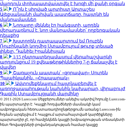
մարդուն փոխպատվաստվել է խոզի մի քանի օրգան
5
Ո՞րն է սիրված արտիստ Արտաշես
Ալեքսանյանի մահվան պատճառը. հայտնի են
մանրամասներ
6
Նորայրը մեկնել էր հանգստի, արդեն
վերադառնում է. նոր մանրամասներ՝ ողբերգական
դեպքից
7
Խստորեն դատապարտում եմ Ռուբեն
Ռուբինյանի կողմից Ստամբուլում թուրք տեսած
լինելը. Դանիել Իոաննիսյան
8
1/15 ընտրատեղամասում վերահաշվարկի
արդյունքում 19 քվեաթերթիկներից 7-ը ճանաչվել է
վավեր
9
Շառաչուն ապտակ՝ «զորավար» Սուրեն
Պապիկյանին․ «Հրապարակ»
10
Ավտոմեքենայում հայտնաբերվել է
առողջապահության նախկին նախարար, վիրաբույժ
Գագիկ Ստամբուլցյանի մարմինը
© 2011-2026 Lurer.com Մեջբերումներ անելիս ակտիվ հղումը Lurer.com-
ին պարտադիր է: Կայքի հոդվածների մասնակի կամ
ամբողջական հեռուստառադիոընթերցումն առանց Lurer.com-ին
հղման արգելվում է:Կայքում արտահայտված կարծիքները
պարտադիր չէ, որ համընկնեն կայքի խմբագրության տեսակետի
հետ:Գովազդների բովանդակության համար կայքը