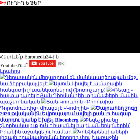
ՈՒՂԻՂ ԵԹԵՐ
Հետևե՛ք Euromedia24-ին
Youtube-ում`
Լրահոս
Դերասանին մեղադրում են մանկապղծության մեջ․
նա ձերբակալվել է
Ալսուն կիսվել է ամառային
հանգստի լուսանկարներով (ֆոտոշարք)
«Ռեալը»
հայտարարել է Յան Դիոմանդեի տրանսֆերի մասին․
պաշտոնական
Յան Կոուտոն «Բորուսիա
Դորտմունդից» միացել է «Կոմոյին»
Ծայրահեղ շոգը
2026 թվականին Եվրոպայում ավելի քան 25 հազար
մարդու կյանք է խլել. Bloomberg
Փեզեշքիանը
շնորհակալություն է հայտնել հարևան երկրներին՝
Իրանին աջակցելու համար
Կոնֆերենցիաների
լիգայի որակավորման երրորդ փուլի առաջին