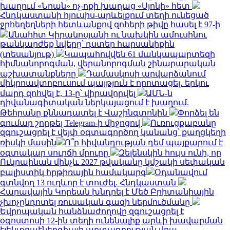
խաղում «Նոան» ոչ-ոքի խաղաց «Սյոնի» հետ
Հնդկաստանի հյուսիս-արևելքում տեղի ունեցած
ջրհեղեղների հետևանքով զոհերի թիվը հասել է 97-ի
Անահիտ Կիրակոսյանի ու նախկին ամուսինու
թանկարժեք նվերը՝ դստեր հարսանիքին
(տեսանյութ)
Կապահովվեն 61 մանկապարտեզի
հիմնանորոգման, վերանորոգման շինարարական
աշխատանքները
Դամասկոսի արվարձանում
միկրոավտոբուսում պայթյուն է որոտացել․ երկու
մարդ զոհվել է, 13-ը՝ վիրավորվել
ԱՄՆ-ն
դիվանագիտական ներկայացում է խաղում.
Թեհրանը քննադատել է Վաշինգտոնին
Փորձել են
գումար շորթել Telegram-ի միջոցով
Ուռուցքաբանը
զգուշացրել է վեյփ օգտագործող կանանց՝ քաղցկեղի
ռիսկի մասին
Ո՞ր հիվանդության դեմ պայքարում է
օգտակար սուրճի մրուրը
Զելենսկին հույս ունի, որ
Ուկրաինան մինչև 2027 թվականը կմշակի սեփական
բալիստիկ հրթիռային համակարգ
Օդանավում
գտնվող 13 ուղևոր է տուժել. Հնդկաստան
Հարավային Կորեան խնդրել է Մեծ Բրիտանիային
չխոչընդոտել ռուսական գազի ներմուծմանը
Եվրոպական հանձնաժողովը զգուշացրել է
օգոստոսի 12-ին տեղի ունենալիք արևի խավարման
էլեկտրաէներգիայի արտադրության վրա