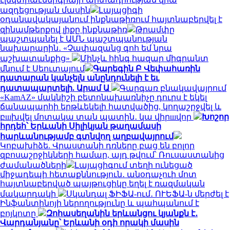
ազդեցության մասին
Լայպցիգի
օդանավակայանում ինքնաթիռում հայտնաբերվել է
զինամթերքով լիքը ինքնաթիռ
Թրամփը
պաշտպանել է ԱՄՆ պաշտպանության
նախարարին․ «Չափազանց գոհ եմ նրա
աշխատանքից»
Մինչև հինգ հազար միգրանտ
մնում է Սեուտայում
Գարեգին Բ Վեփահառին
դատարան կանչելն անընդունելի է եւ
դատապարտելի. Արամ Ա
Գարգառ բնակավայրում
«KamAZ» մակնիշի բետոնախառնիչը դուրս է եկել
ճանապարհի երթևեկելի հատվածից, կողաշրջվել և
բшխվել մոտակա տան պատին․ կա վիրшվոր
Խոշոր
հրդեհ՝ Երևանի Սիլիկյան թաղամասի
հարևանությամբ գտնվող աղբավայրում
Կոբախիձե. Վրաստանի դռները բաց են բոլոր
զբոսաշրջիկների համար, այդ թվում՝ Ռուսաստանից
ժամանածների
Լայպցիգում տեղի ունեցած
միջադեպի հետաքննություն․ անօդաչուի մոտ
հայտնաբերված պայթուցիկը եղել է ռազմական
մակարդակի
Սկանդալ ՖԻՖԱ-ում․ ՈՒԵՖԱ-ն մերժել է
Ինֆանտինոյի ներողությունը և պահպանում է
բոյկոտը
Զոհասեղանին երևանցու կյանքն է․
Վարդանյանը՝ Երևանի օդի որակի մասին