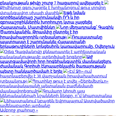
բնակչության թիվը շուրջ 7 հազարով ավելացել է
Քիմիկոսը զգուշացրել է խոհանոցում թույլ տրվող
վտանգավոր սխալի մասին
Եթե նման
գործելակերպը շարունակվի ՌԴ-ն իր
զբոսաշրջիկներին խորհուրդ կտա չայցելել
Հայաստան. Մատվիենկո
Նոր մեղադրանք՝ Գագիկ
Ծառուկյանին. Թրամփը ընտրել է իր
իրավահաջորդին (տեսանյութ)
Ռուսաստանը
պատրաստ է շարունակել Հայաստանի
երկաթուղիների կոնցեսիոն կառավարումը. Օվերչուկ
Օլեգ Գազմանովը քննադատել է արհեստական
բանականությամբ ստեղծված երգերը
ԱԺ
պատգամավորի հոր հոգեհանգստին մասնակցելու
ժամանակ Գորիսի էկոպարեկային ծառայության
պետը հանկարծամահ է եղել
«Էմ Ջի»-ում
հայտնաբերվել է 38 վարչական իրավախախտում
(տեսանյութ)
Պուտինը թույլ է տվել «Շերեմետևո»
օդանավակայանի պետական բաժնեմասի
մասնավորեցումը
Գումարը կհոսի այս
կենդանակերպի նշանների ձեռքը. ո՞վ կհարստանա
Լեհաստանում կբացեն Եվրոպայում Աստվածամոր
ամենաբարձր արձանը
Ամբողջ լրահոսը »