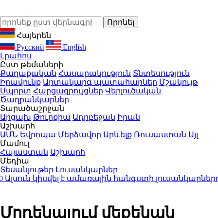
Հայերեն
Русский
English
Լրահոս
Ըստ թեմաների
Քաղաքական
Հասարակություն
Տնտեսություն
Իրավունք
Արտակարգ պատահարներ
Մշակույթ
Սպորտ
Հարցազրույցներ
Վերլուծական
Ծաղրանկարներ
Տարածաշրջան
Արցախ
Թուրքիա
Ադրբեջան
Իրան
Աշխարհ
ԱՄՆ
Եվրոպա
Մերձավոր Արևելք
Ռուսաստան
Այլ
Մամուլ
Հայաստան
Աշխարհ
Մեդիա
Տեսանյութեր
Լուսանկարներ
սուն կիսվել է ամառային հանգստի լուսանկարներով 
Մոդենայում մեքենան