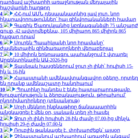
դարձավ աշխարհի առաջնության մեդալային
հաշվարկի հաղթող
4
ՀՀ-ում ԱՄՆ դեսպանատնից լավ լուր․ նոր
հնարավորություններ՝ հայ զինվորականների համար
5
Գագիկ Ծառուկյանից կբռնագանձվի 75 անշարժ
գույք, 42 ավտոմեքենա, 105 միլիարդ 865 միլիոն 865
հազար դրամ
6
Սուրեն Պապիկյանի նոր հրամանը՝
ժամկետային զինծառայողների վերաբերյալ
7
10 միլիոն երկրպագու պահանջում է վտարել
Արգենտինային ԱԱ-2026-ից
8
Տասնյակ հասցեներում ջուր չի լինի՝ հուլիսի 15-
ին և 16-ին
9
Հայաստանի ամենավտանգավոր օձերը. որտեղ
են դրանք ամենաշատը հանդիպում
10
Պուտինը հանդես է եկել հայտարարությամբ.
Խուզարկություն և ձերբակալություն․ թիրախում՝
ընդդիմադիրները (տեսանյութ)
1
Սոչի մեկնող ինքնաթիռը ճանապարհին
անցկացրել է մեկ օր, սակայն տեղ չի հասել
2
Ջուր չի լինի հուլիսի 28-ին ժամը 07.00-ից մինչև
հուլիսի 29-ը ժամը 07.00-ն
3
Ռուբլին թանկացել է․ փոխարժեքն՝ այսօր
4
Չինաստանում աշխարհում առաջին անգամ