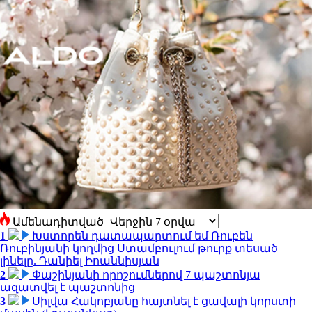
Ամենադիտված
1
Խստորեն դատապարտում եմ Ռուբեն
Ռուբինյանի կողմից Ստամբուլում թուրք տեսած
լինելը. Դանիել Իոաննիսյան
2
Փաշինյանի որոշումներով 7 պաշտոնյա
ազատվել է պաշտոնից
3
Սիլվա Հակոբյանը հայտնել է ցավալի կորստի