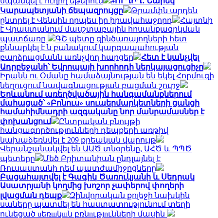
սպանվել է ուղիղ եթերում
#ՈՒՂԻՂ․ Նարեկ
Կարապետյանի ճեպազրույցը
Թրամփն արդեն
ընտրել է Վենսին որպես իր իրավահաջորդ
Հայտնի
է Վրաստանում մասշտաբային հոսանքազրկման
պատճառը
ԳՇ պետը զինծառայողների հետ
քննարկել է ն բանակում կարգապահության
բարձրացմանն առնչվող հարցեր
Հետ է կանչվել
Ադրբեջանի՝ Եվրոպայի խորհրդի ներկայացուցիչը
Իրանն ու Օմանը համաձայնության են եկել Հորմուզի
նեղուցում նավագնացության բացման շուրջ
Երևանում առեղծվածային հանգամանքներում
մահացած՝ «Բոնուս» սուպերմարկետների ցանցի
համահիմնադրի ազգականը նոր մանրամասներ է
փոխանցում
Ընտրական բնույթի
հանցագործությունների դեպքերի առթիվ
նախաձեռնվել է 209 քրեական վարույթ
Վերանշանակվել են ԱԱԾ տնօրենը, ԱՀԾ և ՊՊԾ
պետերը
Մեծ Բրիտանիան ընդլայնել է
Ռուսաստանի դեմ պատժամիջոցները
Բացահայտվել է Գագիկ Ծառուկյանի և Սեդրակ
Ասատրյանի կողմից խոշոր չափերով փողերի
լվացման դեպք
Զինվորական քոլեջի նախկին
սաները պատմել են հաստատությունում տեղի
ունեցած uեռшկшն բռնnւթյnւնների մասին