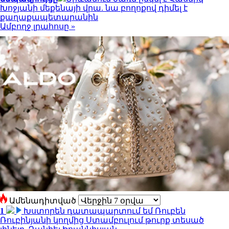
Խոջյանի մեքենայի վրա. նա բողոքով դիմել է
քաղաքապետարանին
Ամբողջ լրահոսը »
Ամենադիտված
1
Խստորեն դատապարտում եմ Ռուբեն
Ռուբինյանի կողմից Ստամբուլում թուրք տեսած