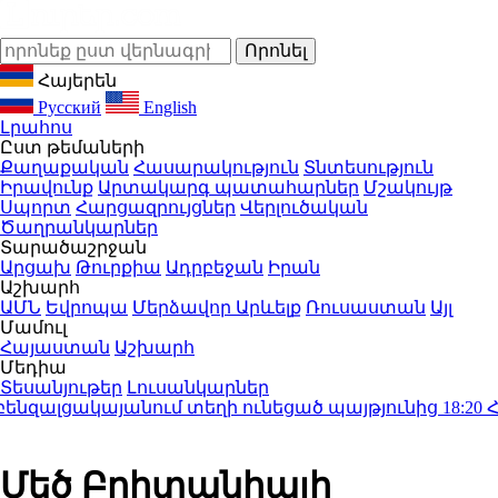
Հայերեն
Русский
English
Լրահոս
Ըստ թեմաների
Քաղաքական
Հասարակություն
Տնտեսություն
Իրավունք
Արտակարգ պատահարներ
Մշակույթ
Սպորտ
Հարցազրույցներ
Վերլուծական
Ծաղրանկարներ
Տարածաշրջան
Արցախ
Թուրքիա
Ադրբեջան
Իրան
Աշխարհ
ԱՄՆ
Եվրոպա
Մերձավոր Արևելք
Ռուսաստան
Այլ
Մամուլ
Հայաստան
Աշխարհ
Մեդիա
Տեսանյութեր
Լուսանկարներ
նզալցակայանում տեղի ունեցած պայթյունից
18:20
Հայ
Մեծ Բրիտանիայի