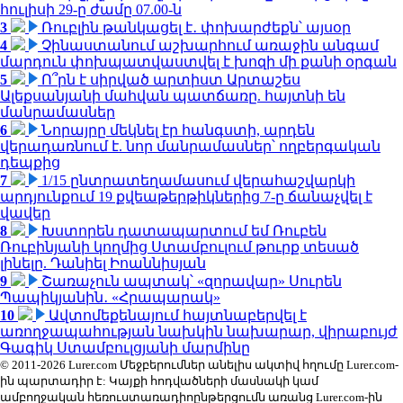
հուլիսի 29-ը ժամը 07.00-ն
3
Ռուբլին թանկացել է․ փոխարժեքն՝ այսօր
4
Չինաստանում աշխարհում առաջին անգամ
մարդուն փոխպատվաստվել է խոզի մի քանի օրգան
5
Ո՞րն է սիրված արտիստ Արտաշես
Ալեքսանյանի մահվան պատճառը. հայտնի են
մանրամասներ
6
Նորայրը մեկնել էր հանգստի, արդեն
վերադառնում է. նոր մանրամասներ՝ ողբերգական
դեպքից
7
1/15 ընտրատեղամասում վերահաշվարկի
արդյունքում 19 քվեաթերթիկներից 7-ը ճանաչվել է
վավեր
8
Խստորեն դատապարտում եմ Ռուբեն
Ռուբինյանի կողմից Ստամբուլում թուրք տեսած
լինելը. Դանիել Իոաննիսյան
9
Շառաչուն ապտակ՝ «զորավար» Սուրեն
Պապիկյանին․ «Հրապարակ»
10
Ավտոմեքենայում հայտնաբերվել է
առողջապահության նախկին նախարար, վիրաբույժ
Գագիկ Ստամբուլցյանի մարմինը
© 2011-2026 Lurer.com Մեջբերումներ անելիս ակտիվ հղումը Lurer.com-
ին պարտադիր է: Կայքի հոդվածների մասնակի կամ
ամբողջական հեռուստառադիոընթերցումն առանց Lurer.com-ին