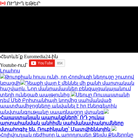
ՈՒՂԻՂ ԵԹԵՐ
Հետևե՛ք Euromedia24-ին
Youtube-ում`
Լրահոս
Թուրքիան հույս ունի, որ Հորմուզի նեղուցը շուտով
կբացվի
Դեպքի վայր է մեկնել մի քանի մարտական
հաշվարկ. Նոր մանրամասներ բենզալցակայանում
տեղի ունեցած պայթյունից
Սեուլը Ռուսաստանի
դեմ Մեծ Բրիտանիայի կողմից սահմանված
պատժամիջոցները անվանել է իր էներգետիկ
անվտանգությանը սպառնացող վտանգ
Հայաստանյան ապրանքների՝ ՌԴ շուկա
արտահանման անհիմն սահմանափակումները
մտահոգիչ են. Ռուբինյանը՝ Մատվիենկոյին
Հոլիվուդյան ռեժիսոր և պրոդյուսեր Ջեյմս Քեմերոնը