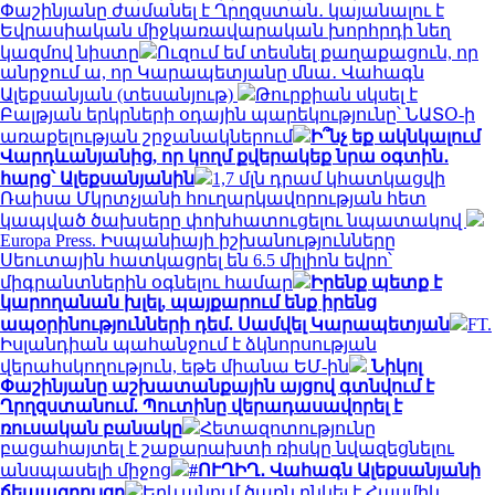
Փաշինյանը ժամանել է Ղրղզստան․ կայանալու է
Եվրասիական միջկառավարական խորհրդի նեղ
կազմով նիստը
Ուզում եմ տեսնել քաղաքացուն, որ
անրջում ա, որ Կարապետյանը մնա․ Վահագն
Ալեքսանյան (տեսանյութ)
Թուրքիան սկսել է
Բալթյան երկրների օդային պարեկությունը՝ ՆԱՏՕ-ի
առաքելության շրջանակներում
Ի՞նչ եք ակնկալում
Վարդևանյանից, որ կողմ քվերակեք նրա օգտին․
հարց՝ Ալեքսանյանին
1,7 մլն դրամ կհատկացվի
Ռաիսա Մկրտչյանի հուղարկավորության հետ
կապված ծախսերը փոխհատուցելու նպատակով
Europa Press. Իսպանիայի իշխանությունները
Սեուտային հատկացրել են 6.5 միլիոն եվրո՝
միգրանտներին օգնելու համար
Իրենք պետք է
կարողանան խլել, պայքարում ենք իրենց
ապօրինությունների դեմ. Սամվել Կարապետյան
FT.
Իսլանդիան պահանջում է ձկնորսության
վերահսկողություն, եթե միանա ԵՄ-ին
Նիկոլ
Փաշինյանը աշխատանքային այցով գտնվում է
Ղրղզստանում. Պուտինը վերադասավորել է
ռուսական բանակը
Հետազոտությունը
բացահայտել է շաքարախտի ռիսկը նվազեցնելու
անսպասելի միջոց
#ՈՒՂԻՂ․ Վահագն Ալեքսանյանի
ճեպազրույցը
Երևանում ծառն ընկել է Հասմիկ