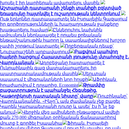
խոսել է իր կարիերան ավարտելու մասին
Աշտարակի դատարանի շենքի տանիքի բզկտված
եռագույնը հայտնվել է ուշադրության կենտրոնում
Ութ երկրներ դատապարտել են Իսրայելին Գազայում
իր գործողությունների և խաղաղության ջանքերը
խաթարելու համար
Ընկերուհու նախկին
ամուսնուն ներկայացել է որպես քրեական
ենթամշակույթին հարող և սպառնալիքներով խոշոր
չափի շորթում կատարել
Ողբերգական դեպք՝
Նուբարաշենի աղբավայրում
Բաքվում պահվող
հայերի հարցում Հայաստանի լռությունը մտահոգիչ է․
Վարդևանյան
Ադրբեջանը հայտարարել է
Ուկրաինային գազ մատակարարելու իր
պատրաստակամության մասին
Սեուտան
սպասում է միգրանտների նոր հոսքի
Աֆրիկան ​​
հրաժարվում է դոլարից. Economist
Թրամփը
բացատրություն է պահանջել Հեգսեթից.
Կաթողիկոսի դատական նիստը՝ վաղը
Ռուբինյանը՝
Վարդևանյանին․ «Ինչո՞ւ այն ժամանակ չեք բացել
Կարեն Կարապետյանի դուռը և ասել՝ էս ի՞նչ եք
անում»
Վերջին վեց ամիսների ընթացքում ավելի
քան 270,000 միգրանտ օրինական ճանապարհով
մուտք է գործել Իսպանիա
Ֆիդան. Իսրայելի
հարձակումները Գազայում ցույց են տալիս, որ այն