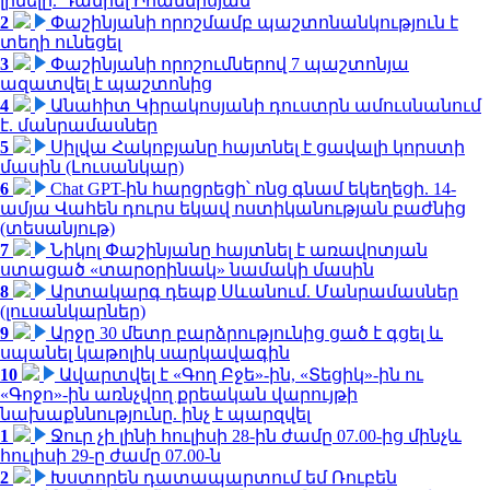
լինելը. Դանիել Իոաննիսյան
2
Փաշինյանի որոշմամբ պաշտոնանկություն է
տեղի ունեցել
3
Փաշինյանի որոշումներով 7 պաշտոնյա
ազատվել է պաշտոնից
4
Անահիտ Կիրակոսյանի դուստրն ամուսնանում
է. մանրամասներ
5
Սիլվա Հակոբյանը հայտնել է ցավալի կորստի
մասին (Լուսանկար)
6
Chat GPT-ին հարցրեցի՝ ոնց գնամ եկեղեցի. 14-
ամյա Վահեն դուրս եկավ ոստիկանության բաժնից
(տեսանյութ)
7
Նիկոլ Փաշինյանը հայտնել է առավոտյան
ստացած «տարօրինակ» նամակի մասին
8
Արտակարգ դեպք Սևանում. Մանրամասներ
(լուսանկարներ)
9
Արջը 30 մետր բարձրությունից ցած է գցել և
սպանել կաթոլիկ սարկավագին
10
Ավարտվել է «Գող Բջե»-ին, «Տեցիկ»-ին ու
«Գոջո»-ին առնչվող քրեական վարույթի
նախաքննությունը. ինչ է պարզվել
1
Ջուր չի լինի հուլիսի 28-ին ժամը 07.00-ից մինչև
հուլիսի 29-ը ժամը 07.00-ն
2
Խստորեն դատապարտում եմ Ռուբեն