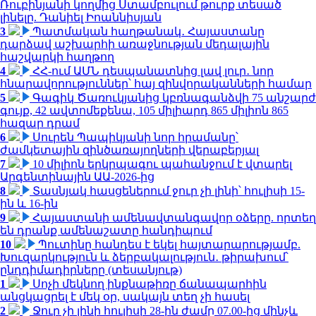
Ռուբինյանի կողմից Ստամբուլում թուրք տեսած
լինելը. Դանիել Իոաննիսյան
3
Պատմական հաղթանակ․ Հայաստանը
դարձավ աշխարհի առաջնության մեդալային
հաշվարկի հաղթող
4
ՀՀ-ում ԱՄՆ դեսպանատնից լավ լուր․ նոր
հնարավորություններ՝ հայ զինվորականների համար
5
Գագիկ Ծառուկյանից կբռնագանձվի 75 անշարժ
գույք, 42 ավտոմեքենա, 105 միլիարդ 865 միլիոն 865
հազար դրամ
6
Սուրեն Պապիկյանի նոր հրամանը՝
ժամկետային զինծառայողների վերաբերյալ
7
10 միլիոն երկրպագու պահանջում է վտարել
Արգենտինային ԱԱ-2026-ից
8
Տասնյակ հասցեներում ջուր չի լինի՝ հուլիսի 15-
ին և 16-ին
9
Հայաստանի ամենավտանգավոր օձերը. որտեղ
են դրանք ամենաշատը հանդիպում
10
Պուտինը հանդես է եկել հայտարարությամբ.
Խուզարկություն և ձերբակալություն․ թիրախում՝
ընդդիմադիրները (տեսանյութ)
1
Սոչի մեկնող ինքնաթիռը ճանապարհին
անցկացրել է մեկ օր, սակայն տեղ չի հասել
2
Ջուր չի լինի հուլիսի 28-ին ժամը 07.00-ից մինչև