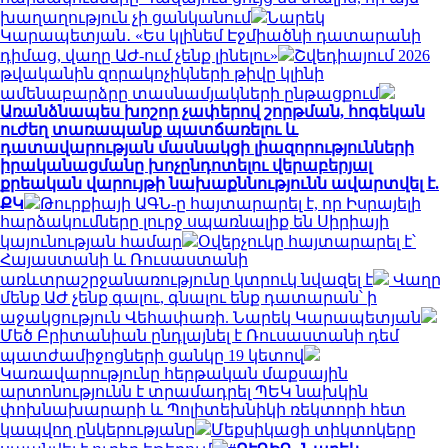
խաղաղություն չի ցանկանում
Նարեկ
Կարապետյան․ «Ես կլինեմ Էջմիածնի դատարանի
դիմաց, վաղը ԱԺ-ում չենք լինելու»
Շվեդիայում 2026
թվականին զորակոչիկների թիվը կլինի
ամենաբարձրը տասնամյակների ընթացքում
Առանձնապես խոշոր չափերով շորթման, հոգեկան
ուժեղ տառապանք պատճառելու և
դատավարության մասնակցի լիազորությունների
իրականացմանը խոչընդոտելու վերաբերյալ
քրեական վարույթի նախաքննությունն ավարտվել է.
ՔԿ
Թուրքիայի ԱԳՆ-ը հայտարարել է, որ Իսրայելի
հարձակումները լուրջ սպառնալիք են Սիրիայի
կայունության համար
Օվերչուկը հայտարարել է՝
Հայաստանի և Ռուսաստանի
առևտրաշրջանառությունը կտրուկ նվազել է
Վաղը
մենք ԱԺ չենք գալու, գնալու ենք դատարան՝ ի
աջակցություն Վեհափառի. Նարեկ Կարապետյան
Մեծ Բրիտանիան ընդլայնել է Ռուսաստանի դեմ
պատժամիջոցների ցանկը 19 կետով
Կառավարությունը հերթական մաքսային
արտոնությունն է տրամադրել ՊԵԿ նախկին
փոխնախարարի և Պոլիտեխնիկի ռեկտորի հետ
կապվող ընկերությանը
Մեքսիկացի տիկտոկերը