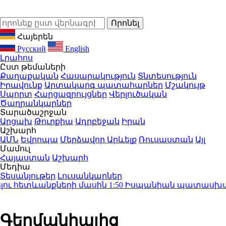
Հայերեն
Русский
English
Լրահոս
Ըստ թեմաների
Քաղաքական
Հասարակություն
Տնտեսություն
Իրավունք
Արտակարգ պատահարներ
Մշակույթ
Սպորտ
Հարցազրույցներ
Վերլուծական
Ծաղրանկարներ
Տարածաշրջան
Արցախ
Թուրքիա
Ադրբեջան
Իրան
Աշխարհ
ԱՄՆ
Եվրոպա
Մերձավոր Արևելք
Ռուսաստան
Այլ
Մամուլ
Հայաստան
Աշխարհ
Մեդիա
Տեսանյութեր
Լուսանկարներ
ու հետևանքների մասին
1:50
Իսպանիան պատասխան միջ
Գերմանիայից