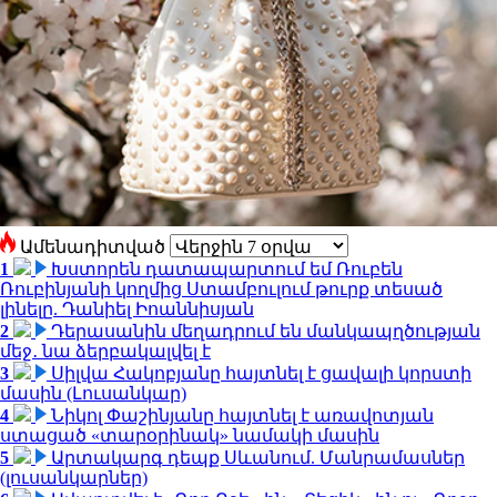
Ամենադիտված
1
Խստորեն դատապարտում եմ Ռուբեն
Ռուբինյանի կողմից Ստամբուլում թուրք տեսած
լինելը. Դանիել Իոաննիսյան
2
Դերասանին մեղադրում են մանկապղծության
մեջ․ նա ձերբակալվել է
3
Սիլվա Հակոբյանը հայտնել է ցավալի կորստի
մասին (Լուսանկար)
4
Նիկոլ Փաշինյանը հայտնել է առավոտյան
ստացած «տարօրինակ» նամակի մասին
5
Արտակարգ դեպք Սևանում. Մանրամասներ
(լուսանկարներ)