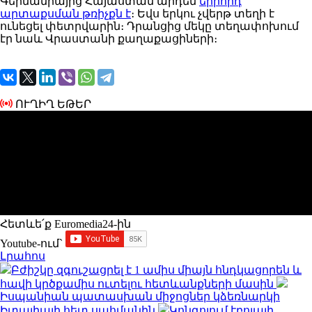
Գերմանիայից Հայաստան արդեն
երրորդ
արտաքսման թռիչքն է
։ Եվս երկու չվերթ տեղի է
ունեցել փետրվարին։ Դրանցից մեկը տեղափոխում
էր նաև Վրաստանի քաղաքացիների։
ՈՒՂԻՂ ԵԹԵՐ
Հետևե՛ք Euromedia24-ին
Youtube-ում`
Լրահոս
Բժիշկը զգուշացրել է 1 ամիս միայն հնդկացորեն և
հավի կրծքամիս ուտելու հետևանքների մասին
Իսպանիան պատասխան միջոցներ կձեռնարկի
Իտալիայի հետ սահմանին
Կոնգոյում էբոլայի