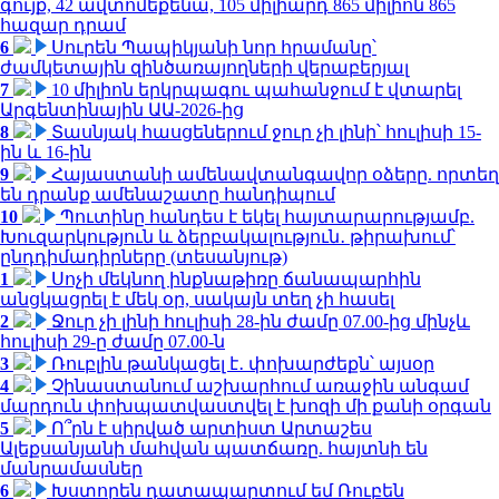
գույք, 42 ավտոմեքենա, 105 միլիարդ 865 միլիոն 865
հազար դրամ
6
Սուրեն Պապիկյանի նոր հրամանը՝
ժամկետային զինծառայողների վերաբերյալ
7
10 միլիոն երկրպագու պահանջում է վտարել
Արգենտինային ԱԱ-2026-ից
8
Տասնյակ հասցեներում ջուր չի լինի՝ հուլիսի 15-
ին և 16-ին
9
Հայաստանի ամենավտանգավոր օձերը. որտեղ
են դրանք ամենաշատը հանդիպում
10
Պուտինը հանդես է եկել հայտարարությամբ.
Խուզարկություն և ձերբակալություն․ թիրախում՝
ընդդիմադիրները (տեսանյութ)
1
Սոչի մեկնող ինքնաթիռը ճանապարհին
անցկացրել է մեկ օր, սակայն տեղ չի հասել
2
Ջուր չի լինի հուլիսի 28-ին ժամը 07.00-ից մինչև
հուլիսի 29-ը ժամը 07.00-ն
3
Ռուբլին թանկացել է․ փոխարժեքն՝ այսօր
4
Չինաստանում աշխարհում առաջին անգամ
մարդուն փոխպատվաստվել է խոզի մի քանի օրգան
5
Ո՞րն է սիրված արտիստ Արտաշես
Ալեքսանյանի մահվան պատճառը. հայտնի են
մանրամասներ
6
Խստորեն դատապարտում եմ Ռուբեն