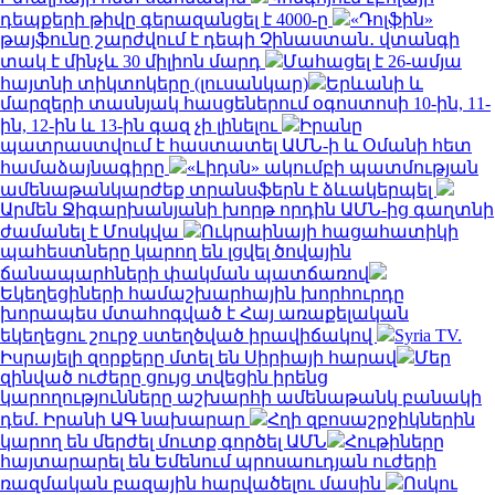
դեպքերի թիվը գերազանցել է 4000-ը
«Դոլֆին»
թայֆունը շարժվում է դեպի Չինաստան․ վտանգի
տակ է մինչև 30 միլիոն մարդ
Մահացել է 26-ամյա
հայտնի տիկտոկերը (լուսանկար)
Երևանի և
մարզերի տասնյակ հասցեներում օգոստոսի 10-ին, 11-
ին, 12-ին և 13-ին գազ չի լինելու
Իրանը
պատրաստվում է հաստատել ԱՄՆ-ի և Օմանի հետ
համաձայնագիրը
«Լիդսն» ակումբի պատմության
ամենաթանկարժեք տրանսֆերն է ձևակերպել
Արմեն Ջիգարխանյանի խորթ որդին ԱՄՆ-ից գաղտնի
ժամանել է Մոսկվա
Ուկրաինայի հացահատիկի
պահեստները կարող են լցվել ծովային
ճանապարհների փակման պատճառով
Եկեղեցիների համաշխարհային խորհուրդը
խորապես մտահոգված է Հայ առաքելական
եկեղեցու շուրջ ստեղծված իրավիճակով
Syria TV.
Իսրայելի զորքերը մտել են Սիրիայի հարավ
Մեր
զինված ուժերը ցույց տվեցին իրենց
կարողությունները աշխարհի ամենաթանկ բանակի
դեմ. Իրանի ԱԳ նախարար
Հղի զբոսաշրջիկներին
կարող են մերժել մուտք գործել ԱՄՆ
Հութիները
հայտարարել են Եմենում պրոսաուդյան ուժերի
ռազմական բազային հարվածելու մասին
Ոսկու