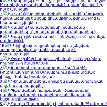
6
Ավարտվել է «Գող Բջե»-ին, «Տեցիկ»-ին ու «Գոջո»-
ին առնչվող քրեական վարույթի նախաքննությունը.
ինչ է պարզվել
7
425 անձինք տեղափոխվել են ոստիկանություն․
հայտնաբերվել են զենք-զինամթերք, թմրամիջոց և
հետախուզվողներ
8
Հասմիկ Կարապետյանի համարձակ
լուսանկարները՝ լողավազանից (լուսանկարներ)
9
Գազ չի լինի օգոստոսի 4-ին ժամը 09:00-ից մինչև
ժամը 18:00-ն
10
Կիլիկիայում կրակոցներով ուղեկցված
«ռազբորկայի» բացառիկ տեսանյութ է
հրապարակվել
1
Ջուր չի լինի հուլիսի 28-ին ժամը 07.00-ից մինչև
հուլիսի 29-ը ժամը 07.00-ն
2
Խստորեն դատապարտում եմ Ռուբեն
Ռուբինյանի կողմից Ստամբուլում թուրք տեսած
լինելը. Դանիել Իոաննիսյան
3
Դերասանին մեղադրում են մանկապղծության
մեջ․ նա ձերբակալվել է
4
Պատմական հաղթանակ․ Հայաստանը
դարձավ աշխարհի առաջնության մեդալային
հաշվարկի հաղթող
5
Գագիկ Ծառուկյանից կբռնագանձվի 75 անշարժ