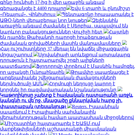
գինը հունիսի 17-ից ի վեր առաջին անգամ
գերազանցել է 4400 դոլարը
Եվս 6 տարի և ընդմիշտ
«Ռեալում»․ Վինիսիուս
Պենտագոնը հրապարակել է
ԱԹՕ-ների վերաբերյալ նոր նյութեր
Զելենսկին
առաջին անգամ ժամանել է Սերբիա․ սպասվում են
կարևոր բանակցություններ Վուչիչի հետ
Հայտնի
են դարձել Թաիլանդի դպրոցի հրաձգության
ժամանակ զոհվածների մասին մանրամասները
Հայ ուշուիստները 37 մեդալ են նվաճել միջազգային
մրցաշարում
Սլովակիայի արևելքում արտակարգ
դրություն է հայտարարվել շոգի ալիքների
պատճառով
Ֆյոդորովը փորձում է Մասկին համոզել,
որ աջակցի Ուկրաինային
Թրամփը սպառնացել է
արգելափակել շվեյցարական ժամացույցների
ներմուծումը ԱՄՆ
Հորմուզի նեղուցը կարող է
կորցնել իր ռազմավարական նշանակությունը
Կաթողիկոսը չպետք է հայկական դատարանի առջև
կանգնի ու վե՛րջ, մնացածը քննարկման հարց չի․
փաստաբան (տեսանյութ)
Reuters. Իսպանիան
սպառնում է Իտալիային սահմանային
վերահսկողության համար պատասխան միջոցներով
Միշուստինը հայտարարել է ԵԱՏՄ-ում
մարքեթփլեյսների աշխատանքի միասնական
կանոնների մասին
El Mundo. Իսպանական