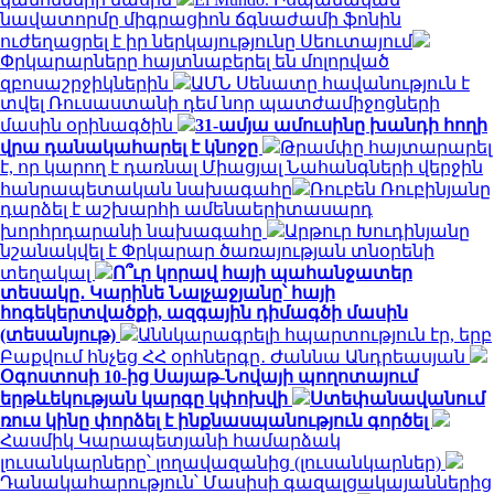
նավատորմը միգրացիոն ճգնաժամի ֆոնին
ուժեղացրել է իր ներկայությունը Սեուտայում
Փրկարարները հայտնաբերել են մոլորված
զբոսաշրջիկներին
ԱՄՆ Սենատը հավանություն է
տվել Ռուսաստանի դեմ նոր պատժամիջոցների
մասին օրինագծին
31-ամյա ամուսինը խանդի հողի
վրա դանակահարել է կնոջը
Թրամփը հայտարարել
է, որ կարող է դառնալ Միացյալ Նահանգների վերջին
հանրապետական ​​նախագահը
Ռուբեն Ռուբինյանը
դարձել է աշխարհի ամենաերիտասարդ
խորհրդարանի նախագահը
Արթուր Խուդինյանը
նշանակվել է Փրկարար ծառայության տնօրենի
տեղակալ
Ո՞ւր կորավ հայի պահանջատեր
տեսակը․ Կարինե Նալչաջյանը՝ հայի
հոգեկերտվածքի, ազգային դիմագծի մասին
(տեսանյութ)
Աննկարագրելի հպարտություն էր, երբ
Բաքվում հնչեց ՀՀ օրհներգը․ Ժաննա Անդրեասյան
Օգոստոսի 10-ից Սայաթ-Նովայի պողոտայում
երթևեկության կարգը կփոխվի
Ստեփանավանում
ռուս կինը փորձել է ինքնասպանություն գործել
Հասմիկ Կարապետյանի համարձակ
լուսանկարները՝ լողավազանից (լուսանկարներ)
Դանակահարություն՝ Մասիսի գազալցակայաններից