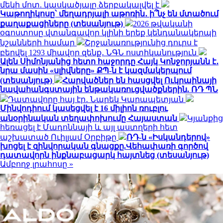
մեկի մոտ. կասկածյալը ձերբակալվել է
Կաթողիկոսը՝ մեղադրյալի աթոռին․ ի՞նչ են մտածում
քաղաքացիները (տեսանյութ)
2026 թվականի
օգոստոսը վտանգավոր կլինի երեք կենդանակերպի
նշանների համար
Շրջանառությունից դուրս է
բերվել 1293 միավոր զենք․ ՆԳՆ ոստիկանություն
Ալեն Սիմոնյանից հետո հաջորդը Հայկ Կոնջորյանն է․
նրա մասին «սլիվները» ՔՊ-ն է կազմակերպում
(տեսանյութ)
Հարվածներ են հասցվել Ուկրաինայի
նավահանգստային ենթակառուցվածքներին. ՌԴ ՊՆ
Դատավորը հայ էր․ Նարեկ Կարապետյան
Մինվոդիում կասեցվել է 16 միլիոն ռուբլու
անօրինական տեղափոխումը Հայաստան
Կյանքից
հեռացել է Մադոննայի և այլ աստղերի հետ
աշխատած Ուիլյամ Օրբիթը
ՌԴ-ն «Իսկանդերով»
խոցել է զինվորական գնացքը.Վեհափառի գործով
դատավորն ինքնաբացարկ հայտնեց (տեսանյութ)
Ամբողջ լրահոսը »