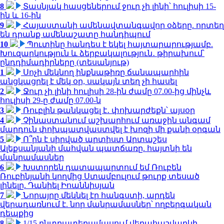
8
Տասնյակ հասցեներում ջուր չի լինի՝ հուլիսի 15-
ին և 16-ին
9
Հայաստանի ամենավտանգավոր օձերը. որտեղ
են դրանք ամենաշատը հանդիպում
10
Պուտինը հանդես է եկել հայտարարությամբ.
Խուզարկություն և ձերբակալություն․ թիրախում՝
ընդդիմադիրները (տեսանյութ)
1
Սոչի մեկնող ինքնաթիռը ճանապարհին
անցկացրել է մեկ օր, սակայն տեղ չի հասել
2
Ջուր չի լինի հուլիսի 28-ին ժամը 07.00-ից մինչև
հուլիսի 29-ը ժամը 07.00-ն
3
Ռուբլին թանկացել է․ փոխարժեքն՝ այսօր
4
Չինաստանում աշխարհում առաջին անգամ
մարդուն փոխպատվաստվել է խոզի մի քանի օրգան
5
Ո՞րն է սիրված արտիստ Արտաշես
Ալեքսանյանի մահվան պատճառը. հայտնի են
մանրամասներ
6
Խստորեն դատապարտում եմ Ռուբեն
Ռուբինյանի կողմից Ստամբուլում թուրք տեսած
լինելը. Դանիել Իոաննիսյան
7
Նորայրը մեկնել էր հանգստի, արդեն
վերադառնում է. նոր մանրամասներ՝ ողբերգական
դեպքից
8
1/15 ընտրատեղամասում վերահաշվարկի