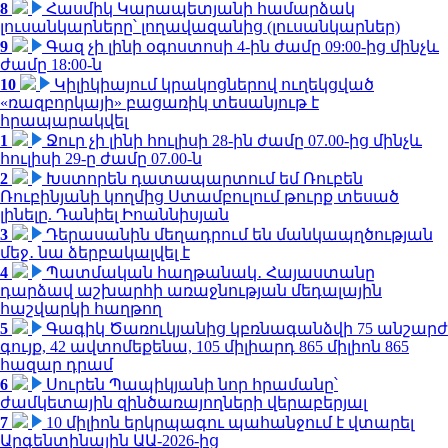
8
Հասմիկ Կարապետյանի համարձակ
լուսանկարները՝ լողավազանից (լուսանկարներ)
9
Գազ չի լինի օգոստոսի 4-ին ժամը 09:00-ից մինչև
ժամը 18:00-ն
10
Կիլիկիայում կրակոցներով ուղեկցված
«ռազբորկայի» բացառիկ տեսանյութ է
հրապարակվել
1
Ջուր չի լինի հուլիսի 28-ին ժամը 07.00-ից մինչև
հուլիսի 29-ը ժամը 07.00-ն
2
Խստորեն դատապարտում եմ Ռուբեն
Ռուբինյանի կողմից Ստամբուլում թուրք տեսած
լինելը. Դանիել Իոաննիսյան
3
Դերասանին մեղադրում են մանկապղծության
մեջ․ նա ձերբակալվել է
4
Պատմական հաղթանակ․ Հայաստանը
դարձավ աշխարհի առաջնության մեդալային
հաշվարկի հաղթող
5
Գագիկ Ծառուկյանից կբռնագանձվի 75 անշարժ
գույք, 42 ավտոմեքենա, 105 միլիարդ 865 միլիոն 865
հազար դրամ
6
Սուրեն Պապիկյանի նոր հրամանը՝
ժամկետային զինծառայողների վերաբերյալ
7
10 միլիոն երկրպագու պահանջում է վտարել
Արգենտինային ԱԱ-2026-ից