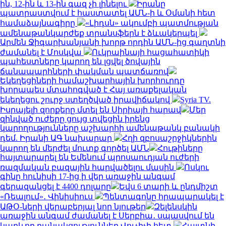
ին, 12-ին և 13-ին գազ չի լինելու
Իրանը
պատրաստվում է հաստատել ԱՄՆ-ի և Օմանի հետ
համաձայնագիրը
«Լիդսն» ակումբի պատմության
ամենաթանկարժեք տրանսֆերն է ձևակերպել
Արմեն Ջիգարխանյանի խորթ որդին ԱՄՆ-ից գաղտնի
ժամանել է Մոսկվա
Ուկրաինայի հացահատիկի
պահեստները կարող են լցվել ծովային
ճանապարհների փակման պատճառով
Եկեղեցիների համաշխարհային խորհուրդը
խորապես մտահոգված է Հայ առաքելական
եկեղեցու շուրջ ստեղծված իրավիճակով
Syria TV.
Իսրայելի զորքերը մտել են Սիրիայի հարավ
Մեր
զինված ուժերը ցույց տվեցին իրենց
կարողությունները աշխարհի ամենաթանկ բանակի
դեմ. Իրանի ԱԳ նախարար
Հղի զբոսաշրջիկներին
կարող են մերժել մուտք գործել ԱՄՆ
Հութիները
հայտարարել են Եմենում պրոսաուդյան ուժերի
ռազմական բազային հարվածելու մասին
Ոսկու
գինը հունիսի 17-ից ի վեր առաջին անգամ
գերազանցել է 4400 դոլարը
Եվս 6 տարի և ընդմիշտ
«Ռեալում»․ Վինիսիուս
Պենտագոնը հրապարակել է
ԱԹՕ-ների վերաբերյալ նոր նյութեր
Զելենսկին
առաջին անգամ ժամանել է Սերբիա․ սպասվում են
կարևոր բանակցություններ Վուչիչի հետ
Հայտնի