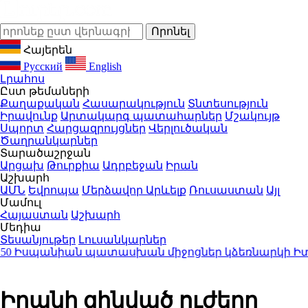
Հայերեն
Русский
English
Լրահոս
Ըստ թեմաների
Քաղաքական
Հասարակություն
Տնտեսություն
Իրավունք
Արտակարգ պատահարներ
Մշակույթ
Սպորտ
Հարցազրույցներ
Վերլուծական
Ծաղրանկարներ
Տարածաշրջան
Արցախ
Թուրքիա
Ադրբեջան
Իրան
Աշխարհ
ԱՄՆ
Եվրոպա
Մերձավոր Արևելք
Ռուսաստան
Այլ
Մամուլ
Հայաստան
Աշխարհ
Մեդիա
Տեսանյութեր
Լուսանկարներ
սպանիան պատասխան միջոցներ կձեռնարկի Իտալի
Իրանի զինված ուժերը