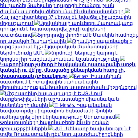
են դարձել Թաիլանդի դպրոցի հրաձգության
ժամանակ զոհվածների մասին մանրամասները
Հայ ուշուիստները 37 մեդալ են նվաճել միջազգային
մրցաշարում
Սլովակիայի արևելքում արտակարգ
դրություն է հայտարարվել շոգի ալիքների
պատճառով
Ֆյոդորովը փորձում է Մասկին համոզել,
որ աջակցի Ուկրաինային
Թրամփը սպառնացել է
արգելափակել շվեյցարական ժամացույցների
ներմուծումը ԱՄՆ
Հորմուզի նեղուցը կարող է
կորցնել իր ռազմավարական նշանակությունը
Կաթողիկոսը չպետք է հայկական դատարանի առջև
կանգնի ու վե՛րջ, մնացածը քննարկման հարց չի․
փաստաբան (տեսանյութ)
Reuters. Իսպանիան
սպառնում է Իտալիային սահմանային
վերահսկողության համար պատասխան միջոցներով
Միշուստինը հայտարարել է ԵԱՏՄ-ում
մարքեթփլեյսների աշխատանքի միասնական
կանոնների մասին
El Mundo. Իսպանական
նավատորմը միգրացիոն ճգնաժամի ֆոնին
ուժեղացրել է իր ներկայությունը Սեուտայում
Փրկարարները հայտնաբերել են մոլորված
զբոսաշրջիկներին
ԱՄՆ Սենատը հավանություն է
տվել Ռուսաստանի դեմ նոր պատժամիջոցների