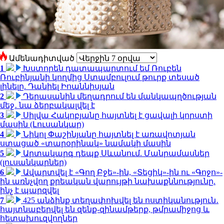
Ամենադիտված
1
Խստորեն դատապարտում եմ Ռուբեն
Ռուբինյանի կողմից Ստամբուլում թուրք տեսած
լինելը. Դանիել Իոաննիսյան
2
Դերասանին մեղադրում են մանկապղծության
մեջ․ նա ձերբակալվել է
3
Սիլվա Հակոբյանը հայտնել է ցավալի կորստի
մասին (Լուսանկար)
4
Նիկոլ Փաշինյանը հայտնել է առավոտյան
ստացած «տարօրինակ» նամակի մասին
5
Արտակարգ դեպք Սևանում. Մանրամասներ
(լուսանկարներ)
6
Ավարտվել է «Գող Բջե»-ին, «Տեցիկ»-ին ու «Գոջո»-
ին առնչվող քրեական վարույթի նախաքննությունը.
ինչ է պարզվել
7
425 անձինք տեղափոխվել են ոստիկանություն․
հայտնաբերվել են զենք-զինամթերք, թմրամիջոց և
հետախուզվողներ