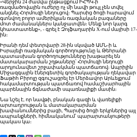
«Վերջին 24 ժամվա ընթացքում ԻՀՊԿ-ի
ռազմածովային ուժերը ոչ մի նավի թույլ չեն տվել
անցնել Հորմուզի նեղուցով։ Պարսից ծոցի հարավում
գտնվող բոլոր ամերիկյան ռազմական բազաները
մոտ ժամանակներս կանջատվեն։ Մենք նոր կարգ
կհաստատենք», - գրել է Զոլֆաղարին X-ում մայիսի 17-
ին։
Իրանի դեմ փետրվարի 28-ին սկսված ԱՄՆ-ի և
Իսրայելի ռազմական գործողությունը և Թեհրանի
պատասխան գործողությունները խաթարել են
մատակարարման շղթաները՝ Հորմուզի նեղուցի
արդյունավետ շրջափակման պատճառով։ Ապրիլին
Միջազգային էներգետիկ գործակալության ղեկավար
Ֆաթիհ Բիրոլը զգուշացրել էր Մերձավոր Արևելքում
հակամարտության պատճառով համաշխարհային
պարենային ճգնաժամի սպառնալիքի մասին։
Նա նշել է, որ նավթի, բնական գազի և վառելիքի
արտադրության և մատակարարման
խափանումներից բացի, Պարսից ծոցի երկրներից այլ
ապրանքների, հիմնականում՝ պարարտանյութերի
պակաս կա։