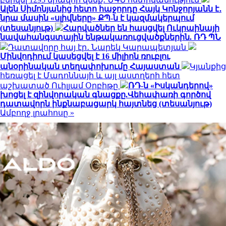
Ալեն Սիմոնյանից հետո հաջորդը Հայկ Կոնջորյանն է․
նրա մասին «սլիվները» ՔՊ-ն է կազմակերպում
(տեսանյութ)
Հարվածներ են հասցվել Ուկրաինայի
նավահանգստային ենթակառուցվածքներին. ՌԴ ՊՆ
Դատավորը հայ էր․ Նարեկ Կարապետյան
Մինվոդիում կասեցվել է 16 միլիոն ռուբլու
անօրինական տեղափոխումը Հայաստան
Կյանքից
հեռացել է Մադոննայի և այլ աստղերի հետ
աշխատած Ուիլյամ Օրբիթը
ՌԴ-ն «Իսկանդերով»
խոցել է զինվորական գնացքը.Վեհափառի գործով
դատավորն ինքնաբացարկ հայտնեց (տեսանյութ)
Ամբողջ լրահոսը »