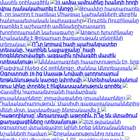
մասին օրինագծին
31-ամյա ամուսինը խանդի հողի
վրա դանակահարել է կնոջը
Թրամփը հայտարարել
է, որ կարող է դառնալ Միացյալ Նահանգների վերջին
հանրապետական ​​նախագահը
Ռուբեն Ռուբինյանը
դարձել է աշխարհի ամենաերիտասարդ
խորհրդարանի նախագահը
Արթուր Խուդինյանը
նշանակվել է Փրկարար ծառայության տնօրենի
տեղակալ
Ո՞ւր կորավ հայի պահանջատեր
տեսակը․ Կարինե Նալչաջյանը՝ հայի
հոգեկերտվածքի, ազգային դիմագծի մասին
(տեսանյութ)
Աննկարագրելի հպարտություն էր, երբ
Բաքվում հնչեց ՀՀ օրհներգը․ Ժաննա Անդրեասյան
Օգոստոսի 10-ից Սայաթ-Նովայի պողոտայում
երթևեկության կարգը կփոխվի
Ստեփանավանում
ռուս կինը փորձել է ինքնասպանություն գործել
Հասմիկ Կարապետյանի համարձակ
լուսանկարները՝ լողավազանից (լուսանկարներ)
Դանակահարություն՝ Մասիսի գազալցակայաններից
մեկի մոտ. կասկածյալը ձերբակալվել է
Կաթողիկոսը՝ մեղադրյալի աթոռին․ ի՞նչ են մտածում
քաղաքացիները (տեսանյութ)
2026 թվականի
օգոստոսը վտանգավոր կլինի երեք կենդանակերպի
նշանների համար
Շրջանառությունից դուրս է
բերվել 1293 միավոր զենք․ ՆԳՆ ոստիկանություն