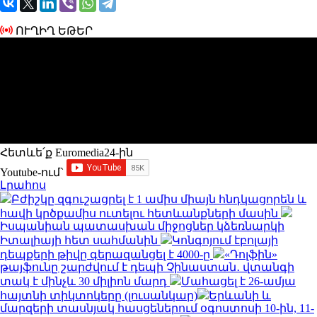
ՈՒՂԻՂ ԵԹԵՐ
Հետևե՛ք Euromedia24-ին
Youtube-ում`
Լրահոս
Բժիշկը զգուշացրել է 1 ամիս միայն հնդկացորեն և
հավի կրծքամիս ուտելու հետևանքների մասին
Իսպանիան պատասխան միջոցներ կձեռնարկի
Իտալիայի հետ սահմանին
Կոնգոյում էբոլայի
դեպքերի թիվը գերազանցել է 4000-ը
«Դոլֆին»
թայֆունը շարժվում է դեպի Չինաստան․ վտանգի
տակ է մինչև 30 միլիոն մարդ
Մահացել է 26-ամյա
հայտնի տիկտոկերը (լուսանկար)
Երևանի և
մարզերի տասնյակ հասցեներում օգոստոսի 10-ին, 11-