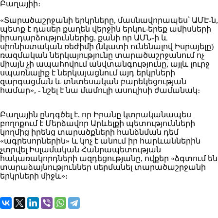
Բաղայիի։
«Տարածաշրջանի երկրները, մասնավորապես՝ ԱՄԷ-ն,
պետք է դասեր քաղեն վերջին երկու-երեք ամիսների
իրադարձություններից, քանի որ ԱՄՆ-ի և
սիոնիստական ​​ռեժիմի (նկատի ունենալով Իսրայելը)
ռազմական ներկայությունը տարածաշրջանում ոչ
միայն չի ապահովում անվտանգությունը, այլև լուրջ
սպառնալիք է ներկայացնում այդ երկրների
զարգացման և տնտեսական բարեկեցության
համար», - նշել է նա մամուլի ասուլիսի ժամանակ։
Բաղային ընդգծել է, որ Իրանը կտրականապես
բողոքում է Մերձավոր Արևելքի պետությունների
կողմից իրենց տարածքների հանձնման դեմ
«ագրեսորներին» և կոչ է անում իր հարևաններին
չտրվել Իսլամական Հանրապետության
հակառակորդների ազդեցությանը, ովքեր «ձգտում են
տարաձայնություններ սերմանել տարածաշրջանի
երկրների միջև»։