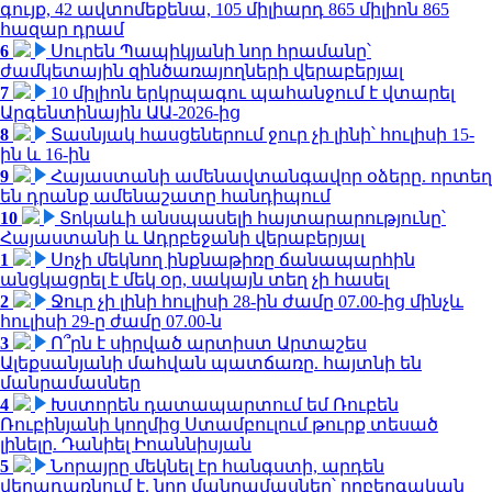
գույք, 42 ավտոմեքենա, 105 միլիարդ 865 միլիոն 865
հազար դրամ
6
Սուրեն Պապիկյանի նոր հրամանը՝
ժամկետային զինծառայողների վերաբերյալ
7
10 միլիոն երկրպագու պահանջում է վտարել
Արգենտինային ԱԱ-2026-ից
8
Տասնյակ հասցեներում ջուր չի լինի՝ հուլիսի 15-
ին և 16-ին
9
Հայաստանի ամենավտանգավոր օձերը. որտեղ
են դրանք ամենաշատը հանդիպում
10
Տոկաևի անսպասելի հայտարարությունը՝
Հայաստանի և Ադրբեջանի վերաբերյալ
1
Սոչի մեկնող ինքնաթիռը ճանապարհին
անցկացրել է մեկ օր, սակայն տեղ չի հասել
2
Ջուր չի լինի հուլիսի 28-ին ժամը 07.00-ից մինչև
հուլիսի 29-ը ժամը 07.00-ն
3
Ո՞րն է սիրված արտիստ Արտաշես
Ալեքսանյանի մահվան պատճառը. հայտնի են
մանրամասներ
4
Խստորեն դատապարտում եմ Ռուբեն
Ռուբինյանի կողմից Ստամբուլում թուրք տեսած
լինելը. Դանիել Իոաննիսյան
5
Նորայրը մեկնել էր հանգստի, արդեն
վերադառնում է. նոր մանրամասներ՝ ողբերգական