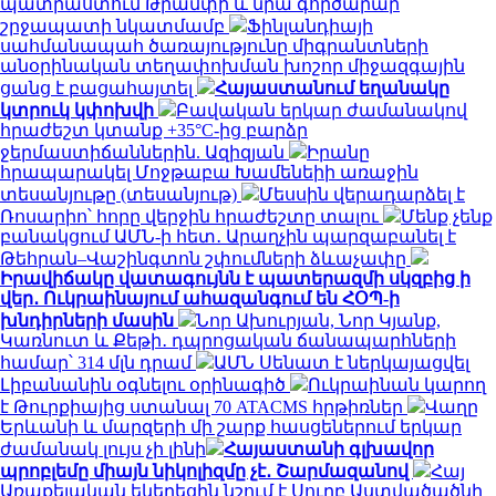
պատրաստում Թրամփի և նրա գործարար
շրջապատի նկատմամբ
Ֆինլանդիայի
սահմանապահ ծառայությունը միգրանտների
անօրինական տեղափոխման խոշոր միջազգային
ցանց է բացահայտել
Հայաստանում եղանակը
կտրուկ կփոխվի
Բավական երկար ժամանակով
հրաժեշտ կտանք +35°C-ից բարձր
ջերմաստիճաններին. Ազիզյան
Իրանը
հրապարակել Մոջթաբա Խամենեիի առաջին
տեսանյութը (տեսանյութ)
Մեսսին վերադարձել է
Ռոսարիո՝ հորը վերջին հրաժեշտը տալու
Մենք չենք
բանակցում ԱՄՆ-ի հետ․ Արաղչին պարզաբանել է
Թեհրան–Վաշինգտոն շփումների ձևաչափը
Իրավիճակը վատագույնն է պատերազմի սկզբից ի
վեր․ Ուկրաինայում ահազանգում են ՀՕՊ-ի
խնդիրների մասին
Նոր Ախուրյան, Նոր Կյանք,
Կառնուտ և Քեթի․ դպրոցական ճանապարհների
համար՝ 314 մլն դրամ
ԱՄՆ Սենատ է ներկայացվել
Լիբանանին օգնելու օրինագիծ
Ուկրաինան կարող
է Թուրքիայից ստանալ 70 ATACMS հրթիռներ
Վաղը
Երևանի և մարզերի մի շարք հասցեներում երկար
ժամանակ լույս չի լինի
Հայաստանի գլխավոր
պրոբլեմը միայն նիկոլիզմը չէ․ Շարմազանով
Հայ
Առաքելական եկեղեցին նշում է Սուրբ Աստվածածնի