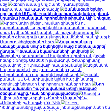
մեջ
Հռոմի պապը կոչ է արել դադարեցնել
Ուկրաինայում պատերազմը
Ցանկացած երկիր,
որը կօգնի ԱՄՆ-ին Իրանի վրա հարձակման գործում,
կդառնա իրանական հրթիռների թիրախ. Ալի Նիկզադ
Վրեժխնդիր լինելու համար զինվել են ու
դարանակալել եղբայրներին պատկանող խանութի
մոտ. Էջմիածնում կանխել են հաշվեհարդարը
Իրանի գերագույն առաջնորդ Խամենեին հանդիպել է
Մասուդ Փեզեշքիանի հետ
Հայաստանյայց
առաքելական սուրբ եկեղեցին հայց է ներկայացրել՝
ընդդեմ Պետական եկամուտների կոմիտեի
Ֆորլանը վերադառնում է այնտեղ, որտեղ անջնջելի
հետք է թողել․ ԱԱ-2010-ի լավագույն ֆուտբոլիստը
գլխավորել է Ուրուգվայի հավաքականը
Զելենսկին
հայտարարել է, որ շատ երկրներ դեմ են
ուկրաինական բալիստիկ հրթիռներին
Իրանի
բանակ․ ԱՄՆ-ն ստիպված կլինի հաշվի նստել
Հորմուզի նեղուցի նոր իրողությունների հետ
Նոր
մանրամասներ Դաշտավանում տեղի ունեցած
ծեծկռտուքից. Կան ձերբակալվածներ
Մեսսիին
նվիրված գոլը չփրկեց «Ինտեր Մայամիին»․
«Մոնտերեյը» հաղթեց 90+7-ին
Reuters․
Դեմոկրատները լայնածավալ հետաքննություններ են