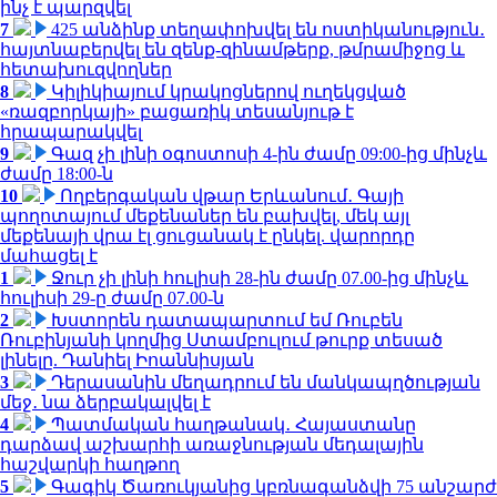
ինչ է պարզվել
7
425 անձինք տեղափոխվել են ոստիկանություն․
հայտնաբերվել են զենք-զինամթերք, թմրամիջոց և
հետախուզվողներ
8
Կիլիկիայում կրակոցներով ուղեկցված
«ռազբորկայի» բացառիկ տեսանյութ է
հրապարակվել
9
Գազ չի լինի օգոստոսի 4-ին ժամը 09:00-ից մինչև
ժամը 18:00-ն
10
Ողբերգական վթար Երևանում․ Գայի
պողոտայում մեքենաներ են բախվել, մեկ այլ
մեքենայի վրա էլ ցուցանակ է ընկել. վարորդը
մահացել է
1
Ջուր չի լինի հուլիսի 28-ին ժամը 07.00-ից մինչև
հուլիսի 29-ը ժամը 07.00-ն
2
Խստորեն դատապարտում եմ Ռուբեն
Ռուբինյանի կողմից Ստամբուլում թուրք տեսած
լինելը. Դանիել Իոաննիսյան
3
Դերասանին մեղադրում են մանկապղծության
մեջ․ նա ձերբակալվել է
4
Պատմական հաղթանակ․ Հայաստանը
դարձավ աշխարհի առաջնության մեդալային
հաշվարկի հաղթող
5
Գագիկ Ծառուկյանից կբռնագանձվի 75 անշարժ