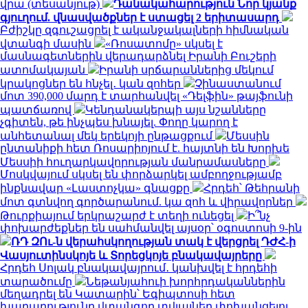
վրա (տեսանյութ)
Դանակահարություն Նոր կյանք
գյուղում. վնասվածքներ է ստացել 2 երիտասարդ
Բժիշկը զգուշացրել է ականջակալների հիմնական
վտանգի մասին
«Ռոսատոմը» սկսել է
մասնագետներին վերադարձնել Իրանի Բուշերի
ատոմակայան
Իրանի սրճարաններից մեկում
կրակոցներ են հնչել․ կան զոհեր
Չինաստանում
մոտ 390,000 մարդ է տարհանվել «Դելֆին» թայֆունի
պատճառով
Կենդանակերպի այս նշանները
չգիտեն, թե ինչպես խնայել. Փողը կարող է
անհետանալ մեկ երեկոյի ընթացքում
Մեսսին
ընտանիքի հետ Ռոսարիոյում է. հայտնի են Խորխե
Մեսսիի հուղարկավորության մանրամասները
Մոսկվայում սկսել են փորձարկել ամբողջությամբ
ինքնավար «Լաստոչկա» գնացքը
Հրդեհ՝ Թեհրանի
մոտ գտնվող գործարանում. կա զոհ և վիրավորներ
Թուրքիայում երկրաշարժ է տեղի ունեցել
Ի՞նչ
փոխարժեքներ են սահմանվել այսօր՝ օգոստոսի 9-ին
ՌԴ ԶՈւ-ն վերահսկողության տակ է վերցրել ԴԺՀ-ի
Վասյուտինսկոյե և Տորեցկոյե բնակավայրերը
Հրդեհ Սոլակ բնակավայրում․ կանխվել է հրդեհի
տարածումը
Նեթանյահուի խորհրդականներին
մեղադրել են Կատարին՝ Եգիպտոսի հետ
խաղաղությունը վտանգող տվյալներ փոխանցելու