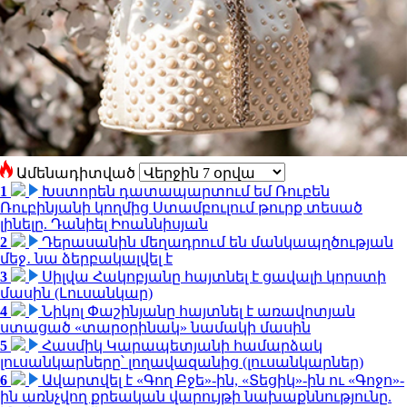
Ամենադիտված
1
Խստորեն դատապարտում եմ Ռուբեն
Ռուբինյանի կողմից Ստամբուլում թուրք տեսած
լինելը. Դանիել Իոաննիսյան
2
Դերասանին մեղադրում են մանկապղծության
մեջ․ նա ձերբակալվել է
3
Սիլվա Հակոբյանը հայտնել է ցավալի կորստի
մասին (Լուսանկար)
4
Նիկոլ Փաշինյանը հայտնել է առավոտյան
ստացած «տարօրինակ» նամակի մասին
5
Հասմիկ Կարապետյանի համարձակ
լուսանկարները՝ լողավազանից (լուսանկարներ)
6
Ավարտվել է «Գող Բջե»-ին, «Տեցիկ»-ին ու «Գոջո»-
ին առնչվող քրեական վարույթի նախաքննությունը.