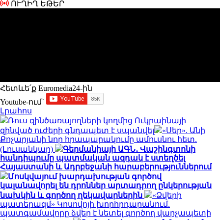
ՈՒՂԻՂ ԵԹԵՐ
Հետևե՛ք Euromedia24-ին
Youtube-ում`
Լրահոս
Ռուս զինծառայողների կողմից Ուկրաինայի
զինված ուժերի գնդապետ է սպանվել
«Սեր». Անի
Քոչարյանի նոր հրապարակումը ամուսնու հետ.
(Լուսանկար)
Գերմանիայի ԱԳՆ․ Վաշինգտոնի
հանդիպումը պատմական ազդակ է ստեղծել
Հայաստանի և Ադրբեջանի հարաբերություններում
Մոսկվայում խարդախության գործով
կալանավորել են դրոններ արտադրող ընկերության
նախկին և գործող ղեկավարներին
«Ձվերի
պատերազմ» Կոսովոյի խորհրդարանում.
պատգամավորը ձվեր է նետել գործող վարչապետի