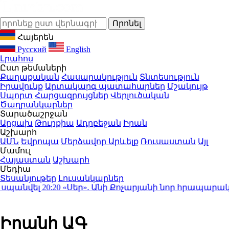
Հայերեն
Русский
English
Լրահոս
Ըստ թեմաների
Քաղաքական
Հասարակություն
Տնտեսություն
Իրավունք
Արտակարգ պատահարներ
Մշակույթ
Սպորտ
Հարցազրույցներ
Վերլուծական
Ծաղրանկարներ
Տարածաշրջան
Արցախ
Թուրքիա
Ադրբեջան
Իրան
Աշխարհ
ԱՄՆ
Եվրոպա
Մերձավոր Արևելք
Ռուսաստան
Այլ
Մամուլ
Հայաստան
Աշխարհ
Մեդիա
Տեսանյութեր
Լուսանկարներ
անվել
20:20
«Սեր». Անի Քոչարյանի նոր հրապարակումը
Իրանի ԱԳ