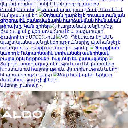
վերափոխման տոնին նախորդող պահքի
Բարեկենդանը
Արտակարգ իրավիճակ՝ Սևանում.
Մանրամասներ
Օդեսան դարձել է ռուսաստանյան
գիշերային զանգվածային հարձակման հիմնական
թիրախը. Կան զոհեր
5 հաղթանակ անընդմեջ․
Ծառուկյանը վերադառնում է և բացահայտ
ֆավորիտ է UFC 331-ում
WP․ Պենտագոնը ԱՄՆ
պաշտպանական ընկերություններից պահանջել է
արագացնել զենքի արտադրությունը
Թուրքիան
կարող է Ուկրաինային փոխանցել ամերիկյան
բալիստիկ հրթիռներ․ հայտնի են քանակները
Տարոյի աստղագուշակություն. ում են քարտերը
խոստանում հաջողություն, փոփոխություն և նոր
հնարավորություններ
Ջուր հավաքեք. Երկար
ժամանակ ջուր չի լինելու
Ամբողջ լրահոսը »