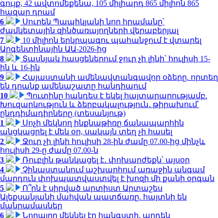
գույք, 42 ավտոմեքենա, 105 միլիարդ 865 միլիոն 865
հազար դրամ
6
Սուրեն Պապիկյանի նոր հրամանը՝
ժամկետային զինծառայողների վերաբերյալ
7
10 միլիոն երկրպագու պահանջում է վտարել
Արգենտինային ԱԱ-2026-ից
8
Տասնյակ հասցեներում ջուր չի լինի՝ հուլիսի 15-
ին և 16-ին
9
Հայաստանի ամենավտանգավոր օձերը. որտեղ
են դրանք ամենաշատը հանդիպում
10
Պուտինը հանդես է եկել հայտարարությամբ.
Խուզարկություն և ձերբակալություն․ թիրախում՝
ընդդիմադիրները (տեսանյութ)
1
Սոչի մեկնող ինքնաթիռը ճանապարհին
անցկացրել է մեկ օր, սակայն տեղ չի հասել
2
Ջուր չի լինի հուլիսի 28-ին ժամը 07.00-ից մինչև
հուլիսի 29-ը ժամը 07.00-ն
3
Ռուբլին թանկացել է․ փոխարժեքն՝ այսօր
4
Չինաստանում աշխարհում առաջին անգամ
մարդուն փոխպատվաստվել է խոզի մի քանի օրգան
5
Ո՞րն է սիրված արտիստ Արտաշես
Ալեքսանյանի մահվան պատճառը. հայտնի են
մանրամասներ
6
Նորայրը մեկնել էր հանգստի, արդեն