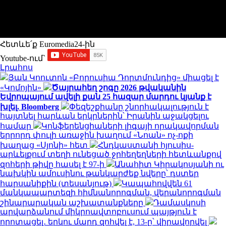
Հետևե՛ք Euromedia24-ին
Youtube-ում`
Լրահոս
Յան Կոուտոն «Բորուսիա Դորտմունդից» միացել է
«Կոմոյին»
Ծայրահեղ շոգը 2026 թվականին
Եվրոպայում ավելի քան 25 հազար մարդու կյանք է
խլել. Bloomberg
Փեզեշքիանը շնորհակալություն է
հայտնել հարևան երկրներին՝ Իրանին աջակցելու
համար
Կոնֆերենցիաների լիգայի որակավորման
երրորդ փուլի առաջին խաղում «Նոան» ոչ-ոքի
խաղաց «Սյոնի» հետ
Հնդկաստանի հյուսիս-
արևելքում տեղի ունեցած ջրհեղեղների հետևանքով
զոհերի թիվը հասել է 97-ի
Անահիտ Կիրակոսյանի ու
նախկին ամուսինու թանկարժեք նվերը՝ դստեր
հարսանիքին (տեսանյութ)
Կապահովվեն 61
մանկապարտեզի հիմնանորոգման, վերանորոգման
շինարարական աշխատանքները
Դամասկոսի
արվարձանում միկրոավտոբուսում պայթյուն է
որոտացել․ երկու մարդ զոհվել է, 13-ը՝ վիրավորվել