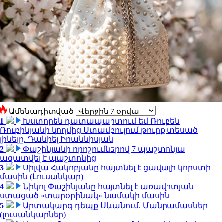
Ամենադիտված
1
Խստորեն դատապարտում եմ Ռուբեն
Ռուբինյանի կողմից Ստամբուլում թուրք տեսած
լինելը. Դանիել Իոաննիսյան
2
Փաշինյանի որոշումներով 7 պաշտոնյա
ազատվել է պաշտոնից
3
Սիլվա Հակոբյանը հայտնել է ցավալի կորստի
մասին (Լուսանկար)
4
Նիկոլ Փաշինյանը հայտնել է առավոտյան
ստացած «տարօրինակ» նամակի մասին
5
Արտակարգ դեպք Սևանում. Մանրամասներ
(լուսանկարներ)