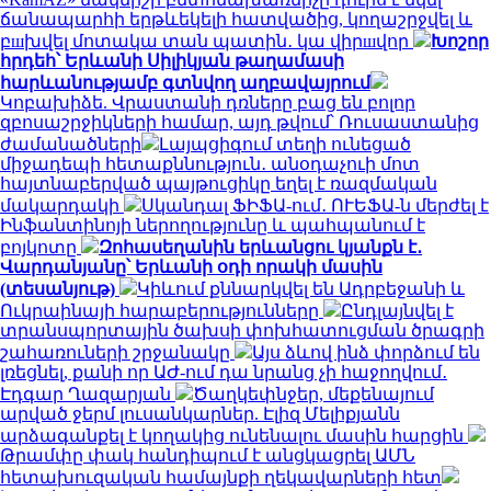
ճանապարհի երթևեկելի հատվածից, կողաշրջվել և
բшխվել մոտակա տան պատին․ կա վիրшվոր
Խոշոր
հրդեհ՝ Երևանի Սիլիկյան թաղամասի
հարևանությամբ գտնվող աղբավայրում
Կոբախիձե. Վրաստանի դռները բաց են բոլոր
զբոսաշրջիկների համար, այդ թվում՝ Ռուսաստանից
ժամանածների
Լայպցիգում տեղի ունեցած
միջադեպի հետաքննություն․ անօդաչուի մոտ
հայտնաբերված պայթուցիկը եղել է ռազմական
մակարդակի
Սկանդալ ՖԻՖԱ-ում․ ՈՒԵՖԱ-ն մերժել է
Ինֆանտինոյի ներողությունը և պահպանում է
բոյկոտը
Զոհասեղանին երևանցու կյանքն է․
Վարդանյանը՝ Երևանի օդի որակի մասին
(տեսանյութ)
Կիևում քննարկվել են Ադրբեջանի և
Ուկրաինայի հարաբերությունները
Ընդլայնվել է
տրանսպորտային ծախսի փոխհատուցման ծրագրի
շահառուների շրջանակը
Այս ձևով ինձ փորձում են
լռեցնել, քանի որ ԱԺ-ում դա նրանց չի հաջողվում․
Էդգար Ղազարյան
Ծաղկեփնջեր, մեքենայում
արված ջերմ լուսանկարներ. Էլիզ Մելիքյանն
արձագանքել է կողակից ունենալու մասին հարցին
Թրամփը փակ հանդիպում է անցկացրել ԱՄՆ
հետախուզական համայնքի ղեկավարների հետ