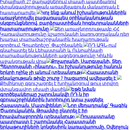
Իտալիայի 27 քաղաքներում տապի պատճառով
վտանգավորության առավելագույն մակարդակ է
հայտարարվել
Կոչ ենք անում իշխանություններին
առաջնորդվել բացառապես օրինականության
սկզբունքներով. բարձրաստիճան հոգեւորականների
հայտարարությունը
Ձեր առաջնորդությամբ ՀՀ
Կառավարությունը կշարունակի կառուցողական դեր
խաղալ տարածաշրջանային խաղաղության
գործում. Գուտերեշը՝ Փաշինյանին
ՌԴ ԱԳՆ-ում
գնահատել են Լեհաստանի և Ուկրաինայի
տարաձայնությունների ազդեցությունը Կիևին
աջակցության վրա
Քոչարյանի, Սարգսյանի, Տեր-
Պետրոսյանի «ինադու». էս իշխանությունը հանուն
երկրի ոչինչ չի անում (տեսանյութ)
Հայաստանի
բնակչության թիվը շուրջ 7 հազարով ավելացել է
Քիմիկոսը զգուշացրել է խոհանոցում թույլ տրվող
վտանգավոր սխալի մասին
Եթե նման
գործելակերպը շարունակվի ՌԴ-ն իր
զբոսաշրջիկներին խորհուրդ կտա չայցելել
Հայաստան. Մատվիենկո
Նոր մեղադրանք՝ Գագիկ
Ծառուկյանին. Թրամփը ընտրել է իր
իրավահաջորդին (տեսանյութ)
Ռուսաստանը
պատրաստ է շարունակել Հայաստանի
երկաթուղիների կոնցեսիոն կառավարումը. Օվերչուկ