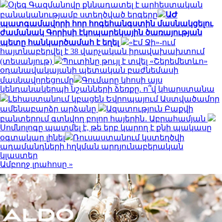
Օլեգ Գազմանովը քննադատել է արհեստական
բանականությամբ ստեղծված երգերը
ԱԺ
պատգամավորի հոր հոգեհանգստին մասնակցելու
ժամանակ Գորիսի էկոպարեկային ծառայության
պետը հանկարծամահ է եղել
«Էմ Ջի»-ում
հայտնաբերվել է 38 վարչական իրավախախտում
(տեսանյութ)
Պուտինը թույլ է տվել «Շերեմետևո»
օդանավակայանի պետական բաժնեմասի
մասնավորեցումը
Գումարը կհոսի այս
կենդանակերպի նշանների ձեռքը. ո՞վ կհարստանա
Լեհաստանում կբացեն Եվրոպայում Աստվածամոր
ամենաբարձր արձանը
Ազատություն Բաքվի
բանտերում գտնվող բոլոր հայերին․ Աբրահամյան
Սոմնոլոգը պատմել է, թե երբ կարող է քնի պակասը
օգտակար լինել
Ռուսաստանում կստեղծվի
ադամանդների հղկման արդյունաբերական
կլաստեր
Ամբողջ լրահոսը »