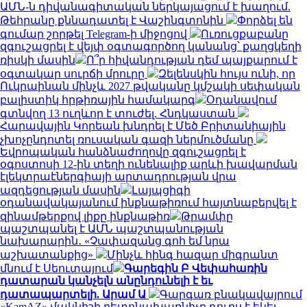
ԱՄՆ-ն դիվանագիտական ներկայացում է խաղում.
Թեհրանը քննադատել է Վաշինգտոնին
Փորձել են
գումար շորթել Telegram-ի միջոցով
Ուռուցքաբանը
զգուշացրել է վեյփ օգտագործող կանանց՝ քաղցկեղի
ռիսկի մասին
Ո՞ր հիվանդության դեմ պայքարում է
օգտակար սուրճի մրուրը
Զելենսկին հույս ունի, որ
Ուկրաինան մինչև 2027 թվականը կմշակի սեփական
բալիստիկ հրթիռային համակարգ
Օդանավում
գտնվող 13 ուղևոր է տուժել. Հնդկաստան
Հարավային Կորեան խնդրել է Մեծ Բրիտանիային
չխոչընդոտել ռուսական գազի ներմուծմանը
Եվրոպական հանձնաժողովը զգուշացրել է
օգոստոսի 12-ին տեղի ունենալիք արևի խավարման
էլեկտրաէներգիայի արտադրության վրա
ազդեցության մասին
Լայպցիգի
օդանավակայանում ինքնաթիռում հայտնաբերվել է
զինամթերքով լիքը ինքնաթիռ
Թրամփը
պաշտպանել է ԱՄՆ պաշտպանության
նախարարին․ «Չափազանց գոհ եմ նրա
աշխատանքից»
Մինչև հինգ հազար միգրանտ
մնում է Սեուտայում
Գարեգին Բ Վեփահառին
դատարան կանչելն անընդունելի է եւ
դատապարտելի. Արամ Ա
Գարգառ բնակավայրում
«KamAZ» մակնիշի բետոնախառնիչը դուրս է եկել