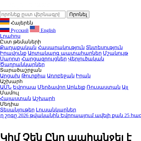
Հայերեն
Русский
English
Լրահոս
Ըստ թեմաների
Քաղաքական
Հասարակություն
Տնտեսություն
Իրավունք
Արտակարգ պատահարներ
Մշակույթ
Սպորտ
Հարցազրույցներ
Վերլուծական
Ծաղրանկարներ
Տարածաշրջան
Արցախ
Թուրքիա
Ադրբեջան
Իրան
Աշխարհ
ԱՄՆ
Եվրոպա
Մերձավոր Արևելք
Ռուսաստան
Այլ
Մամուլ
Հայաստան
Աշխարհ
Մեդիա
Տեսանյութեր
Լուսանկարներ
ը 2026 թվականին Եվրոպայում ավելի քան 25 հազար մա
Կիմ Չեն Ընը պահանջել է