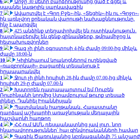
6
Արջը 30 մետր բարձրությունից ցած է գցել և
սպանել կաթոլիկ սարկավագին
7
Ավարտվել է «Գող Բջե»-ին, «Տեցիկ»-ին ու «Գոջո»-
ին առնչվող քրեական վարույթի նախաքննությունը.
ինչ է պարզվել
8
425 անձինք տեղափոխվել են ոստիկանություն․
հայտնաբերվել են զենք-զինամթերք, թմրամիջոց և
հետախուզվողներ
9
Գազ չի լինի օգոստոսի 4-ին ժամը 09:00-ից մինչև
ժամը 18:00-ն
10
Կիլիկիայում կրակոցներով ուղեկցված
«ռազբորկայի» բացառիկ տեսանյութ է
հրապարակվել
1
Ջուր չի լինի հուլիսի 28-ին ժամը 07.00-ից մինչև
հուլիսի 29-ը ժամը 07.00-ն
2
Խստորեն դատապարտում եմ Ռուբեն
Ռուբինյանի կողմից Ստամբուլում թուրք տեսած
լինելը. Դանիել Իոաննիսյան
3
Պատմական հաղթանակ․ Հայաստանը
դարձավ աշխարհի առաջնության մեդալային
հաշվարկի հաղթող
4
ՀՀ-ում ԱՄՆ դեսպանատնից լավ լուր․ նոր
հնարավորություններ՝ հայ զինվորականների համար
5
Գագիկ Ծառուկյանից կբռնագանձվի 75 անշարժ