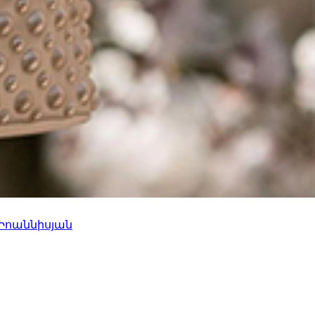
 Իոաննիսյան