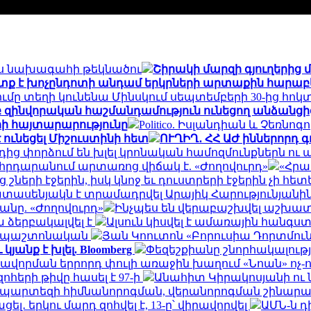
ես նախագահի թեկնածու
Շիրակի մարզի գյուղերից 
ետք է խոչընդոտի անդամ երկրների արտաքին հարաբե
մը տեղի կունենա Մինսկում սեպտեմբերի 30-ից հոկտ
 զինվորական հաշմանդամություն ունեցող անձանցից 
երի հայտարարությունը
Politico. Իսլանդիան և Չեռն
 ունեցել Միշուստինի հետ
ՈՒՂԻՂ․ ՀՀ ԱԺ իններորդ 
րորդից փորձում են խլել կրոնական համոզմունքներն 
հրդարանում արտառոց վիճակ է. «Ժողովուրդ»
«Հրա
շների էջերին, իսկ կնոջ եւ դուստրերի էջերին չի հետ
տասենյակն է տրամադրվել Արայիկ Հարությունյանին.
նը. «Ժողովուրդ»
Ինչպես են վերաբաշխվել աշխատա
 ձերբակալվել է
Ալսուն կիսվել է ամառային հանգս
ն․ պաշտոնական
Յան Կոուտոն «Բորուսիա Դորտմունդ
անք է խլել. Bloomberg
Փեզեշքիանը շնորհակալությ
ավորման երրորդ փուլի առաջին խաղում «Նոան» ոչ-
հերի թիվը հասել է 97-ի
Անահիտ Կիրակոսյանի ու 
ապարտեզի հիմնանորոգման, վերանորոգման շինա
․ երկու մարդ զոհվել է, 13-ը՝ վիրավորվել
ԱՄՆ-ն 