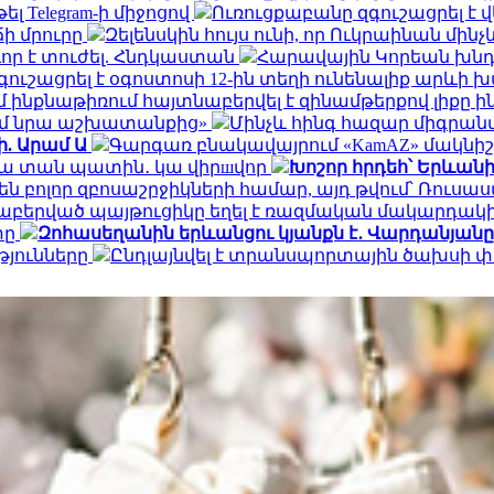
ել Telegram-ի միջոցով
Ուռուցքաբանը զգուշացրել է 
ճի մրուրը
Զելենսկին հույս ունի, որ Ուկրաինան մի
որ է տուժել. Հնդկաստան
Հարավային Կորեան խնդր
ւշացրել է օգոստոսի 12-ին տեղի ունենալիք արևի
ինքնաթիռում հայտնաբերվել է զինամթերքով լիքը 
եմ նրա աշխատանքից»
Մինչև հինգ հազար միգրանտ
ի. Արամ Ա
Գարգառ բնակավայրում «KamAZ» մակնիշ
ակա տան պատին․ կա վիրшվոր
Խոշոր հրդեհ՝ Երևան
ն բոլոր զբոսաշրջիկների համար, այդ թվում՝ Ռու
նաբերված պայթուցիկը եղել է ռազմական մակարդակ
տը
Զոհասեղանին երևանցու կյանքն է․ Վարդանյանը
թյունները
Ընդլայնվել է տրանսպորտային ծախսի 