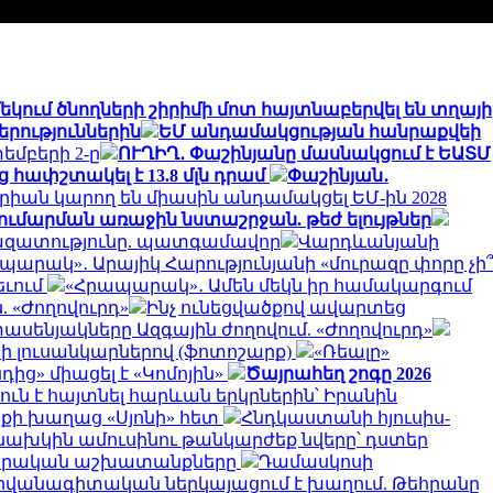
մեկում ծնողների շիրիմի մոտ հայտնաբերվել են տղայի
րություններին
ԵՄ անդամակցության հանրաքվեի
եմբերի 2-ը
ՈՒՂԻՂ․ Փաշինյանը մասնակցում է ԵԱՏՄ
հափշտակել է 13.8 մլն դրամ
Փաշինյան․
ոգորիան կարող են միասին անդամակցել ԵՄ-ին 2028
գումարման առաջին նստաշրջան. թեժ ելույթներ
ու ազատությունը. պատգամավոր
Վարդևանյանի
պարակ»․ Արայիկ Հարությունյանի «մուրազը փորը չի՞
եւում
«Հրապարակ»․ Ամեն մեկն իր համակարգում
 «Ժողովուրդ»
Ինչ ունեցվածքով ավարտեց
սենյակները Ազգային ժողովում. «Ժողովուրդ»
տի լուսանկարներով (ֆոտոշարք)
«Ռեալը»
ից» միացել է «Կոմոյին»
Ծայրահեղ շոգը 2026
ուն է հայտնել հարևան երկրներին՝ Իրանին
ոքի խաղաց «Սյոնի» հետ
Հնդկաստանի հյուսիս-
նախկին ամուսինու թանկարժեք նվերը՝ դստեր
րարական աշխատանքները
Դամասկոսի
դիվանագիտական ներկայացում է խաղում. Թեհրանը