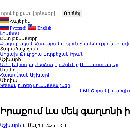
Հայերեն
Русский
English
Լրահոս
Ըստ թեմաների
Քաղաքական
Հասարակություն
Տնտեսություն
Իրավո
Տարածաշրջան
Արցախ
Թուրքիա
Ադրբեջան
Իրան
Աշխարհ
ԱՄՆ
Եվրոպա
Մերձավոր Արևելք
Ռուսաստան
Այլ
Մամուլ
Հայաստան
Աշխարհ
Մեդիա
Տեսանյութեր
Լուսանկարներ
10:41
Շիրակի մարզի գյուղերից մ
Իրաքում ևս մեկ գաղտնի 
Աշխարհ
18 Մայիս, 2026 15:11