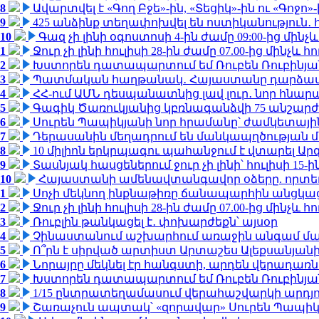
8
Ավարտվել է «Գող Բջե»-ին, «Տեցիկ»-ին ու «Գոջ
9
425 անձինք տեղափոխվել են ոստիկանություն․
10
Գազ չի լինի օգոստոսի 4-ին ժամը 09:00-ից մինչև
1
Ջուր չի լինի հուլիսի 28-ին ժամը 07.00-ից մինչև հո
2
Խստորեն դատապարտում եմ Ռուբեն Ռուբինյանի
3
Պատմական հաղթանակ․ Հայաստանը դարձավ 
4
ՀՀ-ում ԱՄՆ դեսպանատնից լավ լուր․ նոր հնար
5
Գագիկ Ծառուկյանից կբռնագանձվի 75 անշարժ գո
6
Սուրեն Պապիկյանի նոր հրամանը՝ ժամկետային
7
Դերասանին մեղադրում են մանկապղծության մե
8
10 միլիոն երկրպագու պահանջում է վտարել Արգ
9
Տասնյակ հասցեներում ջուր չի լինի՝ հուլիսի 15-ին
10
Հայաստանի ամենավտանգավոր օձերը. որտե
1
Սոչի մեկնող ինքնաթիռը ճանապարհին անցկացրե
2
Ջուր չի լինի հուլիսի 28-ին ժամը 07.00-ից մինչև հո
3
Ռուբլին թանկացել է․ փոխարժեքն՝ այսօր
4
Չինաստանում աշխարհում առաջին անգամ մա
5
Ո՞րն է սիրված արտիստ Արտաշես Ալեքսանյա
6
Նորայրը մեկնել էր հանգստի, արդեն վերադառն
7
Խստորեն դատապարտում եմ Ռուբեն Ռուբինյանի
8
1/15 ընտրատեղամասում վերահաշվարկի արդյուն
9
Շառաչուն ապտակ՝ «զորավար» Սուրեն Պապի