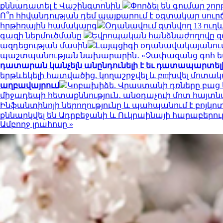
քննադատել է Վաշինգտոնին
Փորձել են գումար շորթ
Ո՞ր հիվանդության դեմ պայքարում է օգտակար սուր
հրթիռային համակարգ
Օդանավում գտնվող 13 ուղև
գազի ներմուծմանը
Եվրոպական հանձնաժողովը զգո
ազդեցության մասին
Լայպցիգի օդանավակայանում 
պաշտպանության նախարարին․ «Չափազանց գոհ 
դատարան կանչելն անընդունելի է եւ դատապարտել
երթևեկելի հատվածից, կողաշրջվել և բшխվել մոտ
աղբավայրում
Կոբախիձե. Վրաստանի դռները բաց ե
միջադեպի հետաքննություն․ անօդաչուի մոտ հայտ
Ինֆանտինոյի ներողությունը և պահպանում է բոյկո
քննարկվել են Ադրբեջանի և Ուկրաինայի հարաբերու
Ամբողջ լրահոսը »