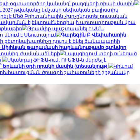
վեյփ օգտագործող կանանց՝ քաղցկեղի ռիսկի մասին
նչև 2027 թվականը կմշակի սեփական բալիստիկ
ել է Մեծ Բրիտանիային չխոչընդոտել ռուսական
 խավարման էլեկտրաէներգիայի արտադրության վրա
ինքնաթիռ
Թրամփը պաշտպանել է ԱՄՆ
 մնում է Սեուտայում
Գարեգին Բ Վեփահառին
ի բետոնախառնիչը դուրս է եկել ճանապարհի
ի Սիլիկյան թաղամասի հարևանությամբ գտնվող
սաստանից ժամանածների
Լայպցիգում տեղի ունեցած
ի
Սկանդալ ՖԻՖԱ-ում․ ՈՒԵՖԱ-ն մերժել է
՝ Երևանի օդի որակի մասին (տեսանյութ)
Կիևում
փոխհատուցման ծրագրի շահառուների շրջանակը