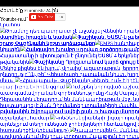
Հետևե՛ք Euromedia24-ին
Youtube-ում`
Լրահոս
Թրամփը դեռ պատրաստ չէ աջակցել Վենսին որպ
մարմինը, հրազեն և նամակ
Փաշինյան․ ԵԱՏՄ-ն չպ
շուրջ Փաշինյանի կոշտ արձագանքը
EMPS հանդիպու
նիստին
Հանցավոր խումբը 9 դրվագ գործողությամբ
Հայաստանը ի գիտություն է ընդունել ԵԱՏՄ 4 երկրն
թվականին
Փաշինյանը Ղրղզստանում կարճ զրույց է
Մեկից բիզնես են խլում, մյուսից` ազատություն, եր
ընտրությո՞ւն, թե՞ Վեհափառի դատական նիստ․ խոր
մնա»
«Հրապարակ»․ Փաշինյանը «հետեւում» է իրենց 
«ցար ի բոգ է» իրեն զգում
Ում շքեղ նորոգված աշխա
պատգամավորական գործունեությունը Հայկ Սարգսյա
Դերասանին մեղադրում են մանկապղծության մեջ․ նա
հայտարարել է Յան Դիոմանդեի տրանսֆերի մասի
թվականին Եվրոպայում ավելի քան 25 հազար մարդու կյ
աջակցելու համար
Կոնֆերենցիաների լիգայի որակ
արևելքում տեղի ունեցած ջրհեղեղների հետևանքով զո
հարսանիքին (տեսանյութ)
Կապահովվեն 61 մանկ
արվարձանում միկրոավտոբուսում պայթյուն է որոտացել