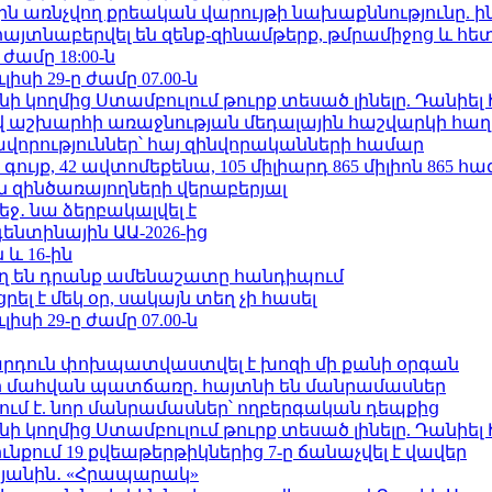
ո»-ին առնչվող քրեական վարույթի նախաքննությունը. ի
 հայտնաբերվել են զենք-զինամթերք, թմրամիջոց և հ
 ժամը 18:00-ն
ւլիսի 29-ը ժամը 07.00-ն
 կողմից Ստամբուլում թուրք տեսած լինելը. Դանիել
աշխարհի առաջնության մեդալային հաշվարկի հաղ
ավորություններ՝ հայ զինվորականների համար
ւյք, 42 ավտոմեքենա, 105 միլիարդ 865 միլիոն 865 հ
 զինծառայողների վերաբերյալ
ջ․ նա ձերբակալվել է
ենտինային ԱԱ-2026-ից
 և 16-ին
ղ են դրանք ամենաշատը հանդիպում
լ է մեկ օր, սակայն տեղ չի հասել
ւլիսի 29-ը ժամը 07.00-ն
րդուն փոխպատվաստվել է խոզի մի քանի օրգան
նի մահվան պատճառը. հայտնի են մանրամասներ
ում է. նոր մանրամասներ՝ ողբերգական դեպքից
 կողմից Ստամբուլում թուրք տեսած լինելը. Դանիել
քում 19 քվեաթերթիկներից 7-ը ճանաչվել է վավեր
կյանին․ «Հրապարակ»