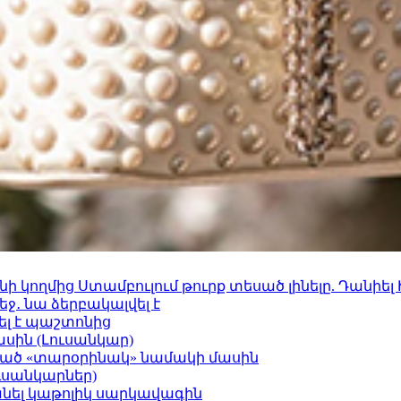
 կողմից Ստամբուլում թուրք տեսած լինելը. Դանիել
ջ․ նա ձերբակալվել է
ել է պաշտոնից
ասին (Լուսանկար)
ացած «տարօրինակ» նամակի մասին
ւսանկարներ)
պանել կաթոլիկ սարկավագին