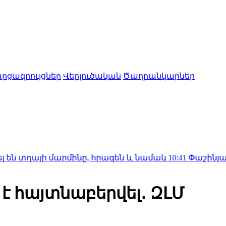
րցազրույցներ
Վերլուծական
Ծաղրանկարներ
ի մարմինը, հրազեն և նամակ
10:41
Փաշինյան․ ԵԱՏՄ-ն
է հայտնաբերվել․ ԶԼՄ