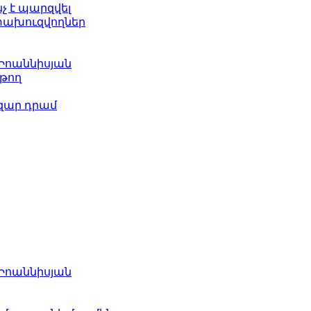
նչ է պարզվել
ետախուզվողներ
 Իոաննիսյան
թող
ազար դրամ
 Իոաննիսյան