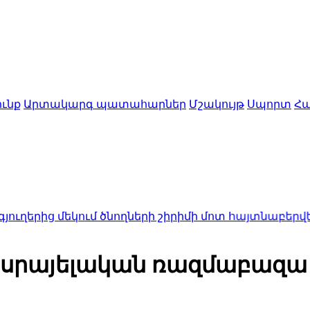
ւնք
Արտակարգ պատահարներ
Մշակույթ
Սպորտ
Հա
եկում ծնողների շիրիմի մոտ հայտնաբերվել են տղայ
իսրայելական ռազմաբազա 