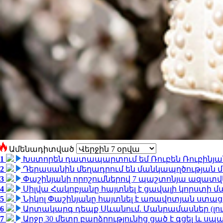
Ամենադիտված
1
Խստորեն դատապարտում եմ Ռուբեն Ռուբինյանի
2
Դերասանին մեղադրում են մանկապղծության մե
3
Փաշինյանի որոշումներով 7 պաշտոնյա ազատվ
4
Սիլվա Հակոբյանը հայտնել է ցավալի կորստի մ
5
Նիկոլ Փաշինյանը հայտնել է առավոտյան ստ
6
Արտակարգ դեպք Սևանում. Մանրամասներ (լո
7
Արջը 30 մետր բարձրությունից ցած է գցել և ս