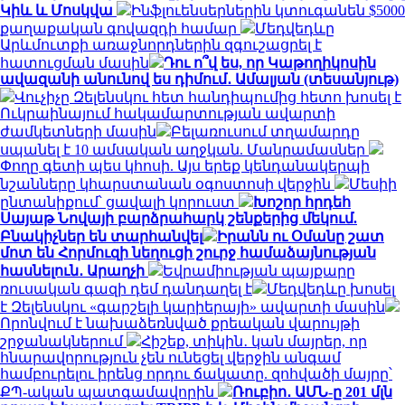
Կիև և Մոսկվա
Ինֆլուենսերներին կտուգանեն $5000
քաղաքական գովազդի համար
Մեդվեդևը
Արևմուտքի առաջնորդներին զգուշացրել է
հատուցման մասին
Դու ո՞վ ես, որ Կաթողիկոսին
ավազանի անունով ես դիմում․ Ամալյան (տեսանյութ)
Վուչիչը Զելենսկու հետ հանդիպումից հետո խոսել է
Ուկրաինայում հակամարտության ավարտի
ժամկետների մասին
Բելառուսում տղամարդը
սպանել է 10 ամսական աղջկան. Մանրամասներ
Փողը գետի պես կհոսի. Այս երեք կենդանակերպի
նշանները կհարստանան օգոստոսի վերջին
Մեսիի
ընտանիքում՝ ցավալի կորուստ
Խոշոր հրդեհ
Սայաթ Նովայի բարձրահարկ շենքերից մեկում.
Բնակիչներ են տարհանվել
Իրանն ու Օմանը շատ
մոտ են Հորմուզի նեղուցի շուրջ համաձայնության
հասնելուն․ Արաղչի
Եվրամիության պայքարը
ռուսական գազի դեմ դանդաղել է
Մեդվեդևը խոսել
է Զելենսկու «գարշելի կարիերայի» ավարտի մասին
Որոնվում է նախաձեռնված քրեական վարույթի
շրջանակներում
Հիշեք, տիկին․ կան մայրեր, որ
հնարավորություն չեն ունեցել վերջին անգամ
համբուրելու իրենց որդու ճակատը. զոհվածի մայրը՝
ՔՊ-ական պատգամավորին
Ռուբիո․ ԱՄՆ-ը 201 մլն