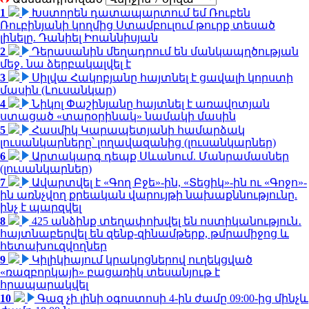
1
Խստորեն դատապարտում եմ Ռուբեն
Ռուբինյանի կողմից Ստամբուլում թուրք տեսած
լինելը. Դանիել Իոաննիսյան
2
Դերասանին մեղադրում են մանկապղծության
մեջ․ նա ձերբակալվել է
3
Սիլվա Հակոբյանը հայտնել է ցավալի կորստի
մասին (Լուսանկար)
4
Նիկոլ Փաշինյանը հայտնել է առավոտյան
ստացած «տարօրինակ» նամակի մասին
5
Հասմիկ Կարապետյանի համարձակ
լուսանկարները՝ լողավազանից (լուսանկարներ)
6
Արտակարգ դեպք Սևանում. Մանրամասներ
(լուսանկարներ)
7
Ավարտվել է «Գող Բջե»-ին, «Տեցիկ»-ին ու «Գոջո»-
ին առնչվող քրեական վարույթի նախաքննությունը.
ինչ է պարզվել
8
425 անձինք տեղափոխվել են ոստիկանություն․
հայտնաբերվել են զենք-զինամթերք, թմրամիջոց և
հետախուզվողներ
9
Կիլիկիայում կրակոցներով ուղեկցված
«ռազբորկայի» բացառիկ տեսանյութ է
հրապարակվել
10
Գազ չի լինի օգոստոսի 4-ին ժամը 09:00-ից մինչև