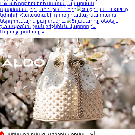
Patriot-ի հրթիռների մատակարարման
պայմանավորվածությունները
Փաշինյան․ TRIPP-ը
կփոխի Հայաստանի դիրքը համաշխարհային
ներդրումային քարտեզում
Տղամարդը ծեծել է
շտապօգնության բժշկին և վարորդին
Ամբողջ լրահոսը »
Ամենադիտված