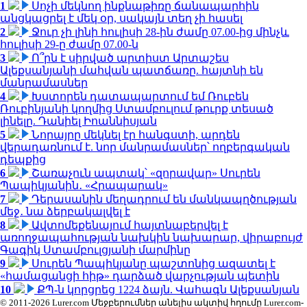
1
Սոչի մեկնող ինքնաթիռը ճանապարհին
անցկացրել է մեկ օր, սակայն տեղ չի հասել
2
Ջուր չի լինի հուլիսի 28-ին ժամը 07.00-ից մինչև
հուլիսի 29-ը ժամը 07.00-ն
3
Ո՞րն է սիրված արտիստ Արտաշես
Ալեքսանյանի մահվան պատճառը. հայտնի են
մանրամասներ
4
Խստորեն դատապարտում եմ Ռուբեն
Ռուբինյանի կողմից Ստամբուլում թուրք տեսած
լինելը. Դանիել Իոաննիսյան
5
Նորայրը մեկնել էր հանգստի, արդեն
վերադառնում է. նոր մանրամասներ՝ ողբերգական
դեպքից
6
Շառաչուն ապտակ՝ «զորավար» Սուրեն
Պապիկյանին․ «Հրապարակ»
7
Դերասանին մեղադրում են մանկապղծության
մեջ․ նա ձերբակալվել է
8
Ավտոմեքենայում հայտնաբերվել է
առողջապահության նախկին նախարար, վիրաբույժ
Գագիկ Ստամբուլցյանի մարմինը
9
Սուրեն Պապիկյանը պաշտոնից ազատել է
«համացանցի հիթ» դարձած վարչության պետին
10
ՔՊ-ն կորցրեց 1224 ձայն. Վահագն Ալեքսանյան
© 2011-2026 Lurer.com Մեջբերումներ անելիս ակտիվ հղումը Lurer.com-