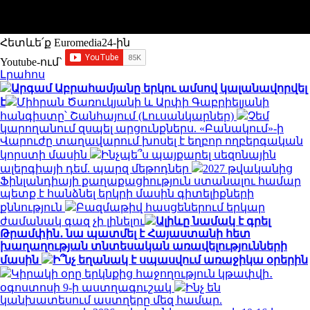
Հետևե՛ք Euromedia24-ին
Youtube-ում`
Լրահոս
Արգամ Աբրահամյանը երկու ամսով կալանավորվել
է
Միհրան Ծառուկյանի և Արփի Գաբրիելյանի
հանգիստը՝ Շանհայում (Լուսանկարներ)
Չեմ
կարողանում զսպել արցունքներս. «Բանակում»-ի
Վարուժը տաղավարում խոսել է եղբոր ողբերգական
կորստի մասին
Ինչպե՞ս պայքարել սեզոնային
ալերգիայի դեմ. պարզ մեթոդներ
2027 թվականից
Ֆինլանդիայի քաղաքացիություն ստանալու համար
պետք է հանձնել երկրի մասին գիտելիքների
քննություն
Բազմաթիվ հասցեներում երկար
ժամանակ գազ չի լինելու
Ալիևը նամակ է գրել
Թրամփին․ նա պատմել է Հայաստանի հետ
խաղաղության տնտեսական առավելությունների
մասին
Ի՞նչ եղանակ է սպասվում առաջիկա օրերին
Կիրակի օրը երկնքից հաջողություն կթափվի․
օգոստոսի 9-ի աստղագուշակ
Ինչ են
կանխատեսում աստղերը մեզ համար.