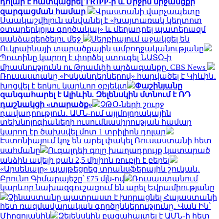
դոլար է հատկացրել TRIPP-ի և Միջին միջանցքի
զարգացման համար
Վրաստանի վարչապետը
Սաակաշվիլուն անվանել է «խայտառակ կեղտոտ
օտարերկրյա գործակալ» և մեղադրել պատերազմ
սանձազերծելու մեջ
Սերբիայում աջակցել են
Ուկրաինայի տարածքային ամբողջականությանը
Պուտինը կարող է փորձել ստուգել ՆԱՏՕ-ի
միասնությունն ու Թրամփի արձագանքը. CBS News
Ռուսաստանը «Իսկանդերներով» հարվածել է Կիևին․
խոցվել է երկու կարևոր օբյեկտ
Փաշինյանը
զանգահարել է Ալիևին. Զելենսկին մտնում է ՌԴ
դաշնակցի «տարածք»
ՉԹՕ-ների շուրջ
դավադրություն․ ԱՄՆ-ում այլմոլորակային
տեխնոլոգիաների ուսումնասիրության համար
կարող էր ծախսվել մոտ 1 տրիլիոն դոլար
Էստոնիայում կոչ են արել փակել Ռուսաստանի հետ
սահմանը
Ուգալդեի գոլը խաղադրույք կատարած
անձին ավելի քան 2,5 միլիոն ռուբլի է բերել
«Արսենալը» պայթեցրեց տրանսֆերային շուկան․
Բրունո Գիմարայեշը՝ £75 մլն-ով
Ռուսաստանում
կարևոր նախազգուշացում են արել Եվրամիությանը
Չինաստանը պատրաստ է խորացնել Հայաստանի
հետ ռազմավարական գործընկերությունը․ Վան Ին՝
Միրզոյանին
Զելենսկին բացահայտել է ԱՄՆ-ի հետ