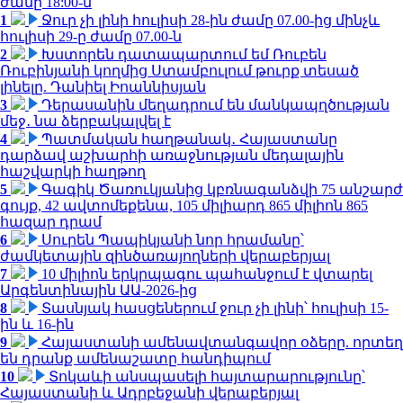
ժամը 18:00-ն
1
Ջուր չի լինի հուլիսի 28-ին ժամը 07.00-ից մինչև
հուլիսի 29-ը ժամը 07.00-ն
2
Խստորեն դատապարտում եմ Ռուբեն
Ռուբինյանի կողմից Ստամբուլում թուրք տեսած
լինելը. Դանիել Իոաննիսյան
3
Դերասանին մեղադրում են մանկապղծության
մեջ․ նա ձերբակալվել է
4
Պատմական հաղթանակ․ Հայաստանը
դարձավ աշխարհի առաջնության մեդալային
հաշվարկի հաղթող
5
Գագիկ Ծառուկյանից կբռնագանձվի 75 անշարժ
գույք, 42 ավտոմեքենա, 105 միլիարդ 865 միլիոն 865
հազար դրամ
6
Սուրեն Պապիկյանի նոր հրամանը՝
ժամկետային զինծառայողների վերաբերյալ
7
10 միլիոն երկրպագու պահանջում է վտարել
Արգենտինային ԱԱ-2026-ից
8
Տասնյակ հասցեներում ջուր չի լինի՝ հուլիսի 15-
ին և 16-ին
9
Հայաստանի ամենավտանգավոր օձերը. որտեղ
են դրանք ամենաշատը հանդիպում
10
Տոկաևի անսպասելի հայտարարությունը՝
Հայաստանի և Ադրբեջանի վերաբերյալ