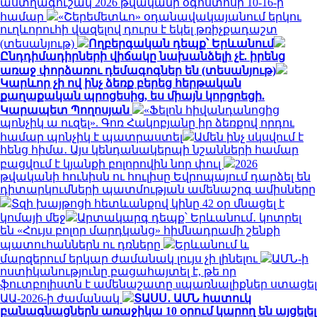
աստղագուշակ 2026 թվականի օգոստոսի 10-16-ի
համար
«Շերեմետևո» օդանավակայանում երկու
ուղևորուհի վազելով դուրս է եկել թռիչքադաշտ
(տեսանյութ)
Ողբերգական դեպք՝ Երևանում
Ընդդիմադիրների վիճակը նախանձելի չէ. իրենց
առաջ փորձառու դեմագոգներ են (տեսանյութ)
Կարևոր չի ով ինչ ձեռք բերեց հերթական
քաղաքական պրոցեսից, ես միայն կորցրեցի.
Կարապետ Պողոսյան
«Ֆելոն հիվանդանոցից
պոնչիկ ա ուզել». Գոռ Հակոբյանը իր ձեռքով որդու
համար պոնչիկ է պատրաստել
Ամեն ինչ սկսվում է
հենց հիմա․ Այս կենդանակերպի նշանների համար
բացվում է կյանքի բոլորովին նոր փուլ
2026
թվականի հունիսն ու հուլիսը Եվրոպայում դարձել են
դիտարկումների պատմության ամենաշոգ ամիսները
Տզի խայթոցի հետևանքով կինը 42 օր մնացել է
կոմայի մեջ
Արտակարգ դեպք՝ Երևանում․ կոտրել
են «Հույս բոլոր մարդկանց» հիմնադրամի շենքի
պատուհաններն ու դռները
Երևանում և
մարզերում երկար ժամանակ լույս չի լինելու
ԱՄՆ-ի
ոստիկանությունը բացահայտել է, թե որ
ֆուտբոլիստն է ամենաշատը uպառնալիքներ ստացել
ԱԱ-2026-ի ժամանակ
ՏԱՍՍ․ ԱՄՆ հատուկ
բանագնացներն առաջիկա 10 օրում կարող են այցելել