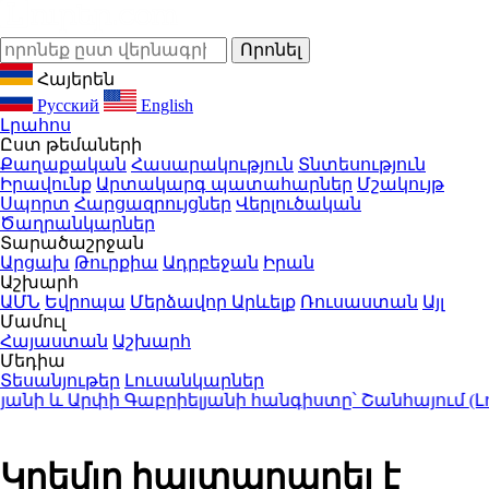
Հայերեն
Русский
English
Լրահոս
Ըստ թեմաների
Քաղաքական
Հասարակություն
Տնտեսություն
Իրավունք
Արտակարգ պատահարներ
Մշակույթ
Սպորտ
Հարցազրույցներ
Վերլուծական
Ծաղրանկարներ
Տարածաշրջան
Արցախ
Թուրքիա
Ադրբեջան
Իրան
Աշխարհ
ԱՄՆ
Եվրոպա
Մերձավոր Արևելք
Ռուսաստան
Այլ
Մամուլ
Հայաստան
Աշխարհ
Մեդիա
Տեսանյութեր
Լուսանկարներ
 և Արփի Գաբրիելյանի հանգիստը՝ Շանհայում (Լու
Կրեմլը հայտարարել է