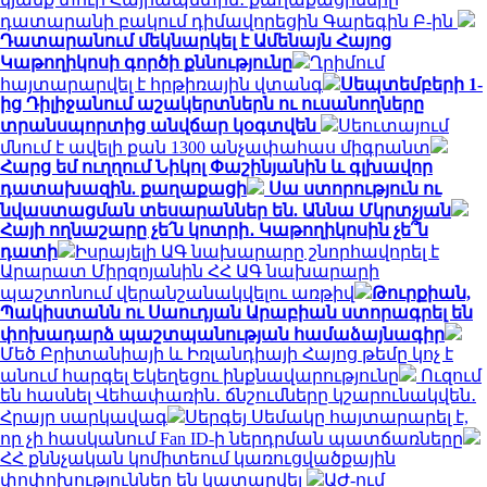
դատարանի բակում դիմավորեցին Գարեգին Բ-ին
Դատարանում մեկնարկել է Ամենայն Հայոց
Կաթողիկոսի գործի քննությունը
Ղրիմում
հայտարարվել է հրթիռային վտանգ
Սեպտեմբերի 1-
ից Դիլիջանում աշակերտներն ու ուսանողները
տրանսպորտից անվճար կօգտվեն
Սեուտայում
մնում է ավելի քան 1300 անչափահաս միգրանտ
Հարց եմ ուղղում Նիկոլ Փաշինյանին և գլխավոր
դատախազին. քաղաքացի
Սա ստորություն ու
նվաստացման տեսարաններ են. Աննա Մկրտչյան
Հայի ողնաշարը չե՛ն կոտրի․ Կաթողիկոսին չե՞ն
դատի
Իսրայելի ԱԳ նախարարը շնորհավորել է
Արարատ Միրզոյանին ՀՀ ԱԳ նախարարի
պաշտոնում վերանշանակվելու առթիվ
Թուրքիան,
Պակիստանն ու Սաուդյան Արաբիան ստորագրել են
փոխադարձ պաշտպանության համաձայնագիր
Մեծ Բրիտանիայի և Իռլանդիայի Հայոց թեմը կոչ է
անում հարգել Եկեղեցու ինքնավարությունը
Ուզում
են հասնել Վեհափառին․ ճնշումները կշարունակվեն․
Հրայր սարկավագ
Սերգեյ Սեմակը հայտարարել է,
որ չի հասկանում Fan ID-ի ներդրման պատճառները
ՀՀ քննչական կոմիտեում կառուցվածքային
փոփոխություններ են կատարվել
ԱԺ-ում