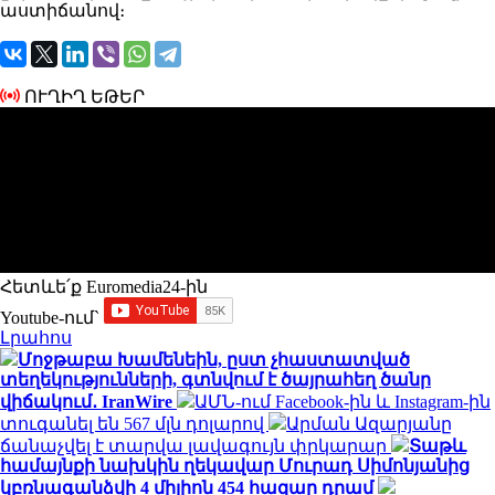
աստիճանով։
ՈՒՂԻՂ ԵԹԵՐ
Հետևե՛ք Euromedia24-ին
Youtube-ում`
Լրահոս
Մոջթաբա Խամենեին, ըստ չհաստատված
տեղեկությունների, գտնվում է ծայրահեղ ծանր
վիճակում․ IranWire
ԱՄՆ-ում Facebook-ին և Instagram-ին
տուգանել են 567 մլն դոլարով
Արման Ազարյանը
ճանաչվել է տարվա լավագույն փրկարար
Տաթև
համայնքի նախկին ղեկավար Մուրադ Սիմոնյանից
կբռնագանձվի 4 միլիոն 454 հազար դրամ