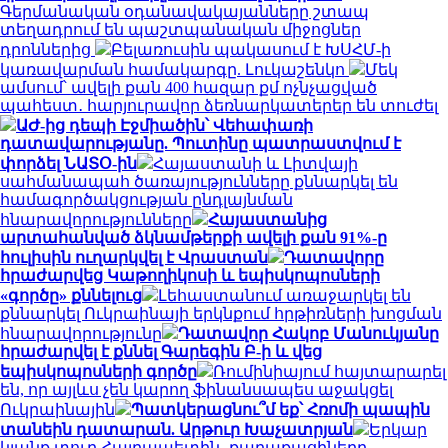
Գերմանական օդանավակայանները շտապ
տեղադրում են պաշտպանական միջոցներ
դրոններից
Բելառուսին պակասում է ԽՍՀՄ-ի
կառավարման համակարգը. Լուկաշենկո
Մեկ
ամսում՝ ավելի քան 400 հազար քմ ոչնչացված
պահեստ․ հարյուրավոր ձեռնարկատերեր են տուժել
ԱԺ-ից դեպի Էջմիածին՝ Վեհափառի
դատավարությանը. Պուտինը պատրաստվում է
փորձել ՆԱՏՕ-ին
Հայաստանի և Լիտվայի
սահմանապահ ծառայությունները քննարկել են
համագործակցության ընդլայնման
հնարավորությունները
Հայաստանից
արտահանված ձկնամթերքի ավելի քան 91%-ը
հուլիսին ուղարկվել է Վրաստան
Դատավորը
հրաժարվեց Կաթողիկոսի և եպիսկոպոսների
«գործը» քննելուց
Լեհաստանում առաջարկել են
քննարկել Ուկրաինայի երկնքում հրթիռների խոցման
հնարավորությունը
Դատավոր Հակոբ Մանուկյանը
հրաժարվել է քննել Գարեգին Բ-ի և վեց
եպիսկոպոսների գործը
Ռումինիայում հայտարարել
են, որ այլևս չեն կարող ֆինանսապես աջակցել
Ուկրաինային
Պատկերացնու՞մ եք՝ Հռոմի պապին
տանեին դատարան. Արթուր Խաչատրյան
Երկար
կյանք տուր Հայրապետին․ քաղաքացիները