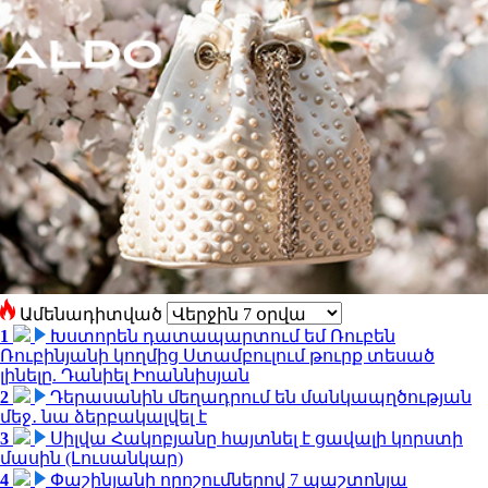
Ամենադիտված
1
Խստորեն դատապարտում եմ Ռուբեն
Ռուբինյանի կողմից Ստամբուլում թուրք տեսած
լինելը. Դանիել Իոաննիսյան
2
Դերասանին մեղադրում են մանկապղծության
մեջ․ նա ձերբակալվել է
3
Սիլվա Հակոբյանը հայտնել է ցավալի կորստի
մասին (Լուսանկար)
4
Փաշինյանի որոշումներով 7 պաշտոնյա