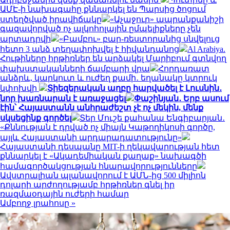
ԱՄԷ-ի նախագահը քննարկել են Պարսից ծոցում
ստեղծված իրավիճակը
«Աչաջուր» ապրանքանիշի
գազավորված ոչ ալկոհոլային ըմպելիքները չեն
արտադրվի
«Բամբու» բար-ռեստորանից սնվելուց
հետո 3 անձ տեղափոխվել է հիվանդանոց
Al Arabiya.
Հութիները հրթիռներ են արձակել Մարիբում գտնվող
փախստականների ճամբարի վրա
Հորդառատ
անձրև, կարկուտ և ուժեղ քամի․ եղանակը կտրուկ
կփոխվի
Տիեզերական աղբը հարվածել է Լուսնին․
նոր խառնարան է առաջացել
Փաշինյան․ Երբ ասում
էին՝ Հայաստանն անհրաժեշտ չէ ոչ մեկին, մենք
սկսեցինք գործել
Տեր Մուշե քահանա Ենգիբարյան․
«Քննության է դրված ոչ միայն Կաթողիկոսի գործը,
այլև Հայաստանի արդարադատությունը»
Հայաստանի դեսպանը MIT-ի ղեկավարության հետ
քննարկել է «Ակադեմիական քաղաք» նախագծի
համագործակցության հնարավորությունները
Ավստրալիան պլանավորում է ԱՄՆ-ից 500 միլիոն
դոլարի արժողությամբ հրթիռներ գնել իր
ռազմաօդային ուժերի համար
Ամբողջ լրահոսը »