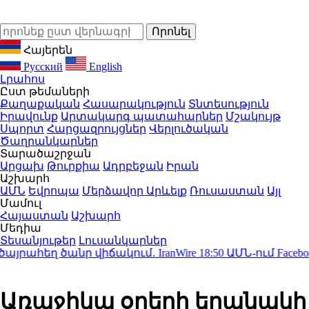
Հայերեն
Русский
English
Լրահոս
Ըստ թեմաների
Քաղաքական
Հասարակություն
Տնտեսություն
Իրավունք
Արտակարգ պատահարներ
Մշակույթ
Սպորտ
Հարցազրույցներ
Վերլուծական
Ծաղրանկարներ
Տարածաշրջան
Արցախ
Թուրքիա
Ադրբեջան
Իրան
Աշխարհ
ԱՄՆ
Եվրոպա
Մերձավոր Արևելք
Ռուսաստան
Այլ
Մամուլ
Հայաստան
Աշխարհ
Մեդիա
Տեսանյութեր
Լուսանկարներ
եղ ծանր վիճակում․ IranWire
18:50
ԱՄՆ-ում Facebook-ին
Առաջիկա օրերի եղանակի