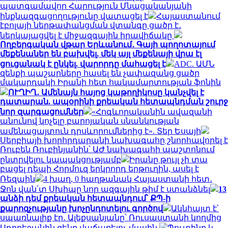
պատգամավոր Հարություն Մնացականյանի
ինքնազգացողությունը վատացել է
Հայաստանում
էբոլայի ներթափանցման վտանգը ցածր է․
ներկայացվել է միջազգային իրավիճակը
Ողբերգական վթար Երևանում․ Գայի պողոտայում
մեքենաներ են բախվել, մեկ այլ մեքենայի վրա էլ
ցուցանակ է ընկել. վարորդը մահացել է
ADC. ԱՄՆ
զենքի պաշարները հասել են չափազանց ցածր
մակարդակի Իրանի հետ հակամարտության ֆոնին
ՈՒՂԻՂ․ Ամենայն հայոց կաթողիկոսը կանչվել է
դատարան. ապօրինի քրեական հետապնդման շուրջ
նոր զարգացումներ
«Հոգևորականին ավազանի
անունով կոչելը բարոյական սնանկության
ամենացայտուն դրսևորումներից է». Տեր Եսայի
Սերբիայի խորհրդարանի նախագահը շնորհավորել է
Ռուբեն Ռուբինյանին՝ ԱԺ նախագահի պաշտոնում
ընտրվելու կապակցությամբ
Իրանը թույլ չի տա
բացել դեպի Հորմուզ երկրորդ երթուղին, ասել է
Ռեզաին
4 խաղ, 0 հաղթանակ Հայաստանի հետ․
Ջոն վան՛տ Սխիպը նոր ազգային թիմ է ստանձնել
13
անձի դեմ քրեական հետապնդում՝ ՔՊ-ի
քարոզչությանը խոչընդոտելու գործով
Ակնհայտ է՝
սպառնալիք էր․ Ալեքսանյանը՝ Ռուսաստանի կողմից
Ադրբեջանին զենք վաճառելու մասին
Պուտինը և