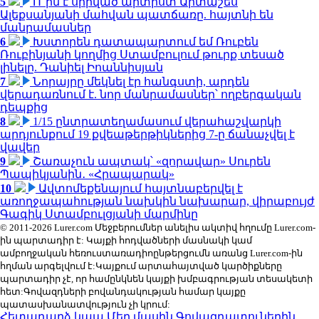
5
Ո՞րն է սիրված արտիստ Արտաշես
Ալեքսանյանի մահվան պատճառը. հայտնի են
մանրամասներ
6
Խստորեն դատապարտում եմ Ռուբեն
Ռուբինյանի կողմից Ստամբուլում թուրք տեսած
լինելը. Դանիել Իոաննիսյան
7
Նորայրը մեկնել էր հանգստի, արդեն
վերադառնում է. նոր մանրամասներ՝ ողբերգական
դեպքից
8
1/15 ընտրատեղամասում վերահաշվարկի
արդյունքում 19 քվեաթերթիկներից 7-ը ճանաչվել է
վավեր
9
Շառաչուն ապտակ՝ «զորավար» Սուրեն
Պապիկյանին․ «Հրապարակ»
10
Ավտոմեքենայում հայտնաբերվել է
առողջապահության նախկին նախարար, վիրաբույժ
Գագիկ Ստամբուլցյանի մարմինը
© 2011-2026 Lurer.com Մեջբերումներ անելիս ակտիվ հղումը Lurer.com-
ին պարտադիր է: Կայքի հոդվածների մասնակի կամ
ամբողջական հեռուստառադիոընթերցումն առանց Lurer.com-ին
հղման արգելվում է:Կայքում արտահայտված կարծիքները
պարտադիր չէ, որ համընկնեն կայքի խմբագրության տեսակետի
հետ:Գովազդների բովանդակության համար կայքը
պատասխանատվություն չի կրում:
Հետադարձ կապ
Մեր մասին
Գովազդատուներին