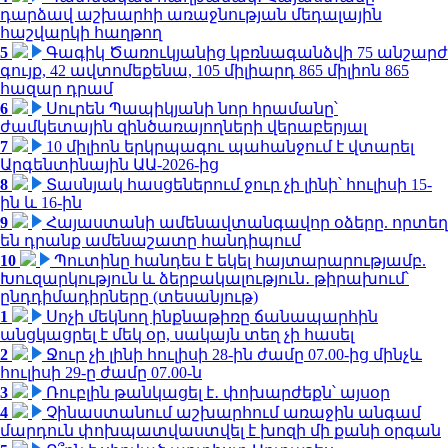
դարձավ աշխարհի առաջնության մեդալային
հաշվարկի հաղթող
5
Գագիկ Ծառուկյանից կբռնագանձվի 75 անշարժ
գույք, 42 ավտոմեքենա, 105 միլիարդ 865 միլիոն 865
հազար դրամ
6
Սուրեն Պապիկյանի նոր հրամանը՝
ժամկետային զինծառայողների վերաբերյալ
7
10 միլիոն երկրպագու պահանջում է վտարել
Արգենտինային ԱԱ-2026-ից
8
Տասնյակ հասցեներում ջուր չի լինի՝ հուլիսի 15-
ին և 16-ին
9
Հայաստանի ամենավտանգավոր օձերը. որտեղ
են դրանք ամենաշատը հանդիպում
10
Պուտինը հանդես է եկել հայտարարությամբ.
Խուզարկություն և ձերբակալություն․ թիրախում՝
ընդդիմադիրները (տեսանյութ)
1
Սոչի մեկնող ինքնաթիռը ճանապարհին
անցկացրել է մեկ օր, սակայն տեղ չի հասել
2
Ջուր չի լինի հուլիսի 28-ին ժամը 07.00-ից մինչև
հուլիսի 29-ը ժամը 07.00-ն
3
Ռուբլին թանկացել է․ փոխարժեքն՝ այսօր
4
Չինաստանում աշխարհում առաջին անգամ
մարդուն փոխպատվաստվել է խոզի մի քանի օրգան