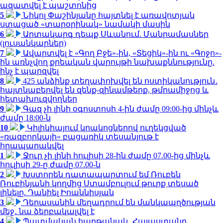
ազատվել է պաշտոնից
5
Նիկոլ Փաշինյանը հայտնել է առավոտյան
ստացած «տարօրինակ» նամակի մասին
6
Արտակարգ դեպք Սևանում. Մանրամասներ
(լուսանկարներ)
7
Ավարտվել է «Գող Բջե»-ին, «Տեցիկ»-ին ու «Գոջո»-
ին առնչվող քրեական վարույթի նախաքննությունը.
ինչ է պարզվել
8
425 անձինք տեղափոխվել են ոստիկանություն․
հայտնաբերվել են զենք-զինամթերք, թմրամիջոց և
հետախուզվողներ
9
Գազ չի լինի օգոստոսի 4-ին ժամը 09:00-ից մինչև
ժամը 18:00-ն
10
Կիլիկիայում կրակոցներով ուղեկցված
«ռազբորկայի» բացառիկ տեսանյութ է
հրապարակվել
1
Ջուր չի լինի հուլիսի 28-ին ժամը 07.00-ից մինչև
հուլիսի 29-ը ժամը 07.00-ն
2
Խստորեն դատապարտում եմ Ռուբեն
Ռուբինյանի կողմից Ստամբուլում թուրք տեսած
լինելը. Դանիել Իոաննիսյան
3
Դերասանին մեղադրում են մանկապղծության
մեջ․ նա ձերբակալվել է
4
Պատմական հաղթանակ․ Հայաստանը