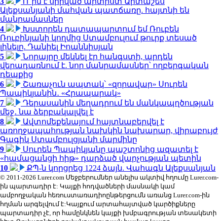
3
Ո՞րն է սիրված արտիստ Արտաշես
Ալեքսանյանի մահվան պատճառը. հայտնի են
մանրամասներ
4
Խստորեն դատապարտում եմ Ռուբեն
Ռուբինյանի կողմից Ստամբուլում թուրք տեսած
լինելը. Դանիել Իոաննիսյան
5
Նորայրը մեկնել էր հանգստի, արդեն
վերադառնում է. նոր մանրամասներ՝ ողբերգական
դեպքից
6
Շառաչուն ապտակ՝ «զորավար» Սուրեն
Պապիկյանին․ «Հրապարակ»
7
Դերասանին մեղադրում են մանկապղծության
մեջ․ նա ձերբակալվել է
8
Ավտոմեքենայում հայտնաբերվել է
առողջապահության նախկին նախարար, վիրաբույժ
Գագիկ Ստամբուլցյանի մարմինը
9
Սուրեն Պապիկյանը պաշտոնից ազատել է
«համացանցի հիթ» դարձած վարչության պետին
10
ՔՊ-ն կորցրեց 1224 ձայն. Վահագն Ալեքսանյան
© 2011-2026 Lurer.com Մեջբերումներ անելիս ակտիվ հղումը Lurer.com-
ին պարտադիր է: Կայքի հոդվածների մասնակի կամ
ամբողջական հեռուստառադիոընթերցումն առանց Lurer.com-ին
հղման արգելվում է:Կայքում արտահայտված կարծիքները
պարտադիր չէ, որ համընկնեն կայքի խմբագրության տեսակետի