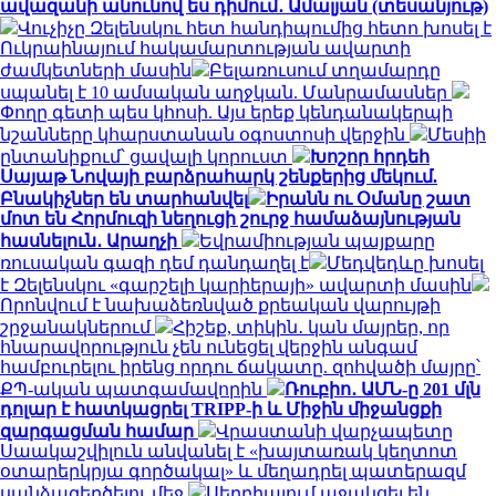
ավազանի անունով ես դիմում․ Ամալյան (տեսանյութ)
Վուչիչը Զելենսկու հետ հանդիպումից հետո խոսել է
Ուկրաինայում հակամարտության ավարտի
ժամկետների մասին
Բելառուսում տղամարդը
սպանել է 10 ամսական աղջկան. Մանրամասներ
Փողը գետի պես կհոսի. Այս երեք կենդանակերպի
նշանները կհարստանան օգոստոսի վերջին
Մեսիի
ընտանիքում՝ ցավալի կորուստ
Խոշոր հրդեհ
Սայաթ Նովայի բարձրահարկ շենքերից մեկում.
Բնակիչներ են տարհանվել
Իրանն ու Օմանը շատ
մոտ են Հորմուզի նեղուցի շուրջ համաձայնության
հասնելուն․ Արաղչի
Եվրամիության պայքարը
ռուսական գազի դեմ դանդաղել է
Մեդվեդևը խոսել
է Զելենսկու «գարշելի կարիերայի» ավարտի մասին
Որոնվում է նախաձեռնված քրեական վարույթի
շրջանակներում
Հիշեք, տիկին․ կան մայրեր, որ
հնարավորություն չեն ունեցել վերջին անգամ
համբուրելու իրենց որդու ճակատը. զոհվածի մայրը՝
ՔՊ-ական պատգամավորին
Ռուբիո․ ԱՄՆ-ը 201 մլն
դոլար է հատկացրել TRIPP-ի և Միջին միջանցքի
զարգացման համար
Վրաստանի վարչապետը
Սաակաշվիլուն անվանել է «խայտառակ կեղտոտ
օտարերկրյա գործակալ» և մեղադրել պատերազմ
սանձազերծելու մեջ
Սերբիայում աջակցել են