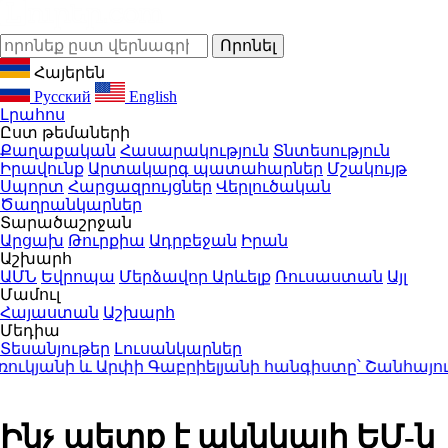
Հայերեն
Русский
English
Լրահոս
Ըստ թեմաների
Քաղաքական
Հասարակություն
Տնտեսություն
Իրավունք
Արտակարգ պատահարներ
Մշակույթ
Սպորտ
Հարցազրույցներ
Վերլուծական
Ծաղրանկարներ
Տարածաշրջան
Արցախ
Թուրքիա
Ադրբեջան
Իրան
Աշխարհ
ԱՄՆ
Եվրոպա
Մերձավոր Արևելք
Ռուսաստան
Այլ
Մամուլ
Հայաստան
Աշխարհ
Մեդիա
Տեսանյութեր
Լուսանկարներ
յանի և Արփի Գաբրիելյանի հանգիստը՝ Շանհայում (
Ինչ պետք է ակնկալի ԵՄ-ն