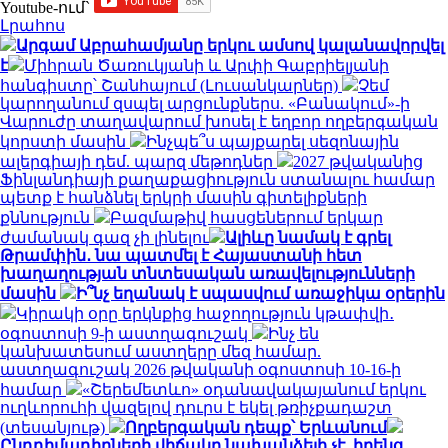
Youtube-ում`
Լրահոս
Արգամ Աբրահամյանը երկու ամսով կալանավորվել
է
Միհրան Ծառուկյանի և Արփի Գաբրիելյանի
հանգիստը՝ Շանհայում (Լուսանկարներ)
Չեմ
կարողանում զսպել արցունքներս. «Բանակում»-ի
Վարուժը տաղավարում խոսել է եղբոր ողբերգական
կորստի մասին
Ինչպե՞ս պայքարել սեզոնային
ալերգիայի դեմ. պարզ մեթոդներ
2027 թվականից
Ֆինլանդիայի քաղաքացիություն ստանալու համար
պետք է հանձնել երկրի մասին գիտելիքների
քննություն
Բազմաթիվ հասցեներում երկար
ժամանակ գազ չի լինելու
Ալիևը նամակ է գրել
Թրամփին․ նա պատմել է Հայաստանի հետ
խաղաղության տնտեսական առավելությունների
մասին
Ի՞նչ եղանակ է սպասվում առաջիկա օրերին
Կիրակի օրը երկնքից հաջողություն կթափվի․
օգոստոսի 9-ի աստղագուշակ
Ինչ են
կանխատեսում աստղերը մեզ համար.
աստղագուշակ 2026 թվականի օգոստոսի 10-16-ի
համար
«Շերեմետևո» օդանավակայանում երկու
ուղևորուհի վազելով դուրս է եկել թռիչքադաշտ
(տեսանյութ)
Ողբերգական դեպք՝ Երևանում
Ընդդիմադիրների վիճակը նախանձելի չէ. իրենց