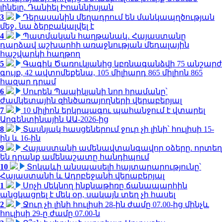
լինելը. Դանիել Իոաննիսյան
3
Դերասանին մեղադրում են մանկապղծության
մեջ․ նա ձերբակալվել է
4
Պատմական հաղթանակ․ Հայաստանը
դարձավ աշխարհի առաջնության մեդալային
հաշվարկի հաղթող
5
Գագիկ Ծառուկյանից կբռնագանձվի 75 անշարժ
գույք, 42 ավտոմեքենա, 105 միլիարդ 865 միլիոն 865
հազար դրամ
6
Սուրեն Պապիկյանի նոր հրամանը՝
ժամկետային զինծառայողների վերաբերյալ
7
10 միլիոն երկրպագու պահանջում է վտարել
Արգենտինային ԱԱ-2026-ից
8
Տասնյակ հասցեներում ջուր չի լինի՝ հուլիսի 15-
ին և 16-ին
9
Հայաստանի ամենավտանգավոր օձերը. որտեղ
են դրանք ամենաշատը հանդիպում
10
Տոկաևի անսպասելի հայտարարությունը՝
Հայաստանի և Ադրբեջանի վերաբերյալ
1
Սոչի մեկնող ինքնաթիռը ճանապարհին
անցկացրել է մեկ օր, սակայն տեղ չի հասել
2
Ջուր չի լինի հուլիսի 28-ին ժամը 07.00-ից մինչև
հուլիսի 29-ը ժամը 07.00-ն