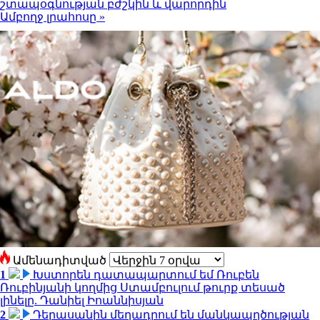
շտապօգնության բժշկին և վարորդին
Ամբողջ լրահոսը »
Ամենադիտված
1
Խստորեն դատապարտում եմ Ռուբեն
Ռուբինյանի կողմից Ստամբուլում թուրք տեսած
լինելը. Դանիել Իոաննիսյան
2
Դերասանին մեղադրում են մանկապղծության