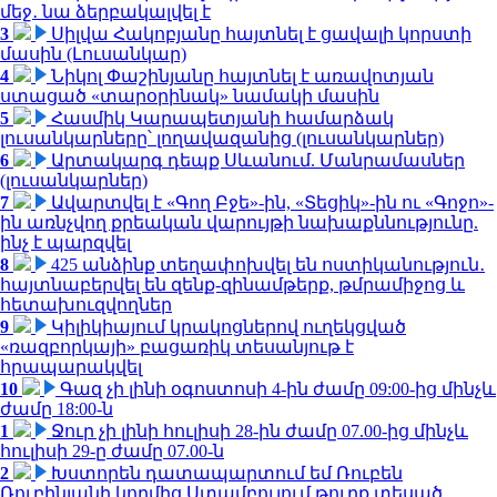
մեջ․ նա ձերբակալվել է
3
Սիլվա Հակոբյանը հայտնել է ցավալի կորստի
մասին (Լուսանկար)
4
Նիկոլ Փաշինյանը հայտնել է առավոտյան
ստացած «տարօրինակ» նամակի մասին
5
Հասմիկ Կարապետյանի համարձակ
լուսանկարները՝ լողավազանից (լուսանկարներ)
6
Արտակարգ դեպք Սևանում. Մանրամասներ
(լուսանկարներ)
7
Ավարտվել է «Գող Բջե»-ին, «Տեցիկ»-ին ու «Գոջո»-
ին առնչվող քրեական վարույթի նախաքննությունը.
ինչ է պարզվել
8
425 անձինք տեղափոխվել են ոստիկանություն․
հայտնաբերվել են զենք-զինամթերք, թմրամիջոց և
հետախուզվողներ
9
Կիլիկիայում կրակոցներով ուղեկցված
«ռազբորկայի» բացառիկ տեսանյութ է
հրապարակվել
10
Գազ չի լինի օգոստոսի 4-ին ժամը 09:00-ից մինչև
ժամը 18:00-ն
1
Ջուր չի լինի հուլիսի 28-ին ժամը 07.00-ից մինչև
հուլիսի 29-ը ժամը 07.00-ն
2
Խստորեն դատապարտում եմ Ռուբեն
Ռուբինյանի կողմից Ստամբուլում թուրք տեսած