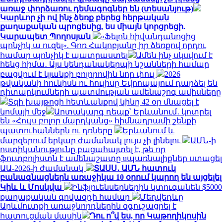
առաջ փորձառու դեմագոգներ են (տեսանյութ)
Կարևոր չի ով ինչ ձեռք բերեց հերթական
քաղաքական պրոցեսից, ես միայն կորցրեցի.
Կարապետ Պողոսյան
«Ֆելոն հիվանդանոցից
պոնչիկ ա ուզել». Գոռ Հակոբյանը իր ձեռքով որդու
համար պոնչիկ է պատրաստել
Ամեն ինչ սկսվում է
հենց հիմա․ Այս կենդանակերպի նշանների համար
բացվում է կյանքի բոլորովին նոր փուլ
2026
թվականի հունիսն ու հուլիսը Եվրոպայում դարձել են
դիտարկումների պատմության ամենաշոգ ամիսները
Տզի խայթոցի հետևանքով կինը 42 օր մնացել է
կոմայի մեջ
Արտակարգ դեպք՝ Երևանում․ կոտրել
են «Հույս բոլոր մարդկանց» հիմնադրամի շենքի
պատուհաններն ու դռները
Երևանում և
մարզերում երկար ժամանակ լույս չի լինելու
ԱՄՆ-ի
ոստիկանությունը բացահայտել է, թե որ
ֆուտբոլիստն է ամենաշատը uպառնալիքներ ստացել
ԱԱ-2026-ի ժամանակ
ՏԱՍՍ․ ԱՄՆ հատուկ
բանագնացներն առաջիկա 10 օրում կարող են այցելել
Կիև և Մոսկվա
Ինֆլուենսերներին կտուգանեն $5000
քաղաքական գովազդի համար
Մեդվեդևը
Արևմուտքի առաջնորդներին զգուշացրել է
հատուցման մասին
Դու ո՞վ ես, որ Կաթողիկոսին