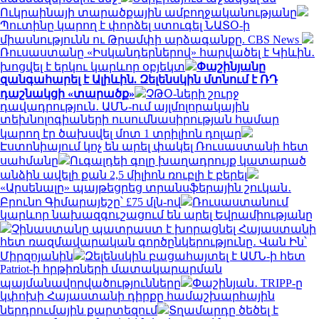
Ուկրաինայի տարածքային ամբողջականությանը
Պուտինը կարող է փորձել ստուգել ՆԱՏՕ-ի
միասնությունն ու Թրամփի արձագանքը. CBS News
Ռուսաստանը «Իսկանդերներով» հարվածել է Կիևին․
խոցվել է երկու կարևոր օբյեկտ
Փաշինյանը
զանգահարել է Ալիևին. Զելենսկին մտնում է ՌԴ
դաշնակցի «տարածք»
ՉԹՕ-ների շուրջ
դավադրություն․ ԱՄՆ-ում այլմոլորակային
տեխնոլոգիաների ուսումնասիրության համար
կարող էր ծախսվել մոտ 1 տրիլիոն դոլար
Էստոնիայում կոչ են արել փակել Ռուսաստանի հետ
սահմանը
Ուգալդեի գոլը խաղադրույք կատարած
անձին ավելի քան 2,5 միլիոն ռուբլի է բերել
«Արսենալը» պայթեցրեց տրանսֆերային շուկան․
Բրունո Գիմարայեշը՝ £75 մլն-ով
Ռուսաստանում
կարևոր նախազգուշացում են արել Եվրամիությանը
Չինաստանը պատրաստ է խորացնել Հայաստանի
հետ ռազմավարական գործընկերությունը․ Վան Ին՝
Միրզոյանին
Զելենսկին բացահայտել է ԱՄՆ-ի հետ
Patriot-ի հրթիռների մատակարարման
պայմանավորվածությունները
Փաշինյան․ TRIPP-ը
կփոխի Հայաստանի դիրքը համաշխարհային
ներդրումային քարտեզում
Տղամարդը ծեծել է