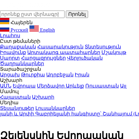
Հայերեն
Русский
English
Լրահոս
Ըստ թեմաների
Քաղաքական
Հասարակություն
Տնտեսություն
Իրավունք
Արտակարգ պատահարներ
Մշակույթ
Սպորտ
Հարցազրույցներ
Վերլուծական
Ծաղրանկարներ
Տարածաշրջան
Արցախ
Թուրքիա
Ադրբեջան
Իրան
Աշխարհ
ԱՄՆ
Եվրոպա
Մերձավոր Արևելք
Ռուսաստան
Այլ
Մամուլ
Հայաստան
Աշխարհ
Մեդիա
Տեսանյութեր
Լուսանկարներ
 և Արփի Գաբրիելյանի հանգիստը՝ Շանհայում (Լու
Զելենսկին Եվրոպական