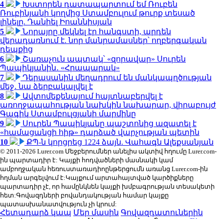
4
Խստորեն դատապարտում եմ Ռուբեն
Ռուբինյանի կողմից Ստամբուլում թուրք տեսած
լինելը. Դանիել Իոաննիսյան
5
Նորայրը մեկնել էր հանգստի, արդեն
վերադառնում է. նոր մանրամասներ՝ ողբերգական
դեպքից
6
Շառաչուն ապտակ՝ «զորավար» Սուրեն
Պապիկյանին․ «Հրապարակ»
7
Դերասանին մեղադրում են մանկապղծության
մեջ․ նա ձերբակալվել է
8
Ավտոմեքենայում հայտնաբերվել է
առողջապահության նախկին նախարար, վիրաբույժ
Գագիկ Ստամբուլցյանի մարմինը
9
Սուրեն Պապիկյանը պաշտոնից ազատել է
«համացանցի հիթ» դարձած վարչության պետին
10
ՔՊ-ն կորցրեց 1224 ձայն. Վահագն Ալեքսանյան
© 2011-2026 Lurer.com Մեջբերումներ անելիս ակտիվ հղումը Lurer.com-
ին պարտադիր է: Կայքի հոդվածների մասնակի կամ
ամբողջական հեռուստառադիոընթերցումն առանց Lurer.com-ին
հղման արգելվում է:Կայքում արտահայտված կարծիքները
պարտադիր չէ, որ համընկնեն կայքի խմբագրության տեսակետի
հետ:Գովազդների բովանդակության համար կայքը
պատասխանատվություն չի կրում:
Հետադարձ կապ
Մեր մասին
Գովազդատուներին