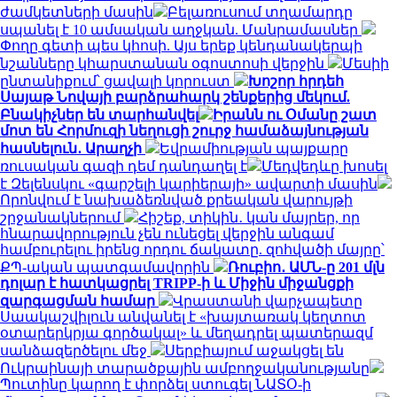
ժամկետների մասին
Բելառուսում տղամարդը
սպանել է 10 ամսական աղջկան. Մանրամասներ
Փողը գետի պես կհոսի. Այս երեք կենդանակերպի
նշանները կհարստանան օգոստոսի վերջին
Մեսիի
ընտանիքում՝ ցավալի կորուստ
Խոշոր հրդեհ
Սայաթ Նովայի բարձրահարկ շենքերից մեկում.
Բնակիչներ են տարհանվել
Իրանն ու Օմանը շատ
մոտ են Հորմուզի նեղուցի շուրջ համաձայնության
հասնելուն․ Արաղչի
Եվրամիության պայքարը
ռուսական գազի դեմ դանդաղել է
Մեդվեդևը խոսել
է Զելենսկու «գարշելի կարիերայի» ավարտի մասին
Որոնվում է նախաձեռնված քրեական վարույթի
շրջանակներում
Հիշեք, տիկին․ կան մայրեր, որ
հնարավորություն չեն ունեցել վերջին անգամ
համբուրելու իրենց որդու ճակատը. զոհվածի մայրը՝
ՔՊ-ական պատգամավորին
Ռուբիո․ ԱՄՆ-ը 201 մլն
դոլար է հատկացրել TRIPP-ի և Միջին միջանցքի
զարգացման համար
Վրաստանի վարչապետը
Սաակաշվիլուն անվանել է «խայտառակ կեղտոտ
օտարերկրյա գործակալ» և մեղադրել պատերազմ
սանձազերծելու մեջ
Սերբիայում աջակցել են
Ուկրաինայի տարածքային ամբողջականությանը
Պուտինը կարող է փորձել ստուգել ՆԱՏՕ-ի