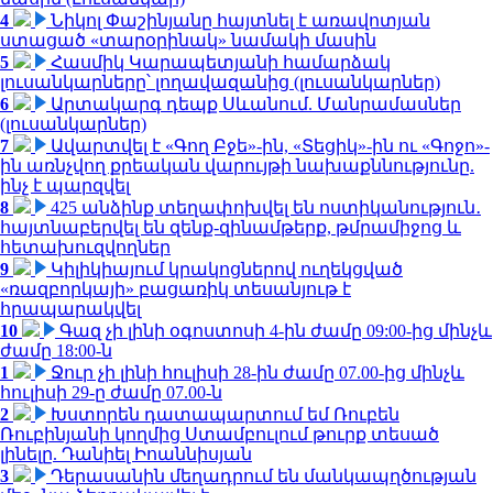
4
Նիկոլ Փաշինյանը հայտնել է առավոտյան
ստացած «տարօրինակ» նամակի մասին
5
Հասմիկ Կարապետյանի համարձակ
լուսանկարները՝ լողավազանից (լուսանկարներ)
6
Արտակարգ դեպք Սևանում. Մանրամասներ
(լուսանկարներ)
7
Ավարտվել է «Գող Բջե»-ին, «Տեցիկ»-ին ու «Գոջո»-
ին առնչվող քրեական վարույթի նախաքննությունը.
ինչ է պարզվել
8
425 անձինք տեղափոխվել են ոստիկանություն․
հայտնաբերվել են զենք-զինամթերք, թմրամիջոց և
հետախուզվողներ
9
Կիլիկիայում կրակոցներով ուղեկցված
«ռազբորկայի» բացառիկ տեսանյութ է
հրապարակվել
10
Գազ չի լինի օգոստոսի 4-ին ժամը 09:00-ից մինչև
ժամը 18:00-ն
1
Ջուր չի լինի հուլիսի 28-ին ժամը 07.00-ից մինչև
հուլիսի 29-ը ժամը 07.00-ն
2
Խստորեն դատապարտում եմ Ռուբեն
Ռուբինյանի կողմից Ստամբուլում թուրք տեսած
լինելը. Դանիել Իոաննիսյան
3
Դերասանին մեղադրում են մանկապղծության