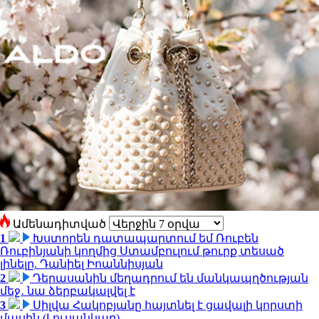
Ամենադիտված
1
Խստորեն դատապարտում եմ Ռուբեն
Ռուբինյանի կողմից Ստամբուլում թուրք տեսած
լինելը. Դանիել Իոաննիսյան
2
Դերասանին մեղադրում են մանկապղծության
մեջ․ նա ձերբակալվել է
3
Սիլվա Հակոբյանը հայտնել է ցավալի կորստի
մասին (Լուսանկար)