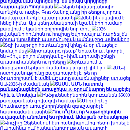
քաղաքական պրոցեսից, ես միայն կորցրեցի.
Կարապետ Պողոսյան
«Ֆելոն հիվանդանոցից
պոնչիկ ա ուզել». Գոռ Հակոբյանը իր ձեռքով որդու
համար պոնչիկ է պատրաստել
Ամեն ինչ սկսվում է
հենց հիմա․ Այս կենդանակերպի նշանների համար
բացվում է կյանքի բոլորովին նոր փուլ
2026
թվականի հունիսն ու հուլիսը Եվրոպայում դարձել են
դիտարկումների պատմության ամենաշոգ ամիսները
Տզի խայթոցի հետևանքով կինը 42 օր մնացել է
կոմայի մեջ
Արտակարգ դեպք՝ Երևանում․ կոտրել
են «Հույս բոլոր մարդկանց» հիմնադրամի շենքի
պատուհաններն ու դռները
Երևանում և
մարզերում երկար ժամանակ լույս չի լինելու
ԱՄՆ-ի
ոստիկանությունը բացահայտել է, թե որ
ֆուտբոլիստն է ամենաշատը uպառնալիքներ ստացել
ԱԱ-2026-ի ժամանակ
ՏԱՍՍ․ ԱՄՆ հատուկ
բանագնացներն առաջիկա 10 օրում կարող են այցելել
Կիև և Մոսկվա
Ինֆլուենսերներին կտուգանեն $5000
քաղաքական գովազդի համար
Մեդվեդևը
Արևմուտքի առաջնորդներին զգուշացրել է
հատուցման մասին
Դու ո՞վ ես, որ Կաթողիկոսին
ավազանի անունով ես դիմում․ Ամալյան (տեսանյութ)
Վուչիչը Զելենսկու հետ հանդիպումից հետո խոսել է
Ուկրաինայում հակամարտության ավարտի