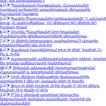
մեջ․ նա ձերբակալվել է
4
Պատմական հաղթանակ․ Հայաստանը
դարձավ աշխարհի առաջնության մեդալային
հաշվարկի հաղթող
5
Գագիկ Ծառուկյանից կբռնագանձվի 75 անշարժ
գույք, 42 ավտոմեքենա, 105 միլիարդ 865 միլիոն 865
հազար դրամ
6
Սուրեն Պապիկյանի նոր հրամանը՝
ժամկետային զինծառայողների վերաբերյալ
7
10 միլիոն երկրպագու պահանջում է վտարել
Արգենտինային ԱԱ-2026-ից
8
Տասնյակ հասցեներում ջուր չի լինի՝ հուլիսի 15-
ին և 16-ին
9
Հայաստանի ամենավտանգավոր օձերը. որտեղ
են դրանք ամենաշատը հանդիպում
10
Տոկաևի անսպասելի հայտարարությունը՝
Հայաստանի և Ադրբեջանի վերաբերյալ
1
Սոչի մեկնող ինքնաթիռը ճանապարհին
անցկացրել է մեկ օր, սակայն տեղ չի հասել
2
Ջուր չի լինի հուլիսի 28-ին ժամը 07.00-ից մինչև
հուլիսի 29-ը ժամը 07.00-ն
3
Ո՞րն է սիրված արտիստ Արտաշես
Ալեքսանյանի մահվան պատճառը. հայտնի են
մանրամասներ