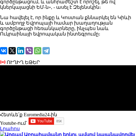
գործընթացում, և անհրաժեշտ է որոշել, թե ով
կներկայացնի ԵՄ-ն», - ասել է Զելենսկին։
Նա հավելել է, որ ինքը և Կոստան քննարկել են Կիևի
և ամբողջ Եվրոպայի համար խաղաղության
գործընթացի հեռանկարները, ինչպես նաև
Ուկրաինայի եվրոպական ինտեգրումը։
ՈՒՂԻՂ ԵԹԵՐ
Հետևե՛ք Euromedia24-ին
Youtube-ում`
Լրահոս
Արգամ Աբրահամյանը երկու ամսով կալանավորվել