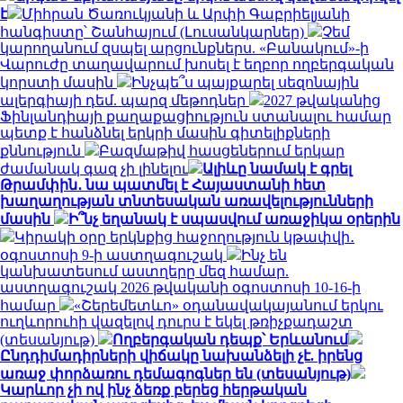
է
Միհրան Ծառուկյանի և Արփի Գաբրիելյանի
հանգիստը՝ Շանհայում (Լուսանկարներ)
Չեմ
կարողանում զսպել արցունքներս. «Բանակում»-ի
Վարուժը տաղավարում խոսել է եղբոր ողբերգական
կորստի մասին
Ինչպե՞ս պայքարել սեզոնային
ալերգիայի դեմ. պարզ մեթոդներ
2027 թվականից
Ֆինլանդիայի քաղաքացիություն ստանալու համար
պետք է հանձնել երկրի մասին գիտելիքների
քննություն
Բազմաթիվ հասցեներում երկար
ժամանակ գազ չի լինելու
Ալիևը նամակ է գրել
Թրամփին․ նա պատմել է Հայաստանի հետ
խաղաղության տնտեսական առավելությունների
մասին
Ի՞նչ եղանակ է սպասվում առաջիկա օրերին
Կիրակի օրը երկնքից հաջողություն կթափվի․
օգոստոսի 9-ի աստղագուշակ
Ինչ են
կանխատեսում աստղերը մեզ համար.
աստղագուշակ 2026 թվականի օգոստոսի 10-16-ի
համար
«Շերեմետևո» օդանավակայանում երկու
ուղևորուհի վազելով դուրս է եկել թռիչքադաշտ
(տեսանյութ)
Ողբերգական դեպք՝ Երևանում
Ընդդիմադիրների վիճակը նախանձելի չէ. իրենց
առաջ փորձառու դեմագոգներ են (տեսանյութ)
Կարևոր չի ով ինչ ձեռք բերեց հերթական