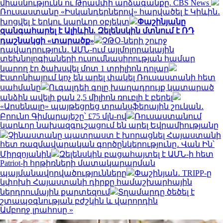
միասնությունն ու Թրամփի արձագանքը. CBS News
Ռուսաստանը «Իսկանդերներով» հարվածել է Կիևին․
խոցվել է երկու կարևոր օբյեկտ
Փաշինյանը
զանգահարել է Ալիևին. Զելենսկին մտնում է ՌԴ
դաշնակցի «տարածք»
ՉԹՕ-ների շուրջ
դավադրություն․ ԱՄՆ-ում այլմոլորակային
տեխնոլոգիաների ուսումնասիրության համար
կարող էր ծախսվել մոտ 1 տրիլիոն դոլար
Էստոնիայում կոչ են արել փակել Ռուսաստանի հետ
սահմանը
Ուգալդեի գոլը խաղադրույք կատարած
անձին ավելի քան 2,5 միլիոն ռուբլի է բերել
«Արսենալը» պայթեցրեց տրանսֆերային շուկան․
Բրունո Գիմարայեշը՝ £75 մլն-ով
Ռուսաստանում
կարևոր նախազգուշացում են արել Եվրամիությանը
Չինաստանը պատրաստ է խորացնել Հայաստանի
հետ ռազմավարական գործընկերությունը․ Վան Ին՝
Միրզոյանին
Զելենսկին բացահայտել է ԱՄՆ-ի հետ
Patriot-ի հրթիռների մատակարարման
պայմանավորվածությունները
Փաշինյան․ TRIPP-ը
կփոխի Հայաստանի դիրքը համաշխարհային
ներդրումային քարտեզում
Տղամարդը ծեծել է
շտապօգնության բժշկին և վարորդին
Ամբողջ լրահոսը »