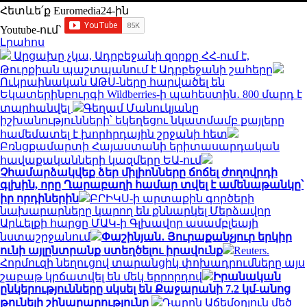
Հետևե՛ք Euromedia24-ին
Youtube-ում`
Լրահոս
Արցախը չկա, Ադրբեջանի զորքը ՀՀ-ում է,
Թուրքիան պաշտպանում է Ադրբեջանի շահերը
Ուկրաինական ԱԹՍ-ները հարվածել են
Եկատերինբուրգի Wildberries-ի պահեստին․ 800 մարդ է
տարհանվել
Գեղամ Մանուկյանը
իշխանությունների՝ եկեղեցու նկատմամբ քայլերը
համեմատել է խորհրդային շրջանի հետ
Բռնցքամարտի Հայաստանի երիտասարդական
հավաքականների կազմերը ԵԱ-ում
Չհամարձակվեք ձեր միլիոնները ճոճել ժողովրդի
գլխին, որը Ղարաբաղի համար տվել է ամենաթանկը՝
իր որդիներին
ԲՐԻԿՍ-ի արտաքին գործերի
նախարարները կարող են քննարկել Մերձավոր
Արևելքի հարցը ՄԱԿ-ի Գլխավոր ասամբլեայի
նստաշրջանում
Փաշինյան․ Յուրաքանչյուր երկիր
ունի այլընտրանք ստեղծելու իրավունք
Reuters.
Հորմուզի նեղուցով տարանցիկ փոխադրումները այս
շաբաթ կրճատվել են մեկ երրորդով
Իրանական
ընկերությունները սկսել են Քաջարանի 7.2 կմ-անոց
թունելի շինարարությունը
Դարոն Աճեմօղլուն մեծ