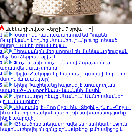
Ամենադիտված
1
Խստորեն դատապարտում եմ Ռուբեն
Ռուբինյանի կողմից Ստամբուլում թուրք տեսած
լինելը. Դանիել Իոաննիսյան
2
Դերասանին մեղադրում են մանկապղծության
մեջ․ նա ձերբակալվել է
3
Փաշինյանի որոշումներով 7 պաշտոնյա
ազատվել է պաշտոնից
4
Սիլվա Հակոբյանը հայտնել է ցավալի կորստի
մասին (Լուսանկար)
5
Նիկոլ Փաշինյանը հայտնել է առավոտյան
ստացած «տարօրինակ» նամակի մասին
6
Արտակարգ դեպք Սևանում. Մանրամասներ
(լուսանկարներ)
7
Ավարտվել է «Գող Բջե»-ին, «Տեցիկ»-ին ու «Գոջո»-
ին առնչվող քրեական վարույթի նախաքննությունը.
ինչ է պարզվել
8
425 անձինք տեղափոխվել են ոստիկանություն․
հայտնաբերվել են զենք-զինամթերք, թմրամիջոց և