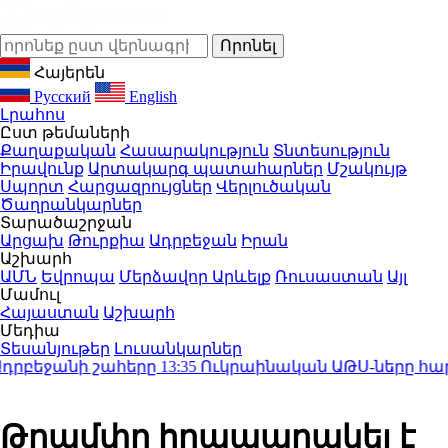
Հայերեն
Русский
English
Լրահոս
Ըստ թեմաների
Քաղաքական
Հասարակություն
Տնտեսություն
Իրավունք
Արտակարգ պատահարներ
Մշակույթ
Սպորտ
Հարցազրույցներ
Վերլուծական
Ծաղրանկարներ
Տարածաշրջան
Արցախ
Թուրքիա
Ադրբեջան
Իրան
Աշխարհ
ԱՄՆ
Եվրոպա
Մերձավոր Արևելք
Ռուսաստան
Այլ
Մամուլ
Հայաստան
Աշխարհ
Մեդիա
Տեսանյութեր
Լուսանկարներ
բեջանի շահերը
13:35
Ուկրաինական ԱԹՍ-ները հարվածել
Թրամփը հրապարակել է