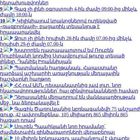
հետախուզվողներ
9
Գազ չի լինի օգոստոսի 4-ին ժամը 09:00-ից մինչև
ժամը 18:00-ն
10
Կիլիկիայում կրակոցներով ուղեկցված
«ռազբորկայի» բացառիկ տեսանյութ է
հրապարակվել
1
Ջուր չի լինի հուլիսի 28-ին ժամը 07.00-ից մինչև
հուլիսի 29-ը ժամը 07.00-ն
2
Խստորեն դատապարտում եմ Ռուբեն
Ռուբինյանի կողմից Ստամբուլում թուրք տեսած
լինելը. Դանիել Իոաննիսյան
3
Պատմական հաղթանակ․ Հայաստանը
դարձավ աշխարհի առաջնության մեդալային
հաշվարկի հաղթող
4
ՀՀ-ում ԱՄՆ դեսպանատնից լավ լուր․ նոր
հնարավորություններ՝ հայ զինվորականների համար
5
Դերասանին մեղադրում են մանկապղծության
մեջ․ նա ձերբակալվել է
6
Գագիկ Ծառուկյանից կբռնագանձվի 75 անշարժ
գույք, 42 ավտոմեքենա, 105 միլիարդ 865 միլիոն 865
հազար դրամ
7
Սուրեն Պապիկյանի նոր հրամանը՝
ժամկետային զինծառայողների վերաբերյալ
8
10 միլիոն երկրպագու պահանջում է վտարել