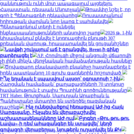
ցանկություն ունի մոտ ապագայում այցելելու
Հայաստան. դեսպան Մկրտչյան
Թրամփը նշել է, որ
գոհ է Պենտագոնի ղեկավարից
Ռուսաստանում
հղիության վարման նոր կարգ է սահմանվել
Պենտագոնում տեղի է ունեցել
ինքնասպանությունների անսովոր շարք
2026 թ. 1-ին
կիսամյակում քննվել է կոռուպցիոն բնույթի 307
քրեական վարույթ. հրապարակվել են ցուցանիշներ
Նավթի շուկայում աճ է գրանցվել․ Brent-ի գինը
բարձրացել է
AP. Հորմուզի միջով անցումը վճարովի
չի լինի մինչև վերջնական համաձայնության հասնելը
Ծովազարդ բնակավայրի բնակիչը հայտնաբերել է
իրեն պատկանող 10 գլուխ գառներին հոշոտված
Ի՞նչ եղանակ է սպասվում այսօր՝ օգոստոսի 7-ին
Հարցման համաձայն՝ քաղաքացիների 70 տոկոսը
հավանություն է տալիս Պուտինի գործունեությանը
TRT Haber. Թուրքիան, Սաուդյան Արաբիան և
Պակիստանը մտադիր են ստեղծել ռազմական
դաշինք
Ինչ ունեցվածքով հեռացավ ԱԺ-ից Հայկ
Սարգսյանը․ Ինչպես են վերաբաշխվել
աշխատասենյակները ԱԺ-ում
Բլոգեր «Թու-թու-թու
Լավա»-ի դեմ ահազանգեր են ստացվել՝ կեղծ
գովազդի վերաբերյալ. նյութերն ուղարկվել են ՔԿ