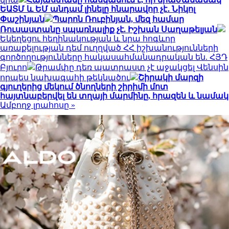
ԵԱՏՄ և ԵՄ անդամ լինելը հնարավոր չէ․ Նիկոլ
Փաշինյան
Պարոն Ռուբինյան, մեզ համար
Ռուսաստանը սպառնալիք չէ. Իշխան Սաղաթելյան
Եկեղեցու հեղինակության և նրա հոգևոր
առաքելության դեմ ուղղված ՀՀ իշխանությունների
գործողությունները հակասահմանադրական են. ՀՅԴ
Բյուրո
Թրամփը դեռ պատրաստ չէ աջակցել Վենսին
որպես նախագահի թեկնածու
Շիրակի մարզի
գյուղերից մեկում ծնողների շիրիմի մոտ
հայտնաբերվել են տղայի մարմինը, հրազեն և նամակ
Ամբողջ լրահոսը »