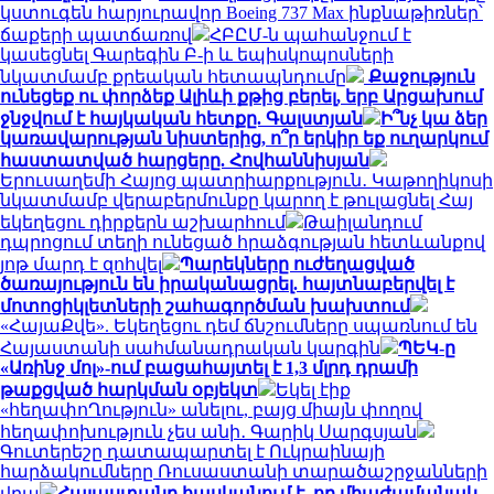
կստուգեն հարյուրավոր Boeing 737 Max ինքնաթիռներ՝
ճաքերի պատճառով
ՀԲԸՄ-ն պահանջում է
կասեցնել Գարեգին Բ-ի և եպիսկոպոսների
նկատմամբ քրեական հետապնդումը
Քաջություն
ունեցեք ու փորձեք Ալիևի քթից բերել, երբ Արցախում
ջնջվում է հայկական հետքը. Գալստյան
Ի՞նչ կա ձեր
կառավարության նիստերից, ո՞ր երկիր եք ուղարկում
հաստատված հարցերը. Հովհաննիսյան
Երուսաղեմի Հայոց պատրիարքություն․ Կաթողիկոսի
նկատմամբ վերաբերմունքը կարող է թուլացնել Հայ
եկեղեցու դիրքերն աշխարհում
Թաիլանդում
դպրոցում տեղի ունեցած հրաձգության հետևանքով
յոթ մարդ է զոհվել
Պարեկները ուժեղացված
ծառայություն են իրականացրել. հայտնաբերվել է
մոտոցիկլետների շահագործման խախտում
«ՀայաՔվե». Եկեղեցու դեմ ճնշումները սպառնում են
Հայաստանի սահմանադրական կարգին
ՊԵԿ-ը
«Առինջ մոլ»-ում բացահայտել է 1,3 մլրդ դրամի
թաքցված հարկման օբյեկտ
Եկել էիք
«հեղափոՂություն» անելու, բայց միայն փողով
հեղափոխություն չես անի․ Գարիկ Սարգսյան
Գուտերեշը դատապարտել է Ուկրաինայի
հարձակումները Ռուսաստանի տարածաշրջանների
վրա
Հայաստանը հասկանում է, որ միաժամանակ