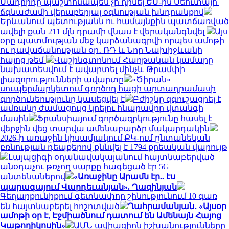
Մադրիդը պաշտոնապես չի դիմել ԵՄ-ին Սեուտայի ​​
ճգնաժամի վերաբերյալ օգնության խնդրանքով
Երևանում պետությանն ու համայնքին պատճառված
ավելի քան 211 մլն դրամի վնաս է վերականգնվել
Այս
օրը պատմության մեջ կարձանագրվի որպես ամոթի
ու դավաճանության օր․ ՌԴ և Նոր Նախիջևանի
հայոց թեմ
Վաշինգտոնում Հաղթական կամարը
նախատեսվում է ավարտել մինչև Թրամփի
լիազորությունների ավարտը
«Ծիրան»
սուպերմարկետում գործող հացի արտադրամասի
գործունեությունը կասեցվել է
Բժիշկը զգուշացրել է
ամռանը ժամացույց կրելու հնարավոր վտանգի
մասին
Ֆրանսիայում գործազրկությունը հասել է
վերջին վեց տարվա ամենաբարձր մակարդակին
2026-ի առաջին կիսամյակում ՔԿ-ում ընտանեկան
բռնության դեպքերով քննվել է 1794 քրեական վարույթ
Լայպցիգի օդանավակայանում հայտնաբերված
անօդաչու թռչող սարքը հագեցած էր 5G
անտենաներով
«Առաջինը Արամն էր.. էս
պարագայում Վարդեւանյան». Ղազինյան
Գեղարքունիքում գետնափոր շինությունում 10 գառ
են հայտնաբերել հոշոտված
Ղահրամանյան․ «Այսօր
ամոթի օր է, Էջմիածնում դատում են Ամենայն Հայոց
Կաթողիկոսին»
ԱՄՆ ավիացիոն իշխանությունները