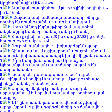
Արգենտինային ԱԱ-2026-ից
9
Տասնյակ հասցեներում ջուր չի լինի՝ հուլիսի 15-
ին և 16-ին
10
Հայաստանի ամենավտանգավոր օձերը.
որտեղ են դրանք ամենաշատը հանդիպում
1
Սոչի մեկնող ինքնաթիռը ճանապարհին
անցկացրել է մեկ օր, սակայն տեղ չի հասել
2
Ջուր չի լինի հուլիսի 28-ին ժամը 07.00-ից մինչև
հուլիսի 29-ը ժամը 07.00-ն
3
Ռուբլին թանկացել է․ փոխարժեքն՝ այսօր
4
Չինաստանում աշխարհում առաջին անգամ
մարդուն փոխպատվաստվել է խոզի մի քանի օրգան
5
Ո՞րն է սիրված արտիստ Արտաշես
Ալեքսանյանի մահվան պատճառը. հայտնի են
մանրամասներ
6
Խստորեն դատապարտում եմ Ռուբեն
Ռուբինյանի կողմից Ստամբուլում թուրք տեսած
լինելը. Դանիել Իոաննիսյան
7
Նորայրը մեկնել էր հանգստի, արդեն
վերադառնում է. նոր մանրամասներ՝ ողբերգական
դեպքից
8
1/15 ընտրատեղամասում վերահաշվարկի
արդյունքում 19 քվեաթերթիկներից 7-ը ճանաչվել է
վավեր