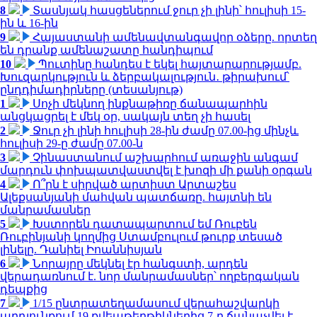
8
Տասնյակ հասցեներում ջուր չի լինի՝ հուլիսի 15-
ին և 16-ին
9
Հայաստանի ամենավտանգավոր օձերը. որտեղ
են դրանք ամենաշատը հանդիպում
10
Պուտինը հանդես է եկել հայտարարությամբ.
Խուզարկություն և ձերբակալություն․ թիրախում՝
ընդդիմադիրները (տեսանյութ)
1
Սոչի մեկնող ինքնաթիռը ճանապարհին
անցկացրել է մեկ օր, սակայն տեղ չի հասել
2
Ջուր չի լինի հուլիսի 28-ին ժամը 07.00-ից մինչև
հուլիսի 29-ը ժամը 07.00-ն
3
Չինաստանում աշխարհում առաջին անգամ
մարդուն փոխպատվաստվել է խոզի մի քանի օրգան
4
Ո՞րն է սիրված արտիստ Արտաշես
Ալեքսանյանի մահվան պատճառը. հայտնի են
մանրամասներ
5
Խստորեն դատապարտում եմ Ռուբեն
Ռուբինյանի կողմից Ստամբուլում թուրք տեսած
լինելը. Դանիել Իոաննիսյան
6
Նորայրը մեկնել էր հանգստի, արդեն
վերադառնում է. նոր մանրամասներ՝ ողբերգական
դեպքից
7
1/15 ընտրատեղամասում վերահաշվարկի
արդյունքում 19 քվեաթերթիկներից 7-ը ճանաչվել է