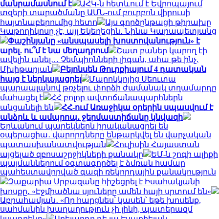
մանրամասնում է
ԱՀԿ-ն հետևում է Եվրոպայում
տզերի տարածմանը ԱՄՆ-ում բուրբոն վիրուսի
հայտնաբերումից հետո
Այս գործընթացի թիրախը
Կաթողիկոսը չէ, այլ Եկեղեցին․ Նինա Կարապետյանց
Փաշինյանը «անսպասելի խոստովանություն» է
արել․ ու՞մ է նա մեղադրում
Շատ բաներ կարող էի
ավելին անել… Չեմպիոնների լիգան, ահա թե ինչ.
Մխիթարյան
Բեյոնսեն Թուրքիայում 4 դատական
հայց է ներկայացրել
Մարոկկոյից Սեուտա
պարապլանով թռչելու փորձի ժամանակ տղամարդը
մահացել է
ՀՀ բոլոր ավտոճանապարհներն
անցանելի են
ՀՀ-ում Առաջիկա օրերին սպասվում է
անձրև և ամպրոպ․ ջերմաստիճանը կնվազի
Երևանում պարեկներն իրականացրել են
օպերացիա․ վարորդները ենթարկվել են վարչական
պատասխանատվության
Հուլիսին Հայաստան
այցելած զբոսաշրջիկների քանակը
ԵՄ-ն շոգի ալիքի
պայմաններում օգտագործել է ձմռան համար
պահեստավորված գազի ռեկորդային քանակություն
Զաքարիա Սրբազանը հիշեցրել է Իսահակյանի
խոսքը․ «Էջմիածնա սյուները ամեն հայի սրտում են»
Աբրահամյան․ «Որ հարցնես՝ կասեն՝ եթե խոսենք,
սահմանին խաղաղություն չի լինի, պատերազմ
կսադրենք»
Աբելարդո դե լա Էսպրիելան