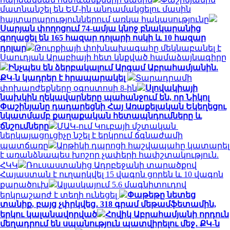
մատնանշել են ԵՄ-ին անդամակցելու մասին
հայտարարություններում առկա հակասությունը
Սարյան փողոցում 74-ամյա կնոջ բնակարանից
գողացել են 165 հազար դոլարի ոսկի և 10 հազար
դոլար
Թուրքիայի փոխնախագահը մեկնաբանել է
Սաուդյան Արաբիայի հետ կնքված համաձայնագիրը
Ինչպես են ձերբակալում Արգամ Աբրահամյանին.
ՔԿ-ն կադրեր է հրապարակել
Տարադրամի
փոխարժեքները օգոստոսի 8-ին
Սլովակիայի
նախկին ղեկավարները պահանջում են, որ Նիկոլ
Փաշինյանը դադարեցնի Հայ Առաքելական Եկեղեցու
նկատմամբ քաղաքական հետապնդումները և
ճնշումները
ՄԱԿ-ում Կուբայի մշտական ​​
ներկայացուցիչը նշել է երկրում ճգնաժամի
պատճառը
Արթիկի դպրոցի հաշվապահը կատարել
է առանձնապես խոշոր չափերի հափշտակություն.
ՀԿԿ
Ռուսաստանից Ադրբեջանի տարածքով
Հայաստան է ուղարկվել 15 վագոն ցորեն և 10 վագոն
քարածուխ
Ալյասկայում 5.6 մագնիտուդով
երկրաշարժ է տեղի ունեցել
Փաթեթը նետեց
տանիք, բայց չփրկվեց․ 318 գրամ մեթամֆետամին,
երկու կալանավորված
Հովիկ Աբրահամյանի որդուն
մեղադրում են սպանություն պատվիրելու մեջ․ ՔԿ-ն