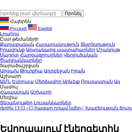
Հայերեն
Русский
English
Լրահոս
Ըստ թեմաների
Քաղաքական
Հասարակություն
Տնտեսություն
Իրավունք
Արտակարգ պատահարներ
Մշակույթ
Սպորտ
Հարցազրույցներ
Վերլուծական
Ծաղրանկարներ
Տարածաշրջան
Արցախ
Թուրքիա
Ադրբեջան
Իրան
Աշխարհ
ԱՄՆ
Եվրոպա
Մերձավոր Արևելք
Ռուսաստան
Այլ
Մամուլ
Հայաստան
Աշխարհ
Մեդիա
Տեսանյութեր
Լուսանկարներ
ին
13:53
«15 հազար դրամ նվեր»՝ խաբեության ծուղակ․ 
Եվրոպայում էներգետիկ