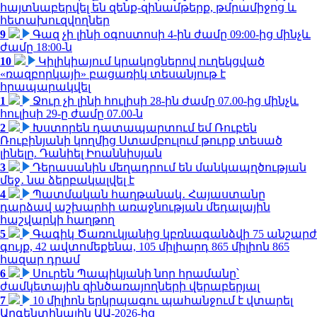
հայտնաբերվել են զենք-զինամթերք, թմրամիջոց և
հետախուզվողներ
9
Գազ չի լինի օգոստոսի 4-ին ժամը 09:00-ից մինչև
ժամը 18:00-ն
10
Կիլիկիայում կրակոցներով ուղեկցված
«ռազբորկայի» բացառիկ տեսանյութ է
հրապարակվել
1
Ջուր չի լինի հուլիսի 28-ին ժամը 07.00-ից մինչև
հուլիսի 29-ը ժամը 07.00-ն
2
Խստորեն դատապարտում եմ Ռուբեն
Ռուբինյանի կողմից Ստամբուլում թուրք տեսած
լինելը. Դանիել Իոաննիսյան
3
Դերասանին մեղադրում են մանկապղծության
մեջ․ նա ձերբակալվել է
4
Պատմական հաղթանակ․ Հայաստանը
դարձավ աշխարհի առաջնության մեդալային
հաշվարկի հաղթող
5
Գագիկ Ծառուկյանից կբռնագանձվի 75 անշարժ
գույք, 42 ավտոմեքենա, 105 միլիարդ 865 միլիոն 865
հազար դրամ
6
Սուրեն Պապիկյանի նոր հրամանը՝
ժամկետային զինծառայողների վերաբերյալ
7
10 միլիոն երկրպագու պահանջում է վտարել
Արգենտինային ԱԱ-2026-ից