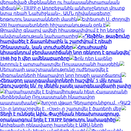
վերածված մեքենաներ ու հակասանիտարական
վիճակ
«TRIPP-ը Ադրբեջանին անխոչընդոտ մուտք
կտա դեպի Նախիջևան»․ ԱՄՆ դիվանագետը՝
երթուղու նպատակների մասին
Եփեսոսի Ս. Ժողովի
200 հայրապետների հիշատակության օրն է
Թրամփը գնալով ավելի հիասթափվում է իր ներքին
անվտանգության նախարարից
«Դելֆին» թայֆունը
հարվածել է Ճապոնիային և շարժվում է դեպի
Չինաստան․ կան տուժածներ
Հյուսիսային
կիսագնդում ջերմաստիճանի նոր ռեկորդ է գրանցվել՝
1940-ից ի վեր ամենաբարձրը
Ֆոն դեր Լայենը
կտրուկ է արտահայտվել Ռուսաստանի հասցեին
Սեուտայի ​​պաշտպանությունը ուժեղացվել է
միգրանտների հնարավոր նոր հոսքի պատճառով
Հեռացող պատգամավորների հաշվին՝ 5 մլն դրամ.
Զգուշացրել են՝ ոչ մեկին չասել պարգեւավճարի չափը
Բացահայտվել է Եվրամիության հետ Հայաստանի
մերձեցմանը Ռուսաստանի հնարավոր
պատասխանը
Խոշոր վթար Գեղարքունիքում․ «ԳԱԶ
53»-ը կողաշրջվել է, «Opel»-ը շպրտվել է ծառերի մեջ
Տեղի է ունեցել Ալիև-Փաշինյան հեռախոսազրույց․
օրակարգում եղել է TRIPP երթուղու նախագիծը
Ադիգեայի ղեկավարը հայտնել է ԱԹՍ-ների
հարձակման հետևանքների մասին
Փաշինյանին