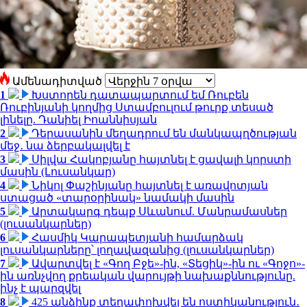
Ամենադիտված
1
Խստորեն դատապարտում եմ Ռուբեն
Ռուբինյանի կողմից Ստամբուլում թուրք տեսած
լինելը. Դանիել Իոաննիսյան
2
Դերասանին մեղադրում են մանկապղծության
մեջ․ նա ձերբակալվել է
3
Սիլվա Հակոբյանը հայտնել է ցավալի կորստի
մասին (Լուսանկար)
4
Նիկոլ Փաշինյանը հայտնել է առավոտյան
ստացած «տարօրինակ» նամակի մասին
5
Արտակարգ դեպք Սևանում. Մանրամասներ
(լուսանկարներ)
6
Հասմիկ Կարապետյանի համարձակ
լուսանկարները՝ լողավազանից (լուսանկարներ)
7
Ավարտվել է «Գող Բջե»-ին, «Տեցիկ»-ին ու «Գոջո»-
ին առնչվող քրեական վարույթի նախաքննությունը.
ինչ է պարզվել
8
425 անձինք տեղափոխվել են ոստիկանություն․