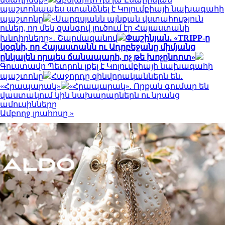
պաշտոնապես ստանձնել է Կոլումբիայի նախագահի
պաշտոնը
«Սարգսյանն այնքան վստահություն
ուներ, որ մեկ զանգով լուծում էր Հայաստանի
խնդիրները»․ Շարմազանով
Փաշինյան․ «TRIPP-ը
կօգնի, որ Հայաստանն ու Ադրբեջանը միմյանց
ընկալեն որպես ճանապարհ, ոչ թե խոչընդոտ»
Գուստավո Պետրոն լքել է Կոլումբիայի նախագահի
պաշտոնը
Հաջորդը զինվորականներն են․
«Հրապարակ»
«Հրապարակ». Որքան գումար են
վաստակում կին նախարարներն ու նրանց
ամուսինները
Ամբողջ լրահոսը »