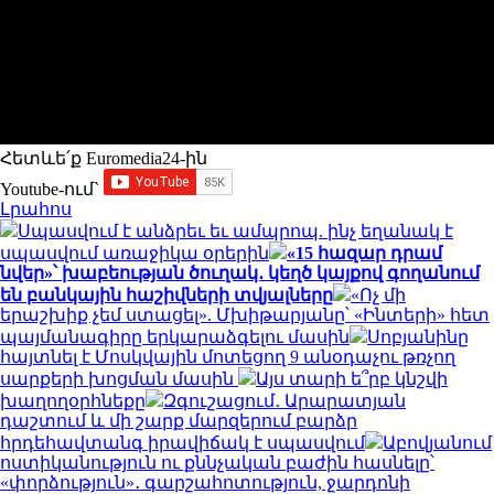
Հետևե՛ք Euromedia24-ին
Youtube-ում`
Լրահոս
Սպասվում է անձրեւ եւ ամպրոպ. ինչ եղանակ է
սպասվում առաջիկա օրերին
«15 հազար դրամ
նվեր»՝ խաբեության ծուղակ․ կեղծ կայքով գողանում
են բանկային հաշիվների տվյալները
«Ոչ մի
երաշխիք չեմ ստացել». Մխիթարյանը՝ «Ինտերի» հետ
պայմանագիրը երկարաձգելու մասին
Սոբյանինը
հայտնել է Մոսկվային մոտեցող 9 անօդաչու թռչող
սարքերի խոցման մասին
Այս տարի ե՞րբ կնշվի
խաղողօրհնեքը
Զգուշացում․ Արարատյան
դաշտում և մի շարք մարզերում բարձր
հրդեհավտանգ իրավիճակ է սպասվում
Աբովյանում
ոստիկանություն ու քննչական բաժին հասնելը՝
«փորձություն»․ գարշահոտություն, ջարդոնի