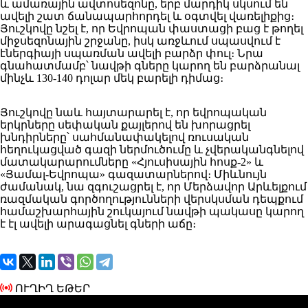
և ամառային ավտոսեզոնը, երբ մարդիկ սկսում են
ավելի շատ ճանապարհորդել և օգտվել վառելիքից։
Յուշկովը նշել է, որ Եվրոպան փաստացի բաց է թողել
միջսեզոնային շրջանը, իսկ առջևում սպասվում է
էներգիայի սպառման ավելի բարձր փուլ։ Նրա
գնահատմամբ՝ նավթի գները կարող են բարձրանալ
մինչև 130-140 դոլար մեկ բարելի դիմաց։
Յուշկովը նաև հայտարարել է, որ եվրոպական
երկրները սեփական քայլերով են խորացրել
խնդիրները՝ սահմանափակելով ռուսական
հեղուկացված գազի ներմուծումը և չվերականգնելով
մատակարարումները «Հյուսիսային հոսք-2» և
«Յամալ-Եվրոպա» գազատարներով։ Միևնույն
ժամանակ, նա զգուշացրել է, որ Մերձավոր Արևելքում
ռազմական գործողությունների վերսկսման դեպքում
համաշխարհային շուկայում նավթի պակասը կարող
է էլ ավելի արագացնել գների աճը։
ՈՒՂԻՂ ԵԹԵՐ