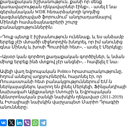
քաղաքական իշխանություն, քանի որ մենք
կառավարության ղեկավարներ էինք», - ասել է նա
գերմանական WDR հեռարձակողի կողմից
կազմակերպված ֆորումում՝ անդրադառնալով
Մինսկի համաձայնագրերի շուրջ
բանակցություններին։
«Դուք պետք է իշխանություն ունենաք, և ես անձամբ
երբեք չէի մտածի միջնորդին խնդրել, որ իմ անունից
գնա Մինսկ և խոսի Պուտինի հետ», - ասել է Մերկելը։
«Այսօր կան գործող քաղաքական գործիչներ, և նման
միտք երբեք ինձ մտքով չէր անցնի», - հավելել է նա։
Ավելի վաղ եվրոպական Politico հրատարակությունը,
հղում անելով աղբյուրներին, հայտնել էր, որ
Ռուսաստանի հետ բանակցություններում ԵՄ-ն
ներկայացնելու կարող են լինել Մերկելի, Ֆինլանդիայի
նախագահ Ալեքսանդր Ստուբի և Եվրոպական
կենտրոնական բանկի նախկին ղեկավար (2011-2019)
և Իտալիայի նախկին վարչապետ Մարիո Դրագիի
անունները։