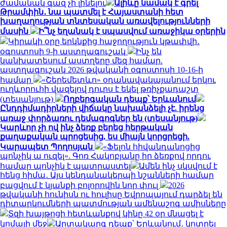
ժամանակ գազ չի լինելու
Ալիևը նամակ է գրել
Թրամփին․ նա պատմել է Հայաստանի հետ
խաղաղության տնտեսական առավելությունների
մասին
Ի՞նչ եղանակ է սպասվում առաջիկա օրերին
Կիրակի օրը երկնքից հաջողություն կթափվի․
օգոստոսի 9-ի աստղագուշակ
Ինչ են
կանխատեսում աստղերը մեզ համար.
աստղագուշակ 2026 թվականի օգոստոսի 10-16-ի
համար
«Շերեմետևո» օդանավակայանում երկու
ուղևորուհի վազելով դուրս է եկել թռիչքադաշտ
(տեսանյութ)
Ողբերգական դեպք՝ Երևանում
Ընդդիմադիրների վիճակը նախանձելի չէ. իրենց
առաջ փորձառու դեմագոգներ են (տեսանյութ)
Կարևոր չի ով ինչ ձեռք բերեց հերթական
քաղաքական պրոցեսից, ես միայն կորցրեցի.
Կարապետ Պողոսյան
«Ֆելոն հիվանդանոցից
պոնչիկ ա ուզել». Գոռ Հակոբյանը իր ձեռքով որդու
համար պոնչիկ է պատրաստել
Ամեն ինչ սկսվում է
հենց հիմա․ Այս կենդանակերպի նշանների համար
բացվում է կյանքի բոլորովին նոր փուլ
2026
թվականի հունիսն ու հուլիսը Եվրոպայում դարձել են
դիտարկումների պատմության ամենաշոգ ամիսները
Տզի խայթոցի հետևանքով կինը 42 օր մնացել է
կոմայի մեջ
Արտակարգ դեպք՝ Երևանում․ կոտրել