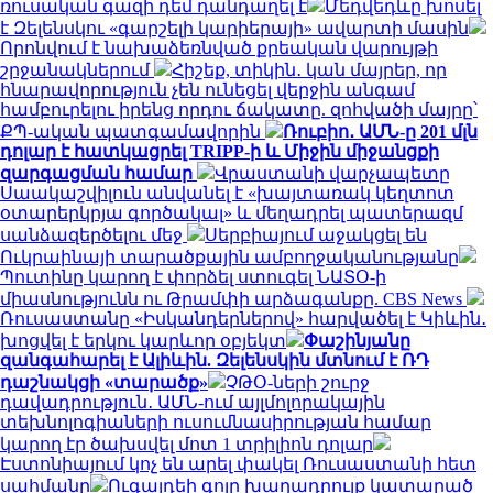
ռուսական գազի դեմ դանդաղել է
Մեդվեդևը խոսել
է Զելենսկու «գարշելի կարիերայի» ավարտի մասին
Որոնվում է նախաձեռնված քրեական վարույթի
շրջանակներում
Հիշեք, տիկին․ կան մայրեր, որ
հնարավորություն չեն ունեցել վերջին անգամ
համբուրելու իրենց որդու ճակատը. զոհվածի մայրը՝
ՔՊ-ական պատգամավորին
Ռուբիո․ ԱՄՆ-ը 201 մլն
դոլար է հատկացրել TRIPP-ի և Միջին միջանցքի
զարգացման համար
Վրաստանի վարչապետը
Սաակաշվիլուն անվանել է «խայտառակ կեղտոտ
օտարերկրյա գործակալ» և մեղադրել պատերազմ
սանձազերծելու մեջ
Սերբիայում աջակցել են
Ուկրաինայի տարածքային ամբողջականությանը
Պուտինը կարող է փորձել ստուգել ՆԱՏՕ-ի
միասնությունն ու Թրամփի արձագանքը. CBS News
Ռուսաստանը «Իսկանդերներով» հարվածել է Կիևին․
խոցվել է երկու կարևոր օբյեկտ
Փաշինյանը
զանգահարել է Ալիևին. Զելենսկին մտնում է ՌԴ
դաշնակցի «տարածք»
ՉԹՕ-ների շուրջ
դավադրություն․ ԱՄՆ-ում այլմոլորակային
տեխնոլոգիաների ուսումնասիրության համար
կարող էր ծախսվել մոտ 1 տրիլիոն դոլար
Էստոնիայում կոչ են արել փակել Ռուսաստանի հետ
սահմանը
Ուգալդեի գոլը խաղադրույք կատարած