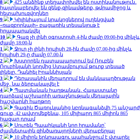
8
425 անձինք տեղափոխվել են ոստիկանություն․
հայտնաբերվել են զենք-զինամթերք, թմրամիջոց և
հետախուզվողներ
9
Կիլիկիայում կրակոցներով ուղեկցված
«ռազբորկայի» բացառիկ տեսանյութ է
հրապարակվել
10
Գազ չի լինի օգոստոսի 4-ին ժամը 09:00-ից մինչև
ժամը 18:00-ն
1
Ջուր չի լինի հուլիսի 28-ին ժամը 07.00-ից մինչև
հուլիսի 29-ը ժամը 07.00-ն
2
Խստորեն դատապարտում եմ Ռուբեն
Ռուբինյանի կողմից Ստամբուլում թուրք տեսած
լինելը. Դանիել Իոաննիսյան
3
Դերասանին մեղադրում են մանկապղծության
մեջ․ նա ձերբակալվել է
4
Պատմական հաղթանակ․ Հայաստանը
դարձավ աշխարհի առաջնության մեդալային
հաշվարկի հաղթող
5
Գագիկ Ծառուկյանից կբռնագանձվի 75 անշարժ
գույք, 42 ավտոմեքենա, 105 միլիարդ 865 միլիոն 865
հազար դրամ
6
Սուրեն Պապիկյանի նոր հրամանը՝
ժամկետային զինծառայողների վերաբերյալ
7
10 միլիոն երկրպագու պահանջում է վտարել