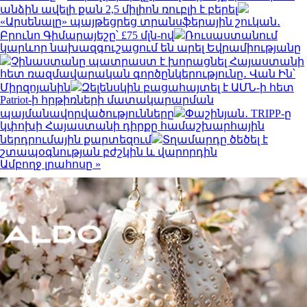
անձին ավելի քան 2,5 միլիոն ռուբլի է բերել
«Արսենալը» պայթեցրեց տրանսֆերային շուկան․
Բրունո Գիմարայեշը՝ £75 մլն-ով
Ռուսաստանում
կարևոր նախազգուշացում են արել Եվրամիությանը
Չինաստանը պատրաստ է խորացնել Հայաստանի
հետ ռազմավարական գործընկերությունը․ Վան Ին՝
Միրզոյանին
Զելենսկին բացահայտել է ԱՄՆ-ի հետ
Patriot-ի հրթիռների մատակարարման
պայմանավորվածությունները
Փաշինյան․ TRIPP-ը
կփոխի Հայաստանի դիրքը համաշխարհային
ներդրումային քարտեզում
Տղամարդը ծեծել է
շտապօգնության բժշկին և վարորդին
Ամբողջ լրահոսը »