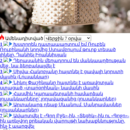
Ամենադիտված
1
Խստորեն դատապարտում եմ Ռուբեն
Ռուբինյանի կողմից Ստամբուլում թուրք տեսած
լինելը. Դանիել Իոաննիսյան
2
Դերասանին մեղադրում են մանկապղծության
մեջ․ նա ձերբակալվել է
3
Սիլվա Հակոբյանը հայտնել է ցավալի կորստի
մասին (Լուսանկար)
4
Նիկոլ Փաշինյանը հայտնել է առավոտյան
ստացած «տարօրինակ» նամակի մասին
5
Հասմիկ Կարապետյանի համարձակ
լուսանկարները՝ լողավազանից (լուսանկարներ)
6
Արտակարգ դեպք Սևանում. Մանրամասներ
(լուսանկարներ)
7
Ավարտվել է «Գող Բջե»-ին, «Տեցիկ»-ին ու «Գոջո»-
ին առնչվող քրեական վարույթի նախաքննությունը.
ինչ է պարզվել