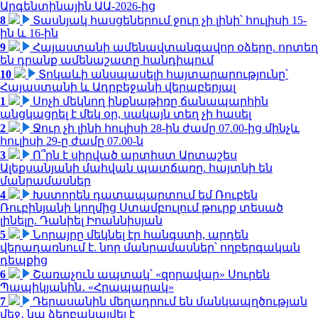
Արգենտինային ԱԱ-2026-ից
8
Տասնյակ հասցեներում ջուր չի լինի՝ հուլիսի 15-
ին և 16-ին
9
Հայաստանի ամենավտանգավոր օձերը. որտեղ
են դրանք ամենաշատը հանդիպում
10
Տոկաևի անսպասելի հայտարարությունը՝
Հայաստանի և Ադրբեջանի վերաբերյալ
1
Սոչի մեկնող ինքնաթիռը ճանապարհին
անցկացրել է մեկ օր, սակայն տեղ չի հասել
2
Ջուր չի լինի հուլիսի 28-ին ժամը 07.00-ից մինչև
հուլիսի 29-ը ժամը 07.00-ն
3
Ո՞րն է սիրված արտիստ Արտաշես
Ալեքսանյանի մահվան պատճառը. հայտնի են
մանրամասներ
4
Խստորեն դատապարտում եմ Ռուբեն
Ռուբինյանի կողմից Ստամբուլում թուրք տեսած
լինելը. Դանիել Իոաննիսյան
5
Նորայրը մեկնել էր հանգստի, արդեն
վերադառնում է. նոր մանրամասներ՝ ողբերգական
դեպքից
6
Շառաչուն ապտակ՝ «զորավար» Սուրեն
Պապիկյանին․ «Հրապարակ»
7
Դերասանին մեղադրում են մանկապղծության
մեջ․ նա ձերբակալվել է