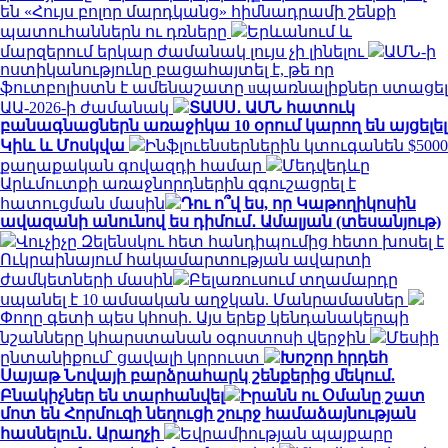
են «Հույս բոլոր մարդկանց» հիմնադրամի շենքի
պատուհաններն ու դռները
Երևանում և
մարզերում երկար ժամանակ լույս չի լինելու
ԱՄՆ-ի
ոստիկանությունը բացահայտել է, թե որ
ֆուտբոլիստն է ամենաշատը uպառնալիքներ ստացել
ԱԱ-2026-ի ժամանակ
ՏԱՍՍ․ ԱՄՆ հատուկ
բանագնացներն առաջիկա 10 օրում կարող են այցելել
Կիև և Մոսկվա
Ինֆլուենսերներին կտուգանեն $5000
քաղաքական գովազդի համար
Մեդվեդևը
Արևմուտքի առաջնորդներին զգուշացրել է
հատուցման մասին
Դու ո՞վ ես, որ Կաթողիկոսին
ավազանի անունով ես դիմում․ Ամալյան (տեսանյութ)
Վուչիչը Զելենսկու հետ հանդիպումից հետո խոսել է
Ուկրաինայում հակամարտության ավարտի
ժամկետների մասին
Բելառուսում տղամարդը
սպանել է 10 ամսական աղջկան. Մանրամասներ
Փողը գետի պես կհոսի. Այս երեք կենդանակերպի
նշանները կհարստանան օգոստոսի վերջին
Մեսիի
ընտանիքում՝ ցավալի կորուստ
Խոշոր հրդեհ
Սայաթ Նովայի բարձրահարկ շենքերից մեկում.
Բնակիչներ են տարհանվել
Իրանն ու Օմանը շատ
մոտ են Հորմուզի նեղուցի շուրջ համաձայնության
հասնելուն․ Արաղչի
Եվրամիության պայքարը