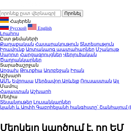
Հայերեն
Русский
English
Լրահոս
Ըստ թեմաների
Քաղաքական
Հասարակություն
Տնտեսություն
Իրավունք
Արտակարգ պատահարներ
Մշակույթ
Սպորտ
Հարցազրույցներ
Վերլուծական
Ծաղրանկարներ
Տարածաշրջան
Արցախ
Թուրքիա
Ադրբեջան
Իրան
Աշխարհ
ԱՄՆ
Եվրոպա
Մերձավոր Արևելք
Ռուսաստան
Այլ
Մամուլ
Հայաստան
Աշխարհ
Մեդիա
Տեսանյութեր
Լուսանկարներ
ի և Արփի Գաբրիելյանի հանգիստը՝ Շանհայում (Լու
Մերկելը կարծում է, որ ԵՄ