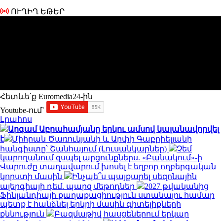
ՈՒՂԻՂ ԵԹԵՐ
Հետևե՛ք Euromedia24-ին
Youtube-ում`
Լրահոս
Արգամ Աբրահամյանը երկու ամսով կալանավորվել
է
Միհրան Ծառուկյանի և Արփի Գաբրիելյանի
հանգիստը՝ Շանհայում (Լուսանկարներ)
Չեմ
կարողանում զսպել արցունքներս. «Բանակում»-ի
Վարուժը տաղավարում խոսել է եղբոր ողբերգական
կորստի մասին
Ինչպե՞ս պայքարել սեզոնային
ալերգիայի դեմ. պարզ մեթոդներ
2027 թվականից
Ֆինլանդիայի քաղաքացիություն ստանալու համար
պետք է հանձնել երկրի մասին գիտելիքների
քննություն
Բազմաթիվ հասցեներում երկար