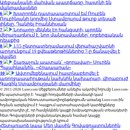
Ալեքսանյանի մահվան պատճառը. հայտնի են
մանրամասներ
6
Խստորեն դատապարտում եմ Ռուբեն
Ռուբինյանի կողմից Ստամբուլում թուրք տեսած
լինելը. Դանիել Իոաննիսյան
7
Նորայրը մեկնել էր հանգստի, արդեն
վերադառնում է. նոր մանրամասներ՝ ողբերգական
դեպքից
8
1/15 ընտրատեղամասում վերահաշվարկի
արդյունքում 19 քվեաթերթիկներից 7-ը ճանաչվել է
վավեր
9
Շառաչուն ապտակ՝ «զորավար» Սուրեն
Պապիկյանին․ «Հրապարակ»
10
Ավտոմեքենայում հայտնաբերվել է
առողջապահության նախկին նախարար, վիրաբույժ
Գագիկ Ստամբուլցյանի մարմինը
© 2011-2026 Lurer.com Մեջբերումներ անելիս ակտիվ հղումը Lurer.com-
ին պարտադիր է: Կայքի հոդվածների մասնակի կամ
ամբողջական հեռուստառադիոընթերցումն առանց Lurer.com-ին
հղման արգելվում է:Կայքում արտահայտված կարծիքները
պարտադիր չէ, որ համընկնեն կայքի խմբագրության տեսակետի
հետ:Գովազդների բովանդակության համար կայքը
պատասխանատվություն չի կրում:
Հետադարձ կապ
Մեր մասին
Գովազդատուներին