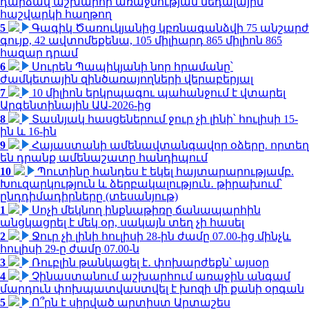
դարձավ աշխարհի առաջնության մեդալային
հաշվարկի հաղթող
5
Գագիկ Ծառուկյանից կբռնագանձվի 75 անշարժ
գույք, 42 ավտոմեքենա, 105 միլիարդ 865 միլիոն 865
հազար դրամ
6
Սուրեն Պապիկյանի նոր հրամանը՝
ժամկետային զինծառայողների վերաբերյալ
7
10 միլիոն երկրպագու պահանջում է վտարել
Արգենտինային ԱԱ-2026-ից
8
Տասնյակ հասցեներում ջուր չի լինի՝ հուլիսի 15-
ին և 16-ին
9
Հայաստանի ամենավտանգավոր օձերը. որտեղ
են դրանք ամենաշատը հանդիպում
10
Պուտինը հանդես է եկել հայտարարությամբ.
Խուզարկություն և ձերբակալություն․ թիրախում՝
ընդդիմադիրները (տեսանյութ)
1
Սոչի մեկնող ինքնաթիռը ճանապարհին
անցկացրել է մեկ օր, սակայն տեղ չի հասել
2
Ջուր չի լինի հուլիսի 28-ին ժամը 07.00-ից մինչև
հուլիսի 29-ը ժամը 07.00-ն
3
Ռուբլին թանկացել է․ փոխարժեքն՝ այսօր
4
Չինաստանում աշխարհում առաջին անգամ
մարդուն փոխպատվաստվել է խոզի մի քանի օրգան
5
Ո՞րն է սիրված արտիստ Արտաշես