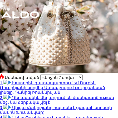
Ամենադիտված
1
Խստորեն դատապարտում եմ Ռուբեն
Ռուբինյանի կողմից Ստամբուլում թուրք տեսած
լինելը. Դանիել Իոաննիսյան
2
Դերասանին մեղադրում են մանկապղծության
մեջ․ նա ձերբակալվել է
3
Սիլվա Հակոբյանը հայտնել է ցավալի կորստի
մասին (Լուսանկար)
4
Նիկոլ Փաշինյանը հայտնել է առավոտյան