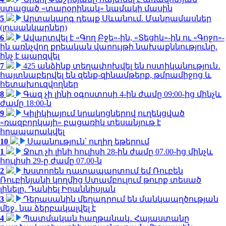
ստացած «տարօրինակ» նամակի մասին
5
Արտակարգ դեպք Սևանում. Մանրամասներ
(լուսանկարներ)
6
Ավարտվել է «Գող Բջե»-ին, «Տեցիկ»-ին ու «Գոջո»-
ին առնչվող քրեական վարույթի նախաքննությունը.
ինչ է պարզվել
7
425 անձինք տեղափոխվել են ոստիկանություն․
հայտնաբերվել են զենք-զինամթերք, թմրամիջոց և
հետախուզվողներ
8
Գազ չի լինի օգոստոսի 4-ին ժամը 09:00-ից մինչև
ժամը 18:00-ն
9
Կիլիկիայում կրակոցներով ուղեկցված
«ռազբորկայի» բացառիկ տեսանյութ է
հրապարակվել
10
Սպանություն՝ ուղիղ եթերում
1
Ջուր չի լինի հուլիսի 28-ին ժամը 07.00-ից մինչև
հուլիսի 29-ը ժամը 07.00-ն
2
Խստորեն դատապարտում եմ Ռուբեն
Ռուբինյանի կողմից Ստամբուլում թուրք տեսած
լինելը. Դանիել Իոաննիսյան
3
Դերասանին մեղադրում են մանկապղծության
մեջ․ նա ձերբակալվել է
4
Պատմական հաղթանակ․ Հայաստանը