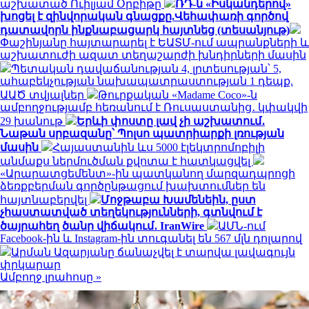
աշխատած Ուիլյամ Օրբիթը
ՌԴ-ն «Իսկանդերով»
խոցել է զինվորական գնացքը.Վեհափառի գործով
դատավորն ինքնաբացարկ հայտնեց (տեսանյութ)
Փաշինյանը հայտարարել է ԵԱՏՄ-ում ապրանքների և
աշխատուժի ազատ տեղաշարժի խնդիրների մասին
Պետական դավաճանության 4, լրտեսության՝ 5,
ահաբեկչության նախապատրաստության 1 դեպք.
ԱԱԾ տվյալներ
Թուրքական «Madame Coco»-ն
ամբողջությամբ հեռանում է Ռուսաստանից․ կփակվի
29 խանութ
Երևի փոստը լավ չի աշխատում․
Նաթան սրբազանը՝ Պոլսո պատրիարքի լռության
մասին
Հայաստանին ևս 5000 էլեկտրոմոբիլի
անմաքս ներմուծման քվոտա է հատկացվել
«Արարատցեմենտ»-ին պատկանող մարզադպրոցի
ձեռքբերման գործընթացում խախտումներ են
հայտնաբերվել
Մոջթաբա Խամենեին, ըստ
չհաստատված տեղեկությունների, գտնվում է
ծայրահեղ ծանր վիճակում․ IranWire
ԱՄՆ-ում
Facebook-ին և Instagram-ին տուգանել են 567 մլն դոլարով
Արման Ազարյանը ճանաչվել է տարվա լավագույն
փրկարար
Ամբողջ լրահոսը »