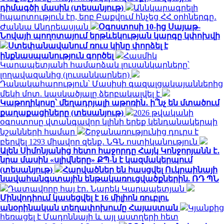
դիմագծի մասին (տեսանյութ)
Աննկարագրելի
հպարտություն էր, երբ Բաքվում հնչեց ՀՀ օրհներգը․
Ժաննա Անդրեասյան
Օգոստոսի 10-ից Սայաթ-
Նովայի պողոտայում երթևեկության կարգը կփոխվի
Ստեփանավանում ռուս կինը փորձել է
ինքնասպանություն գործել
Հասմիկ
Կարապետյանի համարձակ լուսանկարները՝
լողավազանից (լուսանկարներ)
Դանակահարություն՝ Մասիսի գազալցակայաններից
մեկի մոտ. կասկածյալը ձերբակալվել է
Կաթողիկոսը՝ մեղադրյալի աթոռին․ ի՞նչ են մտածում
քաղաքացիները (տեսանյութ)
2026 թվականի
օգոստոսը վտանգավոր կլինի երեք կենդանակերպի
նշանների համար
Շրջանառությունից դուրս է
բերվել 1293 միավոր զենք․ ՆԳՆ ոստիկանություն
Ալեն Սիմոնյանից հետո հաջորդը Հայկ Կոնջորյանն է․
նրա մասին «սլիվները» ՔՊ-ն է կազմակերպում
(տեսանյութ)
Հարվածներ են հասցվել Ուկրաինայի
նավահանգստային ենթակառուցվածքներին. ՌԴ ՊՆ
Դատավորը հայ էր․ Նարեկ Կարապետյան
Մինվոդիում կասեցվել է 16 միլիոն ռուբլու
անօրինական տեղափոխումը Հայաստան
Կյանքից
հեռացել է Մադոննայի և այլ աստղերի հետ