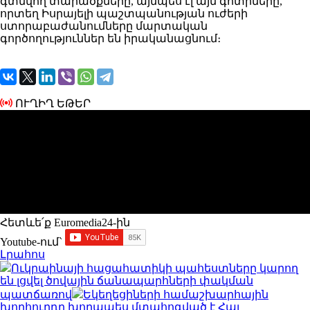
գտնվող տարածքները, այնպես էլ այն գոտիները,
որտեղ Իսրայելի պաշտպանության ուժերի
ստորաբաժանումները մարտական ​​
գործողություններ են իրականացնում։
ՈՒՂԻՂ ԵԹԵՐ
Հետևե՛ք Euromedia24-ին
Youtube-ում`
Լրահոս
Ուկրաինայի հացահատիկի պահեստները կարող
են լցվել ծովային ճանապարհների փակման
պատճառով
Եկեղեցիների համաշխարհային
խորհուրդը խորապես մտահոգված է Հայ