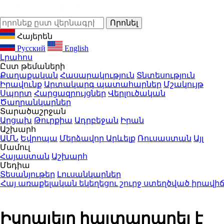
Հայերեն
Русский
English
Լրահոս
Ըստ թեմաների
Քաղաքական
Հասարակություն
Տնտեսություն
Իրավունք
Արտակարգ պատահարներ
Մշակույթ
Սպորտ
Հարցազրույցներ
Վերլուծական
Ծաղրանկարներ
Տարածաշրջան
Արցախ
Թուրքիա
Ադրբեջան
Իրան
Աշխարհ
ԱՄՆ
Եվրոպա
Մերձավոր Արևելք
Ռուսաստան
Այլ
Մամուլ
Հայաստան
Աշխարհ
Մեդիա
Տեսանյութեր
Լուսանկարներ
 առաքելական եկեղեցու շուրջ ստեղծված իրավիճա
Իսրայելը հայտարարել է