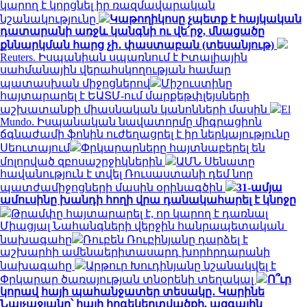
կարող է կորցնել իր ռազմավարական
նշանակությունը
Կաթողիկոսը չպետք է հայկական
դատարանի առջև կանգնի ու վե՛րջ, մնացածը
քննարկման հարց չի․ փաստաբան (տեսանյութ)
Reuters. Իսպանիան սպառնում է Իտալիային
սահմանային վերահսկողության համար
պատասխան միջոցներով
Միշուստինը
հայտարարել է ԵԱՏՄ-ում մարքեթփլեյսների
աշխատանքի միասնական կանոնների մասին
El
Mundo. Իսպանական նավատորմը միգրացիոն
ճգնաժամի ֆոնին ուժեղացրել է իր ներկայությունը
Սեուտայում
Փրկարարները հայտնաբերել են
մոլորված զբոսաշրջիկներին
ԱՄՆ Սենատը
հավանություն է տվել Ռուսաստանի դեմ նոր
պատժամիջոցների մասին օրինագծին
31-ամյա
ամուսինը խանդի հողի վրա դանակահարել է կնոջը
Թրամփը հայտարարել է, որ կարող է դառնալ
Միացյալ Նահանգների վերջին հանրապետական ​​
նախագահը
Ռուբեն Ռուբինյանը դարձել է
աշխարհի ամենաերիտասարդ խորհրդարանի
նախագահը
Արթուր Խուդինյանը նշանակվել է
Փրկարար ծառայության տնօրենի տեղակալ
Ո՞ւր
կորավ հայի պահանջատեր տեսակը․ Կարինե
Նալչաջյանը՝ հայի հոգեկերտվածքի, ազգային