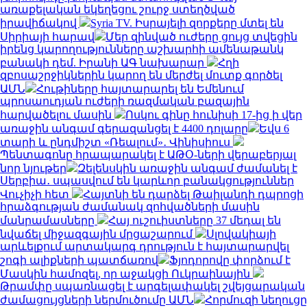
առաքելական եկեղեցու շուրջ ստեղծված
իրավիճակով
Syria TV. Իսրայելի զորքերը մտել են
Սիրիայի հարավ
Մեր զինված ուժերը ցույց տվեցին
իրենց կարողությունները աշխարհի ամենաթանկ
բանակի դեմ. Իրանի ԱԳ նախարար
Հղի
զբոսաշրջիկներին կարող են մերժել մուտք գործել
ԱՄՆ
Հութիները հայտարարել են Եմենում
պրոսաուդյան ուժերի ռազմական բազային
հարվածելու մասին
Ոսկու գինը հունիսի 17-ից ի վեր
առաջին անգամ գերազանցել է 4400 դոլարը
Եվս 6
տարի և ընդմիշտ «Ռեալում»․ Վինիսիուս
Պենտագոնը հրապարակել է ԱԹՕ-ների վերաբերյալ
նոր նյութեր
Զելենսկին առաջին անգամ ժամանել է
Սերբիա․ սպասվում են կարևոր բանակցություններ
Վուչիչի հետ
Հայտնի են դարձել Թաիլանդի դպրոցի
հրաձգության ժամանակ զոհվածների մասին
մանրամասները
Հայ ուշուիստները 37 մեդալ են
նվաճել միջազգային մրցաշարում
Սլովակիայի
արևելքում արտակարգ դրություն է հայտարարվել
շոգի ալիքների պատճառով
Ֆյոդորովը փորձում է
Մասկին համոզել, որ աջակցի Ուկրաինային
Թրամփը սպառնացել է արգելափակել շվեյցարական
ժամացույցների ներմուծումը ԱՄՆ
Հորմուզի նեղուցը