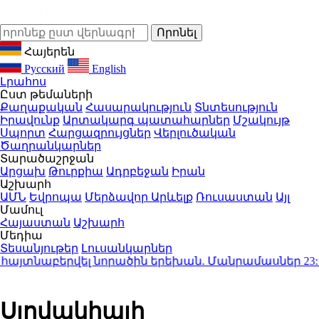
Հայերեն
Русский
English
Լրահոս
Ըստ թեմաների
Քաղաքական
Հասարակություն
Տնտեսություն
Իրավունք
Արտակարգ պատահարներ
Մշակույթ
Սպորտ
Հարցազրույցներ
Վերլուծական
Ծաղրանկարներ
Տարածաշրջան
Արցախ
Թուրքիա
Ադրբեջան
Իրան
Աշխարհ
ԱՄՆ
Եվրոպա
Մերձավոր Արևելք
Ռուսաստան
Այլ
Մամուլ
Հայաստան
Աշխարհ
Մեդիա
Տեսանյութեր
Լուսանկարներ
յտնաբերվել նորածին երեխան. Մանրամասներ
23:12
Ի
Սլովակիայի