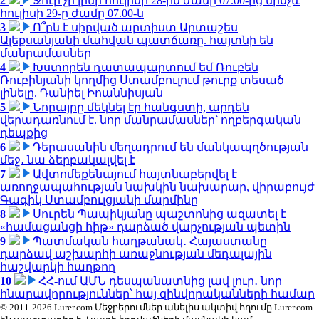
2
Ջուր չի լինի հուլիսի 28-ին ժամը 07.00-ից մինչև
հուլիսի 29-ը ժամը 07.00-ն
3
Ո՞րն է սիրված արտիստ Արտաշես
Ալեքսանյանի մահվան պատճառը. հայտնի են
մանրամասներ
4
Խստորեն դատապարտում եմ Ռուբեն
Ռուբինյանի կողմից Ստամբուլում թուրք տեսած
լինելը. Դանիել Իոաննիսյան
5
Նորայրը մեկնել էր հանգստի, արդեն
վերադառնում է. նոր մանրամասներ՝ ողբերգական
դեպքից
6
Դերասանին մեղադրում են մանկապղծության
մեջ․ նա ձերբակալվել է
7
Ավտոմեքենայում հայտնաբերվել է
առողջապահության նախկին նախարար, վիրաբույժ
Գագիկ Ստամբուլցյանի մարմինը
8
Սուրեն Պապիկյանը պաշտոնից ազատել է
«համացանցի հիթ» դարձած վարչության պետին
9
Պատմական հաղթանակ․ Հայաստանը
դարձավ աշխարհի առաջնության մեդալային
հաշվարկի հաղթող
10
ՀՀ-ում ԱՄՆ դեսպանատնից լավ լուր․ նոր
հնարավորություններ՝ հայ զինվորականների համար
© 2011-2026 Lurer.com Մեջբերումներ անելիս ակտիվ հղումը Lurer.com-