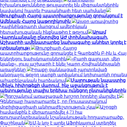
իշխանությունները թույլատրել են միգրանտներին
նավակով հատել Իսպանիայի հետ սահմանը
Թուրքիայի Հայոց պատրիարքությունը զորակցում է
Ամենայն Հայոց կաթողիկոսին
Այսօր առավոտից
Կալինինգրադի մարզում ամերիկյան
հետախուզական ինքնաթիռ է թռչում
Արամ
Վարդևանյանը ընտրվեց ԱԺ փոխնախագահ.
Աշխարհի ամենատարեց նախագահը անհետ կորել է
(տեսանյութ)
Թուրքիայի Հայոց
պատրիարքությունը զորակցել է Գարեգին Բ-ին և Հայ
Եկեղեցու եպիսկոպոսներին
«Բարի գալուստ, մեր
կյանք». լույս աշխարհ է եկել Կարո Հովհաննիսյանի
առաջնեկը
Իրաքը ցանկացած չարտոնված
անօդաչու թռչող սարքի արձակում կդիտարկի որպես
ահաբեկչական հարձակում
Մայրության նպաստից
մինչև հիփոթեքի մարում․ ինչ աջակցություն է
պետությունը տալիս երեխա ունեցող ընտանիքներին
Պռոշյանում առաջացած խոշոր հրդեհը մարվել է
Գեներալը հայտարարել է, որ Ռուսաստանում
մոբիլիզացիայի անհրաժեշտություն չկա
Աշոցքի
համայնքին է վերադարձվել 4,73 հա
գյուղատնտեսական նշանակության հողատարածք․
Փաշինյան
ԵՄ-ն կոչ է արել Աֆրիկայում ստեղծել