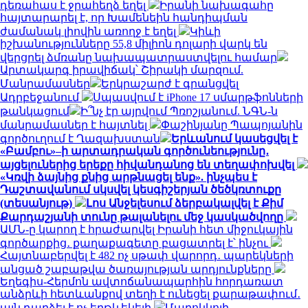
դեռահաս է ջրահեղձ եղել
Իրանի նախագահը
հայտարարել է, որ Խամենեին հանդիպման
ժամանակ լիովին առողջ է եղել
Կիևի
իշխանությունները 55,8 միլիոն դոլարի վարկ են
վերցրել ձմռանը նախապատրաստվելու համար
Արտակարգ իրավիճակ՝ Շիրակի մարզում.
Մանրամասներ
Երկրաշարժ է գրանցվել
Ադրբեջանում
Սպասվում է iPhone 17 սմարթֆոնների
թանկացում
Ի՞նչ էր այրվում Պռոշյանում. ՆԳՆ-ն
մանրամասներ է հայտնել
Փաշինյանը Պապոյանին
գործուղում է Ղազախստան
Երևանում կասեցվել է
«Բամբու»–ի արտադրական գործունեությունը․
այցելուներից երեքը հիվանդանոց են տեղափոխվել
«Կռվի ձայնից քնից արթնացել ենք». ինչպես է
Դաշտավանում սկսվել կեսգիշերյան ծեծկռտուքը
(տեսանյութ)
Լոս Անջելեսում ձերբակալվել է Քիմ
Քարդաշյանի տունը թալանելու մեջ կասկածվողը
ԱՄՆ-ը կարող է հրաժարվել Իրանի հետ միջուկային
գործարքից․ քաղաքագետը բացատրել է՝ ինչու
Հայտնաբերվել է 482 ոչ սթափ վարորդ․ պարեկների
անցած շաբաթվա ծառայության արդյունքները
Եղեգիս-Հերմոն ավտոճանապարհին հորդառատ
անձրևի հետևանքով տեղի է ունեցել քարաթափում․
այն դարձել է ոչ երթևեկելի
Մարոկկոյի