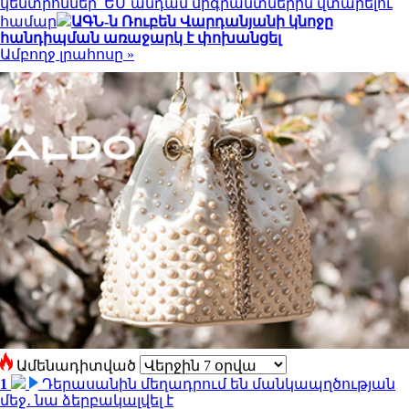
կենտրոններ՝ ԵՄ անդամ միգրանտներին վտարելու
համար
ԱԳՆ-ն Ռուբեն Վարդանյանի կնոջը
հանդիպման առաջարկ է փոխանցել
Ամբողջ լրահոսը »
Ամենադիտված
1
Դերասանին մեղադրում են մանկապղծության
մեջ․ նա ձերբակալվել է