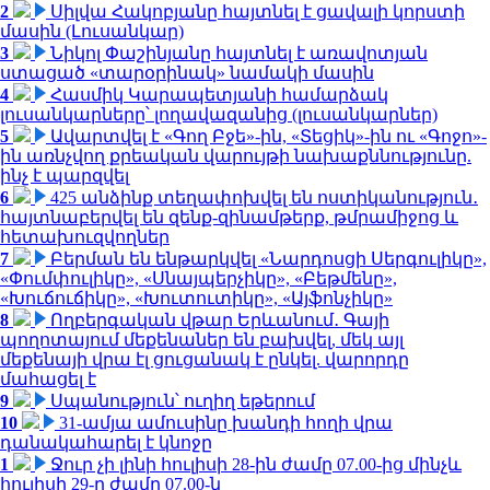
2
Սիլվա Հակոբյանը հայտնել է ցավալի կորստի
մասին (Լուսանկար)
3
Նիկոլ Փաշինյանը հայտնել է առավոտյան
ստացած «տարօրինակ» նամակի մասին
4
Հասմիկ Կարապետյանի համարձակ
լուսանկարները՝ լողավազանից (լուսանկարներ)
5
Ավարտվել է «Գող Բջե»-ին, «Տեցիկ»-ին ու «Գոջո»-
ին առնչվող քրեական վարույթի նախաքննությունը.
ինչ է պարզվել
6
425 անձինք տեղափոխվել են ոստիկանություն․
հայտնաբերվել են զենք-զինամթերք, թմրամիջոց և
հետախուզվողներ
7
Բերման են ենթարկվել «Նարդոսցի Սերգուլիկը»,
«Փումփուլիկը», «Սնայպերչիկը», «Բեթմենը»,
«Խուճուճիկը», «Խուտուտիկը», «Այֆոնչիկը»
8
Ողբերգական վթար Երևանում․ Գայի
պողոտայում մեքենաներ են բախվել, մեկ այլ
մեքենայի վրա էլ ցուցանակ է ընկել. վարորդը
մահացել է
9
Սպանություն՝ ուղիղ եթերում
10
31-ամյա ամուսինը խանդի հողի վրա
դանակահարել է կնոջը
1
Ջուր չի լինի հուլիսի 28-ին ժամը 07.00-ից մինչև
հուլիսի 29-ը ժամը 07.00-ն