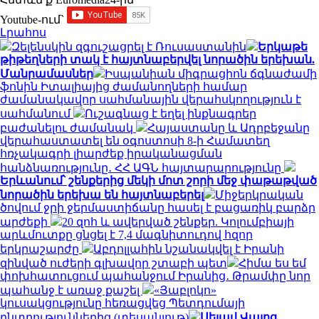
Youtube-ում`
Լրահոս
Զելենսկին զգուշացրել է Ռուսաստանին
Երկաթե
թիթեղների տակ է հայտնաբերվել նորածին երեխան.
Մանրամասներ
Իսպանիան միգրացիոն ճգնաժամի
ֆոնին Իտալիայից ժամանողների համար
ժամանակավոր սահմանային վերահսկողություն է
սահմանում
Ուշագնաց է եղել ինքնագրեր
բաժանելու ժամանակ
Հայաստանը և Ադրբեջանը
վերահաստատել են օգոստոսի 8-ի Համատեղ
հռչակագրի լիարժեք իրականացման
հանձնառությունը․ ՀՀ ԱԳՆ հայտարարությունը
Երևանում՝ շենքերից մեկի մոտ շորի մեջ փաթաթված
նորածին երեխա են հայտնաբերել
Միջերկրական
ծովում ջրի ջերմաստիճանը հասել է բացառիկ բարձր
արժեքի
20 զոհ և ավերված շենքեր. Կոլումբիայի
արևմուտքը ցնցել է 7,4 մագնիտուդով հզոր
երկրաշարժը
Աբդոլլահին նշանակվել է Իրանի
զինված ուժերի գլխավոր շտաբի պետ
Հիմա ես եմ
փոխհատուցում պահանջում Իրանից․ Թրամփը նոր
պահանջ է առաջ քաշել
«Յաբլոկո»
կուսակցությունը հեռացվեց Պետդումայի
ընտրություններից (տեսանյութ)
Սելավ Վայոց