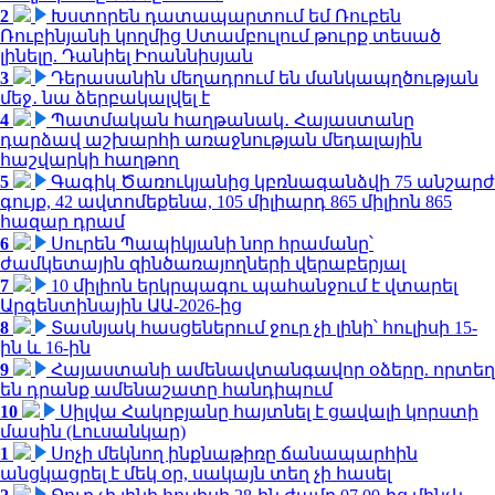
2
Խստորեն դատապարտում եմ Ռուբեն
Ռուբինյանի կողմից Ստամբուլում թուրք տեսած
լինելը. Դանիել Իոաննիսյան
3
Դերասանին մեղադրում են մանկապղծության
մեջ․ նա ձերբակալվել է
4
Պատմական հաղթանակ․ Հայաստանը
դարձավ աշխարհի առաջնության մեդալային
հաշվարկի հաղթող
5
Գագիկ Ծառուկյանից կբռնագանձվի 75 անշարժ
գույք, 42 ավտոմեքենա, 105 միլիարդ 865 միլիոն 865
հազար դրամ
6
Սուրեն Պապիկյանի նոր հրամանը՝
ժամկետային զինծառայողների վերաբերյալ
7
10 միլիոն երկրպագու պահանջում է վտարել
Արգենտինային ԱԱ-2026-ից
8
Տասնյակ հասցեներում ջուր չի լինի՝ հուլիսի 15-
ին և 16-ին
9
Հայաստանի ամենավտանգավոր օձերը. որտեղ
են դրանք ամենաշատը հանդիպում
10
Սիլվա Հակոբյանը հայտնել է ցավալի կորստի
մասին (Լուսանկար)
1
Սոչի մեկնող ինքնաթիռը ճանապարհին
անցկացրել է մեկ օր, սակայն տեղ չի հասել