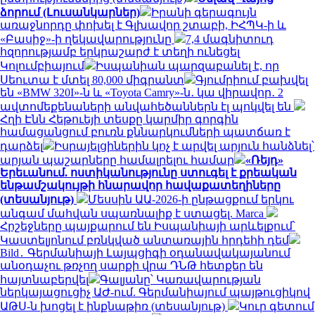
ձորում (Լուսանկարներ)
Իրանի գերագույն
առաջնորդը փոխել է Գլխավոր շտաբի, ԻՀՊԿ-ի և
«Բասիջ»-ի ղեկավարությունը
7,4 մագնիտուդ
հզորությամբ երկրաշարժ է տեղի ունեցել
Կոլումբիայում
Իսպանիան պարզաբանել է, որ
Սեուտա է մտել 80,000 միգրանտ
Գյումրիում բախվել
են «BMW 320I»-ն և «Toyota Camry»-ն․ կա վիրավոր․ 2
ավտոմեքենաների անվահեծաններն էլ պոկվել են
Հղի Էնն Հեթուեյի տեսքը կարմիր գորգին
համացանցում բուռն քննարկումների պատճառ է
դարձել
Իսրայելցիներին կոչ է արվել արյուն հանձնել՝
արյան պաշարները համալրելու համար
«Ռեյդ»
Երեւանում. ոստիկանությունը ստուգել է քրեական
ենթամշակույթի հնարավոր հավաքատեղիները
(տեսանյութ)
Մեսսին ԱԱ-2026-ի ընթացքում երկու
անգամ մահվան սպառնալիք է ստացել. Marca
Հրշեջները պայքարում են Իսպանիայի արևելքում՝
Կաստելյոնում բռնկված անտառային հրդեհի դեմ
Bild․ Գերմանիայի Լայպցիգի օդանավակայանում
անօդաչու թռչող սարքի վրա ԴՆԹ հետքեր են
հայտնաբերվել
Գալյանը՝ Կառավարության
ներկայացուցիչ ԱԺ-ում. Գերմանիայում պայթուցիկով
ԱԹՍ-ն խոցել է ինքնաթիռ (տեսանյութ)
Կուր գետում